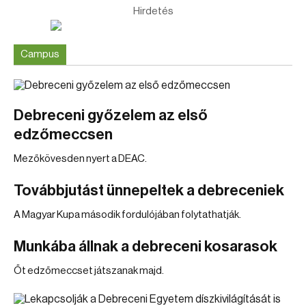
Hirdetés
Campus
Debreceni győzelem az első
edzőmeccsen
Mezőkövesden nyert a DEAC.
Továbbjutást ünnepeltek a debreceniek
A Magyar Kupa második fordulójában folytathatják.
Munkába állnak a debreceni kosarasok
Őt edzőmeccset játszanak majd.