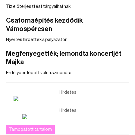
Tíz előterjesztést tárgyalhatnak.
Csatornaépítés kezdődik
Vámospércsen
Nyertes hirdettek a pályázaton.
Megfenyegették; lemondta koncertjét
Majka
Erdélyben lépett volna színpadra.
Hirdetés
Hirdetés
Támogatott tartalom