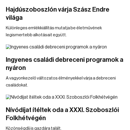
Hajdúszoboszlón várja Szász Endre
világa
Különleges emlékkiállítás mutatja be életművének
legismertebb alkotásait együtt.
Ingyenes családi debreceni programok a
nyáron
A vagyonkezelő változatos élményekkel várja a debreceni
családokat.
Nívódíjat ítéltek oda a XXXI. Szoboszlói
Folkhétvégén
Közönségdíj is gazdára talált.