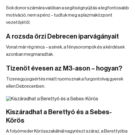
Sok donor számára valóban a segítségnyújtás a legfontosabb
motiváció, nem a pénz – tudtuk meg a plazmaközpont
vezetőjétől.
A rozsda őrzi Debrecen iparvágányait
Vonat már rég nincs – a sínek, a fénysorompók és a kérdések
azonban megmaradtak.
Tizenöt évesen az M3-ason – hogyan?
Tizenegy jogsértés miatt nyomoznak a furgontolvaj gyerek
ellen Debrecenben.
Kiszáradhat a Berettyó és a Sebes-
Körös
A folyómeder Körösszakálnál nagyrészt száraz, a Berettyóba