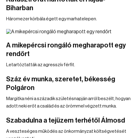
Biharban
Háromezer körbála égett egy marhatelepen.
A mikepércsi rongáló megharapott egy
rendőrt
Letartóztatták az agresszív férfit.
Száz év munka, szeretet, békesség
Polgáron
Margitka néni a századik születésnapján arról beszélt, hogyan
adott neki erőt a család és az örömmel végzett munka.
Szabadulna a tejüzem terhétől Álmosd
A veszteséges működés az önkormányzat költségvetését