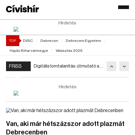
Hirdetés
TOP
DVSC
Debrecen
Debreceni Egyetem
Hajdú-Bihar vármegye
Választás 2026
FRISS
Digitális lomtalanítás: útmutató a minimalizmushoz
HÍREK
Hirdetés
Van, aki már hétszázszor adott plazmát
Debrecenben