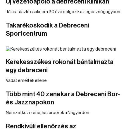
Új vezetőápoló a debreceni klinikán
Tálas László csaknem 30 éve dolgozik az egészségügyben.
Takarékoskodik a Debreceni
Sportcentrum
Kerekesszékes rokonát bántalmazta
egy debreceni
Vádat emeltek ellene.
Több mint 40 zenekar a Debreceni Bor-
és Jazznapokon
Nemzetközi zene, hazai borok a Nagyerdőn.
Rendkívüli ellenőrzés az