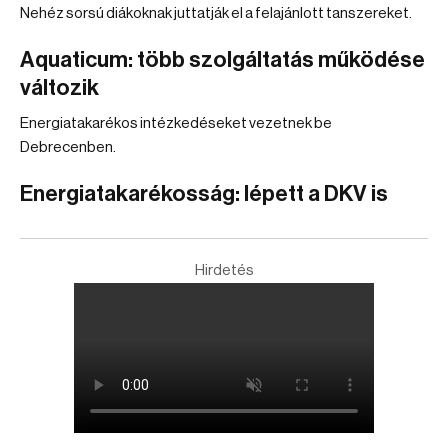
Nehéz sorsú diákoknak juttatják el a felajánlott tanszereket.
Aquaticum: több szolgáltatás működése
változik
Energiatakarékos intézkedéseket vezetnek be
Debrecenben.
Energiatakarékosság: lépett a DKV is
Hirdetés