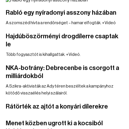
Rabló egy nyíradonyi asszony házában
A szomszéd hívta a rendőrséget – hamar elfogták. +Videó
Hajdúböszörményi drogdílerre csaptak
le
Több fogyasztót is kihallgattak. +Videó.
NKA-botrány: Debrecenbe is csorgott a
milliárdokból
A Szikra-aktivisták az Ady téren beszéltek a kampányhoz
kötődő visszaélés helyi szálairól.
Rátörték az ajtót a konyári dílerekre
Menet közben ugrott ki a kocsiból