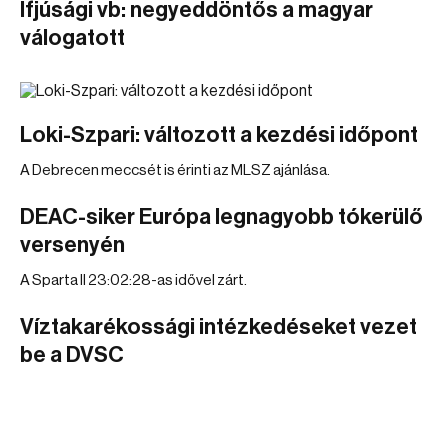
Ifjúsági vb: negyeddöntős a magyar
válogatott
Loki-Szpari: változott a kezdési időpont
A Debrecen meccsét is érinti az MLSZ ajánlása.
DEAC-siker Európa legnagyobb tókerülő
versenyén
A Sparta II 23:02:28-as idővel zárt.
Víztakarékossági intézkedéseket vezet
be a DVSC