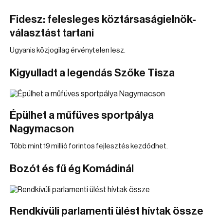
Fidesz: felesleges köztársaságielnök-
választást tartani
Ugyanis közjogilag érvénytelen lesz.
Kigyulladt a legendás Szőke Tisza
Épülhet a műfüves sportpálya
Nagymacson
Több mint 19 millió forintos fejlesztés kezdődhet.
Bozót és fű ég Komádinál
Rendkívüli parlamenti ülést hívtak össze