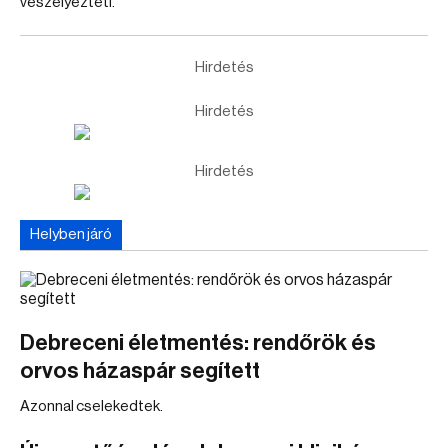
veszélyezteti.
Hirdetés
Hirdetés
Hirdetés
Helyben járó
Debreceni életmentés: rendőrök és
orvos házaspár segített
Azonnal cselekedtek.