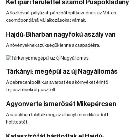
Két ipari területtel számol Püspökladány
A Közkévnél pályázati pénzből építkeznének; az M4-es
csomópontjánál vállalkozásokat várnak.
Hajdú-Biharban nagyfokú aszály van
A növényeknek szükségük lenne a csapadékra.
Tárkányi: megépül az új Nagyállomás
A debreceni politikus a várost és a környéket érintő
fejlesztésekről posztolt.
Agyonverte ismerősét Mikepércsen
A napokban találták meg az elhunyt mumifikálódott
holttestét.
Katasztrófát hárítottak el Hajdú-