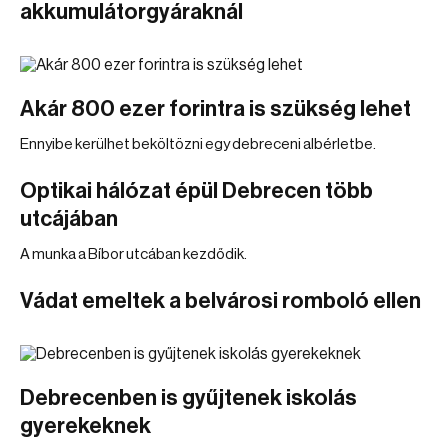
akkumulátorgyáraknál
Akár 800 ezer forintra is szükség lehet
Ennyibe kerülhet beköltözni egy debreceni albérletbe.
Optikai hálózat épül Debrecen több
utcájában
A munka a Bíbor utcában kezdődik.
Vádat emeltek a belvárosi romboló ellen
Debrecenben is gyűjtenek iskolás
gyerekeknek