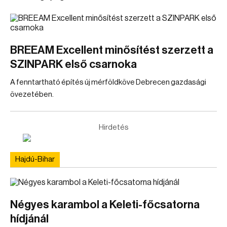
BREEAM Excellent minősítést szerzett a
SZINPARK első csarnoka
A fenntartható építés új mérföldköve Debrecen gazdasági
övezetében.
Hirdetés
Hajdú-Bihar
Négyes karambol a Keleti-főcsatorna
hídjánál