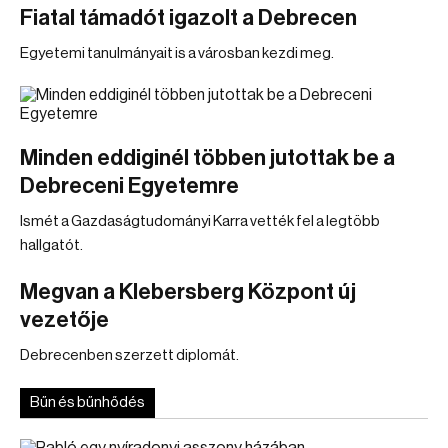
Fiatal támadót igazolt a Debrecen
Egyetemi tanulmányait is a városban kezdi meg.
Minden eddiginél többen jutottak be a
Debreceni Egyetemre
Ismét a Gazdaságtudományi Karra vették fel a legtöbb
hallgatót.
Megvan a Klebersberg Központ új
vezetője
Debrecenben szerzett diplomát.
Bűn és bűnhődés