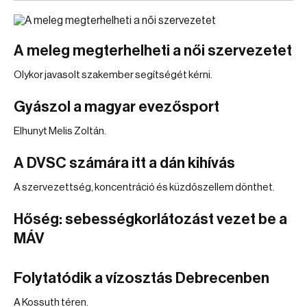
A meleg megterhelheti a női szervezetet
Olykor javasolt szakember segítségét kérni.
Gyászol a magyar evezősport
Elhunyt Melis Zoltán.
A DVSC számára itt a dán kihívás
A szervezettség, koncentráció és küzdőszellem dönthet.
Hőség: sebességkorlátozást vezet be a
MÁV
Folytatódik a vízosztás Debrecenben
A Kossuth téren.