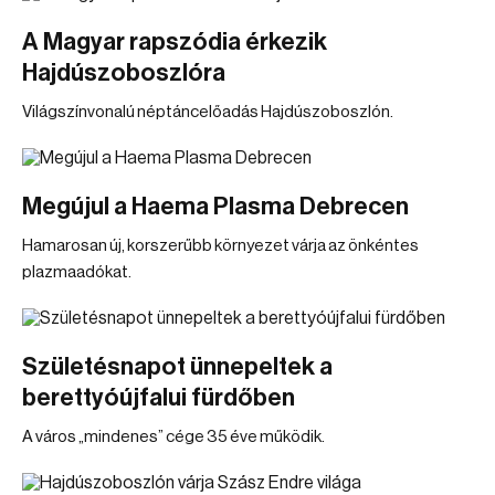
A Magyar rapszódia érkezik
Hajdúszoboszlóra
Világszínvonalú néptáncelőadás Hajdúszoboszlón.
Megújul a Haema Plasma Debrecen
Hamarosan új, korszerűbb környezet várja az önkéntes
plazmaadókat.
Születésnapot ünnepeltek a
berettyóújfalui fürdőben
A város „mindenes” cége 35 éve működik.