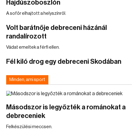
Hajdúszoboszlón
A sofőr elhajtott a helyszínről.
Volt barátnője debreceni házánál
randalírozott
Vádat emeltek a férfi ellen.
Fél kiló drog egy debreceni Skodában
Minden, ami sport
Másodszor is legyőzték a románokat a
debreceniek
Felkészülési meccsen.