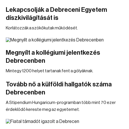
Lekapcsolják a Debreceni Egyetem
díszkivilágítását is
Korlátozzák a szökőkutak működését.
Megnyílt a kollégiumi jelentkezés
Debrecenben
Mintegy 1200 helyet tartanak fent a gólyáknak.
Tovább nő a külföldi hallgatók száma
Debrecenben
A Stipendium Hungaricum-programban több mint 70 ezer
érdeklődő kereste meg az egyetemet.