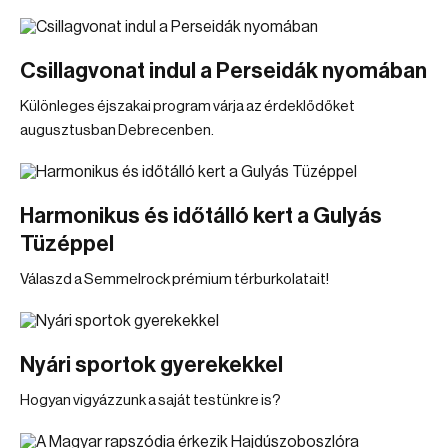
Csillagvonat indul a Perseidák nyomában
Különleges éjszakai program várja az érdeklődőket
augusztusban Debrecenben.
Harmonikus és időtálló kert a Gulyás
Tüzéppel
Válaszd a Semmelrock prémium térburkolatait!
Nyári sportok gyerekekkel
Hogyan vigyázzunk a saját testünkre is?