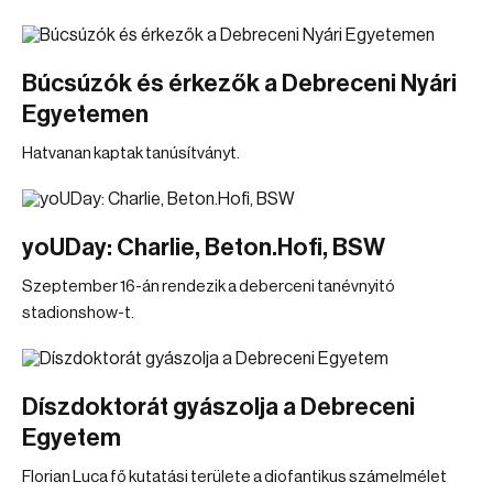
Búcsúzók és érkezők a Debreceni Nyári
Egyetemen
Hatvanan kaptak tanúsítványt.
yoUDay: Charlie, Beton.Hofi, BSW
Szeptember 16-án rendezik a deberceni tanévnyitó
stadionshow-t.
Díszdoktorát gyászolja a Debreceni
Egyetem
Florian Luca fő kutatási területe a diofantikus számelmélet