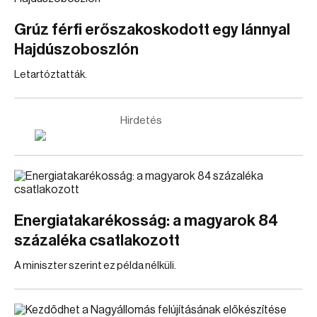
Grúz férfi erőszakoskodott egy lánnyal
Hajdúszoboszlón
Letartóztatták.
Hirdetés
Energiatakarékosság: a magyarok 84
százaléka csatlakozott
A miniszter szerint ez példa nélküli.