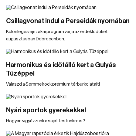
Csillagvonat indul a Perseidák nyomában
Különleges éjszakai program várja az érdeklődőket
augusztusban Debrecenben.
Harmonikus és időtálló kert a Gulyás
Tüzéppel
Válaszd a Semmelrock prémium térburkolatait!
Nyári sportok gyerekekkel
Hogyan vigyázzunk a saját testünkre is?