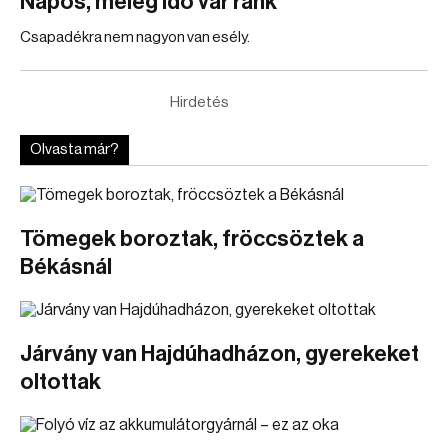
Napos, meleg idő vár ránk
Csapadékra nem nagyon van esély.
Hirdetés
Olvasta már?
Tömegek boroztak, fröccsöztek a
Békásnál
Járvány van Hajdúhadházon, gyerekeket
oltottak