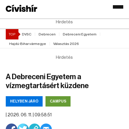
Hirdetés
TOP
DVSC
Debrecen
Debreceni Egyetem
Hajdú-Bihar vármegye
Választás 2026
Hirdetés
A Debreceni Egyetem a
vízmegtartásért küzdene
HELYBEN JÁRÓ
CAMPUS
|
2026. 06. 11. | 09:58:51