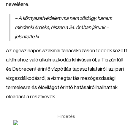
nevelésre.
– A környezetvédelem ma nem zöldügy, hanem
mindenki érdeke, hiszen a 24. órában járunk –
jelentette ki.
Az egész napos szakmai tanácskozáson többek között
a klímához való alkalmazkodás kihívásairól, a Tiszántúlt
és Debrecent érintő vízpótlás tapasztalatairól, az ipari
vízgazdálkodásról, a vízmegtartás mezőgazdasági
termelésre és élővilágot érintő hatásairól hallhattak
előadást a résztvevők.
Hirdetés