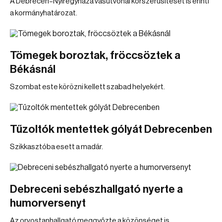
A Debrecen–Nyíregyháza vasútvonal korszerűsítését is érinti
a kormányhatározat.
Tömegek boroztak, fröccsöztek a
Békásnál
Szombat este körözni kellett szabad helyekért.
Tűzoltók mentettek gólyát Debrecenben
Szikkasztóba esett a madár.
Debreceni sebészhallgató nyerte a
humorversenyt
Az orvostanhallgató meggyőzte a közönséget is.