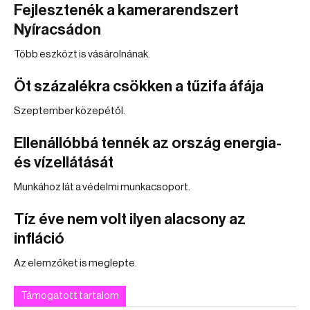
Fejlesztenék a kamerarendszert
Nyíracsádon
Több eszközt is vásárolnának.
Öt százalékra csökken a tűzifa áfája
Szeptember közepétől.
Ellenállóbbá tennék az ország energia-
és vízellátását
Munkához lát a védelmi munkacsoport.
Tíz éve nem volt ilyen alacsony az
infláció
Az elemzőket is meglepte.
Támogatott tartalom