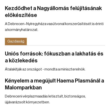
Kezdődhet a Nagyállomás felújításának
előkészítése
A Debrecen–Nyíregyháza vasútvonal korszerűsítését is érinti
a kormányhatározat.
Gazdaság
Uniós források: fókuszban a lakhatás és
a közlekedés
Átalakítják az országot - mondta a miniszterelnök.
Kényelem a megújult Haema Plasmánál a
Malomparkban
Debreceni vérplazmaadás letisztult, biztonságos,
újjávarázsolt környezetben.