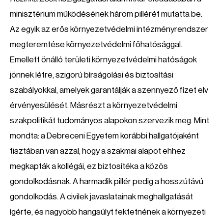
minisztérium működésének három pillérét mutatta be.
Az egyik az erős környezetvédelmi intézményrendszer
megteremtése környezetvédelmi főhatósággal.
Emellett önálló területi környezetvédelmi hatóságok
jönnek létre, szigorú bírságolási és biztosítási
szabályokkal, amelyek garantálják a szennyező fizet elv
érvényesülését. Másrészt a környezetvédelmi
szakpolitikát tudományos alapokon szervezik meg. Mint
mondta: a Debreceni Egyetem korábbi hallgatójaként
tisztában van azzal, hogy a szakmai alapot ehhez
megkapták a kollégái, ez biztosítéka a közös
gondolkodásnak. A harmadik pillér pedig a hosszútávú
gondolkodás. A civilek javaslatainak meghallgatását
ígérte, és nagyobb hangsúlyt fektetnének a környezeti