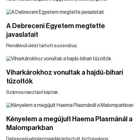
A Debreceni Egyetem megtette
javaslatait
Rendkívüli ülést tartott a szenátus.
Viharkárokhoz vonultak a hajdú-bihari
tűzoltók
Számos riasztást kaptak.
Kényelem a megújult Haema Plasmánál a
Malomparkban
Debreceni vérplazmaadás letisztult, biztonságos,