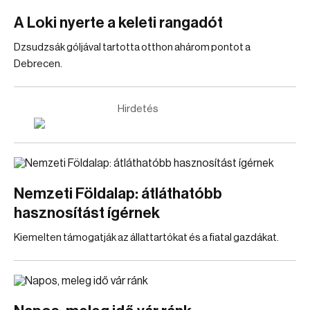
A Loki nyerte a keleti rangadót
Dzsudzsák góljával tartotta otthon ahárom pontot a
Debrecen.
Hirdetés
Nemzeti Földalap: átláthatóbb
hasznosítást ígérnek
Kiemelten támogatják az állattartókat és a fiatal gazdákat.