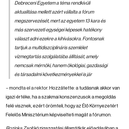
Debreceni Egyetem a téma rendkívüli
aktualitása mellett azért vállalta a fórum
megszervezését, mert az egyetem 13 kara és
más szervezeti egységei képesek hatékony
választ adni ezekre a kihívásokra. Fontosnak
tartjuk a multidiszciplináris szemlélet
vízmegtartás szolgálatába állítását, amely
nemcsak mérnöki, hanem ökológiai, gazdasági
és társadalmi következményekkel is jár
– mondta el a rektor.
Hozzátette: a tudásnak akkor van
igazi értéke, ha a szakmai konszenzusok a megoldás
felé visznek, ezért örömteli, hogy az Élő Környezetért
Felelős Minisztérium képviselteti magát a fórumon.
Rozinka Zsolt
közigazgatási államtitkár előadásában a