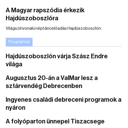
A Magyar rapszódia érkezik
Hajdúszoboszlóra
Világszínvonalú néptáncelőadás Hajdúszoboszlón.
Programok
Hajdúszoboszlón várja Szász Endre
világa
Augusztus 20-án a ValMar lesz a
sztárvendég Debrecenben
Ingyenes családi debreceni programok a
nyáron
A folyóparton ünnepel Tiszacsege