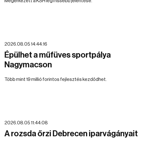
Megérkezett a KSH legfrissebb jelentése.
2026.08.05 14:44:16
Épülhet a műfüves sportpálya
Nagymacson
Több mint 19 millió forintos fejlesztés kezdődhet.
2026.08.05 11:44:08
A rozsda őrzi Debrecen iparvágányait