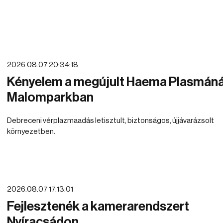
2026.08.07 20:34:18
Kényelem a megújult Haema Plasmáná
Malomparkban
Debreceni vérplazmaadás letisztult, biztonságos, újjávarázsolt
környezetben.
2026.08.07 17:13:01
Fejlesztenék a kamerarendszert
Nyíracsádon