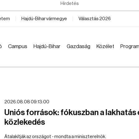
Hirdetés
yetem
Hajdú-Bihar vármegye
Választás 2026
ó
Campus
Hajdú-Bihar
Gazdaság
Közélet
Progra
2026.08.08 09:13:00
Uniós források: fókuszban a lakhatás 
közlekedés
Átalakítják az országot - mondta a miniszterelnök.