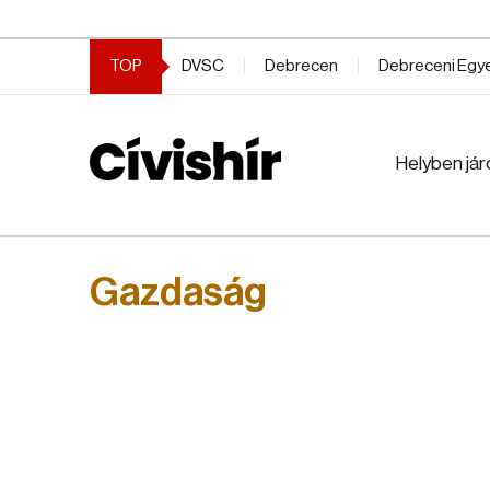
TOP
DVSC
Debrecen
Debreceni Eg
Helyben jár
Gazdaság