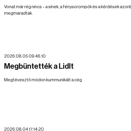
Vonat már rég nincs – a sínek, a fénysorompók és a kérdések azon
megmaradtak.
2026.08.05 09:46:10
Megbüntették a Lidlt
Megtévesztő módon kummunikált a cég.
2026.08.04 17:14:20