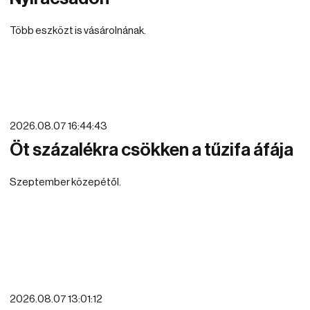
Több eszközt is vásárolnának.
2026.08.07 16:44:43
Öt százalékra csökken a tűzifa áfája
Szeptember közepétől.
2026.08.07 13:01:12