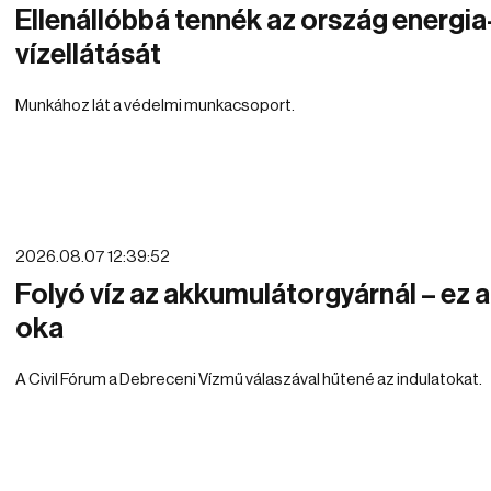
Ellenállóbbá tennék az ország energia
vízellátását
Munkához lát a védelmi munkacsoport.
2026.08.07 12:39:52
Folyó víz az akkumulátorgyárnál – ez 
oka
A Civil Fórum a Debreceni Vízmű válaszával hűtené az indulatokat.