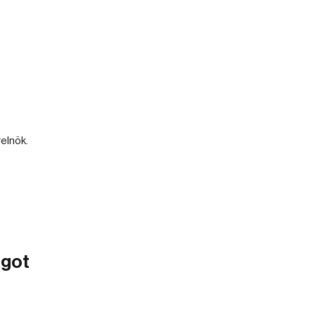
elnök.
agot