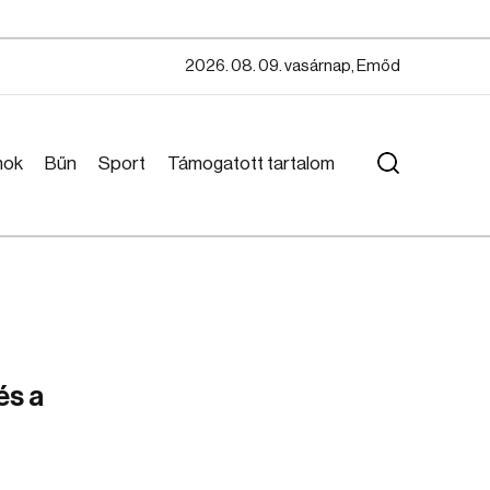
2026. 08. 09. vasárnap, Emőd
mok
Bűn
Sport
Támogatott tartalom
és a