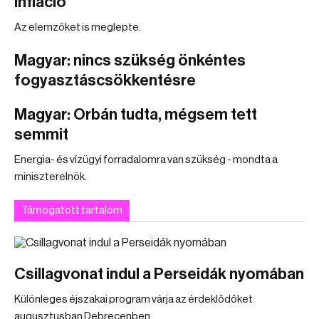
infláció
Az elemzőket is meglepte.
Magyar: nincs szükség önkéntes
fogyasztáscsökkentésre
Magyar: Orbán tudta, mégsem tett
semmit
Energia- és vízügyi forradalomra van szükség - mondta a
miniszterelnök.
Támogatott tartalom
Csillagvonat indul a Perseidák nyomában
Különleges éjszakai program várja az érdeklődőket
augusztusban Debrecenben.