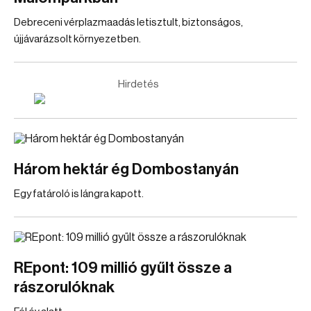
Debreceni vérplazmaadás letisztult, biztonságos,
újjávarázsolt környezetben.
Hirdetés
Három hektár ég Dombostanyán
Egy fatároló is lángra kapott.
REpont: 109 millió gyűlt össze a
rászorulóknak