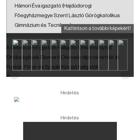
Hámori Éva igazgató (Hajdúdorogi
Főegyházmegye Szent László Görögkatolikus
Gimnázium és Tecnikum)
Kattintson a további képekért!
A Debreceni Egyetem Hallgatói Önkormányzat
Elnökségének Elismerő Oklevele díjat vehették át
Puskás Péter és Spisák Kincső hallgatók.
Hirdetés
Hirdetés