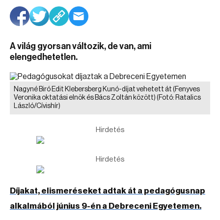
A világ gyorsan változik, de van, ami
elengedhetetlen.
Nagyné Biró Edit Klebersberg Kunó-díjat vehetett át (Fenyves
Veronika oktatási elnök és Bács Zoltán között)
(Fotó: Ratalics
László/Cívishír)
Hirdetés
Hirdetés
Díjakat, elismeréseket adtak át a pedagógusnap
alkalmából június 9-én a Debreceni Egyetemen.