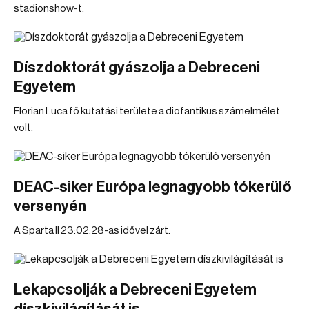
stadionshow-t.
Díszdoktorát gyászolja a Debreceni
Egyetem
Florian Luca fő kutatási területe a diofantikus számelmélet
volt.
DEAC-siker Európa legnagyobb tókerülő
versenyén
A Sparta II 23:02:28-as idővel zárt.
Lekapcsolják a Debreceni Egyetem