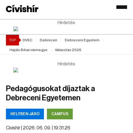
Hirdetés
TOP
DVSC
Debrecen
Debreceni Egyetem
Hajdú-Bihar vármegye
Választás 2026
Hirdetés
Pedagógusokat díjaztak a
Debreceni Egyetemen
HELYBEN JÁRÓ
CAMPUS
Cívishír |
2026. 06. 09. | 19:31:26