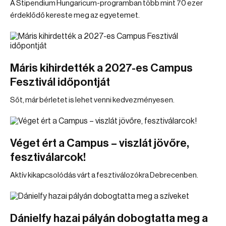
A Stipendium Hungaricum-programban több mint 70 ezer
érdeklődő kereste meg az egyetemet.
Máris kihirdették a 2027-es Campus
Fesztivál időpontját
Sőt, már bérletet is lehet venni kedvezményesen.
Véget ért a Campus – viszlát jövőre,
fesztiválarcok!
Aktív kikapcsolódás várt a fesztiválozókra Debrecenben.
Dánielfy hazai pályán dobogtatta meg a