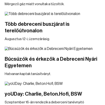
Mérgező gáz miatt vonultak a tűzoltók.
Több debreceni buszjárat is
terelőútvonalon
Augusztus 12-i, üzemzárásig.
Búcsúzók és érkezők a Debreceni Nyári
Egyetemen
Hatvanan kaptak tanúsítványt.
yoUDay: Charlie, Beton.Hofi, BSW
Szeptember 16-án rendezik a deberceni tanévnyitó