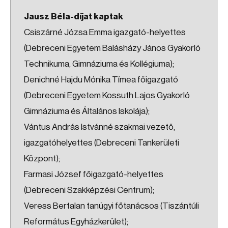
Jausz Béla-díjat kaptak
Csiszárné Józsa Emma igazgató-helyettes
(Debreceni Egyetem Balásházy János Gyakorló
Technikuma, Gimnáziuma és Kollégiuma);
Denichné Hajdu Mónika Tímea főigazgató
(Debreceni Egyetem Kossuth Lajos Gyakorló
Gimnáziuma és Általános Iskolája);
Vántus András Istvánné szakmai vezető,
igazgatóhelyettes (Debreceni Tankerületi
Központ);
Farmasi József főigazgató-helyettes
(Debreceni Szakképzési Centrum);
Veress Bertalan tanügyi főtanácsos (Tiszántúli
Református Egyházkerület);