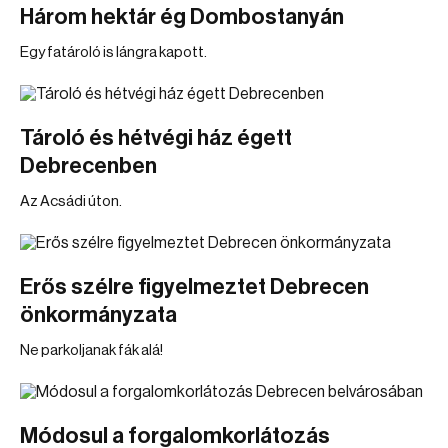
Három hektár ég Dombostanyán
Egy fatároló is lángra kapott.
Tároló és hétvégi ház égett
Debrecenben
Az Acsádi úton.
Erős szélre figyelmeztet Debrecen
önkormányzata
Ne parkoljanak fák alá!
Módosul a forgalomkorlátozás