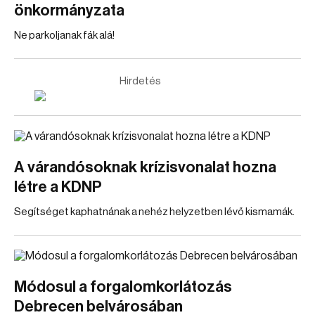
önkormányzata
Ne parkoljanak fák alá!
Hirdetés
A várandósoknak krízisvonalat hozna
létre a KDNP
Segítséget kaphatnának a nehéz helyzetben lévő kismamák.
Módosul a forgalomkorlátozás
Debrecen belvárosában