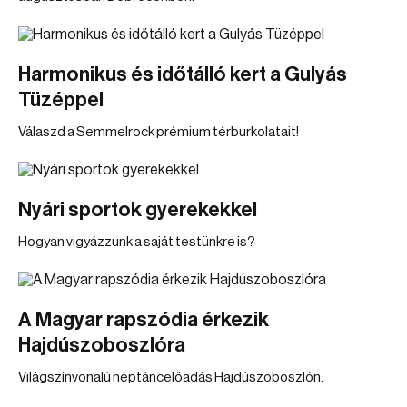
Harmonikus és időtálló kert a Gulyás
Tüzéppel
Válaszd a Semmelrock prémium térburkolatait!
Nyári sportok gyerekekkel
Hogyan vigyázzunk a saját testünkre is?
A Magyar rapszódia érkezik
Hajdúszoboszlóra
Világszínvonalú néptáncelőadás Hajdúszoboszlón.