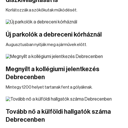
díszkivilágítását is
Korlátozzák a szökőkutak működését.
Új parkolók a debreceni kórháznál
Augusztusban nyitják meg a járművek előtt.
Megnyílt a kollégiumi jelentkezés
Debrecenben
Mintegy 1200 helyet tartanak fent a gólyáknak.
Tovább nő a külföldi hallgatók száma
Debrecenben