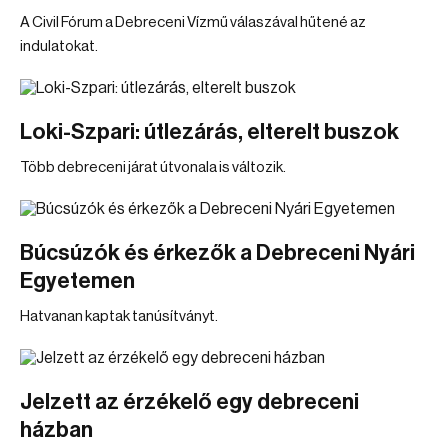
A Civil Fórum a Debreceni Vízmű válaszával hűtené az
indulatokat.
Loki-Szpari: útlezárás, elterelt buszok
Több debreceni járat útvonala is változik.
Búcsúzók és érkezők a Debreceni Nyári
Egyetemen
Hatvanan kaptak tanúsítványt.
Jelzett az érzékelő egy debreceni
házban