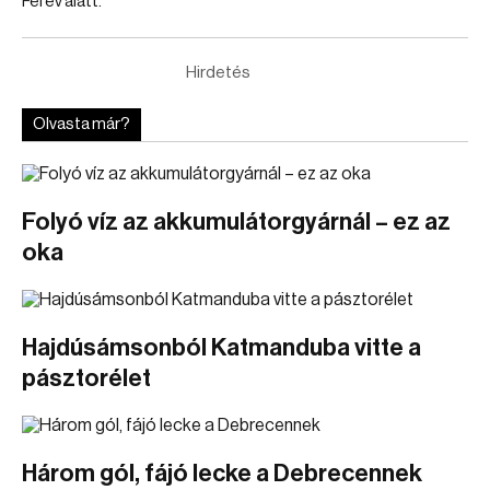
Fél év alatt.
Hirdetés
Olvasta már?
Folyó víz az akkumulátorgyárnál – ez az
oka
Hajdúsámsonból Katmanduba vitte a
pásztorélet
Három gól, fájó lecke a Debrecennek