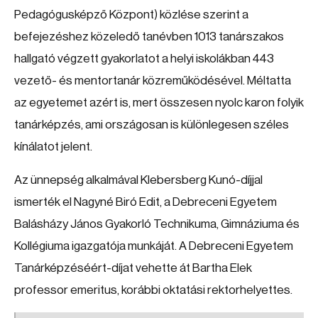
Pedagógusképző Központ) közlése szerint a
befejezéshez közeledő tanévben 1013 tanárszakos
hallgató végzett gyakorlatot a helyi iskolákban 443
vezető- és mentortanár közreműködésével. Méltatta
az egyetemet azért is, mert összesen nyolc karon folyik
tanárképzés, ami országosan is különlegesen széles
kínálatot jelent.
Az ünnepség alkalmával Klebersberg Kunó-díjjal
ismerték el Nagyné Biró Edit, a Debreceni Egyetem
Balásházy János Gyakorló Technikuma, Gimnáziuma és
Kollégiuma igazgatója munkáját. A Debreceni Egyetem
Tanárképzéséért-díjat vehette át Bartha Elek
professor emeritus, korábbi oktatási rektorhelyettes.