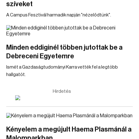
szíveket
A Campus Fesztivál harmadik napján "nézelődtünk".
Minden eddiginél többen jutottak be a
Debreceni Egyetemre
Ismét a Gazdaságtudományi Karra vették fel a legtöbb
hallgatót.
Hirdetés
Kényelem a megújult Haema Plasmánál a
Malomparkban