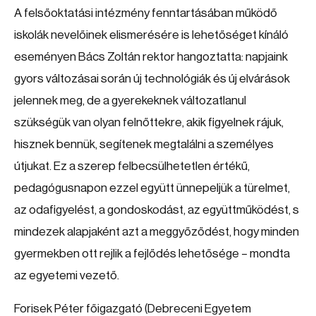
A felsőoktatási intézmény fenntartásában működő
iskolák nevelőinek elismerésére is lehetőséget kínáló
eseményen Bács Zoltán rektor hangoztatta: napjaink
gyors változásai során új technológiák és új elvárások
jelennek meg, de a gyerekeknek változatlanul
szükségük van olyan felnőttekre, akik figyelnek rájuk,
hisznek bennük, segítenek megtalálni a személyes
útjukat. Ez a szerep felbecsülhetetlen értékű,
pedagógusnapon ezzel együtt ünnepeljük a türelmet,
az odafigyelést, a gondoskodást, az együttműködést, s
mindezek alapjaként azt a meggyőződést, hogy minden
gyermekben ott rejlik a fejlődés lehetősége – mondta
az egyetemi vezető.
Forisek Péter főigazgató (Debreceni Egyetem