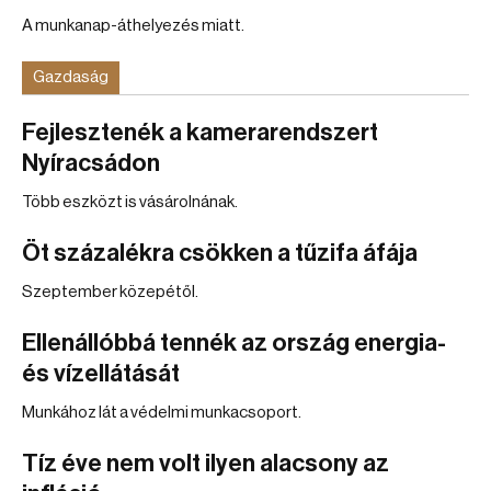
A munkanap-áthelyezés miatt.
Gazdaság
Fejlesztenék a kamerarendszert
Nyíracsádon
Több eszközt is vásárolnának.
Öt százalékra csökken a tűzifa áfája
Szeptember közepétől.
Ellenállóbbá tennék az ország energia-
és vízellátását
Munkához lát a védelmi munkacsoport.
Tíz éve nem volt ilyen alacsony az