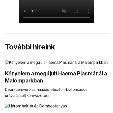
További híreink
Kényelem a megújult Haema Plasmánál a
Malomparkban
Debreceni vérplazmaadás letisztult, biztonságos,
újjávarázsolt környezetben.