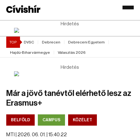
Hirdetés
TOP
DVSC
Debrecen
Debreceni Egyetem
Hajdú-Bihar vármegye
Választás 2026
Hirdetés
Már a jövő tanévtől elérhető lesz az
Erasmus+
BELFÖLD
CAMPUS
KÖZÉLET
MTI |
2026. 06. 01. | 15:40:22