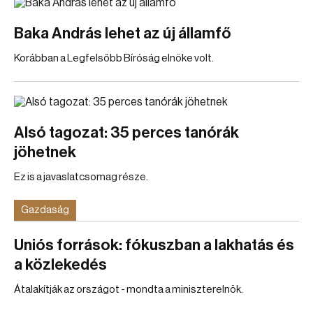
Baka András lehet az új államfő
Korábban a Legfelsőbb Bíróság elnöke volt.
Alsó tagozat: 35 perces tanórák
jöhetnek
Ez is a javaslatcsomag része.
Gazdaság
Uniós források: fókuszban a lakhatás és
a közlekedés
Átalakítják az országot - mondta a miniszterelnök.