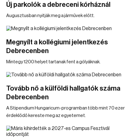
Új parkolók a debreceni kórháznál
Augusztusban nyitják meg a járművek előtt.
Megnyílt a kollégiumi jelentkezés
Debrecenben
Mintegy 1200 helyet tartanak fent a gólyáknak.
Tovább nő a külföldi hallgatók száma
Debrecenben
A Stipendium Hungaricum-programban több mint 70 ezer
érdeklődő kereste meg az egyetemet.