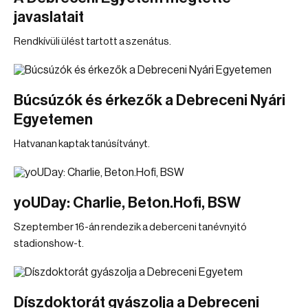
javaslatait
Rendkívüli ülést tartott a szenátus.
Búcsúzók és érkezők a Debreceni Nyári
Egyetemen
Hatvanan kaptak tanúsítványt.
yoUDay: Charlie, Beton.Hofi, BSW
Szeptember 16-án rendezik a deberceni tanévnyitó
stadionshow-t.
Díszdoktorát gyászolja a Debreceni