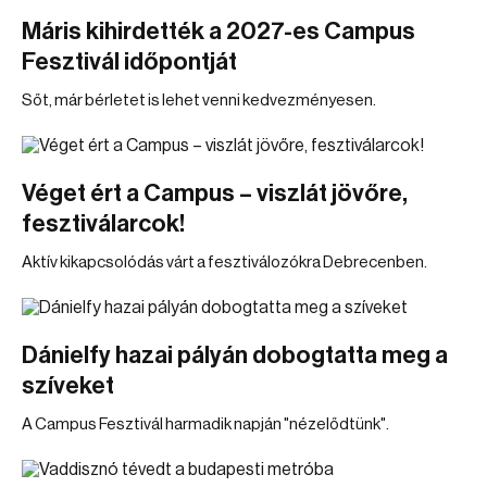
Máris kihirdették a 2027-es Campus
Fesztivál időpontját
Sőt, már bérletet is lehet venni kedvezményesen.
Véget ért a Campus – viszlát jövőre,
fesztiválarcok!
Aktív kikapcsolódás várt a fesztiválozókra Debrecenben.
Dánielfy hazai pályán dobogtatta meg a
szíveket
A Campus Fesztivál harmadik napján "nézelődtünk".