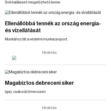
Sok haláleset megelőzhető lenne.
Ellenállóbbá tennék az ország energia-
és vízellátását
Munkához lát a védelmi munkacsoport.
Hirdetés
Magabiztos debreceni siker
Igaz, csak edzőmeccsen.
Hirdetés