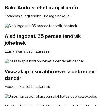
Baka András lehet az új államfő
Korábban a Legfelsőbb Bíróság elnöke volt.
Alsó tagozat: 35 perces tanórák
jöhetnek
Ez is a javaslatcsomag része.
Visszakapja korábbi nevét a debreceni
dandár
És az összes többi alakulat is.