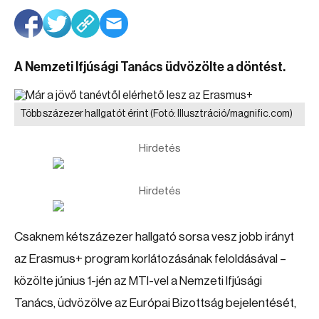
A Nemzeti Ifjúsági Tanács üdvözölte a döntést.
Több százezer hallgatót érint
(Fotó: Illusztráció/magnific.com)
Hirdetés
Hirdetés
Csaknem kétszázezer hallgató sorsa vesz jobb irányt
az Erasmus+ program korlátozásának feloldásával –
közölte június 1-jén az MTI-vel a Nemzeti Ifjúsági
Tanács, üdvözölve az Európai Bizottság bejelentését,