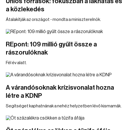
Uniós források: fókuszban a lakhatás és
a közlekedés
Átalakítják az országot - mondta a miniszterelnök.
REpont: 109 millió gyűlt össze a
rászorulóknak
Fél év alatt.
A várandósoknak krízisvonalat hozna
létre a KDNP
Segítséget kaphatnának a nehéz helyzetben lévő kismamák.