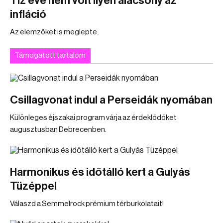
Tíz éve nem volt ilyen alacsony az
infláció
Az elemzőket is meglepte.
Támogatott tartalom
Csillagvonat indul a Perseidák nyomában
Különleges éjszakai program várja az érdeklődőket
augusztusban Debrecenben.
Harmonikus és időtálló kert a Gulyás
Tüzéppel
Válaszd a Semmelrock prémium térburkolatait!