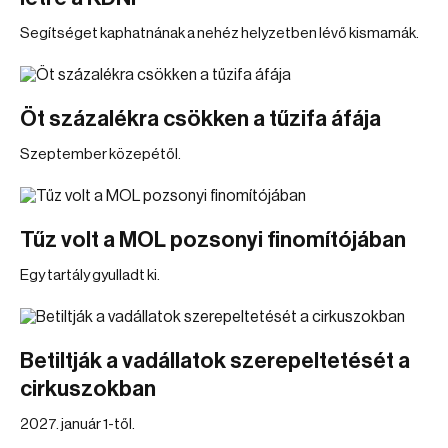
Segítséget kaphatnának a nehéz helyzetben lévő kismamák.
Öt százalékra csökken a tűzifa áfája
Szeptember közepétől.
Tűz volt a MOL pozsonyi finomítójában
Egy tartály gyulladt ki.
Betiltják a vadállatok szerepeltetését a
cirkuszokban
2027. január 1-től.