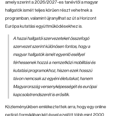
amely szerint a 2026/2027-es tanévtől a magyar
hallgatók ismét teljes körűen részt vehetnek a
programban, valamint újranyílhat az út a Horizont
Európa kutatási együttműködésekhez is.
A hazai hallgatói szervezeteket összefogó
szervezet szerint különösen fontos, hogy a
magyar hallgatók ismét egyenlő eséllyel
férhessenek hozzá a nemzetközi mobilitási és
kutatási programokhoz, hiszen ezek hosszú
távon nemcsak az egyéni életutakat, hanem
Magyarország versenyképességét és európai
kapcsolatrendszerét is erősítik.
Közleményükben emlékeztettek arra, hogy egy online
petíció formájában két évvel ezelőtt több mint 2000