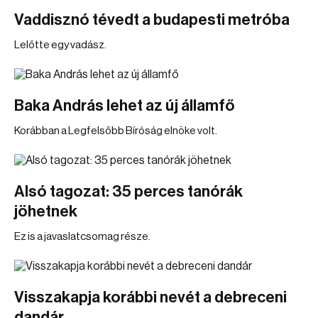
Vaddisznó tévedt a budapesti metróba
Lelőtte egy vadász.
Baka András lehet az új államfő
Korábban a Legfelsőbb Bíróság elnöke volt.
Alsó tagozat: 35 perces tanórák
jöhetnek
Ez is a javaslatcsomag része.
Visszakapja korábbi nevét a debreceni
dandár