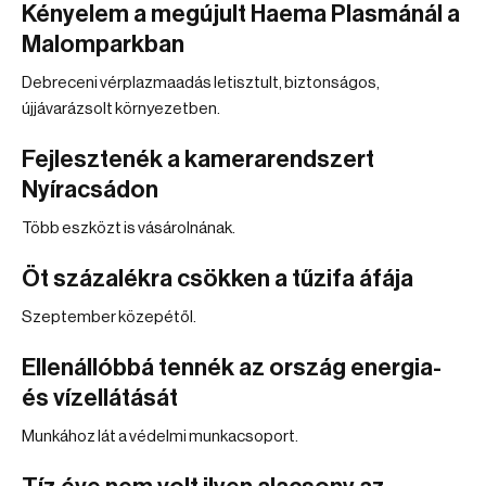
Kényelem a megújult Haema Plasmánál a
Malomparkban
Debreceni vérplazmaadás letisztult, biztonságos,
újjávarázsolt környezetben.
Fejlesztenék a kamerarendszert
Nyíracsádon
Több eszközt is vásárolnának.
Öt százalékra csökken a tűzifa áfája
Szeptember közepétől.
Ellenállóbbá tennék az ország energia-
és vízellátását
Munkához lát a védelmi munkacsoport.