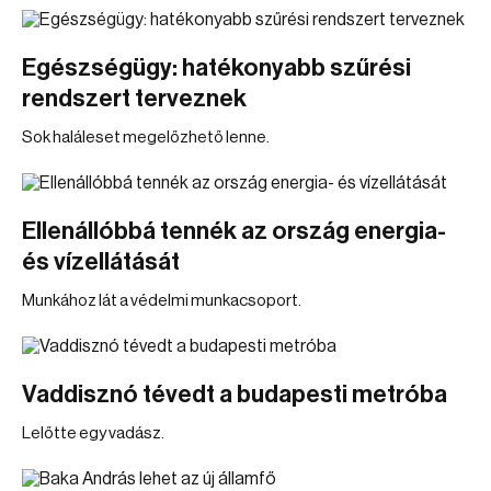
Egészségügy: hatékonyabb szűrési
rendszert terveznek
Sok haláleset megelőzhető lenne.
Ellenállóbbá tennék az ország energia-
és vízellátását
Munkához lát a védelmi munkacsoport.
Vaddisznó tévedt a budapesti metróba
Lelőtte egy vadász.