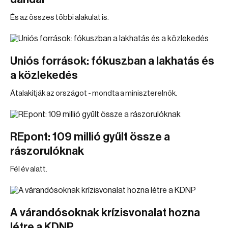
És az összes többi alakulat is.
Uniós források: fókuszban a lakhatás és
a közlekedés
Átalakítják az országot - mondta a miniszterelnök.
REpont: 109 millió gyűlt össze a
rászorulóknak
Fél év alatt.
A várandósoknak krízisvonalat hozna
létre a KDNP