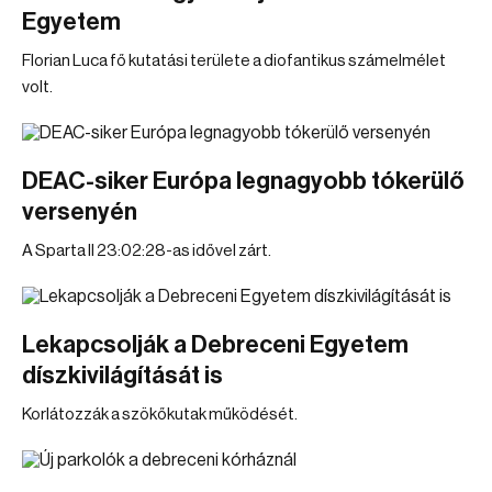
Egyetem
Florian Luca fő kutatási területe a diofantikus számelmélet
volt.
DEAC-siker Európa legnagyobb tókerülő
versenyén
A Sparta II 23:02:28-as idővel zárt.
Lekapcsolják a Debreceni Egyetem
díszkivilágítását is
Korlátozzák a szökőkutak működését.