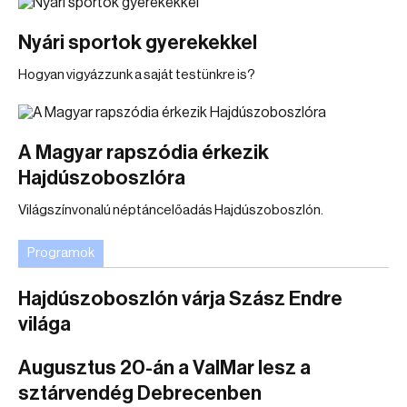
Nyári sportok gyerekekkel
Hogyan vigyázzunk a saját testünkre is?
A Magyar rapszódia érkezik
Hajdúszoboszlóra
Világszínvonalú néptáncelőadás Hajdúszoboszlón.
Programok
Hajdúszoboszlón várja Szász Endre
világa
Augusztus 20-án a ValMar lesz a
sztárvendég Debrecenben