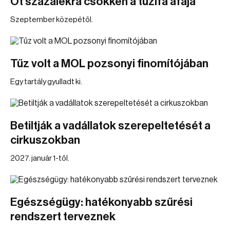
Öt százalékra csökken a tűzifa áfája
Szeptember közepétől.
Tűz volt a MOL pozsonyi finomítójában
Egy tartály gyulladt ki.
Betiltják a vadállatok szerepeltetését a
cirkuszokban
2027. január 1-től.
Egészségügy: hatékonyabb szűrési
rendszert terveznek