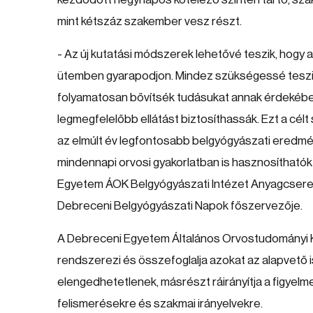
mint kétszáz szakember vesz részt.
- Az új kutatási módszerek lehetővé teszik, hog
ütemben gyarapodjon. Mindez szükségessé teszi
folyamatosan bővítsék tudásukat annak érdekébe
legmegfelelőbb ellátást biztosíthassák. Ezt a cél
az elmúlt év legfontosabb belgyógyászati eredmén
mindennapi orvosi gyakorlatban is hasznosíthatók
Egyetem ÁOK Belgyógyászati Intézet Anyagcsere
Debreceni Belgyógyászati Napok főszervezője.
A Debreceni Egyetem Általános Orvostudományi Ka
rendszerezi és összefoglalja azokat az alapvető
elengedhetetlenek, másrészt ráirányítja a figyelm
felismerésekre és szakmai irányelvekre.