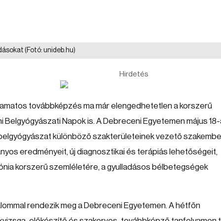
adásokat
(Fotó: unideb.hu)
Hirdetés
lyamatos továbbképzés ma már elengedhetetlen a korszerű
eni Belgyógyászati Napok is. A Debreceni Egyetemen május 18-
belgyógyászat különböző szakterületeinek vezető szakembe
nyos eredményeit, új diagnosztikai és terápiás lehetőségeit,
rtónia korszerű szemléletére, a gyulladásos bélbetegségek
kalommal rendezik meg a Debreceni Egyetemen. A hétfőn
akvizsga-előkészítő és szakorvos-továbbképző tanfolyamon 