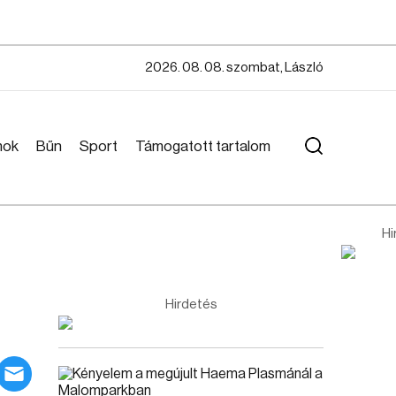
2026. 08. 08. szombat, László
mok
Bűn
Sport
Támogatott tartalom
Hi
Hirdetés