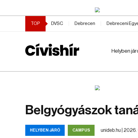
TOP
DVSC
Debrecen
Debreceni Eg
Helyben jár
Belgyógyászok tan
unideb.hu |
2026. 0
HELYBEN JÁRÓ
CAMPUS