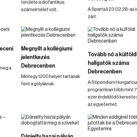
területe a diofantikus
A Sparta II 23:02:28-as 
számelmélet volt.
zárt.
receni
Megnyílt a kollégiumi
Tovább nő a külföld
jelentkezés
hallgatók száma
Debrecenben
 meg a
Debrecenben
Mintegy 1200 helyet tartanak
A Stipendium Hungaric
fent a gólyáknak.
programban több mint 
ezer érdeklődő kereste
az egyetemet.
Dánielfy hazai pályán