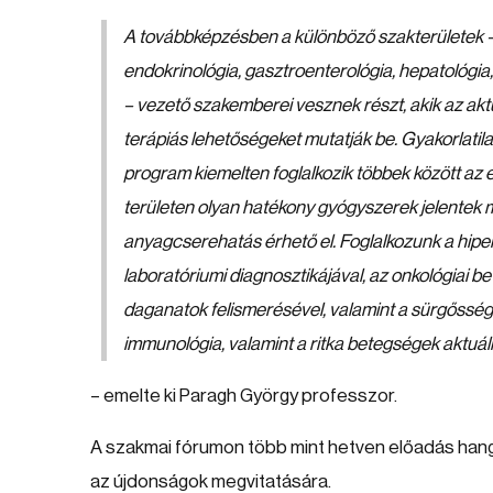
A továbbképzésben a különböző szakterületek 
endokrinológia, gasztroenterológia, hepatológia, 
– vezető szakemberei vesznek részt, akik az aktuá
terápiás lehetőségeket mutatják be. Gyakorlatil
program kiemelten foglalkozik többek között az e
területen olyan hatékony gyógyszerek jelentek
anyagcserehatás érhető el. Foglalkozunk a hipe
laboratóriumi diagnosztikájával, az onkológiai be
daganatok felismerésével, valamint a sürgősségi é
immunológia, valamint a ritka betegségek aktuál
– emelte ki Paragh György professzor.
A szakmai fórumon több mint hetven előadás hangz
az újdonságok megvitatására.