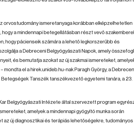
y az orvostudomány ismeretanyaga korábban elképzelhetetlen
, hogy a mindennapi betegellátásban részt vevő szakembere
n, hogy pácienseik számára a lehető legkorszerűbb és
t szolgálja a Debreceni Belgyógyászati Napok, amely összefogl
yeit, és bemutatja azokat az új szakmai ismereteket, amelye
 – mondta el a hirek.unideb.hu-nak Paragh György, a Debrecen
 Betegségek Tanszék tanszékvezető egyetemi tanára, a 23.
r Belgyógyászati Intézete által szervezett program egyrés
 ismereteket, amelyek a mindennapi gyógyító munka során
et az új diagnosztikai és terápiás lehetőségekre, tudományos