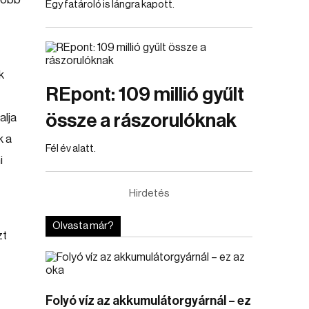
Egy fatároló is lángra kapott.
k
REpont: 109 millió gyűlt
össze a rászorulóknak
alja
k a
Fél év alatt.
i
Hirdetés
Olvasta már?
zt
Folyó víz az akkumulátorgyárnál – ez