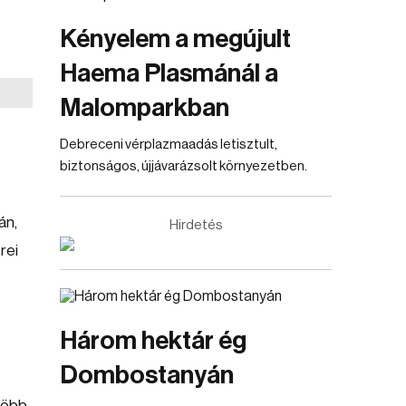
Kényelem a megújult
Haema Plasmánál a
Malomparkban
Debreceni vérplazmaadás letisztult,
biztonságos, újjávarázsolt környezetben.
án,
Hirdetés
rei
Három hektár ég
Dombostanyán
több