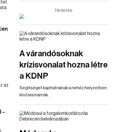
Hirdetés
cen
A várandósoknak
krízisvonalat hozna létre
a KDNP
Segítséget kaphatnának a nehéz helyzetben
lévő kismamák.
 –
i