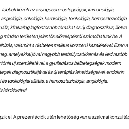
– többek között az anyagcsere-betegségek, immunológia,
angiológia, onkológia, kardiológia, toxikológia, hemoszteziológia
lis, klinikailag legfontosabb témákat és új diagnosztikus, illetve
ag minden területen jelentős előrelépésről számolhatunk be. A
lhízás, valamint a diabetes mellitus korszerű kezelésével. Ezen a
 meg, amelyekkel jóval nagyobb testsúlycsökkenés és kedvezőbb
rtónia új szemléletével, a gyulladásos bélbetegségek modern
tegek diagnosztikájával és új terápiás lehetőségeivel, endokrin
s toxikológiai ellátás, a hemoszteziológia, angiológia,
is kérdéseivel
ik el. A prezentációk után lehetőség van a szakmai konzultác