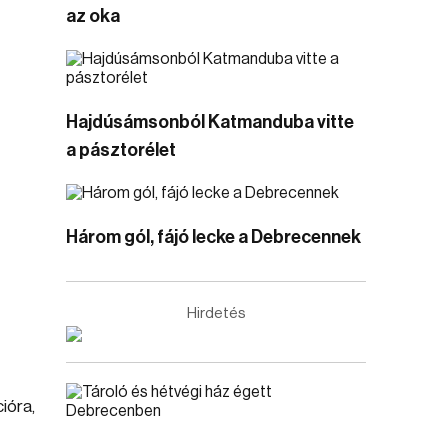
az oka
Hajdúsámsonból Katmanduba vitte
a pásztorélet
Három gól, fájó lecke a Debrecennek
Hirdetés
ióra,