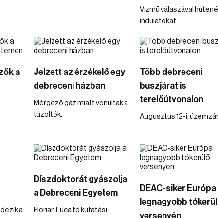
Vízmű válaszával hűtené
indulatokat.
zők a
Jelzett az érzékelő egy
Több debreceni
debreceni házban
buszjárat is
terelőútvonalon
Mérgező gáz miatt vonultak a
tűzoltók.
Augusztus 12-i, üzemzár
Díszdoktorát gyászolja
DEAC-siker Európa
a Debreceni Egyetem
legnagyobb tókerül
dezik a
Florian Luca fő kutatási
versenyén