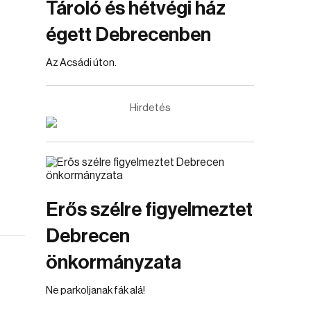
Tároló és hétvégi ház
égett Debrecenben
Az Acsádi úton.
Hirdetés
Erős szélre figyelmeztet
Debrecen
önkormányzata
Ne parkoljanak fák alá!