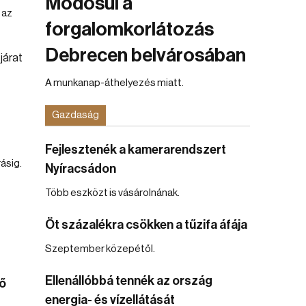
Módosul a
 az
forgalomkorlátozás
Debrecen belvárosában
A munkanap-áthelyezés miatt.
Gazdaság
Fejlesztenék a kamerarendszert
ásig.
Nyíracsádon
Több eszközt is vásárolnának.
Öt százalékra csökken a tűzifa áfája
Szeptember közepétől.
Ellenállóbbá tennék az ország
ő
energia- és vízellátását