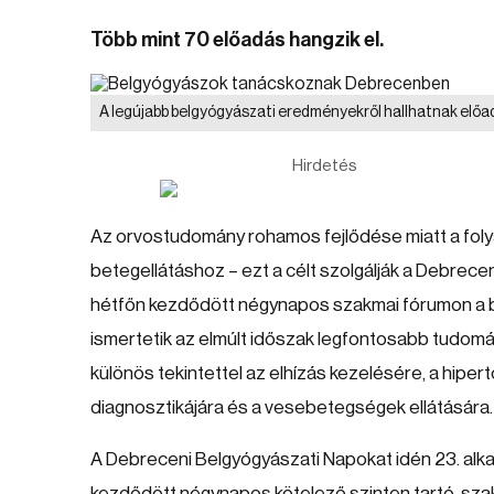
Több mint 70 előadás hangzik el.
A legújabb belgyógyászati eredményekről hallhatnak elő
Hirdetés
Az orvostudomány rohamos fejlődése miatt a fo
betegellátáshoz – ezt a célt szolgálják a Debrec
hétfőn kezdődött négynapos szakmai fórumon a 
ismertetik az elmúlt időszak legfontosabb tudomá
különös tekintettel az elhízás kezelésére, a hipe
diagnosztikájára és a vesebetegségek ellátására.
A Debreceni Belgyógyászati Napokat idén 23. al
kezdődött négynapos kötelező szinten tartó, sz