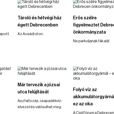
Tároló és hétvégi ház
Erős szélre
égett Debrecenben
figyelmeztet Debre
önkormányzata
kapott.
Az Acsádi úton.
Ne parkoljanak fák alá!
Már tervezik a józsai
Folyó víz az
utca felújítását
akkumulátorgyárnál
Aszfaltozás, csapadékvíz-
ez az oka
elvezetés valósulhat meg.
A Civil Fórum a Debrecen