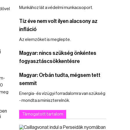
Munkához lát a védelmi munkacsoport.
idővel
Tíz éve nem volt ilyen alacsony az
infláció
Az elemzőket is meglepte.
i
Magyar: nincs szükség önkéntes
fogyasztáscsökkentésre
Magyar: Orbán tudta, mégsem tett
um-
semmit
70
 meg
Energia- és vízügyi forradalomra van szükség
- mondta a miniszterelnök.
Támogatott tartalom