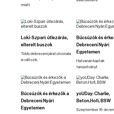
elkerülésére.
miatt.
Loki-Szpari: útlezárás,
Búcsúzók és érke
elterelt buszok
Debreceni Nyári
Egyetemen
Több debreceni járat útvonala
is változik.
Hatvanan kaptak
tanúsítványt.
Búcsúzók és érkezők a
yoUDay: Charlie,
Debreceni Nyári
Beton.Hofi, BSW
Egyetemen
Szeptember 16-án ren