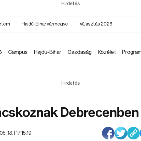
Hirdetés
yetem
Hajdú-Bihar vármegye
Választás 2026
ó
Campus
Hajdú-Bihar
Gazdaság
Közélet
Progra
Hirdetés
ácskoznak Debrecenben
5. 18. | 17:15:19