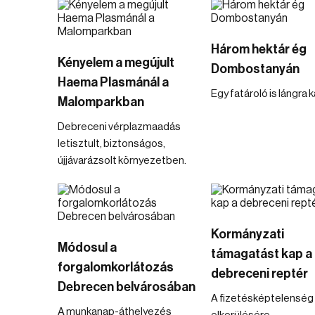
Három hektár ég
Kényelem a megújult
Dombostanyán
Haema Plasmánál a
Egy fatároló is lángra 
Malomparkban
Debreceni vérplazmaadás
letisztult, biztonságos,
újjávarázsolt környezetben.
Kormányzati
Módosul a
támagatást kap a
forgalomkorlátozás
debreceni reptér
Debrecen belvárosában
A fizetésképtelenség
A munkanap-áthelyezés