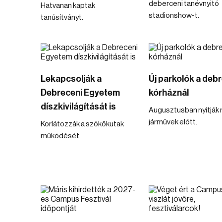
deberceni tanévnyitó
Hatvanan kaptak
stadionshow-t.
tanúsítványt.
Lekapcsolják a
Új parkolók a deb
Debreceni Egyetem
kórháznál
díszkivilágítását is
Augusztusban nyitják
járművek előtt.
Korlátozzák a szökőkutak
működését.