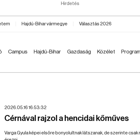
Hirdetés
yetem
Hajdú-Bihar vármegye
Választás 2026
ó
Campus
Hajdú-Bihar
Gazdaság
Közélet
Progra
2026.05.16 16:53:32
Cérnával rajzol a hencidai kőműves
Varga Gyula képei elsőre bonyolultnak látszanak, de szerinte csak r
érezni.