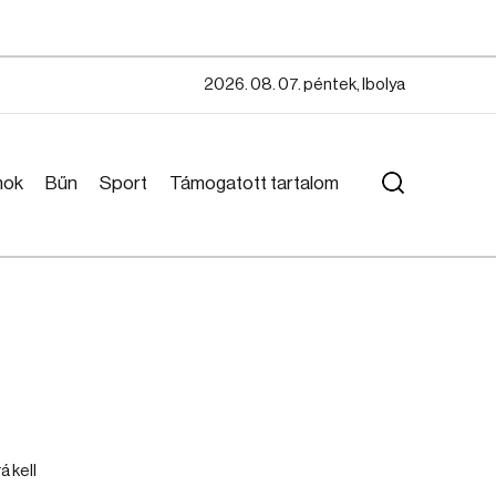
2026. 08. 07. péntek, Ibolya
mok
Bűn
Sport
Támogatott tartalom
á kell