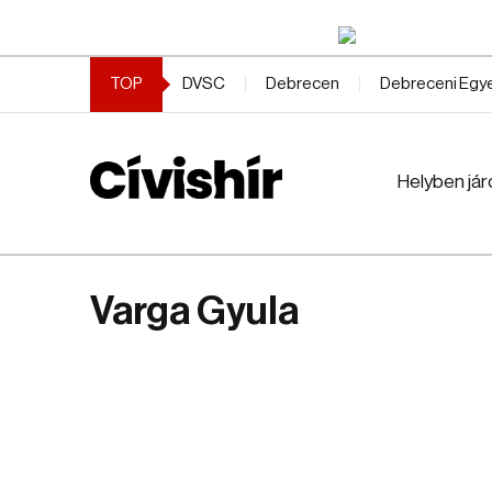
TOP
DVSC
Debrecen
Debreceni Eg
Helyben jár
Varga Gyula