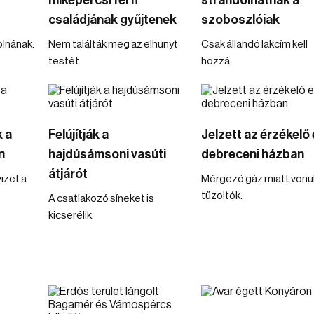
mikepércsi férfi
strandolhatnak a
családjának gyűjtenek
szoboszlóiak
olnának.
Nem találták meg az elhunyt
Csak állandó lakcím kell
testét.
hozzá.
 a
Felújítják a
Jelzett az érzékelő
n
hajdúsámsoni vasúti
debreceni házban
átjárót
izet a
Mérgező gáz miatt vonul
tűzoltók.
A csatlakozó síneket is
kicserélik.