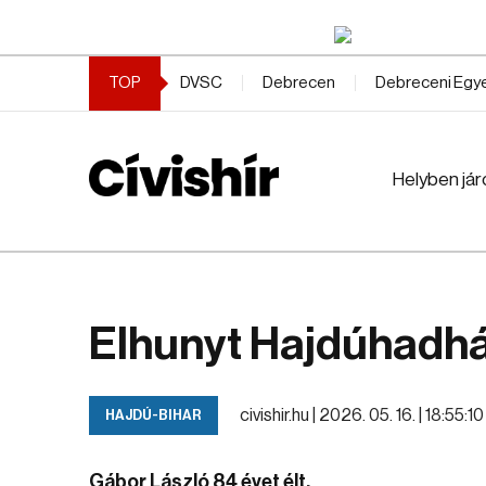
TOP
DVSC
Debrecen
Debreceni Eg
Helyben jár
Elhunyt Hajdúhadhá
civishir.hu |
2026. 05. 16. | 18:55:10
HAJDÚ-BIHAR
Gábor László 84 évet élt.