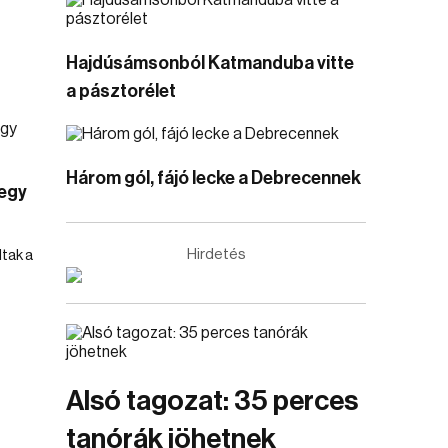
Hajdúsámsonból Katmanduba vitte
a pásztorélet
Három gól, fájó lecke a Debrecennek
 egy
Hirdetés
tak a
Alsó tagozat: 35 perces
tanórák jöhetnek