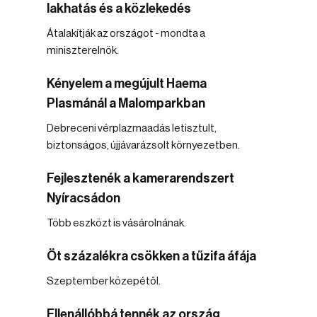
lakhatás és a közlekedés
Átalakítják az országot - mondta a
miniszterelnök.
Kényelem a megújult Haema
Plasmánál a Malomparkban
Debreceni vérplazmaadás letisztult,
biztonságos, újjávarázsolt környezetben.
Fejlesztenék a kamerarendszert
Nyíracsádon
Több eszközt is vásárolnának.
Öt százalékra csökken a tűzifa áfája
Szeptember közepétől.
Ellenállóbbá tennék az ország