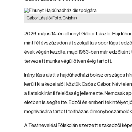
Gábor László
(Fotó: Cívishír)
2026. május 14-én elhunyt Gábor László, Hajdúhad
mint fél évszázadon át szolgálta a sportágat ed
évek végén kezdte, majd 1963-ban már edzőként t
tervezett munka végül ötven évig tartott.
Irányítása alatt a hajdúhadházi boksz országos h
került ki a kezei alól, köztük Csősz Gábor, Névte
a fiatalok iránti felelősség jellemezte. Nemcsak s
életben is segítette. Edzői és emberi tekintélyét 
meghívására tartott teltházas élménybeszámoló
A Testnevelési Főiskolán szerzett szakedzői kép