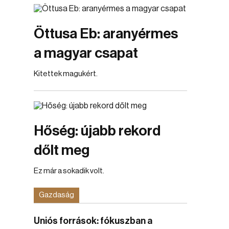
Öttusa Eb: aranyérmes
a magyar csapat
Kitettek magukért.
Hőség: újabb rekord
dőlt meg
Ez már a sokadik volt.
Gazdaság
Uniós források: fókuszban a