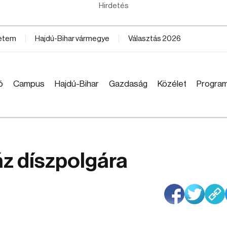
Hirdetés
yetem
Hajdú-Bihar vármegye
Választás 2026
ó
Campus
Hajdú-Bihar
Gazdaság
Közélet
Progra
z díszpolgára