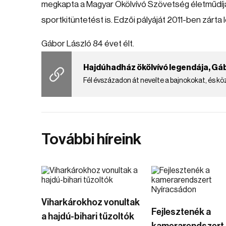
megkapta a Magyar Ökölvívó Szövetség életműdíjá
sportkitüntetést is. Edzői pályáját 2011-ben zárt
Gábor László 84 évet élt.
Hajdúhadház ökölvívó legendája, Gá
Fél évszázadon át nevelte a bajnokokat, és kö
További híreink
Viharkárokhoz vonultak
Fejlesztenék a
a hajdú-bihari tűzoltók