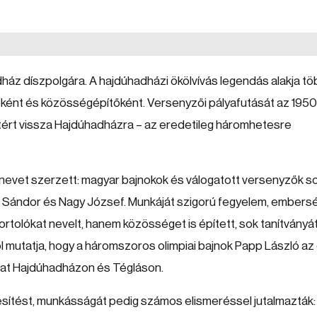
ház díszpolgára. A hajdúhadházi ökölvívás legendás alakja tö
zőként és közösségépítőként. Versenyzői pályafutását az 195
ért vissza Hajdúhadházra – az eredetileg háromhetesre
írnevet szerzett: magyar bajnokok és válogatott versenyzők s
len Sándor és Nagy József. Munkáját szigorú fegyelem, embers
portolókat nevelt, hanem közösséget is épített, sok tanítványá
jól mutatja, hogy a háromszoros olimpiai bajnok Papp László az
kat Hajdúhadházon és Tégláson.
esítést, munkásságát pedig számos elismeréssel jutalmazták: