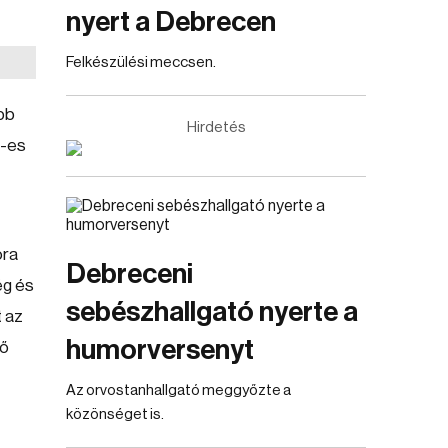
nyert a Debrecen
Felkészülési meccsen.
bb
Hirdetés
0-es
ora
Debreceni
ég és
sebészhallgató nyerte a
t az
humorversenyt
 ő
Az orvostanhallgató meggyőzte a
közönséget is.