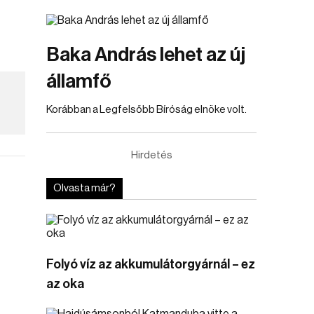
Baka András lehet az új
államfő
Korábban a Legfelsőbb Bíróság elnöke volt.
Hirdetés
Olvasta már?
Folyó víz az akkumulátorgyárnál – ez
az oka