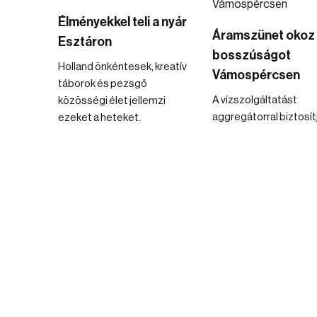
Élményekkel teli a nyár
Áramszünet okoz
Esztáron
bosszúságot
Holland önkéntesek, kreatív
Vámospércsen
táborok és pezsgő
A vízszolgáltatást
közösségi élet jellemzi
aggregátorral biztosít
ezeket a heteket.