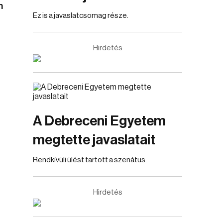
n
Ez is a javaslatcsomag része.
Hirdetés
A Debreceni Egyetem
megtette javaslatait
Rendkívüli ülést tartott a szenátus.
Hirdetés