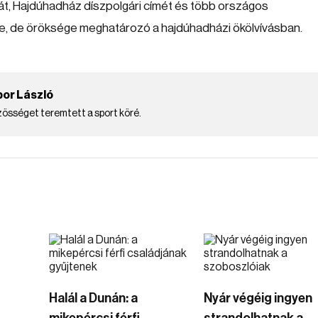
t, Hajdúhadház díszpolgári címét és több országos
a le, de öröksége meghatározó a hajdúhadházi ökölvívásban.
bor László
zösséget teremtett a sport köré.
Halál a Dunán: a
Nyár végéig ingyen