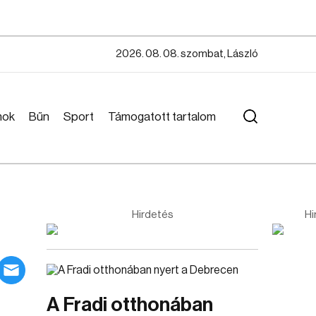
2026. 08. 08. szombat, László
mok
Bűn
Sport
Támogatott tartalom
Hirdetés
Hi
A Fradi otthonában