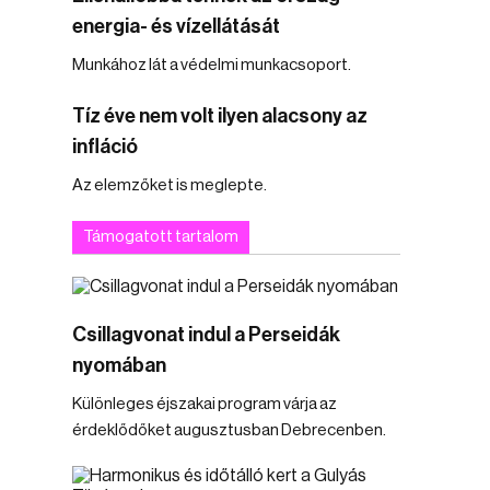
energia- és vízellátását
Munkához lát a védelmi munkacsoport.
Tíz éve nem volt ilyen alacsony az
infláció
Az elemzőket is meglepte.
Támogatott tartalom
Csillagvonat indul a Perseidák
nyomában
Különleges éjszakai program várja az
érdeklődőket augusztusban Debrecenben.