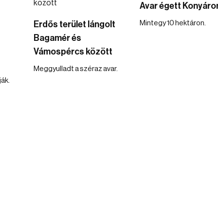
Avar égett Konyáro
Mintegy 10 hektáron.
Erdős terület lángolt
Bagamér és
Vámospércs között
Meggyulladt a széraz avar.
ják.