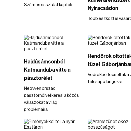
kamerarendszert
Számos riasztást kaptak.
Nyíracsádon
Több eszközt is vásár
Rendőrök oltották
Hajdúsámsonból
tüzet Gáborjánba
Katmanduba vitte a
Vödrökből locsolták a v
pásztorélet
felcsapó lángokra.
Negyven ország
pásztornőivel keresi a közös
válaszokat a világ
problémáira.