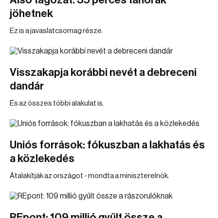
Alsó tagozat: 35 perces tanórák
jöhetnek
Ez is a javaslatcsomag része.
Visszakapja korábbi nevét a debreceni
dandár
És az összes többi alakulat is.
Uniós források: fókuszban a lakhatás és
a közlekedés
Átalakítják az országot - mondta a miniszterelnök.
REpont: 109 millió gyűlt össze a