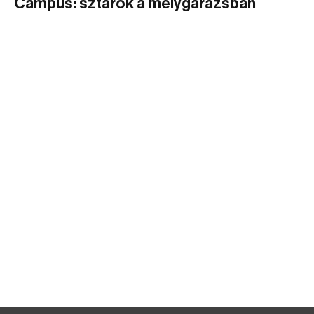
Campus: sztárok a mélygarázsban