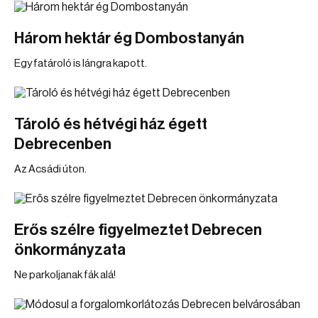
Három hektár ég Dombostanyán
Egy fatároló is lángra kapott.
Tároló és hétvégi ház égett
Debrecenben
Az Acsádi úton.
Erős szélre figyelmeztet Debrecen
önkormányzata
Ne parkoljanak fák alá!