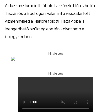
A duzzasztás miatt többlet vízkészlet tározható a
Tiszán és a Bodrogon, valamint a visszatartott
vízmennyiség a Kisköre fölötti Tisza-tóba is
leengedhető szükség esetén - olvasható a
bejegyzésben.
Hirdetés
Hirdetés