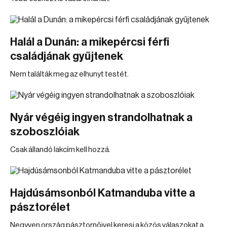
Halál a Dunán: a mikepércsi férfi
családjának gyűjtenek
Nem találták meg az elhunyt testét.
Nyár végéig ingyen strandolhatnak a
szoboszlóiak
Csak állandó lakcím kell hozzá.
Hajdúsámsonból Katmanduba vitte a
pásztorélet
Negyven ország pásztornőivel keresi a közös válaszokat a