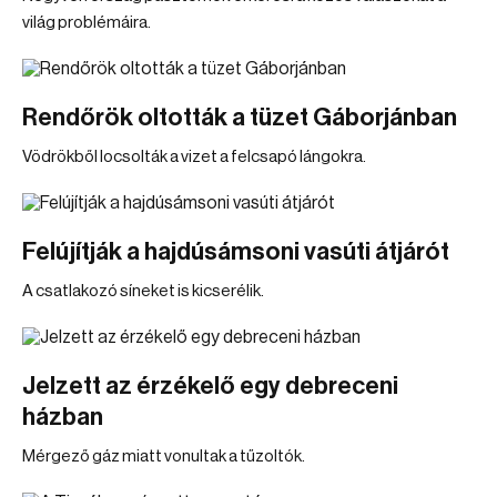
világ problémáira.
Rendőrök oltották a tüzet Gáborjánban
Vödrökből locsolták a vizet a felcsapó lángokra.
Felújítják a hajdúsámsoni vasúti átjárót
A csatlakozó síneket is kicserélik.
Jelzett az érzékelő egy debreceni
házban
Mérgező gáz miatt vonultak a tűzoltók.