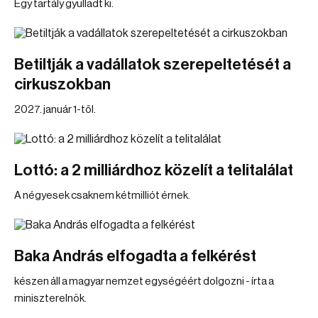
Egy tartály gyulladt ki.
Betiltják a vadállatok szerepeltetését a
cirkuszokban
2027. január 1-től.
Lottó: a 2 milliárdhoz közelít a telitalálat
A négyesek csaknem kétmilliót érnek.
Baka András elfogadta a felkérést
készen áll a magyar nemzet egységéért dolgozni - írta a
miniszterelnök.