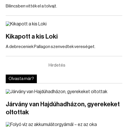
Bilincsben vitték el a tolvajt.
Kikapott a kis Loki
A debreceniek Pallagon szenvedtek vereséget.
Hirdetés
Olvasta már?
Járvány van Hajdúhadházon, gyerekeket
oltottak