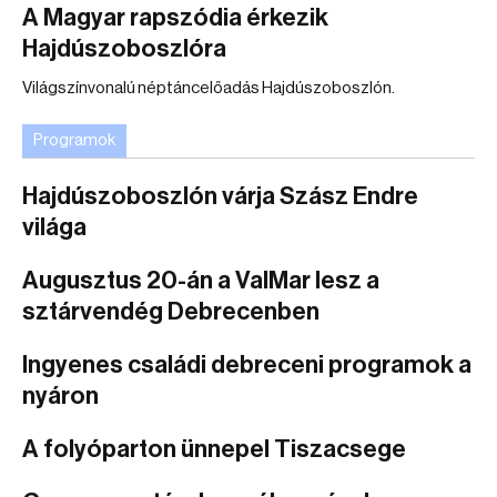
A Magyar rapszódia érkezik
Hajdúszoboszlóra
Világszínvonalú néptáncelőadás Hajdúszoboszlón.
Programok
Hajdúszoboszlón várja Szász Endre
világa
Augusztus 20-án a ValMar lesz a
sztárvendég Debrecenben
Ingyenes családi debreceni programok a
nyáron
A folyóparton ünnepel Tiszacsege