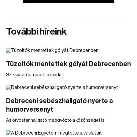
További híreink
Tűzoltók mentettek gólyát Debrecenben
Szikkasztóba esett a madár.
Debreceni sebészhallgató nyerte a
humorversenyt
Az orvostanhallgató meggyőzte a közönséget is.