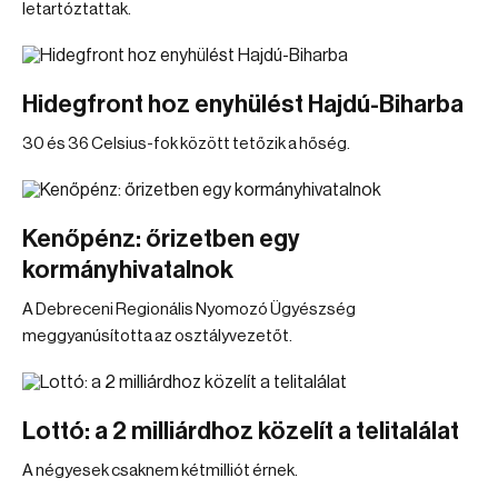
letartóztattak.
Hidegfront hoz enyhülést Hajdú-Biharba
30 és 36 Celsius-fok között tetőzik a hőség.
Kenőpénz: őrizetben egy
kormányhivatalnok
A Debreceni Regionális Nyomozó Ügyészség
meggyanúsította az osztályvezetőt.
Lottó: a 2 milliárdhoz közelít a telitalálat
A négyesek csaknem kétmilliót érnek.