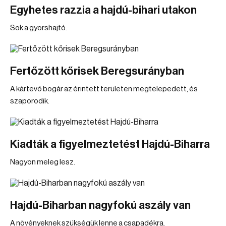
Egyhetes razzia a hajdú-bihari utakon
Sok a gyorshajtó.
Fertőzött kőrisek Beregsurányban
A kártevő bogár az érintett területen megtelepedett, és
szaporodik.
Kiadták a figyelmeztetést Hajdú-Biharra
Nagyon meleg lesz.
Hajdú-Biharban nagyfokú aszály van
A növényeknek szükségük lenne a csapadékra.