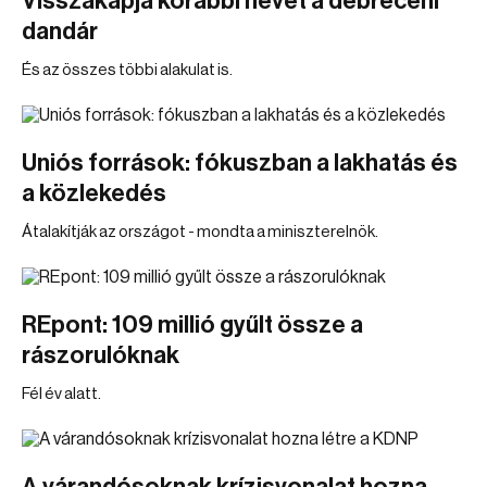
Visszakapja korábbi nevét a debreceni
dandár
És az összes többi alakulat is.
Uniós források: fókuszban a lakhatás és
a közlekedés
Átalakítják az országot - mondta a miniszterelnök.
REpont: 109 millió gyűlt össze a
rászorulóknak
Fél év alatt.