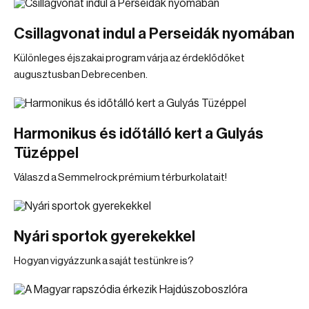
Csillagvonat indul a Perseidák nyomában
Különleges éjszakai program várja az érdeklődőket
augusztusban Debrecenben.
Harmonikus és időtálló kert a Gulyás
Tüzéppel
Válaszd a Semmelrock prémium térburkolatait!
Nyári sportok gyerekekkel
Hogyan vigyázzunk a saját testünkre is?