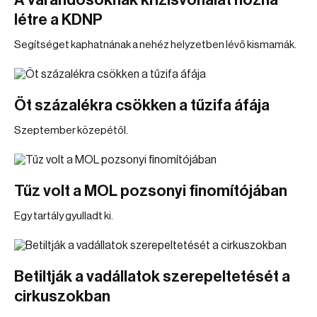
A várandósoknak krízisvonalat hozna
létre a KDNP
Segítséget kaphatnának a nehéz helyzetben lévő kismamák.
Öt százalékra csökken a tűzifa áfája
Szeptember közepétől.
Tűz volt a MOL pozsonyi finomítójában
Egy tartály gyulladt ki.
Betiltják a vadállatok szerepeltetését a
cirkuszokban