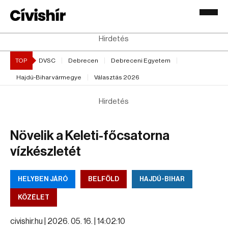
Hirdetés
TOP
DVSC
Debrecen
Debreceni Egyetem
Hajdú-Bihar vármegye
Választás 2026
Hirdetés
Növelik a Keleti-főcsatorna
vízkészletét
HELYBEN JÁRÓ
BELFÖLD
HAJDÚ-BIHAR
KÖZÉLET
civishir.hu |
2026. 05. 16. | 14:02:10