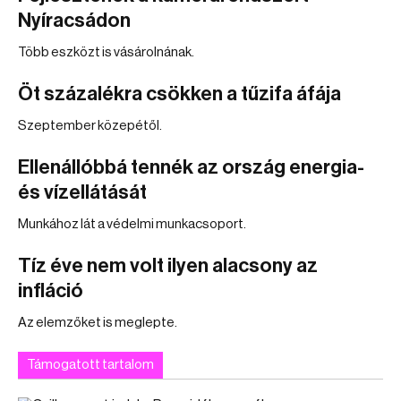
Nyíracsádon
Több eszközt is vásárolnának.
Öt százalékra csökken a tűzifa áfája
Szeptember közepétől.
Ellenállóbbá tennék az ország energia-
és vízellátását
Munkához lát a védelmi munkacsoport.
Tíz éve nem volt ilyen alacsony az
infláció
Az elemzőket is meglepte.
Támogatott tartalom