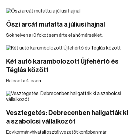
Őszi arcát mutatta a júliusi hajnal
Sok helyen a 10 fokot sem érte el a hőmérséklet.
Két autó karambolozott Újfehértó és
Téglás között
Baleset a 4-esen.
Vesztegetés: Debrecenben hallgatták ki
a szabolcsi vállalkozót
Egy kormányhivatali osztályvezetőt korábban már