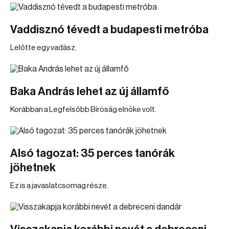
Vaddisznó tévedt a budapesti metróba
Lelőtte egy vadász.
Baka András lehet az új államfő
Korábban a Legfelsőbb Bíróság elnöke volt.
Alsó tagozat: 35 perces tanórák
jöhetnek
Ez is a javaslatcsomag része.