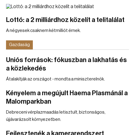
Lottó: a 2 milliárdhoz közelít a telitalálat
A négyesek csaknem kétmilliót érnek.
Gazdaság
Uniós források: fókuszban a lakhatás és
a közlekedés
Átalakítják az országot - mondta a miniszterelnök.
Kényelem a megújult Haema Plasmánál a
Malomparkban
Debreceni vérplazmaadás letisztult, biztonságos,
újjávarázsolt környezetben.
Fejlesztenék a kamerarendszert