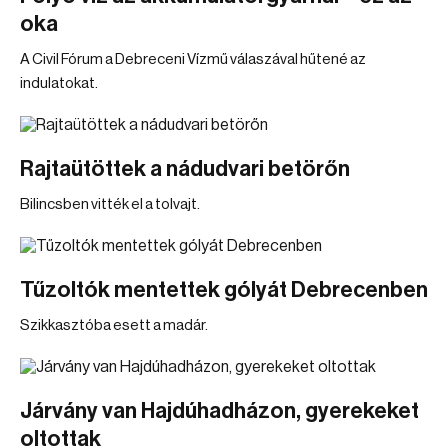
oka
A Civil Fórum a Debreceni Vízmű válaszával hűtené az
indulatokat.
Rajtaütöttek a nádudvari betörőn
Bilincsben vitték el a tolvajt.
Tűzoltók mentettek gólyát Debrecenben
Szikkasztóba esett a madár.
Járvány van Hajdúhadházon, gyerekeket
oltottak