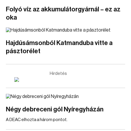
Folyó víz az akkumulátorgyárnál – ez az
oka
Hajdúsámsonból Katmanduba vitte a
pásztorélet
Hirdetés
Négy debreceni gól Nyíregyházán
A DEAC elhozta a három pontot.