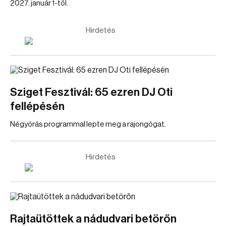
2027. január 1-től.
Hirdetés
Sziget Fesztivál: 65 ezren DJ Oti
fellépésén
Négyórás programmal lepte meg a rajongógat.
Hirdetés
Rajtaütöttek a nádudvari betörőn