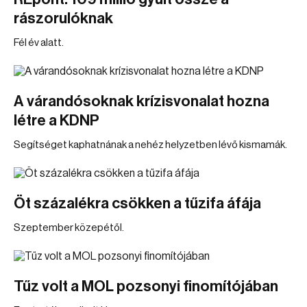
rászorulóknak
Fél év alatt.
A várandósoknak krízisvonalat hozna
létre a KDNP
Segítséget kaphatnának a nehéz helyzetben lévő kismamák.
Öt százalékra csökken a tűzifa áfája
Szeptember közepétől.
Tűz volt a MOL pozsonyi finomítójában