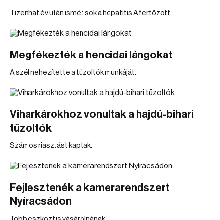
Tizenhat év után ismét sok a hepatitis A fertőzött.
Megfékezték a hencidai lángokat
A szél nehezítette a tűzoltók munkáját.
Viharkárokhoz vonultak a hajdú-bihari
tűzoltók
Számos riasztást kaptak.
Fejlesztenék a kamerarendszert
Nyíracsádon
Több eszközt is vásárolnának.