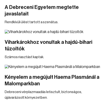
A Debreceni Egyetem megtette
javaslatait
Rendkívüli ülést tartott a szenátus.
Viharkárokhoz vonultak a hajdú-bihari
tűzoltók
Számos riasztást kaptak.
Kényelem a megújult Haema Plasmánál a
Malomparkban
Debreceni vérplazmaadás letisztult, biztonságos,
újjávarázsolt környezetben.