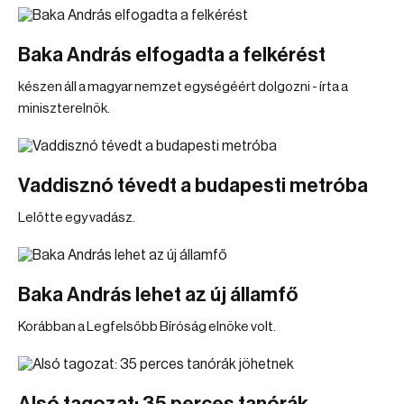
Baka András elfogadta a felkérést
készen áll a magyar nemzet egységéért dolgozni - írta a
miniszterelnök.
Vaddisznó tévedt a budapesti metróba
Lelőtte egy vadász.
Baka András lehet az új államfő
Korábban a Legfelsőbb Bíróság elnöke volt.