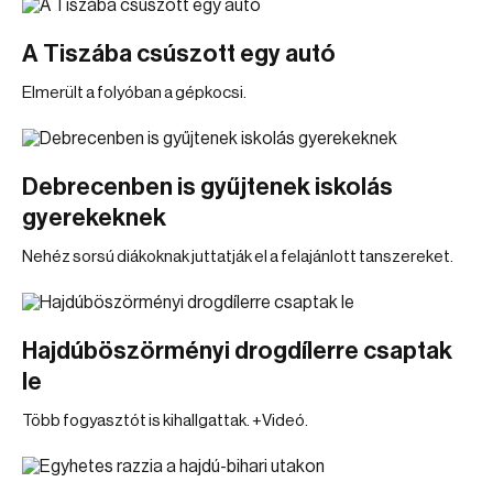
A Tiszába csúszott egy autó
Elmerült a folyóban a gépkocsi.
Debrecenben is gyűjtenek iskolás
gyerekeknek
Nehéz sorsú diákoknak juttatják el a felajánlott tanszereket.
Hajdúböszörményi drogdílerre csaptak
le
Több fogyasztót is kihallgattak. +Videó.