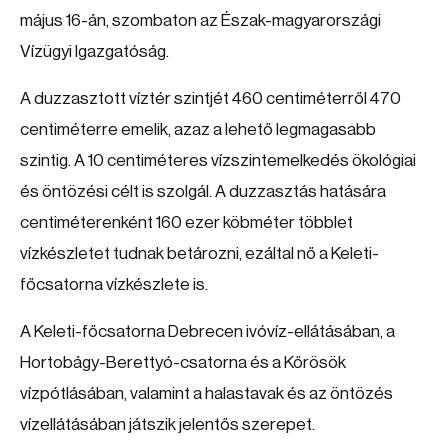
május 16-án, szombaton az Észak-magyarországi
Vízügyi Igazgatóság.
A duzzasztott víztér szintjét 460 centiméterről 470
centiméterre emelik, azaz a lehető legmagasabb
szintig. A 10 centiméteres vízszintemelkedés ökológiai
és öntözési célt is szolgál. A duzzasztás hatására
centiméterenként 160 ezer köbméter többlet
vízkészletet tudnak betározni, ezáltal nő a Keleti-
főcsatorna vízkészlete is.
A Keleti-főcsatorna Debrecen ivóvíz-ellátásában, a
Hortobágy-Berettyó-csatorna és a Kőrösök
vízpótlásában, valamint a halastavak és az öntözés
vízellátásában játszik jelentős szerepet.