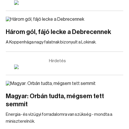
Három gól, fájó lecke a Debrecennek
A Koppenhága nagy falatnak bizonyult a Lokinak.
Hirdetés
Magyar: Orbán tudta, mégsem tett
semmit
Energia- és vízügyi forradalomra van szükség - mondta a
miniszterelnök.