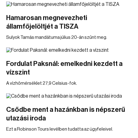
Hamarosan megnevezheti
államfőjelöltjét a TISZA
Sulyok Tamás mandátuma július 20-án szűnt meg.
Fordulat Paksnál: emelkedni kezdett a
vízszint
A vízhőmérséklet 27,9 Celsius-fok.
Csődbe ment a hazánkban is népszerű
utazási iroda
Ezt a Robinson Tours levélben tudatta az ügyfeleivel.