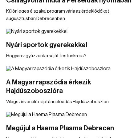
Csillagvonat indul a Perseidák nyomában
Különleges éjszakai program várja az érdeklődőket
augusztusban Debrecenben.
Nyári sportok gyerekekkel
Hogyan vigyázzunk a saját testünkre is?
A Magyar rapszódia érkezik
Hajdúszoboszlóra
Világszínvonalú néptáncelőadás Hajdúszoboszlón.
Megújul a Haema Plasma Debrecen