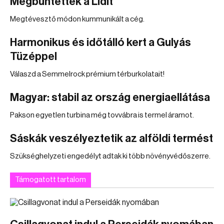
Megbüntették a Lidlt
Megtévesztő módon kummunikált a cég.
Harmonikus és időtálló kert a Gulyás
Tüzéppel
Válaszd a Semmelrock prémium térburkolatait!
Magyar: stabil az ország energiaellátása
Pakson egyetlen turbina még tovvábra is termel áramot.
Sáskák veszélyeztetik az alföldi termést
Szükséghelyzeti engedélyt adtak ki több növényvédőszerre.
Támogatott tartalom