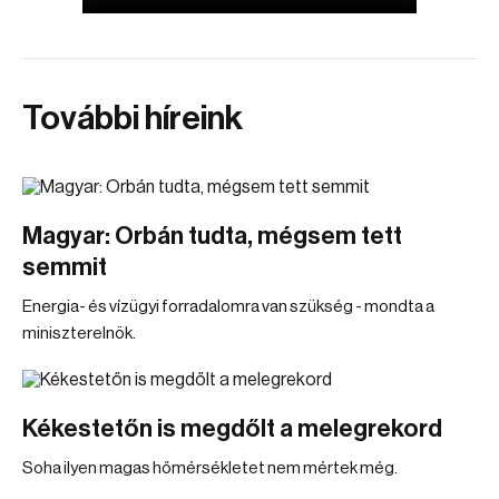
További híreink
Magyar: Orbán tudta, mégsem tett
semmit
Energia- és vízügyi forradalomra van szükség - mondta a
miniszterelnök.
Kékestetőn is megdőlt a melegrekord
Soha ilyen magas hőmérsékletet nem mértek még.