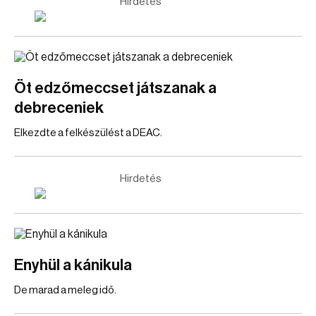
Hirdetés
Öt edzőmeccset játszanak a
debreceniek
Elkezdte a felkészülést a DEAC.
Hirdetés
Enyhül a kánikula
De marad a meleg idő.