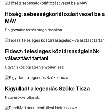
Hőség: sebességkorlátozást vezet be a
MÁV
Dolgoznak a tartós megoldásokon.
Fidesz: felesleges köztársaságielnök-
választást tartani
Ugyanis közjogilag érvénytelen lesz.
Kigyulladt a legendás Szőke Tisza
Nagy erőkkel oltanak.