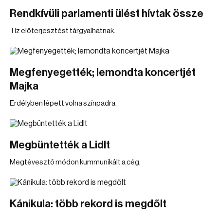
Rendkívüli parlamenti ülést hívtak össze
Tíz előterjesztést tárgyalhatnak.
Megfenyegették; lemondta koncertjét
Majka
Erdélyben lépett volna színpadra.
Megbüntették a Lidlt
Megtévesztő módon kummunikált a cég.
Kánikula: több rekord is megdőlt