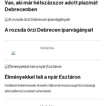
Van, aki már hétszázszor adott plazmát
Debrecenben
A rozsda őrzi Debrecen iparvágányait
Hirdetés
Élményekkel teli a nyár Esztáron
Holland önkéntesek, kreatív táborok és pezsgő közösségi
élet jellemzi ezeket a heteket.