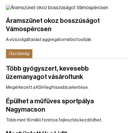
Áramszünet okoz bosszúságot
Vámospércsen
A vízszolgáltatást aggregátorral biztosítják.
Gazdaság
Több gyógyszert, kevesebb
üzemanyagot vásároltunk
Megérkezett a KSH legfrissebb jelentése.
Épülhet a műfüves sportpálya
Nagymacson
Több mint 19 millió forintos fejlesztés kezdődhet.