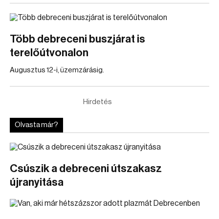
Több debreceni buszjárat is
terelőútvonalon
Augusztus 12-i, üzemzárásig.
Hirdetés
Olvasta már?
Csúszik a debreceni útszakasz
újranyitása