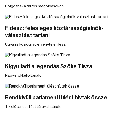
Dolgoznak a tartós megoldásokon.
Fidesz: felesleges köztársaságielnök-
választást tartani
Ugyanis közjogilag érvénytelen lesz.
Kigyulladt a legendás Szőke Tisza
Nagy erőkkel oltanak.
Rendkívüli parlamenti ülést hívtak össze
Tíz előterjesztést tárgyalhatnak.