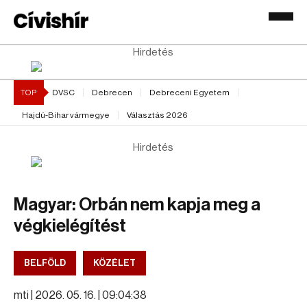
Hirdetés
TOP
DVSC
Debrecen
Debreceni Egyetem
Hajdú-Bihar vármegye
Választás 2026
Hirdetés
Magyar: Orbán nem kapja meg a
végkielégítést
BELFÖLD
KÖZÉLET
mti |
2026. 05. 16. | 09:04:38