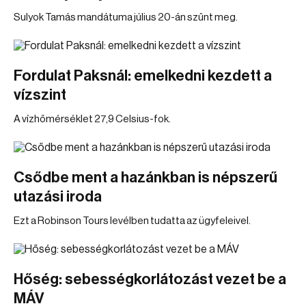
Sulyok Tamás mandátuma július 20-án szűnt meg.
Fordulat Paksnál: emelkedni kezdett a
vízszint
A vízhőmérséklet 27,9 Celsius-fok.
Csődbe ment a hazánkban is népszerű
utazási iroda
Ezt a Robinson Tours levélben tudatta az ügyfeleivel.
Hőség: sebességkorlátozást vezet be a
MÁV