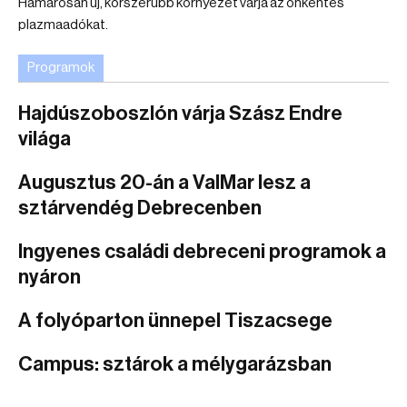
Hamarosan új, korszerűbb környezet várja az önkéntes
plazmaadókat.
Programok
Hajdúszoboszlón várja Szász Endre
világa
Augusztus 20-án a ValMar lesz a
sztárvendég Debrecenben
Ingyenes családi debreceni programok a
nyáron
A folyóparton ünnepel Tiszacsege
Campus: sztárok a mélygarázsban