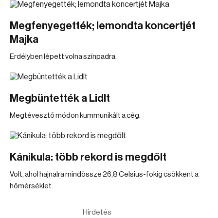
Megfenyegették; lemondta koncertjét
Majka
Erdélyben lépett volna színpadra.
Megbüntették a Lidlt
Megtévesztő módon kummunikált a cég.
Kánikula: több rekord is megdőlt
Volt, ahol hajnalra mindössze 26,8 Celsius-fokig csökkent a
hőmérséklet.
Hirdetés