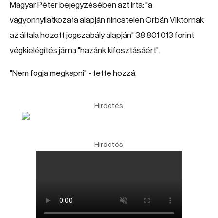
Magyar Péter bejegyzésében azt írta: "a
vagyonnyilatkozata alapján nincstelen Orbán Viktornak
az általa hozott jogszabály alapján" 38 801 013 forint
végkielégítés járna "hazánk kifosztásáért".
"Nem fogja megkapni" - tette hozzá.
Hirdetés
Hirdetés