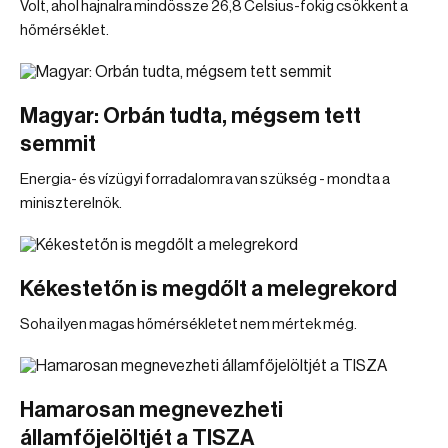
Volt, ahol hajnalra mindössze 26,8 Celsius-fokig csökkent a
hőmérséklet.
Magyar: Orbán tudta, mégsem tett
semmit
Energia- és vízügyi forradalomra van szükség - mondta a
miniszterelnök.
Kékestetőn is megdőlt a melegrekord
Soha ilyen magas hőmérsékletet nem mértek még.
Hamarosan megnevezheti
államfőjelöltjét a TISZA