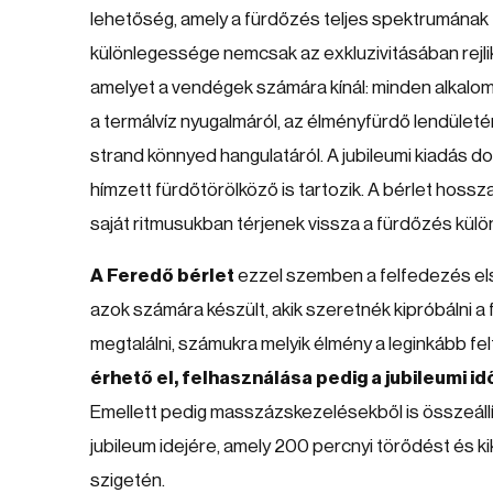
lehetőség, amely a fürdőzés teljes spektrumának f
különlegessége nemcsak az exkluzivitásában rejl
amelyet a vendégek számára kínál: minden alkalo
a termálvíz nyugalmáról, az élményfürdő lendületér
strand könnyed hangulatáról. A jubileumi kiadás 
hímzett fürdőtörölköző is tartozik. A bérlet hos
saját ritmusukban térjenek vissza a fürdőzés kül
A Feredő bérlet
ezzel szemben a felfedezés első
azok számára készült, akik szeretnék kipróbálni a
megtalálni, számukra melyik élmény a leginkább fel
érhető el, felhasználása pedig a jubileumi i
Emellett pedig masszázskezelésekből is összeállítá
jubileum idejére, amely 200 percnyi törődést és k
szigetén.