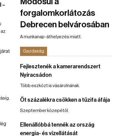
Módosul a
 –
forgalomkorlátozás
Debrecen belvárosában
i
 az
A munkanap-áthelyezés miatt.
Gazdaság
Fejlesztenék a kamerarendszert
Nyíracsádon
Több eszközt is vásárolnának.
ásig.
Öt százalékra csökken a tűzifa áfája
Szeptember közepétől.
Ellenállóbbá tennék az ország
energia- és vízellátását