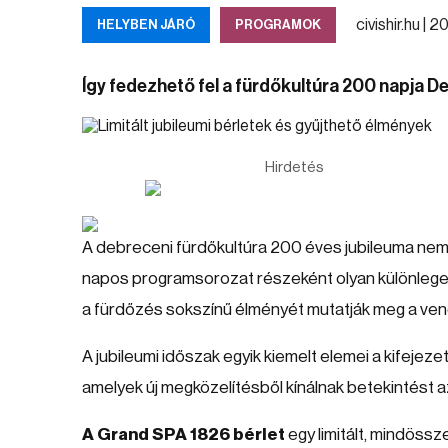
civishir.hu |
20
HELYBEN JÁRÓ
PROGRAMOK
Így fedezhető fel a fürdőkultúra 200 napja 
Hirdetés
A debreceni fürdőkultúra 200 éves jubileuma nem
napos programsorozat részeként olyan különlege
a fürdőzés sokszínű élményét mutatják meg a ve
A jubileumi időszak egyik kiemelt elemei a kifejeze
amelyek új megközelítésből kínálnak betekintést a
A Grand SPA 1826 bérlet
egy limitált, mindöss