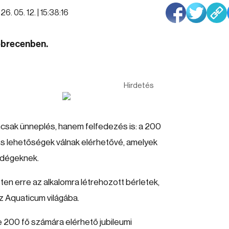
26. 05. 12. | 15:38:16
Debrecenben.
Hirdetés
csak ünneplés, hanem felfedezés is: a 200
s lehetőségek válnak elérhetővé, amelyek
ndégeknek.
tten erre az alkalomra létrehozott bérletek,
z Aquaticum világába.
ze 200 fő számára elérhető jubileumi