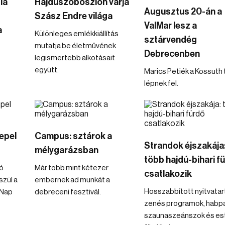
ia
Hajdúszoboszlón várja
Augusztus 20-án a
Szász Endre világa
ValMar lesz a
a
Különleges emlékkiállítás
sztárvendég
mutatja be életművének
Debrecenben
legismertebb alkotásait
együtt.
Marics Petiék a Kossuth 
lépnek fel.
epel
Campus: sztárok a
Strandok éjszakája
mélygarázsban
több hajdú-bihari f
tó
Már több mint kétezer
csatlakozik
zül a
embernek ad munkát a
Hosszabbított nyitvatar
 Nap
debreceni fesztivál.
zenés programok, habpar
szaunaszeánszok és est