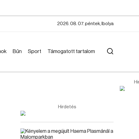
2026. 08. 07. péntek, Ibolya
mok
Bűn
Sport
Támogatott tartalom
Hi
Hirdetés