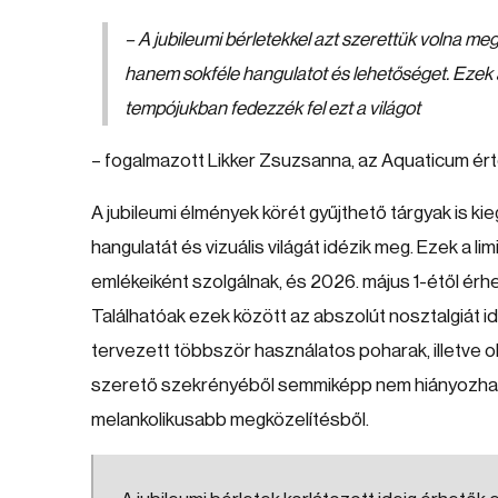
– A jubileumi bérletekkel azt szerettük volna me
hanem sokféle hangulatot és lehetőséget. Ezek a 
tempójukban fedezzék fel ezt a világot
– fogalmazott Likker Zsuzsanna, az Aquaticum ér
A jubileumi élmények körét gyűjthető tárgyak is kie
hangulatát és vizuális világát idézik meg. Ezek a li
emlékeiként szolgálnak, és 2026. május 1-étől érh
Találhatóak ezek között az abszolút nosztalgiát i
tervezett többször használatos poharak, illetve 
szerető szekrényéből semmiképp nem hiányozhat:
melankolikusabb megközelítésből.