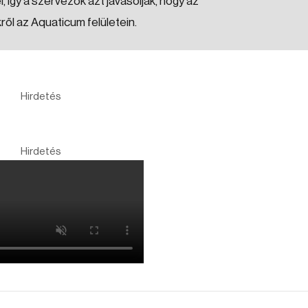
l, így a szervezők azt javasolják, hogy az
ől az Aquaticum felületein.
Hirdetés
Hirdetés