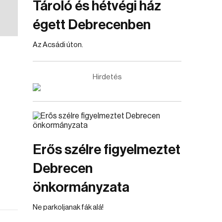
Tároló és hétvégi ház
égett Debrecenben
Az Acsádi úton.
Hirdetés
Erős szélre figyelmeztet
Debrecen
önkormányzata
Ne parkoljanak fák alá!