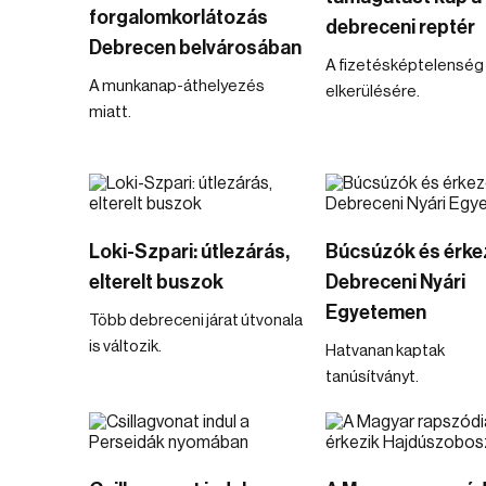
forgalomkorlátozás
debreceni reptér
Debrecen belvárosában
A fizetésképtelenség
A munkanap-áthelyezés
elkerülésére.
miatt.
Loki-Szpari: útlezárás,
Búcsúzók és érke
elterelt buszok
Debreceni Nyári
Egyetemen
Több debreceni járat útvonala
is változik.
Hatvanan kaptak
tanúsítványt.