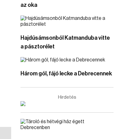
az oka
Hajdúsámsonból Katmanduba vitte
a pásztorélet
Három gól, fájó lecke a Debrecennek
Hirdetés