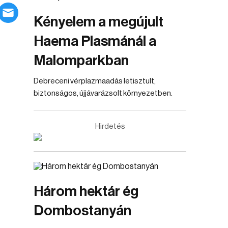
Kényelem a megújult
Haema Plasmánál a
Malomparkban
Debreceni vérplazmaadás letisztult,
biztonságos, újjávarázsolt környezetben.
Hirdetés
Három hektár ég
Dombostanyán