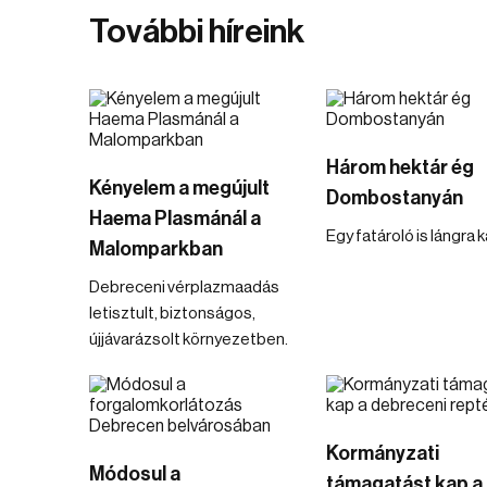
További híreink
Három hektár ég
Kényelem a megújult
Dombostanyán
Haema Plasmánál a
Egy fatároló is lángra 
Malomparkban
Debreceni vérplazmaadás
letisztult, biztonságos,
újjávarázsolt környezetben.
Kormányzati
Módosul a
támagatást kap a