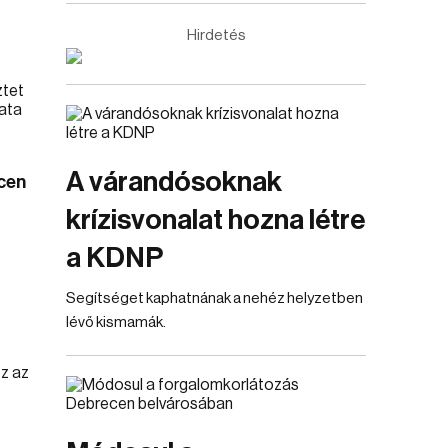
Hirdetés
A várandósoknak
cen
krízisvonalat hozna létre
a KDNP
Segítséget kaphatnának a nehéz helyzetben
lévő kismamák.