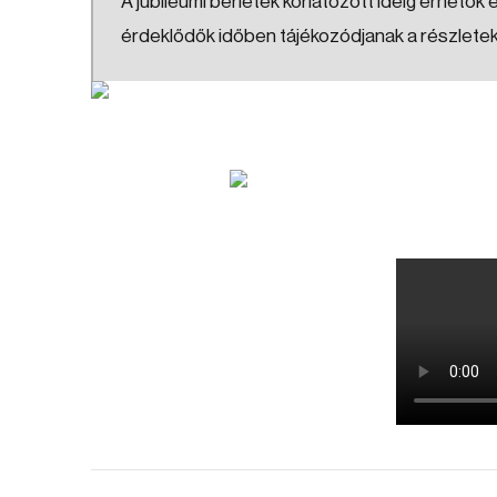
A jubileumi bérletek korlátozott ideig érhetők e
érdeklődők időben tájékozódjanak a részletekr