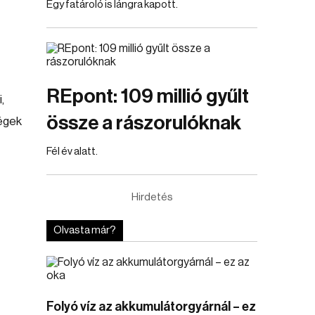
Egy fatároló is lángra kapott.
REpont: 109 millió gyűlt
,
össze a rászorulóknak
dégek
Fél év alatt.
Hirdetés
Olvasta már?
Folyó víz az akkumulátorgyárnál – ez