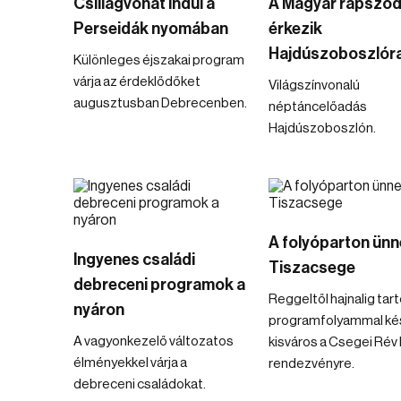
Csillagvonat indul a
A Magyar rapszód
Perseidák nyomában
érkezik
Hajdúszoboszlór
Különleges éjszakai program
várja az érdeklődőket
Világszínvonalú
augusztusban Debrecenben.
néptáncelőadás
Hajdúszoboszlón.
A folyóparton ünn
Ingyenes családi
Tiszacsege
debreceni programok a
Reggeltől hajnalig tar
nyáron
programfolyammal kés
A vagyonkezelő változatos
kisváros a Csegei Rév
élményekkel várja a
rendezvényre.
debreceni családokat.