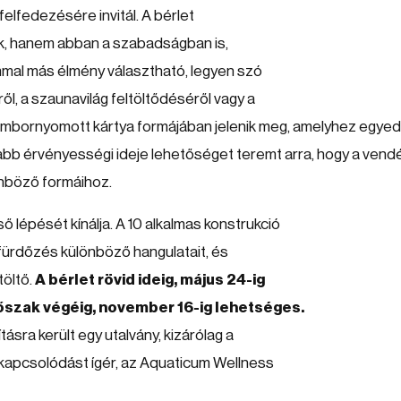
elfedezésére invitál. A bérlet
ik, hanem abban a szabadságban is,
mmal más élmény választható, legyen szó
ől, a szaunavilág feltöltődéséről vagy a
dombornyomott kártya formájában jelenik meg, amelyhez egyedi
szabb érvényességi ideje lehetőséget teremt arra, hogy a ven
önböző formáihoz.
 lépését kínálja. A 10 alkalmas konstrukció
 fürdőzés különböző hangulatait, és
töltő.
A bérlet rövid ideig, május 24-ig
dőszak végéig, november 16-ig lehetséges.
sra került egy utalvány, kizárólag a
ikapcsolódást ígér, az Aquaticum Wellness