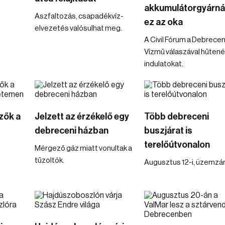
akkumulátorgyárnál
Aszfaltozás, csapadékvíz-
ez az oka
elvezetés valósulhat meg.
A Civil Fórum a Debrecen
Vízmű válaszával hűtené
indulatokat.
zők a
Jelzett az érzékelő egy
Több debreceni
debreceni házban
buszjárat is
terelőútvonalon
Mérgező gáz miatt vonultak a
tűzoltók.
Augusztus 12-i, üzemzár