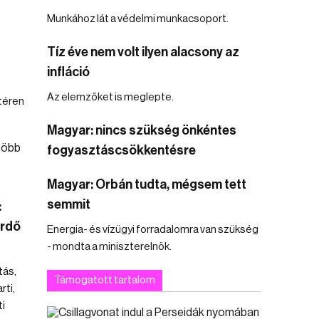
Munkához lát a védelmi munkacsoport.
Tíz éve nem volt ilyen alacsony az
infláció
Az elemzőket is meglepte.
téren
Magyar: nincs szükség önkéntes
fogyasztáscsökkentésre
Magyar: Orbán tudta, mégsem tett
semmit
:
ürdő
Energia- és vízügyi forradalomra van szükség
- mondta a miniszterelnök.
tás,
Támogatott tartalom
ti,
i