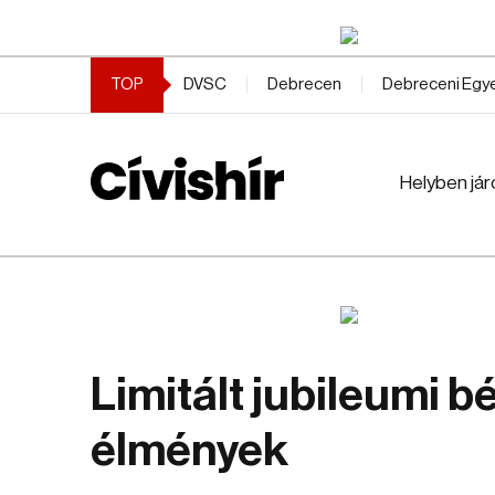
TOP
DVSC
Debrecen
Debreceni Eg
Helyben jár
Limitált jubileumi b
élmények