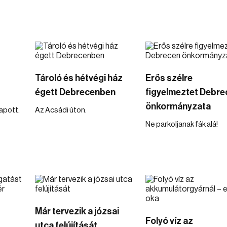
Tároló és hétvégi ház
Erős szélre
égett Debrecenben
figyelmeztet Debre
önkormányzata
kapott.
Az Acsádi úton.
Ne parkoljanak fák alá!
Már tervezik a józsai
Folyó víz az
utca felújítását