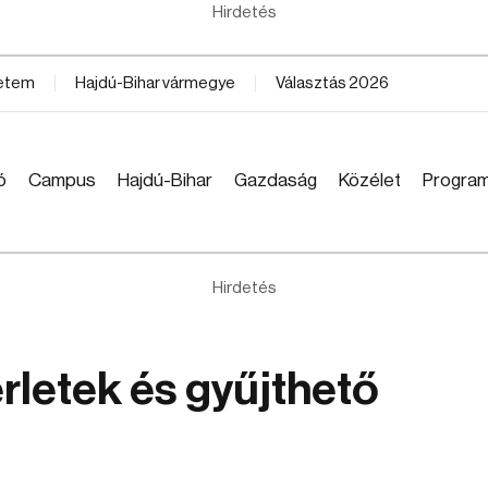
Hirdetés
yetem
Hajdú-Bihar vármegye
Választás 2026
ó
Campus
Hajdú-Bihar
Gazdaság
Közélet
Progra
Hirdetés
érletek és gyűjthető