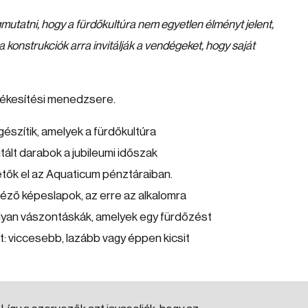
gmutatni, hogy a fürdőkultúra nem egyetlen élményt jelent,
konstrukciók arra invitálják a vendégeket, hogy saját
tékesítési menedzsere.
gészítik, amelyek a fürdőkultúra
mitált darabok a jubileumi időszak
etők el az Aquaticum pénztáraiban.
déző képeslapok, az erre az alkalomra
olyan vászontáskák, amelyek egy fürdőzést
 viccesebb, lazább vagy éppen kicsit