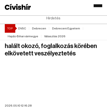
Hirdetés
TOP
DVSC
Debrecen
Debreceni Egyetem
Hajdú-Bihar vármegye
Választás 2026
halált okozó, foglalkozás körében
elkövetett veszélyeztetés
2026.05.10 12:16:28