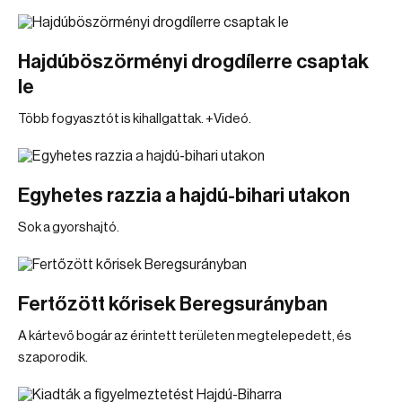
Hajdúböszörményi drogdílerre csaptak
le
Több fogyasztót is kihallgattak. +Videó.
Egyhetes razzia a hajdú-bihari utakon
Sok a gyorshajtó.
Fertőzött kőrisek Beregsurányban
A kártevő bogár az érintett területen megtelepedett, és
szaporodik.