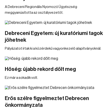
A Debreceni Regionális Nyomozó Ügyészség
meggyanúsította az osztályvezetőt.
Debreceni Egyetem: új kuratóriumi tagok
jöhetnek
Pályázatot írtak ki a közérdekű vagyonkezelő alapítványoknál.
Hőség: újabb rekord dőlt meg
Ez már a sokadik volt.
Erős szélre figyelmeztet Debrecen
önkormányzata