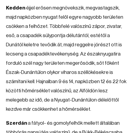
Kedden
éjjel erősen megnövekszik, megvastagszik,
majd napközben nyugat felől egyre nagyobb területen
csökken a felhőzet. Többfelé valószínű zápor, zivatar,
eső, a csapadék súlypontja délutántól, estétől a
Dunától keletre tevődik át, majd reggelre jórészt ott is
lecseng a csapadéktevékenység. Az északnyugatira
forduló szél nagy területen megerősödik, sőt főként
Észak-Dunántúlon olykor viharos széllökésekre is
számítani kell. Hajnalban 9 és 14, napközben 12 és 22 fok
közötti hőmérséklet valószínű, az Alföldön lesz
melegebb az idő, de a Nyugat-Dunántúlon délelőttől
kezdve már csökkenhet a hőmérséklet.
Szerdán
a fátyol- és gomolyfelhők mellett általában
többórás napsütés valószínű, de a Bükk-Békéscsaba