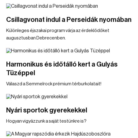
Csillagvonat indul a Perseidák nyomában
Különleges éjszakai program várja az érdeklődőket
augusztusban Debrecenben.
Harmonikus és időtálló kert a Gulyás
Tüzéppel
Válaszd a Semmelrock prémium térburkolatait!
Nyári sportok gyerekekkel
Hogyan vigyázzunk a saját testünkre is?