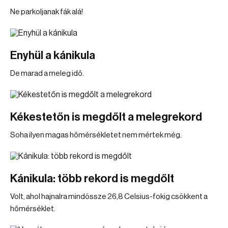
Ne parkoljanak fák alá!
Enyhül a kánikula
De marad a meleg idő.
Kékestetőn is megdőlt a melegrekord
Soha ilyen magas hőmérsékletet nem mértek még.
Kánikula: több rekord is megdőlt
Volt, ahol hajnalra mindössze 26,8 Celsius-fokig csökkent a
hőmérséklet.