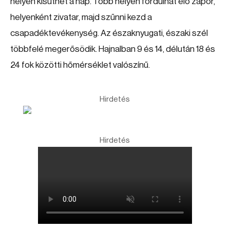
helyen kisüthet a nap. Több helyen fordulhat elő zápor,
helyenként zivatar, majd szűnni kezd a
csapadéktevékenység. Az északnyugati, északi szél
többfelé megerősödik. Hajnalban 9 és 14, délután 18 és
24 fok közötti hőmérséklet valószínű.
Hirdetés
Hirdetés