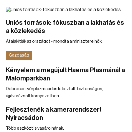
Uniós források: fókuszban a lakhatás és
a közlekedés
Átalakítják az országot - mondta a miniszterelnök.
Gazdaság
Kényelem a megújult Haema Plasmánál a
Malomparkban
Debreceni vérplazmaadás letisztult, biztonságos,
újjávarázsolt környezetben.
Fejlesztenék a kamerarendszert
Nyíracsádon
Több eszközt is vásárolnának.