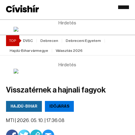
Hirdetés
TOP
DVSC
Debrecen
Debreceni Egyetem
Hajdú-Bihar vármegye
Választás 2026
Hirdetés
Visszatérnek a hajnali fagyok
HAJDÚ-BIHAR
IDŐJÁRÁS
MTI |
2026. 05. 10. | 17:36:08