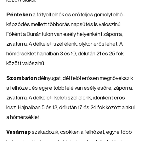
Pénteken
a fátyolfelhők és erőteljes gomolyfelhő-
képződés mellett többórás napsütés is valószínű.
Főként a Dunántúlon van esély helyenként záporra,
zivatarra. A délkeleti szél élénk, olykor erős lehet. A
hőmérséklet hajnalban 3 és 10, délután 21 és 25 fok
között valószínű.
Szombaton
délnyugat, dél felől erősen megnövekszik
a felhőzet, és egyre többfelé van esély esőre, záporra,
zivatarra. A délkeleti, keleti szél élénk, időnként erős
lesz. Hajnalban 5 és 12, délután 17 és 24 fok között alakul
a hőmérséklet.
Vasárnap
szakadozik, csökken a felhőzet, egyre több