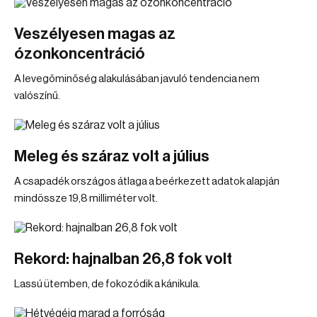
Veszélyesen magas az
ózonkoncentráció
A levegőminőség alakulásában javuló tendencia nem
valószínű.
Meleg és száraz volt a július
A csapadék országos átlaga a beérkezett adatok alapján
mindössze 19,8 milliméter volt.
Rekord: hajnalban 26,8 fok volt
Lassú ütemben, de fokozódik a kánikula.