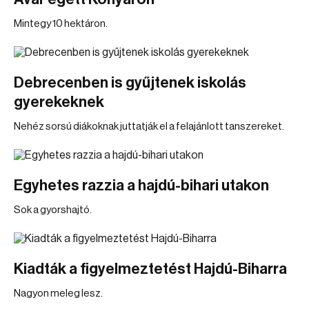
Mintegy 10 hektáron.
Debrecenben is gyűjtenek iskolás
gyerekeknek
Nehéz sorsú diákoknak juttatják el a felajánlott tanszereket.
Egyhetes razzia a hajdú-bihari utakon
Sok a gyorshajtó.
Kiadták a figyelmeztetést Hajdú-Biharra
Nagyon meleg lesz.