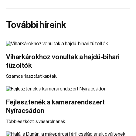
További híreink
Viharkárokhoz vonultak a hajdú-bihari
tűzoltók
Számos riasztást kaptak.
Fejlesztenék a kamerarendszert
Nyíracsádon
Több eszközt is vásárolnának.