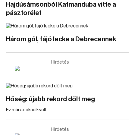
Hajdúsámsonból Katmanduba vitte a
pásztorélet
Három gól, fájó lecke a Debrecennek
Hirdetés
Hőség: újabb rekord dőlt meg
Ez már a sokadik volt.
Hirdetés