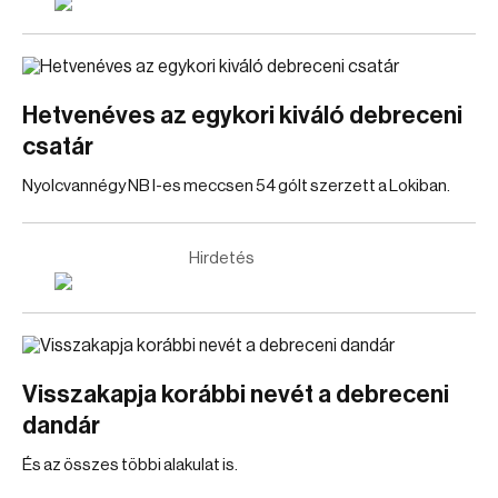
Hetvenéves az egykori kiváló debreceni
csatár
Nyolcvannégy NB I-es meccsen 54 gólt szerzett a Lokiban.
Hirdetés
Visszakapja korábbi nevét a debreceni
dandár
És az összes többi alakulat is.