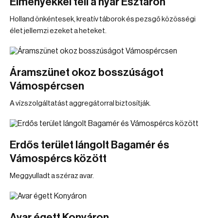
Élményekkel teli a nyár Esztáron
Holland önkéntesek, kreatív táborok és pezsgő közösségi
élet jellemzi ezeket a heteket.
Áramszünet okoz bosszúságot
Vámospércsen
A vízszolgáltatást aggregátorral biztosítják.
Erdős terület lángolt Bagamér és
Vámospércs között
Meggyulladt a széraz avar.
Avar égett Konyáron