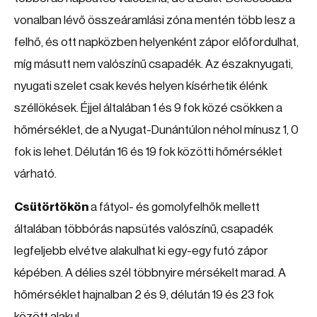
vonalban lévő összeáramlási zóna mentén több lesz a
felhő, és ott napközben helyenként zápor előfordulhat,
míg másutt nem valószínű csapadék. Az északnyugati,
nyugati szelet csak kevés helyen kísérhetik élénk
széllökések. Éjjel általában 1 és 9 fok közé csökken a
hőmérséklet, de a Nyugat-Dunántúlon néhol mínusz 1, 0
fok is lehet. Délután 16 és 19 fok közötti hőmérséklet
várható.
Csütörtökön
a fátyol- és gomolyfelhők mellett
általában többórás napsütés valószínű, csapadék
legfeljebb elvétve alakulhat ki egy-egy futó zápor
képében. A délies szél többnyire mérsékelt marad. A
hőmérséklet hajnalban 2 és 9, délután 19 és 23 fok
között alakul.