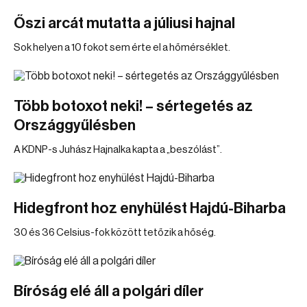
Őszi arcát mutatta a júliusi hajnal
Sok helyen a 10 fokot sem érte el a hőmérséklet.
Több botoxot neki! – sértegetés az
Országgyűlésben
A KDNP-s Juhász Hajnalka kapta a „beszólást”.
Hidegfront hoz enyhülést Hajdú-Biharba
30 és 36 Celsius-fok között tetőzik a hőség.
Bíróság elé áll a polgári díler