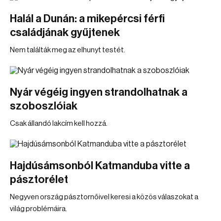
Halál a Dunán: a mikepércsi férfi
családjának gyűjtenek
Nem találták meg az elhunyt testét.
Nyár végéig ingyen strandolhatnak a
szoboszlóiak
Csak állandó lakcím kell hozzá.
Hajdúsámsonból Katmanduba vitte a
pásztorélet
Negyven ország pásztornőivel keresi a közös válaszokat a
világ problémáira.