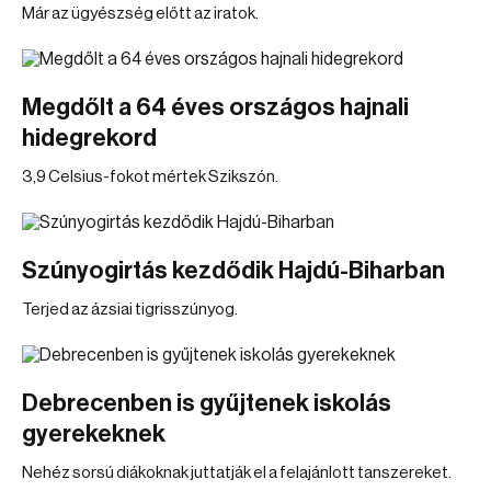
Már az ügyészség előtt az iratok.
Megdőlt a 64 éves országos hajnali
hidegrekord
3,9 Celsius-fokot mértek Szikszón.
Szúnyogirtás kezdődik Hajdú-Biharban
Terjed az ázsiai tigrisszúnyog.
Debrecenben is gyűjtenek iskolás
gyerekeknek
Nehéz sorsú diákoknak juttatják el a felajánlott tanszereket.