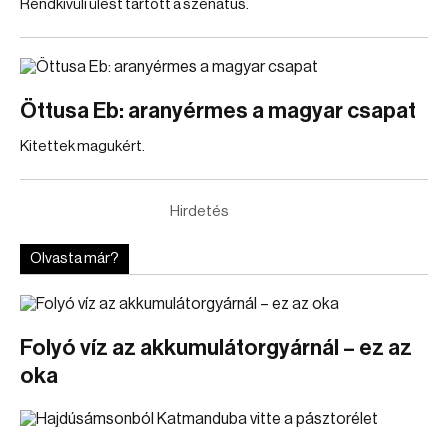
Rendkívüli ülést tartott a szenátus.
Öttusa Eb: aranyérmes a magyar csapat
Kitettek magukért.
Hirdetés
Olvasta már?
Folyó víz az akkumulátorgyárnál – ez az
oka