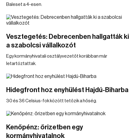
Baleset a 4-esen.
Vesztegetés: Debrecenben hallgatták ki
a szabolcsi vállalkozót
Egy kormányhivatali osztályvezetőt korábban már
letartóztattak.
Hidegfront hoz enyhülést Hajdú-Biharba
30 és 36 Celsius-fok között tetőzik a hőség.
Kenőpénz: őrizetben egy
kormányhivatalnok