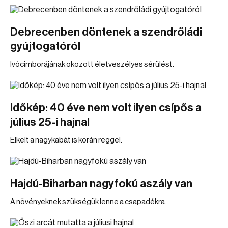
Debrecenben döntenek a szendrőládi
gyújtogatóról
Ivócimborájának okozott életveszélyes sérülést.
Időkép: 40 éve nem volt ilyen csípős a
július 25-i hajnal
Elkelt a nagykabát is korán reggel.
Hajdú-Biharban nagyfokú aszály van
A növényeknek szükségük lenne a csapadékra.