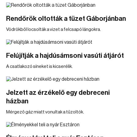
Rendőrök oltották a tüzet Gáborjánban
Vödrökből locsolták a vizet a felcsapó lángokra.
Felújítják a hajdúsámsoni vasúti átjárót
A csatlakozó síneket is kicserélik.
Jelzett az érzékelő egy debreceni
házban
Mérgező gáz miatt vonultak a tűzoltók.