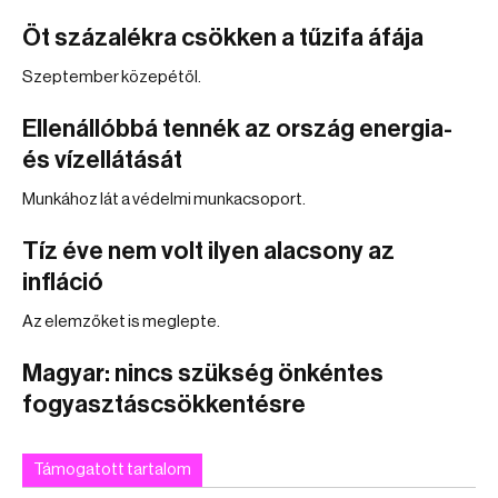
Öt százalékra csökken a tűzifa áfája
Szeptember közepétől.
Ellenállóbbá tennék az ország energia-
és vízellátását
Munkához lát a védelmi munkacsoport.
Tíz éve nem volt ilyen alacsony az
infláció
Az elemzőket is meglepte.
Magyar: nincs szükség önkéntes
fogyasztáscsökkentésre
Támogatott tartalom