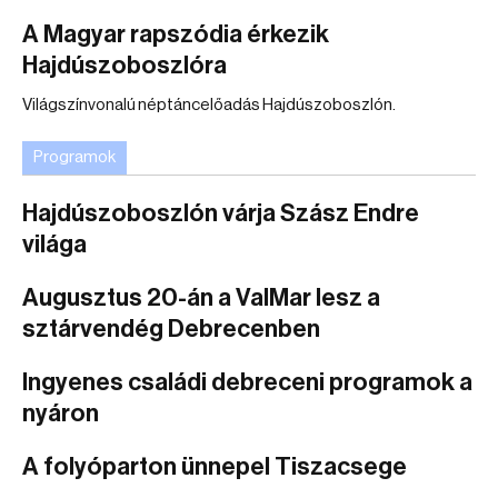
A Magyar rapszódia érkezik
Hajdúszoboszlóra
Világszínvonalú néptáncelőadás Hajdúszoboszlón.
Programok
Hajdúszoboszlón várja Szász Endre
világa
Augusztus 20-án a ValMar lesz a
sztárvendég Debrecenben
Ingyenes családi debreceni programok a
nyáron
A folyóparton ünnepel Tiszacsege