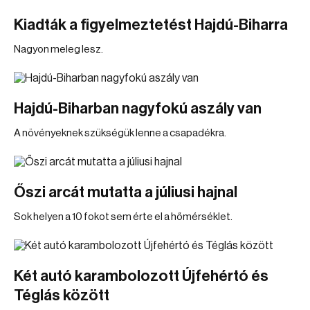
Kiadták a figyelmeztetést Hajdú-Biharra
Nagyon meleg lesz.
Hajdú-Biharban nagyfokú aszály van
A növényeknek szükségük lenne a csapadékra.
Őszi arcát mutatta a júliusi hajnal
Sok helyen a 10 fokot sem érte el a hőmérséklet.
Két autó karambolozott Újfehértó és
Téglás között