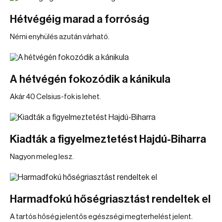
Hétvégéig marad a forróság
Némi enyhülés azután várható.
A hétvégén fokozódik a kánikula
Akár 40 Celsius-fok is lehet.
Kiadták a figyelmeztetést Hajdú-Biharra
Nagyon meleg lesz.
Harmadfokú hőségriasztást rendeltek el
A tartós hőség jelentős egészségi megterhelést jelent.