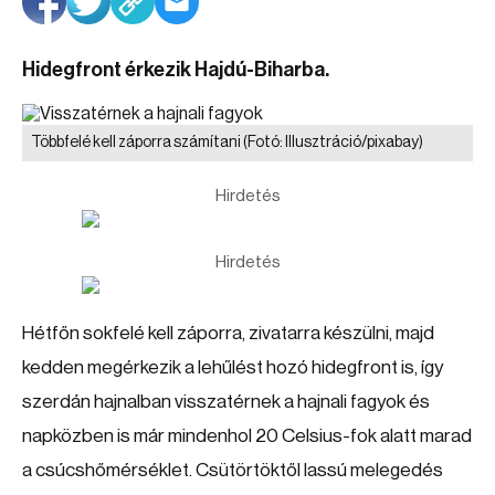
Hidegfront érkezik Hajdú-Biharba.
Többfelé kell záporra számítani
(Fotó: Illusztráció/pixabay)
Hirdetés
Hirdetés
Hétfőn sokfelé kell záporra, zivatarra készülni, majd
kedden megérkezik a lehűlést hozó hidegfront is, így
szerdán hajnalban visszatérnek a hajnali fagyok és
napközben is már mindenhol 20 Celsius-fok alatt marad
a csúcshőmérséklet. Csütörtöktől lassú melegedés