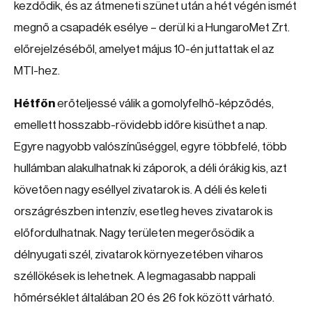
kezdődik, és az átmeneti szünet után a hét végén ismét
megnő a csapadék esélye – derül ki a HungaroMet Zrt.
előrejelzéséből, amelyet május 10-én juttattak el az
MTI-hez.
Hétfőn
erőteljessé válik a gomolyfelhő-képződés,
emellett hosszabb-rövidebb időre kisüthet a nap.
Egyre nagyobb valószínűséggel, egyre többfelé, több
hullámban alakulhatnak ki záporok, a déli órákig kis, azt
követően nagy eséllyel zivatarok is. A déli és keleti
országrészben intenzív, esetleg heves zivatarok is
előfordulhatnak. Nagy területen megerősödik a
délnyugati szél, zivatarok környezetében viharos
széllökések is lehetnek. A legmagasabb nappali
hőmérséklet általában 20 és 26 fok között várható.