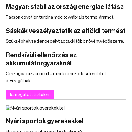
Magyar: stabil az ország energiaellátása
Pakson egyetlen turbina még tovvábra is termel áramot.
Sáskák veszélyeztetik az alföldi termést
Szükséghelyzeti engedélyt adtak ki több növényvédőszerre.
Rendkívüli ellenőrzés az
akkumulátorgyáraknál
Országos razzia indult – minden működési területet
átvizsgálnak.
Támogatott tartalom
Nyári sportok gyerekekkel
Hogyan vigyázzunk a saját testünkre is?