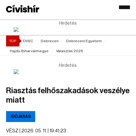
Hirdetés
TOP
DVSC
Debrecen
Debreceni Egyetem
Hajdú-Bihar vármegye
Választás 2026
Hirdetés
Riasztás felhőszakadások veszélye
miatt
IDŐJÁRÁS
VÉSZ |
2026. 05. 11. | 19:41:23