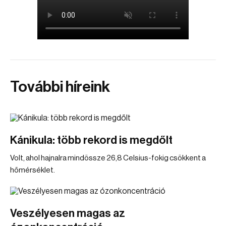
További híreink
Kánikula: több rekord is megdőlt
Volt, ahol hajnalra mindössze 26,8 Celsius-fokig csökkent a
hőmérséklet.
Veszélyesen magas az