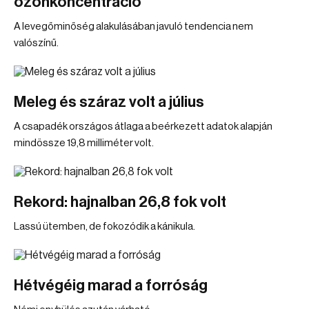
ózonkoncentráció
A levegőminőség alakulásában javuló tendencia nem
valószínű.
Meleg és száraz volt a július
A csapadék országos átlaga a beérkezett adatok alapján
mindössze 19,8 milliméter volt.
Rekord: hajnalban 26,8 fok volt
Lassú ütemben, de fokozódik a kánikula.
Hétvégéig marad a forróság