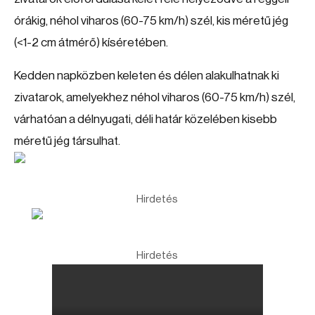
órákig, néhol viharos (60-75 km/h) szél, kis méretű jég
(<1-2 cm átmérő) kíséretében.
Kedden napközben keleten és délen alakulhatnak ki
zivatarok, amelyekhez néhol viharos (60-75 km/h) szél,
várhatóan a délnyugati, déli határ közelében kisebb
méretű jég társulhat.
Hirdetés
Hirdetés