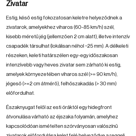
Zivatar
Estig, késő estig fokozatosan keletre helyeződnek a
zivatarok, amelyekhez viharos (60-85 km/h) szél,
kisebb méretű jég (jellemzően 2 cm alatt), illetve intenzív
csapadék társulhat (lokálisan néhol ~25 mm). A délkeleti
részeken, keleti határszélen egy-egy időszakosan
intenzívebb vagy heves zivatar sem zárható ki estig,
amelyek környezetében viharos szél (>= 90 km/h),
jégeső (>=2 cm átmérő), felhőszakadás (> 30 mm)
előfordulhat.
Északnyugat felől az esti óráktól egy hidegfront
átvonulása várható az éjszaka folyamán, amelyhez
kapcsolódóan ismételten szórványosan valószínű
zivatarok előfordulása kelet felé helyeződve a reggeli