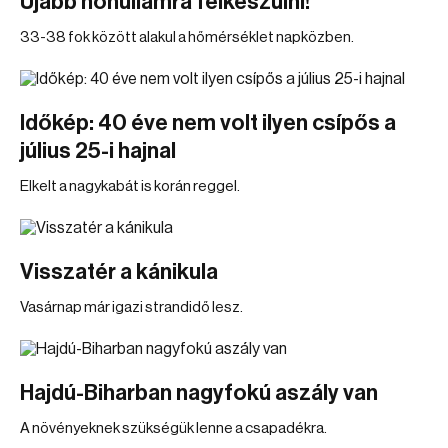
Újabb hőhullámra felkészülni!
33-38 fok között alakul a hőmérséklet napközben.
Időkép: 40 éve nem volt ilyen csípős a
július 25-i hajnal
Elkelt a nagykabát is korán reggel.
Visszatér a kánikula
Vasárnap már igazi strandidő lesz.
Hajdú-Biharban nagyfokú aszály van
A növényeknek szükségük lenne a csapadékra.