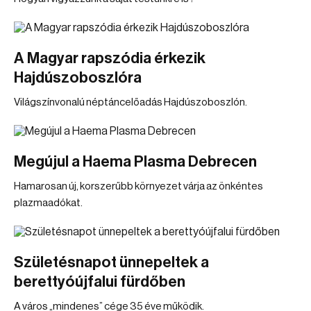
A Magyar rapszódia érkezik
Hajdúszoboszlóra
Világszínvonalú néptáncelőadás Hajdúszoboszlón.
Megújul a Haema Plasma Debrecen
Hamarosan új, korszerűbb környezet várja az önkéntes
plazmaadókat.
Születésnapot ünnepeltek a
berettyóújfalui fürdőben
A város „mindenes” cége 35 éve működik.