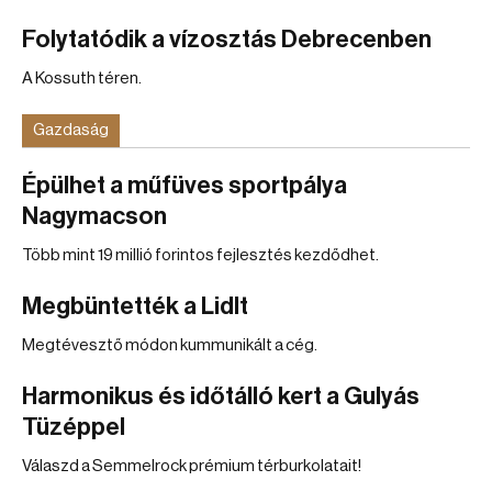
Folytatódik a vízosztás Debrecenben
A Kossuth téren.
Gazdaság
Épülhet a műfüves sportpálya
Nagymacson
Több mint 19 millió forintos fejlesztés kezdődhet.
Megbüntették a Lidlt
Megtévesztő módon kummunikált a cég.
Harmonikus és időtálló kert a Gulyás
Tüzéppel
Válaszd a Semmelrock prémium térburkolatait!