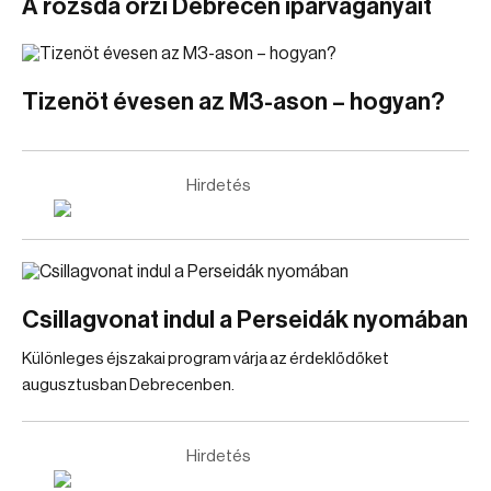
A rozsda őrzi Debrecen iparvágányait
Tizenöt évesen az M3-ason – hogyan?
Hirdetés
Csillagvonat indul a Perseidák nyomában
Különleges éjszakai program várja az érdeklődőket
augusztusban Debrecenben.
Hirdetés