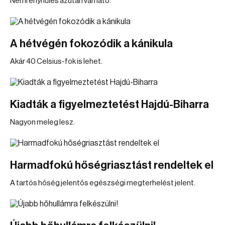
Némi enyhülés azután várható.
A hétvégén fokozódik a kánikula
Akár 40 Celsius-fok is lehet.
Kiadták a figyelmeztetést Hajdú-Biharra
Nagyon meleg lesz.
Harmadfokú hőségriasztást rendeltek el
A tartós hőség jelentős egészségi megterhelést jelent.