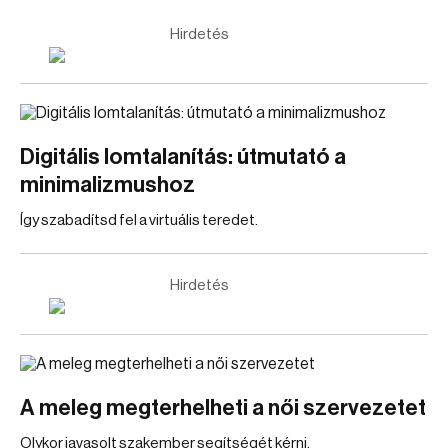
Hirdetés
Digitális lomtalanítás: útmutató a
minimalizmushoz
Így szabadítsd fel a virtuális teredet.
Hirdetés
A meleg megterhelheti a női szervezetet
Olykor javasolt szakember segítségét kérni.