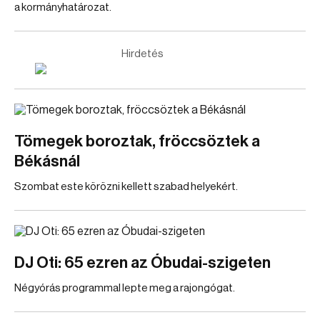
a kormányhatározat.
Hirdetés
Tömegek boroztak, fröccsöztek a
Békásnál
Szombat este körözni kellett szabad helyekért.
DJ Oti: 65 ezren az Óbudai-szigeten
Négyórás programmal lepte meg a rajongógat.