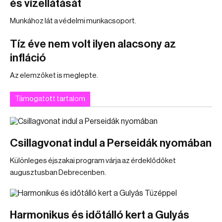
és vízellátását
Munkához lát a védelmi munkacsoport.
Tíz éve nem volt ilyen alacsony az
infláció
Az elemzőket is meglepte.
Támogatott tartalom
Csillagvonat indul a Perseidák nyomában
Különleges éjszakai program várja az érdeklődőket
augusztusban Debrecenben.
Harmonikus és időtálló kert a Gulyás