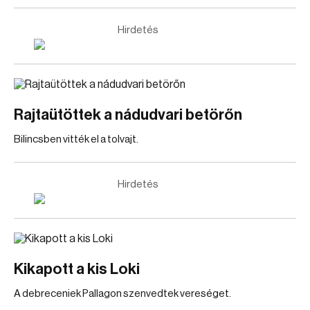
Hirdetés
Rajtaütöttek a nádudvari betörőn
Bilincsben vitték el a tolvajt.
Hirdetés
Kikapott a kis Loki
A debreceniek Pallagon szenvedtek vereséget.