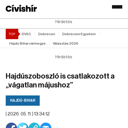
Hirdetés
TOP
DVSC
Debrecen
Debreceni Egyetem
Hajdú-Bihar vármegye
Választás 2026
Hirdetés
Hajdúszoboszló is csatlakozott a
„vágatlan májushoz”
HAJDÚ-BIHAR
|
2026. 05. 11. | 13:34:12