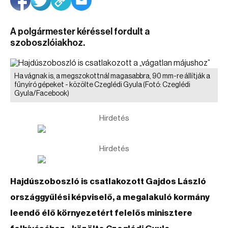
A polgármester kéréssel fordult a
szoboszlóiakhoz.
Ha vágnak is, a megszokottnál magasabbra, 90 mm-re állítják a
fűnyíró gépeket - közölte Czeglédi Gyula
(Fotó: Czeglédi
Gyula/Facebook)
Hirdetés
Hirdetés
Hajdúszoboszló is csatlakozott Gajdos László
országgyűlési képviselő, a megalakuló kormány
leendő élő környezetért felelős minisztere