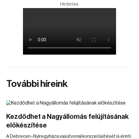
Hirdetés
További híreink
Kezdődhet a Nagyállomás felújításának
előkészítése
A Debrecen–Nyíregyháza vasútvonal korszerűsítését is érinti