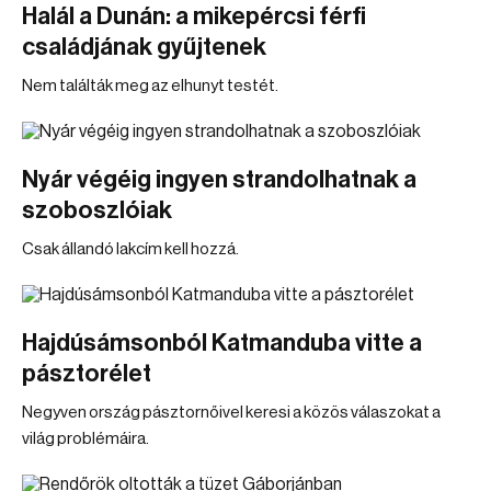
Halál a Dunán: a mikepércsi férfi
családjának gyűjtenek
Nem találták meg az elhunyt testét.
Nyár végéig ingyen strandolhatnak a
szoboszlóiak
Csak állandó lakcím kell hozzá.
Hajdúsámsonból Katmanduba vitte a
pásztorélet
Negyven ország pásztornőivel keresi a közös válaszokat a
világ problémáira.