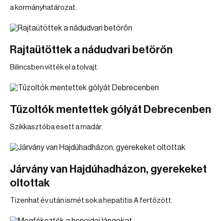
a kormányhatározat.
Rajtaütöttek a nádudvari betörőn
Bilincsben vitték el a tolvajt.
Tűzoltók mentettek gólyát Debrecenben
Szikkasztóba esett a madár.
Járvány van Hajdúhadházon, gyerekeket
oltottak
Tizenhat év után ismét sok a hepatitis A fertőzött.