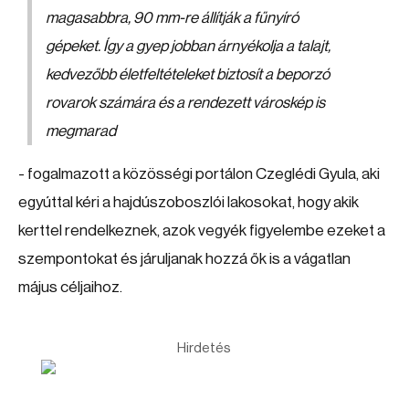
magasabbra, 90 mm-re állítják a fűnyíró
gépeket. Így a gyep jobban árnyékolja a talajt,
kedvezőbb életfeltételeket biztosít a beporzó
rovarok számára és a rendezett városkép is
megmarad
- fogalmazott a közösségi portálon Czeglédi Gyula, aki
egyúttal kéri a hajdúszoboszlói lakosokat, hogy akik
kerttel rendelkeznek, azok vegyék figyelembe ezeket a
szempontokat és járuljanak hozzá ők is a vágatlan
május céljaihoz.
Hirdetés