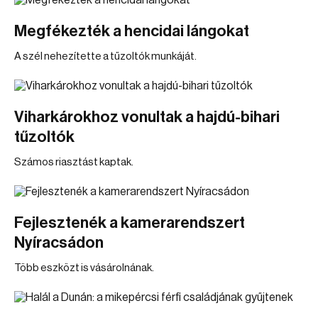
Megfékezték a hencidai lángokat
A szél nehezítette a tűzoltók munkáját.
Viharkárokhoz vonultak a hajdú-bihari
tűzoltók
Számos riasztást kaptak.
Fejlesztenék a kamerarendszert
Nyíracsádon
Több eszközt is vásárolnának.