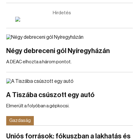
Hirdetés
Négy debreceni gól Nyíregyházán
A DEAC elhozta a három pontot.
A Tiszába csúszott egy autó
Elmerült a folyóban a gépkocsi.
Gazdaság
Uniós források: fókuszban a lakhatás és