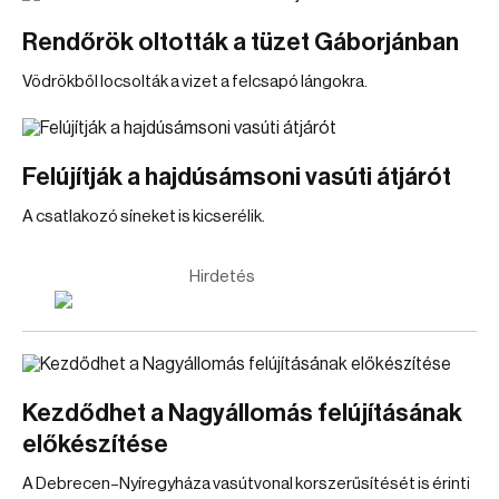
Rendőrök oltották a tüzet Gáborjánban
Vödrökből locsolták a vizet a felcsapó lángokra.
Felújítják a hajdúsámsoni vasúti átjárót
A csatlakozó síneket is kicserélik.
Hirdetés
Kezdődhet a Nagyállomás felújításának
előkészítése
A Debrecen–Nyíregyháza vasútvonal korszerűsítését is érinti