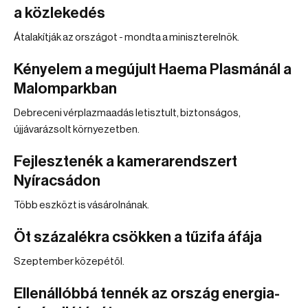
a közlekedés
Átalakítják az országot - mondta a miniszterelnök.
Kényelem a megújult Haema Plasmánál a
Malomparkban
Debreceni vérplazmaadás letisztult, biztonságos,
újjávarázsolt környezetben.
Fejlesztenék a kamerarendszert
Nyíracsádon
Több eszközt is vásárolnának.
Öt százalékra csökken a tűzifa áfája
Szeptember közepétől.
Ellenállóbbá tennék az ország energia-