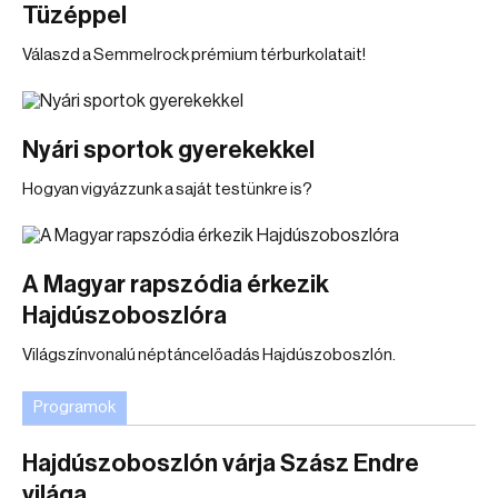
Tüzéppel
Válaszd a Semmelrock prémium térburkolatait!
Nyári sportok gyerekekkel
Hogyan vigyázzunk a saját testünkre is?
A Magyar rapszódia érkezik
Hajdúszoboszlóra
Világszínvonalú néptáncelőadás Hajdúszoboszlón.
Programok
Hajdúszoboszlón várja Szász Endre
világa