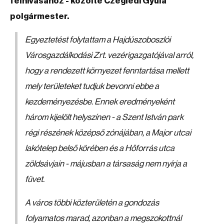
felhívásához - közölte Czeglédi Gyula
polgármester.
Egyeztetést folytattam a Hajdúszoboszlói
Városgazdálkodási Zrt. vezérigazgatójával arról,
hogy a rendezett környezet fenntartása mellett
mely területeket tudjuk bevonni ebbe a
kezdeményezésbe. Ennek eredményeként
három kijelölt helyszínen - a Szent István park
régi részének középső zónájában, a Major utcai
lakótelep belső körében és a Hőforrás utca
zöldsávjain - májusban a társaság nem nyírja a
füvet.
A város többi közterületén a gondozás
folyamatos marad, azonban a megszokottnál