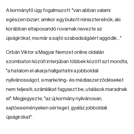
A kormányfő úgy fogalmazott: "van abban valami
egészen bizarr, amikor egy bukott miniszterelnök, aki
korábban eltaposandó rovarnak nevezte az
újságírókat, ma már a sajtó szabadságáért aggódik…"
Orbán Viktor a Magyar Nemzet online oldalán
szombaton közölt interjúban többek között azt mondta,
"a hatalom el akarja hallgattatni a jobboldali
nyilvánosságot, a marketing- és médiaszerződéseket
nem teljesíti, számlákat fagyaszt be, utalások maradnak
el". Megjegyezte, "az új kormány nyilvánosan,
sajtóeseményeken sérteget, gyaláz jobboldali
újságírókat".