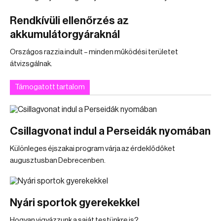
Rendkívüli ellenőrzés az
akkumulátorgyáraknál
Országos razzia indult – minden működési területet
átvizsgálnak.
Támogatott tartalom
Csillagvonat indul a Perseidák nyomában
Különleges éjszakai program várja az érdeklődőket
augusztusban Debrecenben.
Nyári sportok gyerekekkel
Hogyan vigyázzunk a saját testünkre is?