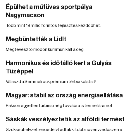
Épülhet a műfüves sportpálya
Nagymacson
Több mint 19 millió forintos fejlesztés kezdődhet.
Megbüntették a Lidlt
Megtévesztő módon kummunikált a cég.
Harmonikus és időtálló kert a Gulyás
Tüzéppel
Válaszd a Semmelrock prémium térburkolatait!
Magyar: stabil az ország energiaellátása
Pakson egyetlen turbina még tovvábra is termel áramot.
Sáskák veszélyeztetik az alföldi termést
Szükséghelyzeti engedélyt adtak ki több növényvédőszerre.