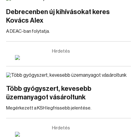
Debrecenben új kihívásokat keres
Kovács Alex
A DEAC-ban folytatja.
Hirdetés
Több gyógyszert, kevesebb
üzemanyagot vásároltunk
Megérkezett a KSH legfrissebb jelentése.
Hirdetés