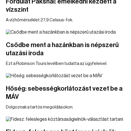
Fordulat Paksnál: emelkedni kezdett a
vízszint
A vízhőmérséklet 27,9 Celsius-fok.
Csődbe ment a hazánkban is népszerű
utazási iroda
Ezt a Robinson Tours levélben tudatta az ügyfeleivel.
Hőség: sebességkorlátozást vezet be a
MÁV
Dolgoznak a tartós megoldásokon.