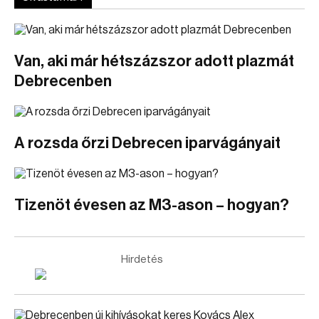
Van, aki már hétszázszor adott plazmát
Debrecenben
A rozsda őrzi Debrecen iparvágányait
Tizenöt évesen az M3-ason – hogyan?
Hirdetés