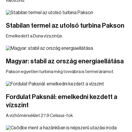
valószínű.
Stabilan termel az utolsó turbina Pakson
Emelkedett a Duna vízszintje.
Magyar: stabil az ország energiaellátása
Pakson egyetlen turbina még tovvábra is termel áramot.
Fordulat Paksnál: emelkedni kezdett a
vízszint
A vízhőmérséklet 27,9 Celsius-fok.