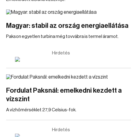
Magyar: stabil az ország energiaellátása
Pakson egyetlen turbina még tovvábra is termel áramot.
Hirdetés
Fordulat Paksnál: emelkedni kezdett a
vízszint
A vízhőmérséklet 27,9 Celsius-fok.
Hirdetés