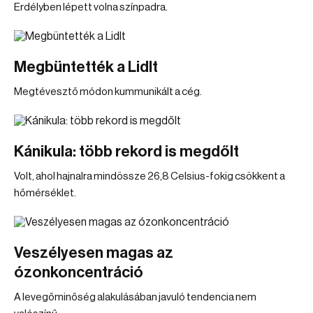
Erdélyben lépett volna színpadra.
Megbüntették a Lidlt
Megtévesztő módon kummunikált a cég.
Kánikula: több rekord is megdőlt
Volt, ahol hajnalra mindössze 26,8 Celsius-fokig csökkent a
hőmérséklet.
Veszélyesen magas az
ózonkoncentráció
A levegőminőség alakulásában javuló tendencia nem