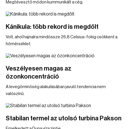
Megtévesztő módon kummunikált a cég.
Kánikula: több rekord is megdőlt
Volt, ahol hajnalra mindössze 26,8 Celsius-fokig csökkent a
hőmérséklet.
Veszélyesen magas az
ózonkoncentráció
A levegőminőség alakulásában javuló tendencia nem
valószínű.
Stabilan termel az utolsó turbina Pakson
Emelkedett a Duna vízszintje.