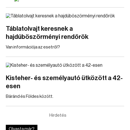
Táblatolvajt keresnek a
hajdúböszörményi rendőrök
Van információja az esetről?
Kisteher- és személyautó ütközött a 42-
esen
Báránd és Földes között.
Hirdetés
Olvasta már?