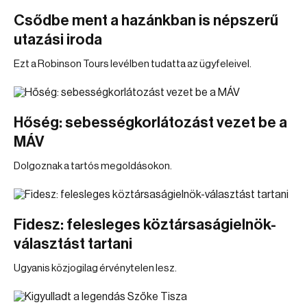
Csődbe ment a hazánkban is népszerű
utazási iroda
Ezt a Robinson Tours levélben tudatta az ügyfeleivel.
Hőség: sebességkorlátozást vezet be a
MÁV
Dolgoznak a tartós megoldásokon.
Fidesz: felesleges köztársaságielnök-
választást tartani
Ugyanis közjogilag érvénytelen lesz.