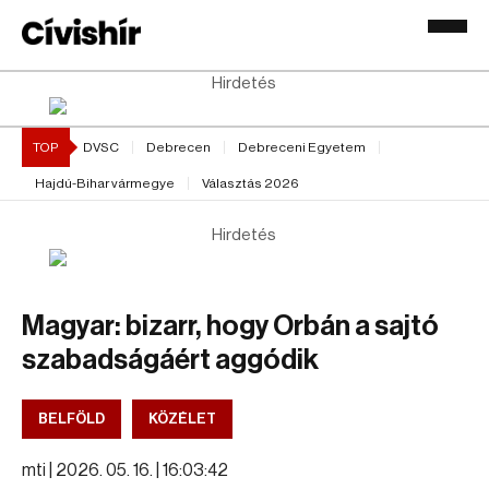
Hirdetés
TOP
DVSC
Debrecen
Debreceni Egyetem
Hajdú-Bihar vármegye
Választás 2026
Hirdetés
Magyar: bizarr, hogy Orbán a sajtó
szabadságáért aggódik
BELFÖLD
KÖZÉLET
mti |
2026. 05. 16. | 16:03:42