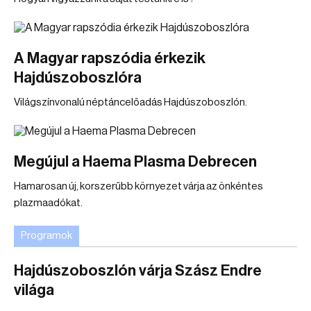
A Magyar rapszódia érkezik
Hajdúszoboszlóra
Világszínvonalú néptáncelőadás Hajdúszoboszlón.
Megújul a Haema Plasma Debrecen
Hamarosan új, korszerűbb környezet várja az önkéntes
plazmaadókat.
Programok
Hajdúszoboszlón várja Szász Endre
világa