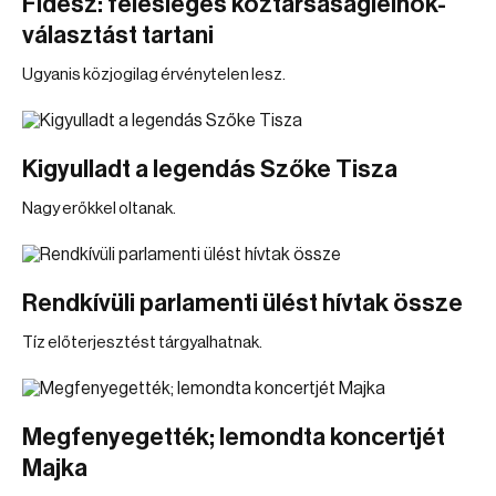
Fidesz: felesleges köztársaságielnök-
választást tartani
Ugyanis közjogilag érvénytelen lesz.
Kigyulladt a legendás Szőke Tisza
Nagy erőkkel oltanak.
Rendkívüli parlamenti ülést hívtak össze
Tíz előterjesztést tárgyalhatnak.
Megfenyegették; lemondta koncertjét
Majka