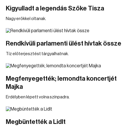
Kigyulladt a legendás Szőke Tisza
Nagy erőkkel oltanak.
Rendkívüli parlamenti ülést hívtak össze
Tíz előterjesztést tárgyalhatnak.
Megfenyegették; lemondta koncertjét
Majka
Erdélyben lépett volna színpadra.
Megbüntették a Lidlt