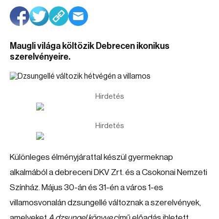
Maugli világa költözik Debrecen ikonikus
szerelvényeire.
Hirdetés
Hirdetés
Különleges élményjárattal készül gyermeknap
alkalmából a debreceni DKV Zrt. és a Csokonai Nemzeti
Színház. Május 30-án és 31-én a város 1-es
villamosvonalán dzsungellé változnak a szerelvények,
amelyeket
A dzsungel könyve
című előadás ihletett.