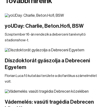
További híreink
yoUDay: Charlie, Beton.Hofi, BSW
Szeptember 16-án rendezik a deberceni tanévnyitó
stadionshow-t.
Díszdoktorát gyászolja a Debreceni
Egyetem
Florian Luca fő kutatási területe a diofantikus számelmélet
volt.
Vádemelés: vasúti tragédia Debrecen