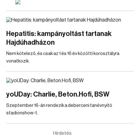
Hepatitis: kampányoltást tartanak
Hajdúhadházon
Nem kötelező, és csak az 1 és 16 év közötti korosztályra
vonatkozik.
yoUDay: Charlie, Beton.Hofi, BSW
Szeptember 16-án rendezik a deberceni tanévnyitó
stadionshow-t.
Hirdetés