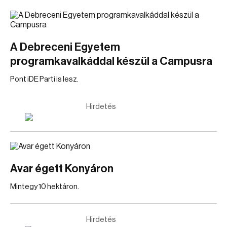
A Debreceni Egyetem
programkavalkáddal készül a Campusra
Pont iDE Parti is lesz.
Hirdetés
Avar égett Konyáron
Mintegy 10 hektáron.
Hirdetés