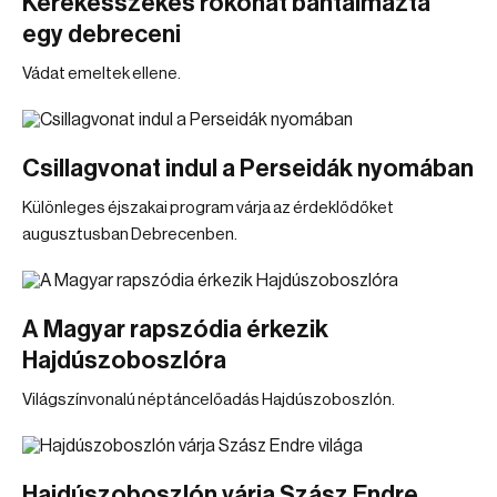
Kerekesszékes rokonát bántalmazta
egy debreceni
Vádat emeltek ellene.
Csillagvonat indul a Perseidák nyomában
Különleges éjszakai program várja az érdeklődőket
augusztusban Debrecenben.
A Magyar rapszódia érkezik
Hajdúszoboszlóra
Világszínvonalú néptáncelőadás Hajdúszoboszlón.
Hajdúszoboszlón várja Szász Endre