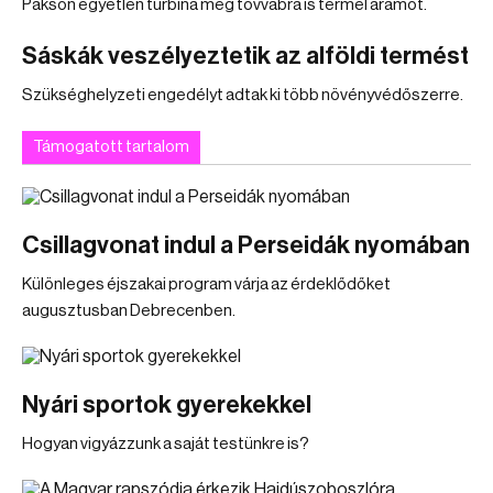
Pakson egyetlen turbina még tovvábra is termel áramot.
Sáskák veszélyeztetik az alföldi termést
Szükséghelyzeti engedélyt adtak ki több növényvédőszerre.
Támogatott tartalom
Csillagvonat indul a Perseidák nyomában
Különleges éjszakai program várja az érdeklődőket
augusztusban Debrecenben.
Nyári sportok gyerekekkel
Hogyan vigyázzunk a saját testünkre is?