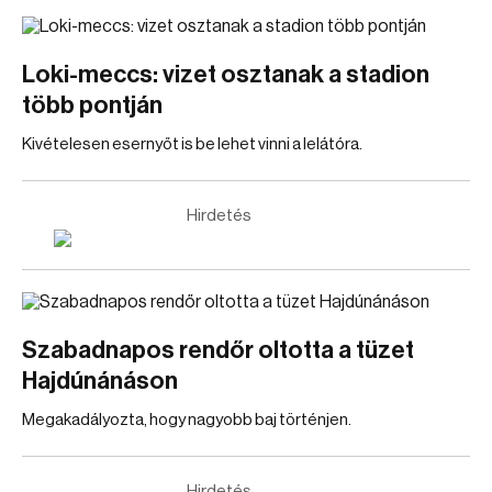
Loki-meccs: vizet osztanak a stadion
több pontján
Kivételesen esernyőt is be lehet vinni a lelátóra.
Hirdetés
Szabadnapos rendőr oltotta a tüzet
Hajdúnánáson
Megakadályozta, hogy nagyobb baj történjen.
Hirdetés