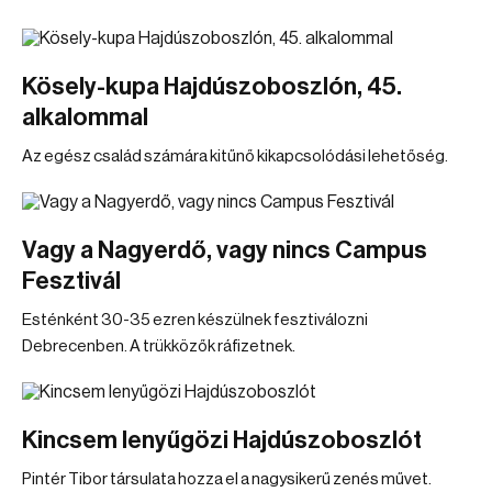
Kösely-kupa Hajdúszoboszlón, 45.
alkalommal
Az egész család számára kitűnő kikapcsolódási lehetőség.
Vagy a Nagyerdő, vagy nincs Campus
Fesztivál
Esténként 30-35 ezren készülnek fesztiválozni
Debrecenben. A trükközők ráfizetnek.
Kincsem lenyűgözi Hajdúszoboszlót
Pintér Tibor társulata hozza el a nagysikerű zenés művet.