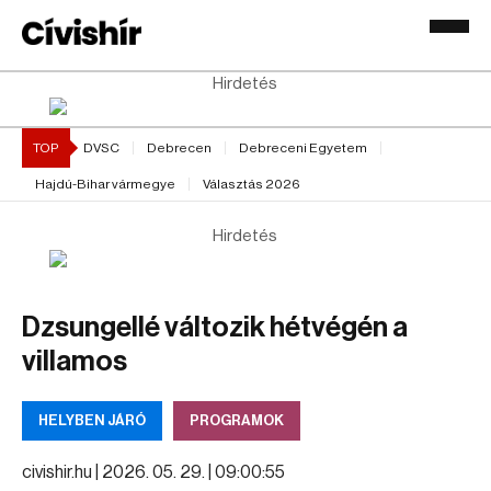
Hirdetés
TOP
DVSC
Debrecen
Debreceni Egyetem
Hajdú-Bihar vármegye
Választás 2026
Hirdetés
Dzsungellé változik hétvégén a
villamos
HELYBEN JÁRÓ
PROGRAMOK
civishir.hu |
2026. 05. 29. | 09:00:55