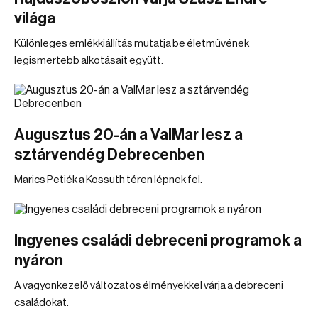
világa
Különleges emlékkiállítás mutatja be életművének
legismertebb alkotásait együtt.
Augusztus 20-án a ValMar lesz a
sztárvendég Debrecenben
Marics Petiék a Kossuth téren lépnek fel.
Ingyenes családi debreceni programok a
nyáron
A vagyonkezelő változatos élményekkel várja a debreceni
családokat.