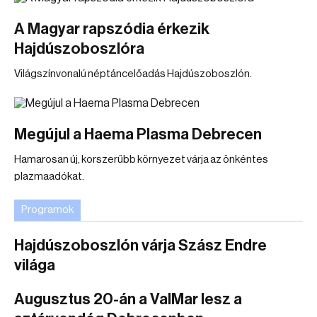
A Magyar rapszódia érkezik
Hajdúszoboszlóra
Világszínvonalú néptáncelőadás Hajdúszoboszlón.
Megújul a Haema Plasma Debrecen
Hamarosan új, korszerűbb környezet várja az önkéntes
plazmaadókat.
Programok
Hajdúszoboszlón várja Szász Endre
világa
Augusztus 20-án a ValMar lesz a