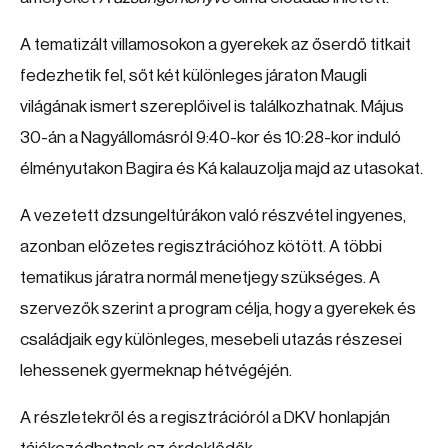
A tematizált villamosokon a gyerekek az őserdő titkait
fedezhetik fel, sőt két különleges járaton Maugli
világának ismert szereplőivel is találkozhatnak. Május
30-án a Nagyállomásról 9:40-kor és 10:28-kor induló
élményutakon Bagira és Ká kalauzolja majd az utasokat.
A vezetett dzsungeltúrákon való részvétel ingyenes,
azonban előzetes regisztrációhoz kötött. A többi
tematikus járatra normál menetjegy szükséges. A
szervezők szerint a program célja, hogy a gyerekek és
családjaik egy különleges, mesebeli utazás részesei
lehessenek gyermeknap hétvégéjén.
A részletekről és a regisztrációról a DKV honlapján