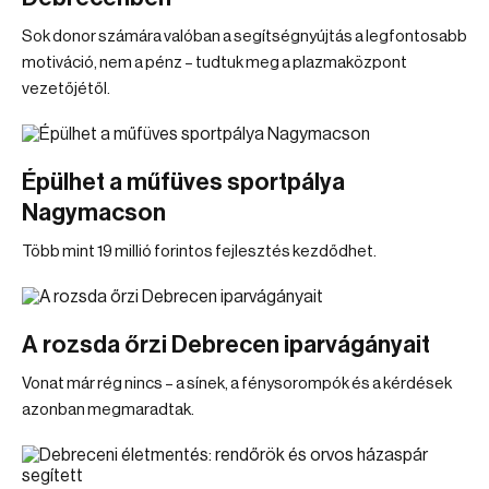
Sok donor számára valóban a segítségnyújtás a legfontosabb
motiváció, nem a pénz – tudtuk meg a plazmaközpont
vezetőjétől.
Épülhet a műfüves sportpálya
Nagymacson
Több mint 19 millió forintos fejlesztés kezdődhet.
A rozsda őrzi Debrecen iparvágányait
Vonat már rég nincs – a sínek, a fénysorompók és a kérdések
azonban megmaradtak.