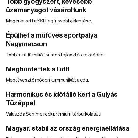
Több gyógyszert, kevesebb
üzemanyagot vásároltunk
Megérkezett a KSH legfrissebb jelentése.
Épülhet a műfüves sportpálya
Nagymacson
Több mint 19 millió forintos fejlesztés kezdődhet.
Megbüntették a Lidlt
Megtévesztő módon kummunikált a cég.
Harmonikus és időtálló kert a Gulyás
Tüzéppel
Válaszd a Semmelrock prémium térburkolatait!
Magyar: stabil az ország energiaellátása