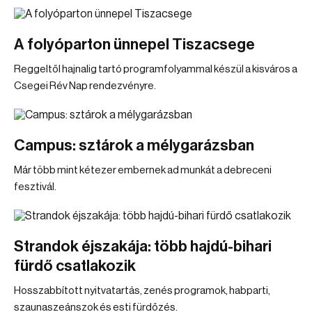
A folyóparton ünnepel Tiszacsege
Reggeltől hajnalig tartó programfolyammal készül a kisváros a
Csegei Rév Nap rendezvényre.
Campus: sztárok a mélygarázsban
Már több mint kétezer embernek ad munkát a debreceni
fesztivál.
Strandok éjszakája: több hajdú-bihari
fürdő csatlakozik
Hosszabbított nyitvatartás, zenés programok, habparti,
szaunaszeánszok és esti fürdőzés.