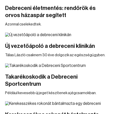
Debreceni életmentés: rendőrök és
orvos házaspár segített
Azonnal cselekedtek.
Új vezetőápoló a debreceni klinikán
Tálas László csaknem 30 éve dolgozik az egészségügyben.
Takarékoskodik a Debreceni
Sportcentrum
Például kevesebb új jeget készítenek a jégcsarnokban.