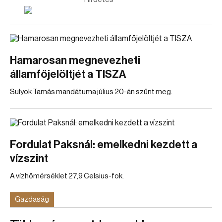
Hamarosan megnevezheti
államfőjelöltjét a TISZA
Sulyok Tamás mandátuma július 20-án szűnt meg.
Fordulat Paksnál: emelkedni kezdett a
vízszint
A vízhőmérséklet 27,9 Celsius-fok.
Gazdaság