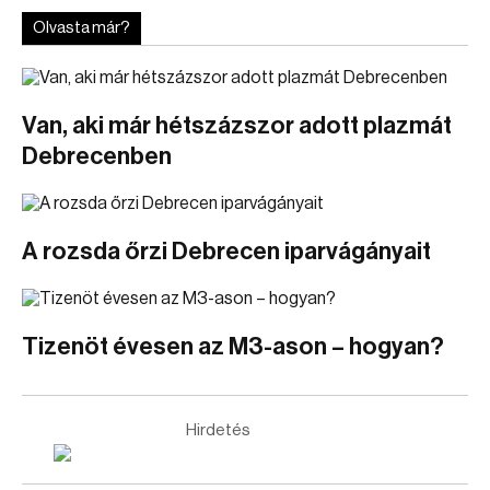
Olvasta már?
Van, aki már hétszázszor adott plazmát
Debrecenben
A rozsda őrzi Debrecen iparvágányait
Tizenöt évesen az M3-ason – hogyan?
Hirdetés