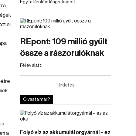
Egy fatároló is lángra kapott.
ra,
ségek
tt el
REpont: 109 millió gyűlt
mpa
össze a rászorulóknak
Fél év alatt.
létre
Hirdetés
niek
Olvasta már?
ba
Folyó víz az akkumulátorgyárnál – ez
em a