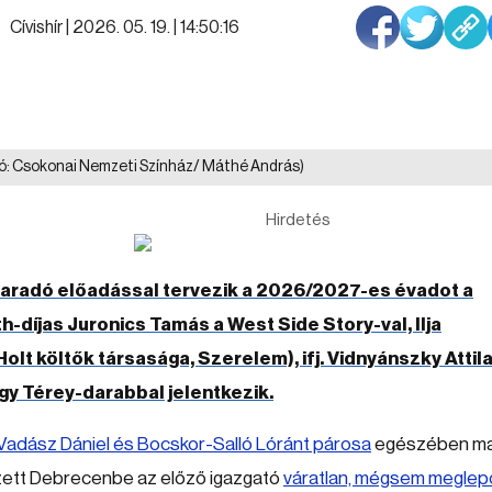
Cívishír |
2026. 05. 19. | 14:50:16
ó: Csokonai Nemzeti Színház/ Máthé András)
Hirdetés
aradó előadással tervezik a 2026/2027-es évadot a
-díjas Juronics Tamás a West Side Story-val, Ilja
olt költők társasága, Szerelem), ifj. Vidnyánszky Attil
egy Térey-darabbal jelentkezik.
Vadász Dániel és Bocskor-Salló Lóránt párosa
egészében m
ezett Debrecenbe az előző igazgató
váratlan, mégsem meglep