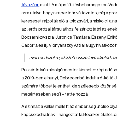
távozása
miatt. A május 19-i évbeharangozón Vadá
arra utalva, hogy a repertoár változatos, míg a p
keresését rajzolják elő a kolozsvári, a miskolci, a
az „erős prózai társulathoz felzárkóztatni az ének
Bocsarnikovszra, Juronics Tamásra, Eszenyi Enikő
Gáborra és ifj. Vidnyánszky Attilára úgy hivatkozo
mint rendezőkre, akikkel hosszú távú alkotói k
Puskás István alpolgármester kiemelte: régi adóss
a 2019-ben elhunyt, Debrecenből indult író-költő
számára többet jelenthet, de szélesebb közöns
megértésében segít – tette hozzá.
A színház a vallás mellett az emberiség utolsó oly
kapcsolódhatnak – hangoztatta Bocskor-Salló Lórán