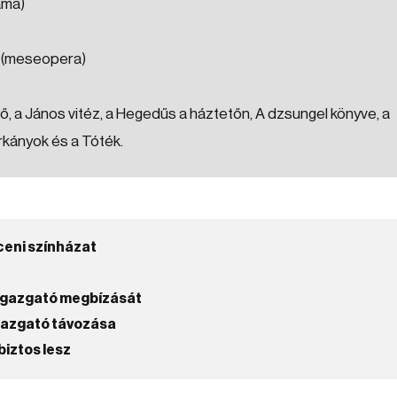
áma)
g (meseopera)
 a János vitéz, a Hegedűs a háztetőn, A dzsungel könyve, a
rkányok és a Tóték.
ceni színházat
zigazgató megbízását
igazgató távozása
biztos lesz