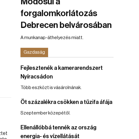
Módosul a
forgalomkorlátozás
Debrecen belvárosában
A munkanap-áthelyezés miatt.
Gazdaság
Fejlesztenék a kamerarendszert
Nyíracsádon
Több eszközt is vásárolnának.
Öt százalékra csökken a tűzifa áfája
Szeptember közepétől.
Ellenállóbbá tennék az ország
energia- és vízellátását