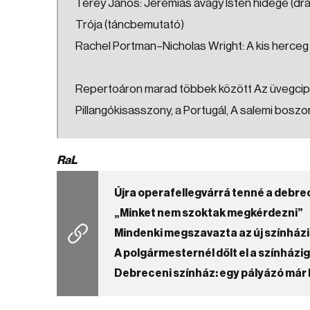
Térey János: Jeremiás avagy Isten hidege (dr
Trója (táncbemutató)
Rachel Portman–Nicholas Wright: A kis herce
Repertoáron marad többek között Az üvegcipő,
Pillangókisasszony, a Portugál, A salemi boszo
RaL
Újra operafellegvárrá tenné a debre
„Minket nem szoktak megkérdezni”
Mindenki megszavazta az új színhá
A polgármesternél dőlt el a színház
Debreceni színház: egy pályázó már 