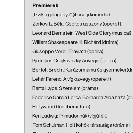
Premierek
„Izzik a galagonya” (ifjúsági komédia)
Zerkovitz Béla: Csókos asszony (operett)
Leonard Bernstein: West Side Story (musical)
William Shakespeare: III. Richárd (dráma)
Giuseppe Verdi: Traviata (opera)
Pjotr Iljics Csajkovszkij: Anyegin (opera)
Bertolt Brecht: Kurázsi mama és gyermekei (d
Lehár Ferenc: A víg özvegy (operett)
Barta Lajos: Szerelem (dráma)
Federico García Lorca: Bernarda Alba háza (d
Hollywood (táncbemutató)
Ken Ludwig: Primadonnák (vígjáték)
Tom Schulman: Holt költők társasága (dráma)