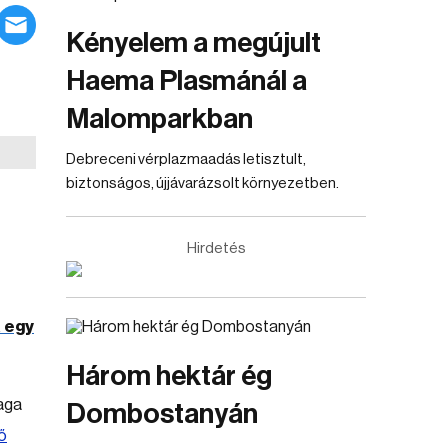
Kényelem a megújult
Haema Plasmánál a
Malomparkban
Debreceni vérplazmaadás letisztult,
biztonságos, újjávarázsolt környezetben.
Hirdetés
a egy
Három hektár ég
aga
Dombostanyán
ő