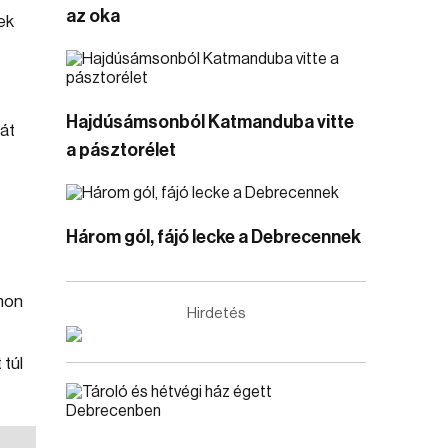
az oka
ek
Hajdúsámsonból Katmanduba vitte
ját
a pásztorélet
Három gól, fájó lecke a Debrecennek
mon
Hirdetés
 túl