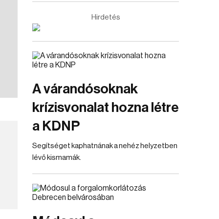
Hirdetés
A várandósoknak
krízisvonalat hozna létre
a KDNP
Segítséget kaphatnának a nehéz helyzetben
lévő kismamák.