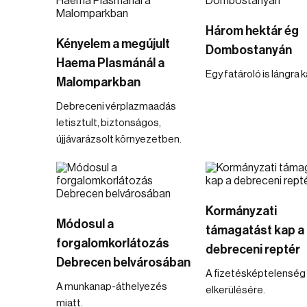
Három hektár ég
Kényelem a megújult
Dombostanyán
Haema Plasmánál a
Egy fatároló is lángra 
Malomparkban
Debreceni vérplazmaadás
letisztult, biztonságos,
újjávarázsolt környezetben.
Kormányzati
Módosul a
támagatást kap a
forgalomkorlátozás
debreceni reptér
Debrecen belvárosában
A fizetésképtelenség
A munkanap-áthelyezés
elkerülésére.
miatt.