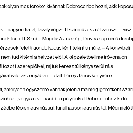
csak olyan mestereket kívánnak Debrecenbe hozni, akik képes
– nagyon fiatal, tavaly végzett színművészről van szó – viszi
bnak tartott, Szabó Magda: Az a szép, fényes nap című darab
rzések feletti gondolkodásként tekint a műre. – A könyvbeli
nem tud kitérni a helyzet elől. A képzeletbeli metróvonalon
ltozott szereplőivel, rajtuk keresztül kényszerül rá a
jával való viszonyában – utalt Térey János könyvére.
i, amelyben egyszerre vannak jelen a ma még ígéretként szá
a színház”, vagyis a korosabb, a pályájukat Debrecenhez kötő
eszédbe lépjen egymással, tanulhasson egymástól. Még mielőtt