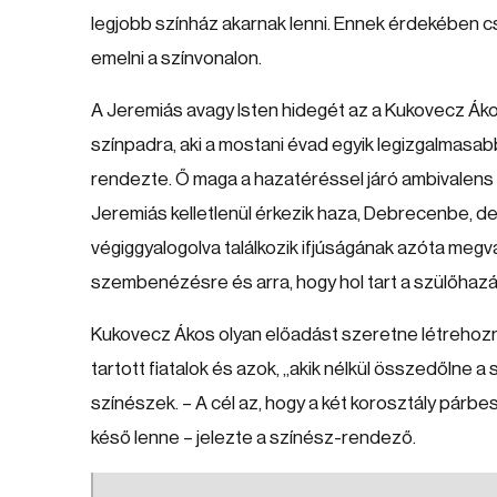
legjobb színház akarnak lenni. Ennek érdekében 
emelni a színvonalon.
A Jeremiás avagy Isten hidegét az a Kukovecz Ákos 
színpadra, aki a mostani évad egyik legizgalmasab
rendezte. Ő maga a hazatéréssel járó ambivalens é
Jeremiás kelletlenül érkezik haza, Debrecenbe, de 
végiggyalogolva találkozik ifjúságának azóta megvá
szembenézésre és arra, hogy hol tart a szülőhazá
Kukovecz Ákos olyan előadást szeretne létrehozn
tartott fiatalok és azok, „akik nélkül összedőlne 
színészek. – A cél az, hogy a két korosztály párb
késő lenne – jelezte a színész-rendező.