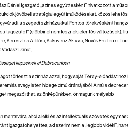
sz Dániel igazgató „színes együttesként” hivatkozott a műsor
rodukciók jövőbeli stratégiai együttműködéseket, közös lehető
 nagyváradi, a szegedi színházakkal. Fontos törekvésként hangzo
es tagozatot” (előbbinél nem lesznek jelentős változások). Ilja
re, Keresztes Attilára, Kukovecz Ákosra, Novák Eszterre, To
tt Vadász Dániel,
özösséget képzelnek el Debrecenben.
ágot törleszt a színház azzal, hogy saját Térey-előadást hoz 
 Jeremiás avagy Isten hidege című drámájából. A mű a debrece
éget megszólíthat; az önképünkben, önmagunk mélyebb
an mentsvára, ahol a lelki és az intellektuális szövetek egymás
t igazgatóhelyettes, aki szerint nem a „legjobb vidéki”, han