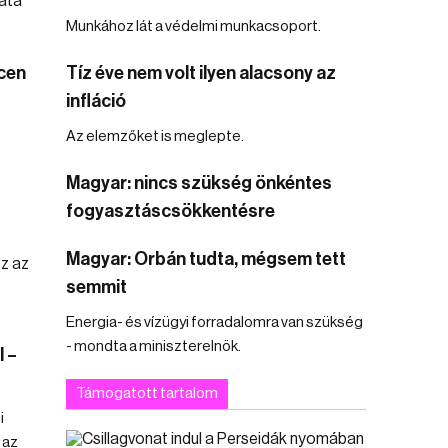
Munkához lát a védelmi munkacsoport.
cen
Tíz éve nem volt ilyen alacsony az
infláció
Az elemzőket is meglepte.
Magyar: nincs szükség önkéntes
fogyasztáscsökkentésre
Magyar: Orbán tudta, mégsem tett
semmit
Energia- és vízügyi forradalomra van szükség
- mondta a miniszterelnök.
 –
Támogatott tartalom
i
 az