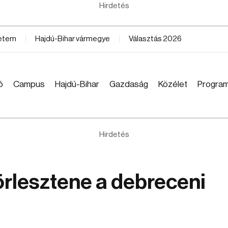
Hirdetés
yetem
Hajdú-Bihar vármegye
Választás 2026
ó
Campus
Hajdú-Bihar
Gazdaság
Közélet
Progra
Hirdetés
örlesztene a debreceni