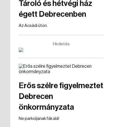
Tároló és hétvégi ház
égett Debrecenben
Az Acsádi úton.
Hirdetés
Erős szélre figyelmeztet
Debrecen
önkormányzata
Ne parkoljanak fák alá!