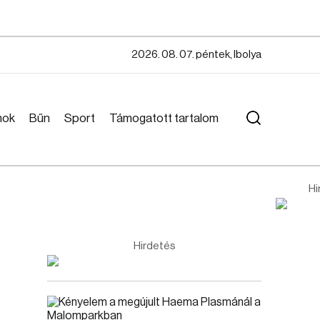
2026. 08. 07. péntek, Ibolya
mok
Bűn
Sport
Támogatott tartalom
Hi
Hirdetés