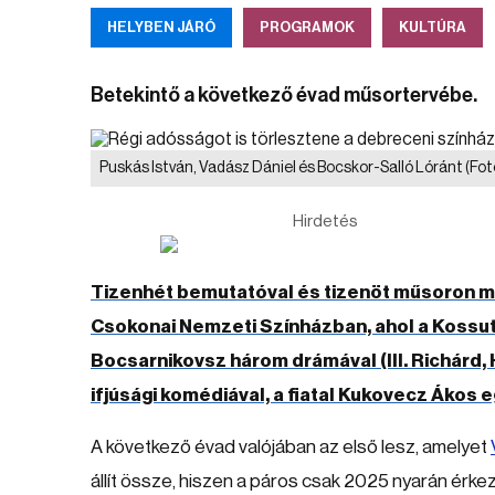
HELYBEN JÁRÓ
PROGRAMOK
KULTÚRA
Betekintő a következő évad műsortervébe.
Puskás István, Vadász Dániel és Bocskor-Salló Lóránt
(Fot
Hirdetés
Tizenhét bemutatóval és tizenöt műsoron m
Csokonai Nemzeti Színházban, ahol a Kossuth
Bocsarnikovsz három drámával (III. Richárd, H
ifjúsági komédiával, a fiatal Kukovecz Ákos 
A következő évad valójában az első lesz, amelyet
állít össze, hiszen a páros csak 2025 nyarán érk