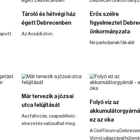
Tároló és hétvégi ház
Erős szélre
égett Debrecenben
figyelmeztet Debre
önkormányzata
kapott.
Az Acsádi úton.
Ne parkoljanak fák alá!
Már tervezik a józsai
Folyó víz az
utca felújítását
akkumulátorgyárnál
Aszfaltozás, csapadékvíz-
ez az oka
elvezetés valósulhat meg.
A Civil Fórum a Debrecen
Vízmű válaszával hűtené