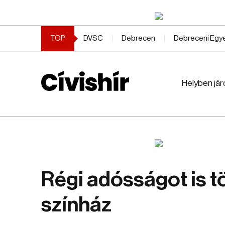
TOP
DVSC
Debrecen
Debreceni Eg
Helyben jár
Régi adósságot is t
színház