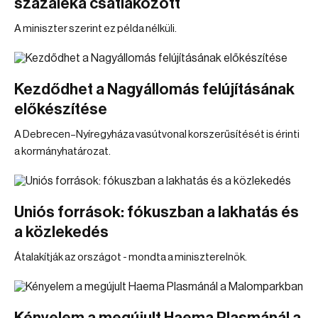
százaléka csatlakozott
A miniszter szerint ez példa nélküli.
Kezdődhet a Nagyállomás felújításának
előkészítése
A Debrecen–Nyíregyháza vasútvonal korszerűsítését is érinti
a kormányhatározat.
Uniós források: fókuszban a lakhatás és
a közlekedés
Átalakítják az országot - mondta a miniszterelnök.