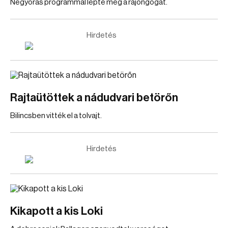
Négyórás programmal lepte meg a rajongógat.
Hirdetés
Rajtaütöttek a nádudvari betörőn
Bilincsben vitték el a tolvajt.
Hirdetés
Kikapott a kis Loki