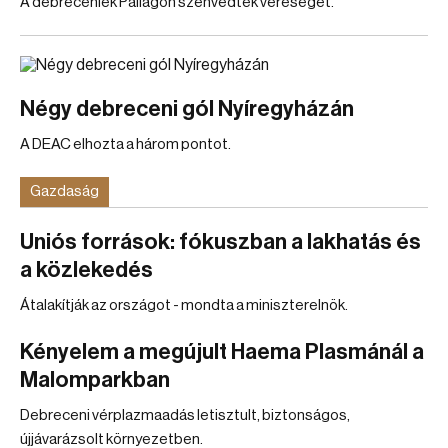
A debreceniek Pallagon szenvedtek vereséget.
Négy debreceni gól Nyíregyházán
A DEAC elhozta a három pontot.
Gazdaság
Uniós források: fókuszban a lakhatás és
a közlekedés
Átalakítják az országot - mondta a miniszterelnök.
Kényelem a megújult Haema Plasmánál a
Malomparkban
Debreceni vérplazmaadás letisztult, biztonságos,
újjávarázsolt környezetben.