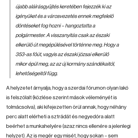
újabb aláírásgyűjtés keretében fejezzék ki az
igényüket és a városvezetés ennek megfelelő
döntéseket fog hozni – hangoztatta a
polgármester. A visszanyitás csak az északi
elkerülő út megépülésével történne meg. Hogy a
353-as főút, vagyis az északi józsai elkerülő
mikor épül meg, az az új kormány szándékaitól,
lehetőségeitől függ.
A helyzetet árnyalja, hogy a szerdai fórumon olyan lakó
is felszólalt (közlése szerint mások véleményét is
tolmácsolva), aki kifejezetten örül annak, hogy néhány
perc alatt elérheti a sztrádát és negyedóra alatt
beérhet a munkahelyére (azaz nincs ellenére a jelenlegi
helyzet). Az is megér egy misét, hogy sokan – sem