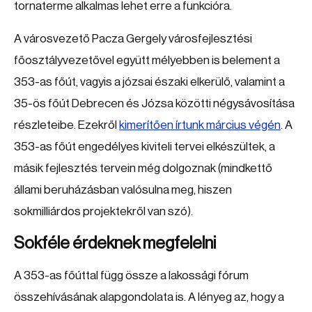
tornaterme alkalmas lehet erre a funkcióra.
A városvezető Pacza Gergely városfejlesztési
főosztályvezetővel együtt mélyebben is belement a
353-as főút, vagyis a józsai északi elkerülő, valamint a
35-ös főút Debrecen és Józsa közötti négysávosítása
részleteibe. Ezekről
kimerítően írtunk március végén
. A
353-as főút engedélyes kiviteli tervei elkészültek, a
másik fejlesztés tervein még dolgoznak (mindkettő
állami beruházásban valósulna meg, hiszen
sokmilliárdos projektekről van szó).
Sokféle érdeknek megfelelni
A 353-as főúttal függ össze a lakossági fórum
összehívásának alapgondolata is. A lényeg az, hogy a