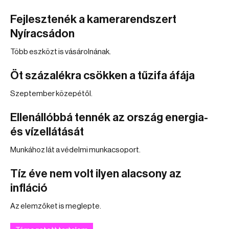
Fejlesztenék a kamerarendszert
Nyíracsádon
Több eszközt is vásárolnának.
Öt százalékra csökken a tűzifa áfája
Szeptember közepétől.
Ellenállóbbá tennék az ország energia-
és vízellátását
Munkához lát a védelmi munkacsoport.
Tíz éve nem volt ilyen alacsony az
infláció
Az elemzőket is meglepte.