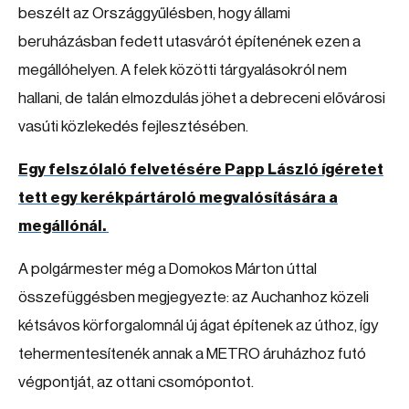
beszélt az Országgyűlésben, hogy állami
beruházásban fedett utasvárót építenének ezen a
megállóhelyen. A felek közötti tárgyalásokról nem
hallani, de talán elmozdulás jöhet a debreceni elővárosi
vasúti közlekedés fejlesztésében.
Egy felszólaló felvetésére Papp László ígéretet
tett egy kerékpártároló megvalósítására a
megállónál.
A polgármester még a Domokos Márton úttal
összefüggésben megjegyezte: az Auchanhoz közeli
kétsávos körforgalomnál új ágat építenek az úthoz, így
tehermentesítenék annak a METRO áruházhoz futó
végpontját, az ottani csomópontot.