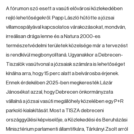
A fórumon szó esett a vasúti elővárosi közlekedében
rejló lehetőségekről. Papp László hűtötte a józsai
villamospályával kapcsolatos várakozásokat, mondván,
irreálisan drága lenne és a Natura 2000-es
természetvédelmi területek közelsége már a tervezést
is rendkívül megbonyolítaná. Ugyanakkor a Debrecen-
Tiszalök vasútvonal a józsaiak számára is lehetőséget
kínálna arra, hogy 15 perc alatt a belvárosba érjenek.
Ennek érdekében 2025-ben megkeresték Lázár
Jánosékat azzal, hogy Debrecen önkormányzata
vállalná a józsai vasúti megállóhely közelében egy P+R
parkoló kialakítását. Most a TISZA debreceni
országgyűlési képviselője, a Közlekedési és Beruházási
Minisztérium parlamenti államtitkára, Tárkányi Zsolt arról