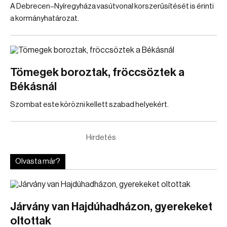
A Debrecen–Nyíregyháza vasútvonal korszerűsítését is érinti
a kormányhatározat.
Tömegek boroztak, fröccsöztek a
Békásnál
Szombat este körözni kellett szabad helyekért.
Hirdetés
Olvasta már?
Járvány van Hajdúhadházon, gyerekeket
oltottak