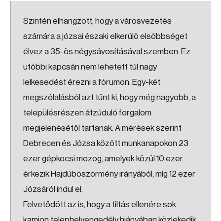
Szintén elhangzott, hogy a városvezetés
számára a józsai északi elkerülő elsőbbséget
élvez a 35-ös négysávosításával szemben. Ez
utóbbi kapcsán nem lehetett túl nagy
lelkesedést érezni a fórumon. Egy-két
megszólalásból azt tűnt ki, hogy még nagyobb, a
településrészen átzúduló forgalom
megjelenésétől tartanak. A mérések szerint
Debrecen és Józsa között munkanapokon 23
ezer gépkocsi mozog, amelyek közül 10 ezer
érkezik Hajdúböszörmény irányából, míg 12 ezer
Józsáról indul el.
Felvetődött az is, hogy a tiltás ellenére sok
kamion telephelyengedély hiányában közlekedik