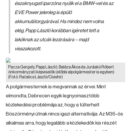
északnyugati iparzóna nyúlik el a BMW-vel és az
EVE Power jelenleg is épülő
akkumulátorgyárával. Ha mindez nem volna
elég, Papp László korábban ígéretet tett a
lakóknak az utcák lezárására – majd
visszakozott.
Pacza Gergely, Papp László, Balázs Ákos és Juráskó Róbert
önkormányzati képviselők (előbbi alpolgármester is egyben)
(Fotó: Ratalics László/Cívishír)
A polgármesternek is megvannak az érvei. Mint
elmondta, Debrecen egyik legnyomasztóbb
közlekedési problémája az, hogy a túlterhelt
Böszörményi útnak nincs igazi alternatívája. Az M35-ös
alkalmas arra, hogy legalább a közlekedők kis részét