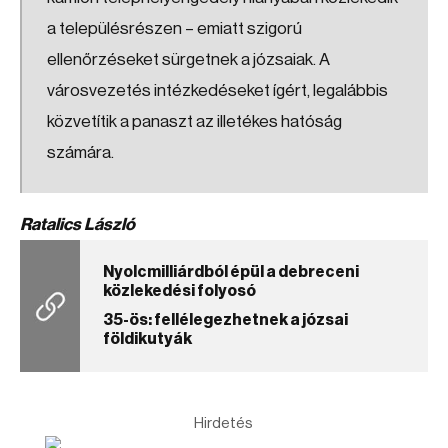
a településrészen – emiatt szigorú
ellenőrzéseket sürgetnek a józsaiak. A
városvezetés intézkedéseket ígért, legalábbis
közvetítik a panaszt az illetékes hatóság
számára.
Ratalics László
Nyolcmilliárdból épül a debreceni
közlekedési folyosó
35-ös: fellélegezhetnek a józsai
földikutyák
Hirdetés