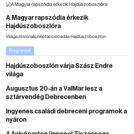
A Magyar rapszódia érkezik
Hajdúszoboszlóra
Világszínvonalú néptáncelőadás Hajdúszoboszlón.
Programok
Hajdúszoboszlón várja Szász Endre
világa
Augusztus 20-án a ValMar lesz a
sztárvendég Debrecenben
Ingyenes családi debreceni programok a
nyáron