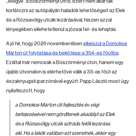
„elvigye” a Böszörményi útról, ezért nem akarták
korlátozni az autópályán haladók lehetőségeit az Elek
és a Rózsavölgy utcák lezárásával, hiszen azzal
lényegében ellehetetlenül a józsai fel- és lehajtás.
A jó hír, hogy 2026 novemberében
elkészül a Domokos
Márton út folytatása és bekötése a 354-es főútba
.
Ezáltal már nemcsak a Böszörményi úton, hanem egy
újabb útvonalon is elérhetővé válik a 33-as főút az
északnyugati iparzónával együtt. Papp László most úgy
nyilatkozott, hogy
a Domokos Márton úti fejlesztés év végi
befejezésével nem gördítenek akadályt az Elek
és a Rózsavölgy utcák sztráda felőli lezárása
elé. Ha a lakók valóban ezt szeretnék, akkor egy