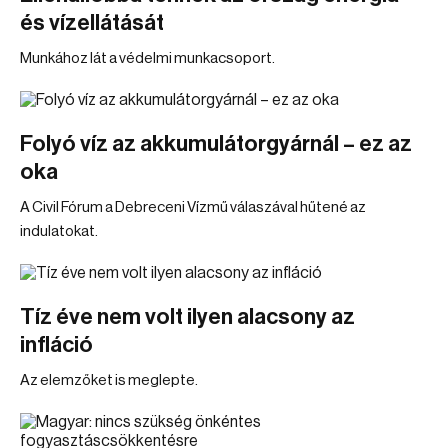
és vízellátását
Munkához lát a védelmi munkacsoport.
Folyó víz az akkumulátorgyárnál – ez az
oka
A Civil Fórum a Debreceni Vízmű válaszával hűtené az
indulatokat.
Tíz éve nem volt ilyen alacsony az
infláció
Az elemzőket is meglepte.