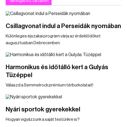
Támogatott tartalom
Csillagvonat indul a Perseidák nyomában
Különleges éjszakai program várja az érdeklődőket
augusztusban Debrecenben.
Harmonikus és időtálló kert a Gulyás
Tüzéppel
Válaszd a Semmelrock prémium térburkolatait!
Nyári sportok gyerekekkel
Hogyan vigyázzunk a saját testünkre is?