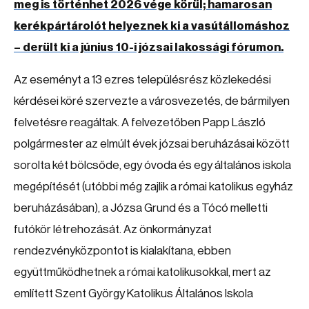
meg is történhet 2026 vége körül; hamarosan
kerékpártárolót helyeznek ki a vasútállomáshoz
– derült ki a június 10-i józsai lakossági fórumon.
Az eseményt a 13 ezres településrész közlekedési
kérdései köré szervezte a városvezetés, de bármilyen
felvetésre reagáltak. A felvezetőben Papp László
polgármester az elmúlt évek józsai beruházásai között
sorolta két bölcsőde, egy óvoda és egy általános iskola
megépítését (utóbbi még zajlik a római katolikus egyház
beruházásában), a Józsa Grund és a Tócó melletti
futókör létrehozását. Az önkormányzat
rendezvényközpontot is kialakítana, ebben
együttműködhetnek a római katolikusokkal, mert az
említett Szent György Katolikus Általános Iskola