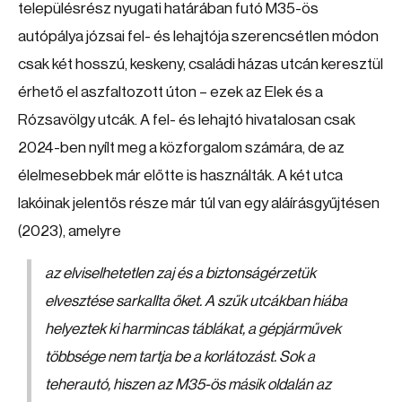
településrész nyugati határában futó M35-ös
autópálya józsai fel- és lehajtója szerencsétlen módon
csak két hosszú, keskeny, családi házas utcán keresztül
érhető el aszfaltozott úton – ezek az Elek és a
Rózsavölgy utcák. A fel- és lehajtó hivatalosan csak
2024-ben nyílt meg a közforgalom számára, de az
élelmesebbek már előtte is használták. A két utca
lakóinak jelentős része már túl van egy aláírásgyűjtésen
(2023), amelyre
az elviselhetetlen zaj és a biztonságérzetük
elvesztése sarkallta őket. A szűk utcákban hiába
helyeztek ki harmincas táblákat, a gépjárművek
többsége nem tartja be a korlátozást. Sok a
teherautó, hiszen az M35-ös másik oldalán az