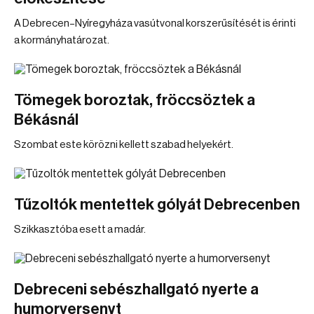
A Debrecen–Nyíregyháza vasútvonal korszerűsítését is érinti
a kormányhatározat.
Tömegek boroztak, fröccsöztek a
Békásnál
Szombat este körözni kellett szabad helyekért.
Tűzoltók mentettek gólyát Debrecenben
Szikkasztóba esett a madár.
Debreceni sebészhallgató nyerte a
humorversenyt