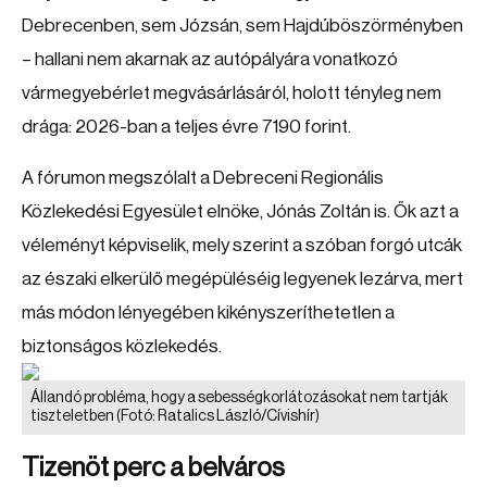
Debrecenben, sem Józsán, sem Hajdúböszörményben
– hallani nem akarnak az autópályára vonatkozó
vármegyebérlet megvásárlásáról, holott tényleg nem
drága: 2026-ban a teljes évre 7190 forint.
A fórumon megszólalt a Debreceni Regionális
Közlekedési Egyesület elnöke, Jónás Zoltán is. Ők azt a
véleményt képviselik, mely szerint a szóban forgó utcák
az északi elkerülő megépüléséig legyenek lezárva, mert
más módon lényegében kikényszeríthetetlen a
biztonságos közlekedés.
Állandó probléma, hogy a sebességkorlátozásokat nem tartják
tiszteletben
(Fotó: Ratalics László/Cívishír)
Tizenöt perc a belváros