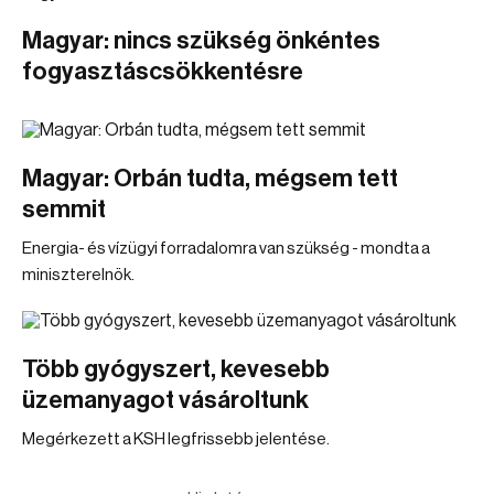
Magyar: nincs szükség önkéntes
fogyasztáscsökkentésre
Magyar: Orbán tudta, mégsem tett
semmit
Energia- és vízügyi forradalomra van szükség - mondta a
miniszterelnök.
Több gyógyszert, kevesebb
üzemanyagot vásároltunk
Megérkezett a KSH legfrissebb jelentése.