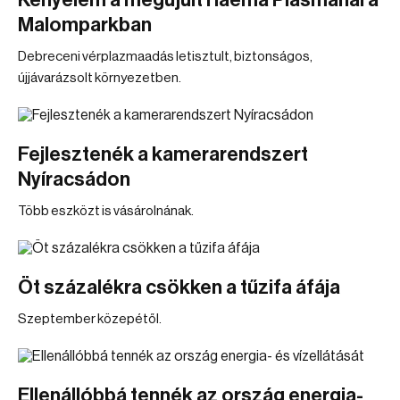
Kényelem a megújult Haema Plasmánál a
Malomparkban
Debreceni vérplazmaadás letisztult, biztonságos,
újjávarázsolt környezetben.
Fejlesztenék a kamerarendszert
Nyíracsádon
Több eszközt is vásárolnának.
Öt százalékra csökken a tűzifa áfája
Szeptember közepétől.
Ellenállóbbá tennék az ország energia-