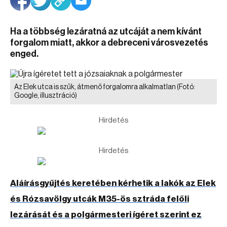
Ha a többség lezáratná az utcáját a nem kívánt
forgalom miatt, akkor a debreceni városvezetés
enged.
Az Elek utca is szűk, átmenő forgalomra alkalmatlan
(Fotó:
Google, illusztráció)
Hirdetés
Hirdetés
Aláírásgyűjtés keretében kérhetik a lakók az Elek
és Rózsavölgy utcák M35-ös sztráda felőli
lezárását és a polgármesteri ígéret szerint ez