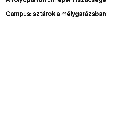
A folyóparton ünnepel Tiszacsege
Campus: sztárok a mélygarázsban