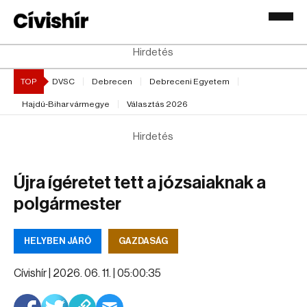
Hirdetés
TOP
DVSC
Debrecen
Debreceni Egyetem
Hajdú-Bihar vármegye
Választás 2026
Hirdetés
Újra ígéretet tett a józsaiaknak a
polgármester
HELYBEN JÁRÓ
GAZDASÁG
Cívishír |
2026. 06. 11. | 05:00:35