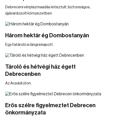
Debreceni vérplazmaadás letisztult, biztonságos,
újjávarázsolt környezetben.
Három hektár ég Dombostanyán
Egy fatároló is lángra kapott.
Tároló és hétvégi ház égett
Debrecenben
Az Acsádi úton.
Erős szélre figyelmeztet Debrecen
önkormányzata