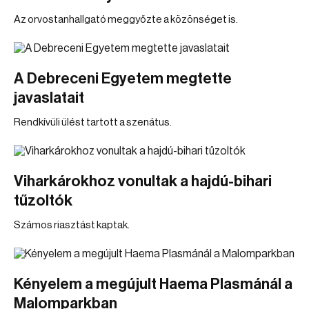
Az orvostanhallgató meggyőzte a közönséget is.
A Debreceni Egyetem megtette
javaslatait
Rendkívüli ülést tartott a szenátus.
Viharkárokhoz vonultak a hajdú-bihari
tűzoltók
Számos riasztást kaptak.
Kényelem a megújult Haema Plasmánál a
Malomparkban