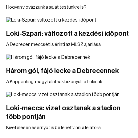
Hogyan vigyázzunk a saját testünkre is?
Loki-Szpari: változott a kezdési időpont
A Debrecen meccsét is érinti az MLSZ ajánlása.
Három gól, fájó lecke a Debrecennek
A Koppenhága nagy falatnak bizonyult a Lokinak.
Loki-meccs: vizet osztanak a stadion
több pontján
Kivételesen esernyőt is be lehet vinni a lelátóra.