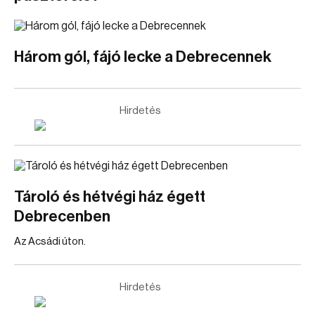
Három gól, fájó lecke a Debrecennek
Hirdetés
Tároló és hétvégi ház égett
Debrecenben
Az Acsádi úton.
Hirdetés