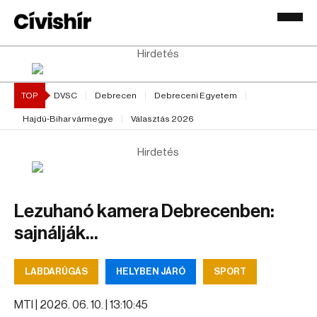
Hirdetés
TOP
DVSC
Debrecen
Debreceni Egyetem
Hajdú-Bihar vármegye
Választás 2026
Hirdetés
Lezuhanó kamera Debrecenben:
sajnálják...
LABDARÚGÁS
HELYBEN JÁRÓ
SPORT
MTI |
2026. 06. 10. | 13:10:45