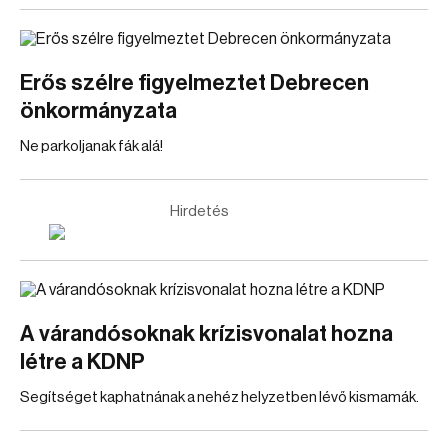
Erős szélre figyelmeztet Debrecen
önkormányzata
Ne parkoljanak fák alá!
Hirdetés
A várandósoknak krízisvonalat hozna
létre a KDNP
Segítséget kaphatnának a nehéz helyzetben lévő kismamák.