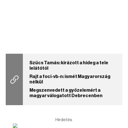
Szűcs Tamás: kirázott a hideg a tele
lelátótól
Rajt a foci-vb-n: ismét Magyarország
nélkül
Megszenvedett a győzelemért a
magyar válogatott Debrecenben
Hirdetés