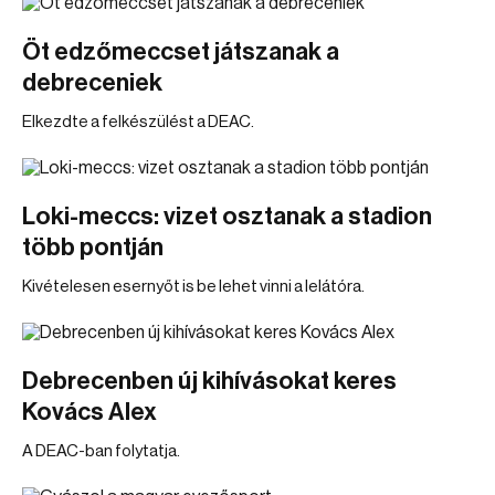
Öt edzőmeccset játszanak a
debreceniek
Elkezdte a felkészülést a DEAC.
Loki-meccs: vizet osztanak a stadion
több pontján
Kivételesen esernyőt is be lehet vinni a lelátóra.
Debrecenben új kihívásokat keres
Kovács Alex
A DEAC-ban folytatja.