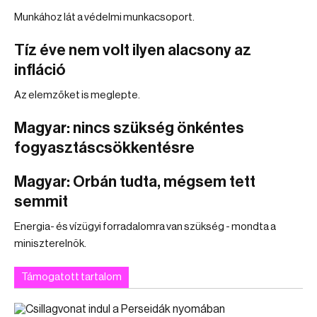
Munkához lát a védelmi munkacsoport.
Tíz éve nem volt ilyen alacsony az
infláció
Az elemzőket is meglepte.
Magyar: nincs szükség önkéntes
fogyasztáscsökkentésre
Magyar: Orbán tudta, mégsem tett
semmit
Energia- és vízügyi forradalomra van szükség - mondta a
miniszterelnök.
Támogatott tartalom