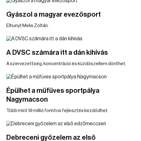
Gyászol a magyar evezősport
Elhunyt Melis Zoltán.
A DVSC számára itt a dán kihívás
A szervezettség, koncentráció és küzdőszellem dönthet.
Épülhet a műfüves sportpálya
Nagymacson
Több mint 19 millió forintos fejlesztés kezdődhet.
Debreceni győzelem az első