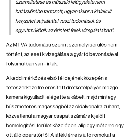
üzemeltetése és műszaki felügyelete nem
hatáskörébe tartozott, ugyanakkor a kialakult
helyzetet sajnálattal veszi tudomásul, és
együttműködik az érintett felek vizsgálatában"
.
Az MTVA tudomása szerint személyi sérülés nem
történt, az eset kivizsgálása a gyártó bevonásával
folyamatban van - írták.
A keddi mérkőzés első félidejének közepén a
tetőszerkezetre erősített drótkötélpályán mozgó
kamera kigyulladt, elégette a kábelt, majd mintegy
húszméteres magasságból az oldalvonalra zuhant,
közvetlenül a magyar csapat számára kijelölt
bemelegítési terület közelében, alig egy méterre egy
ott álló operatőrtől. A játéktérre is jutó romokat a