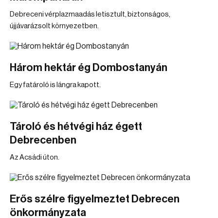
Debreceni vérplazmaadás letisztult, biztonságos,
újjávarázsolt környezetben.
Három hektár ég Dombostanyán
Egy fatároló is lángra kapott.
Tároló és hétvégi ház égett
Debrecenben
Az Acsádi úton.
Erős szélre figyelmeztet Debrecen
önkormányzata