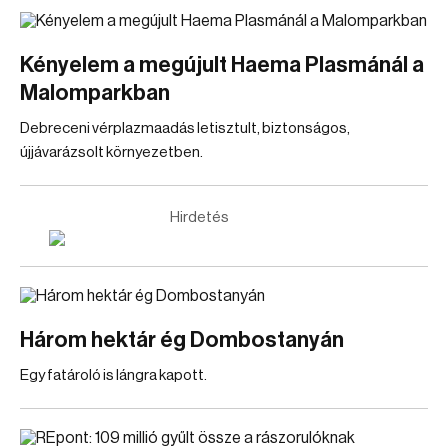
Kényelem a megújult Haema Plasmánál a
Malomparkban
Debreceni vérplazmaadás letisztult, biztonságos,
újjávarázsolt környezetben.
Hirdetés
Három hektár ég Dombostanyán
Egy fatároló is lángra kapott.