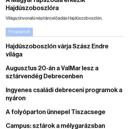
A Magyar rapszódia érkezik
Hajdúszoboszlóra
Világszínvonalú néptáncelőadás Hajdúszoboszlón.
Programok
Hajdúszoboszlón várja Szász Endre
világa
Augusztus 20-án a ValMar lesz a
sztárvendég Debrecenben
Ingyenes családi debreceni programok a
nyáron
A folyóparton ünnepel Tiszacsege
Campus: sztárok a mélygarázsban