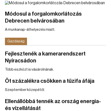
Módosul a forgalomkorlátozás
Debrecen belvárosában
A munkanap-áthelyezés miatt.
Gazdaság
Fejlesztenék a kamerarendszert
Nyíracsádon
Több eszközt is vásárolnának.
Öt százalékra csökken a tűzifa áfája
Szeptember közepétől.
Ellenállóbbá tennék az ország energia-
és vízellátását