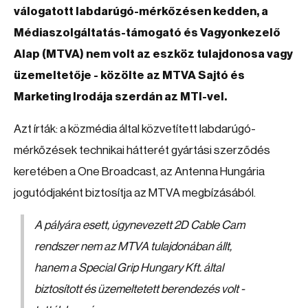
válogatott labdarúgó-mérkőzésen kedden, a
Médiaszolgáltatás-támogató és Vagyonkezelő
Alap (MTVA) nem volt az eszköz tulajdonosa vagy
üzemeltetője - közölte az MTVA Sajtó és
Marketing Irodája szerdán az MTI-vel.
Azt írták: a közmédia által közvetített labdarúgó-
mérkőzések technikai hátterét gyártási szerződés
keretében a One Broadcast, az Antenna Hungária
jogutódjaként biztosítja az MTVA megbízásából.
A pályára esett, úgynevezett 2D Cable Cam
rendszer nem az MTVA tulajdonában állt,
hanem a Special Grip Hungary Kft. által
biztosított és üzemeltetett berendezés volt -