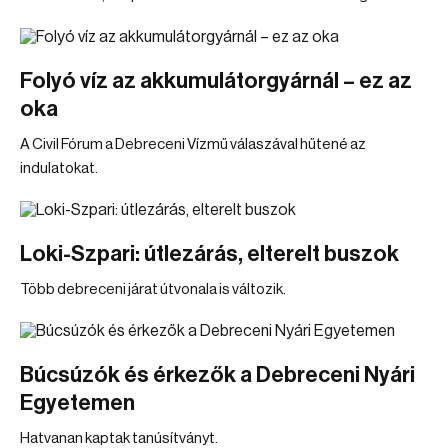
Folyó víz az akkumulátorgyárnál – ez az
oka
A Civil Fórum a Debreceni Vízmű válaszával hűtené az
indulatokat.
Loki-Szpari: útlezárás, elterelt buszok
Több debreceni járat útvonala is változik.
Búcsúzók és érkezők a Debreceni Nyári
Egyetemen
Hatvanan kaptak tanúsítványt.