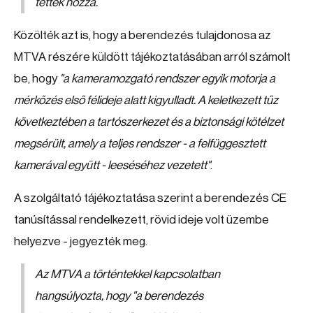
tették hozzá.
Közölték azt is, hogy a berendezés tulajdonosa az
MTVA részére küldött tájékoztatásában arról számolt
be, hogy
"a kameramozgató rendszer egyik motorja a
mérkőzés első félideje alatt kigyulladt. A keletkezett tűz
következtében a tartószerkezet és a biztonsági kötélzet
megsérült, amely a teljes rendszer - a felfüggesztett
kamerával együtt - leeséséhez vezetett"
.
A szolgáltató tájékoztatása szerint a berendezés CE
tanúsítással rendelkezett, rövid ideje volt üzembe
helyezve - jegyezték meg.
Az MTVA a történtekkel kapcsolatban
hangsúlyozta, hogy
"a berendezés