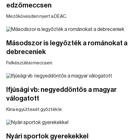
edzőmeccsen
Mezőkövesden nyert a DEAC.
Másodszor is legyőzték a románokat a
debreceniek
Felkészülési meccsen.
Ifjúsági vb: negyeddöntős a magyar
válogatott
Kína együttesét győzték le.
Nyári sportok gyerekekkel