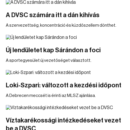
A DVSC számára itt a dán kihívás
A szervezettség, koncentráció és küzdőszellem dönthet.
Új lendületet kap Sárándon a foci
A sportegyesület új vezetőséget választott.
Loki-Szpari: változott a kezdési időpont
A Debrecen meccsét is érinti az MLSZ ajánlása.
Víztakarékossági intézkedéseket vezet
be a DVSC