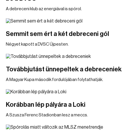
A debreceni klub az energiával is spórol.
Semmit sem ért a két debreceni gól
Négyet kapott a DVSC Újpesten.
Továbbjutást ünnepeltek a debreceniek
A Magyar Kupa második fordulójában folytathatják.
Korábban lép pályára a Loki
A Szusza Ferenc Stadionban lesz a meccs.