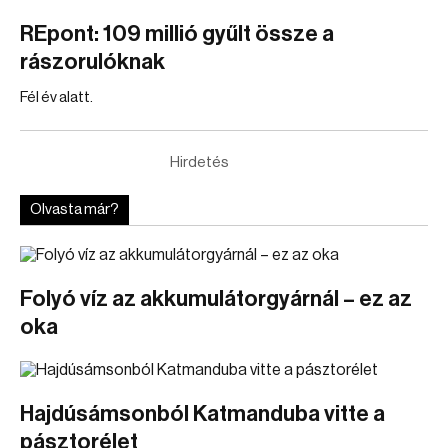
REpont: 109 millió gyűlt össze a
rászorulóknak
Fél év alatt.
Hirdetés
Olvasta már?
Folyó víz az akkumulátorgyárnál – ez az
oka
Hajdúsámsonból Katmanduba vitte a
pásztorélet