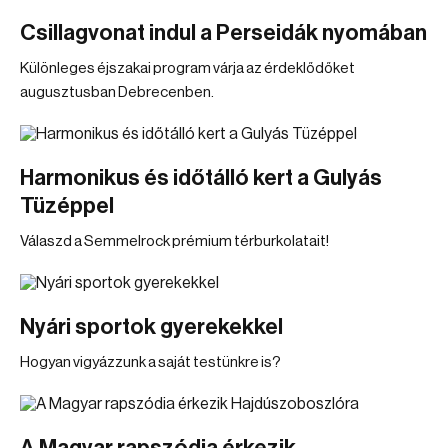
Csillagvonat indul a Perseidák nyomában
Különleges éjszakai program várja az érdeklődőket
augusztusban Debrecenben.
Harmonikus és időtálló kert a Gulyás
Tüzéppel
Válaszd a Semmelrock prémium térburkolatait!
Nyári sportok gyerekekkel
Hogyan vigyázzunk a saját testünkre is?