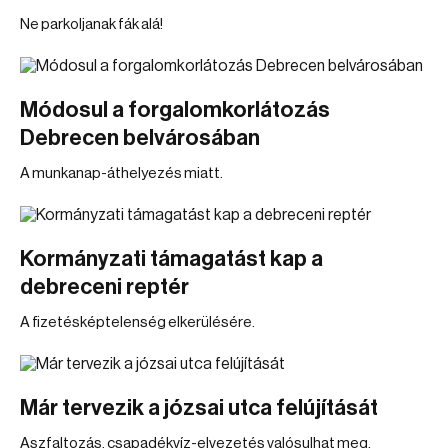
Ne parkoljanak fák alá!
Módosul a forgalomkorlátozás
Debrecen belvárosában
A munkanap-áthelyezés miatt.
Kormányzati támagatást kap a
debreceni reptér
A fizetésképtelenség elkerülésére.
Már tervezik a józsai utca felújítását
Aszfaltozás, csapadékvíz-elvezetés valósulhat meg.