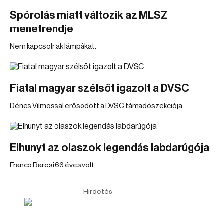
Spórolás miatt változik az MLSZ
menetrendje
Nem kapcsolnak lámpákat.
Fiatal magyar szélsőt igazolt a DVSC
Dénes Vilmossal erősödött a DVSC támadószekciója.
Elhunyt az olaszok legendás labdarúgója
Franco Baresi 66 éves volt.
Hirdetés