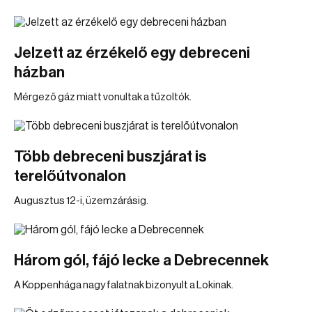
Jelzett az érzékelő egy debreceni
házban
Mérgező gáz miatt vonultak a tűzoltók.
Több debreceni buszjárat is
terelőútvonalon
Augusztus 12-i, üzemzárásig.
Három gól, fájó lecke a Debrecennek
A Koppenhága nagy falatnak bizonyult a Lokinak.