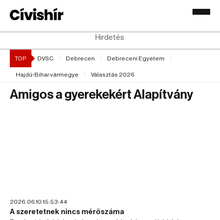
Hirdetés
TOP
DVSC
Debrecen
Debreceni Egyetem
Hajdú-Bihar vármegye
Választás 2026
Amigos a gyerekekért Alapítvány
2026.06.10 15:53:44
A szeretetnek nincs mérőszáma