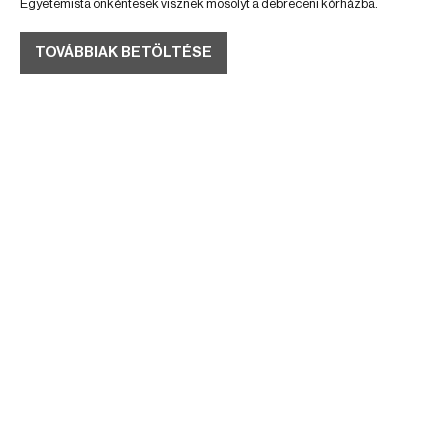
Egyetemista önkéntesek visznek mosolyt a debreceni kórházba.
TOVÁBBIAK BETÖLTÉSE