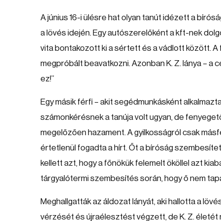
A június 16-i ülésre hat olyan tanút idézett a bírósá
a lövés idején. Egy autószerelőként a kft-nek dolg
vita bontakozott ki a sértett és a vádlott között. A f
megpróbált beavatkozni. Azonban K. Z. lánya – a 
ez!”
Egy másik férfi – akit segédmunkásként alkalmazt
számonkérésnek a tanúja volt ugyan, de fenyeget
megelőzően hazament. A gyilkosságról csak másf
értetlenül fogadta a hírt. Őt a bíróság szembesítet
kellett azt, hogy a főnökük felemelt ököllel azt kiab
tárgyalótermi szembesítés során, hogy ő nem tapas
Meghallgatták az áldozat lányát, aki hallotta a lövé
vérzését és újraélesztést végzett, de K. Z. életé