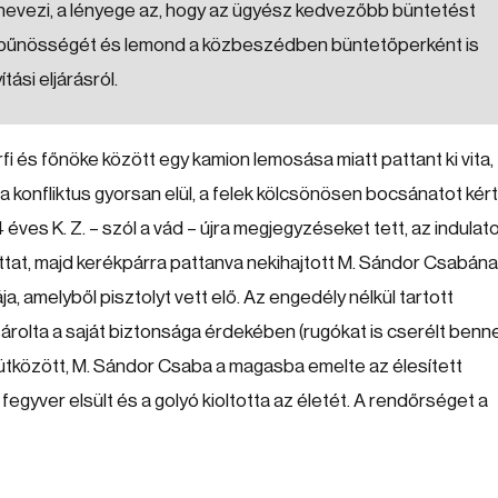
k” nevezi, a lényege az, hogy az ügyész kedvezőbb büntetést
ri a bűnösségét és lemond a közbeszédben büntetőperként is
ási eljárásról.
rfi és főnöke között egy kamion lemosása miatt pattant ki vita,
a konfliktus gyorsan elül, a felek kölcsönösen bocsánatot kér
 éves K. Z. – szól a vád – újra megjegyzéseket tett, az indulat
ttat, majd kerékpárra pattanva nekihajtott M. Sándor Csabána
, amelyből pisztolyt vett elő. Az engedély nélkül tartott
rolta a saját biztonsága érdekében (rugókat is cserélt benn
ak ütközött, M. Sándor Csaba a magasba emelte az élesített
 fegyver elsült és a golyó kioltotta az életét. A rendőrséget a