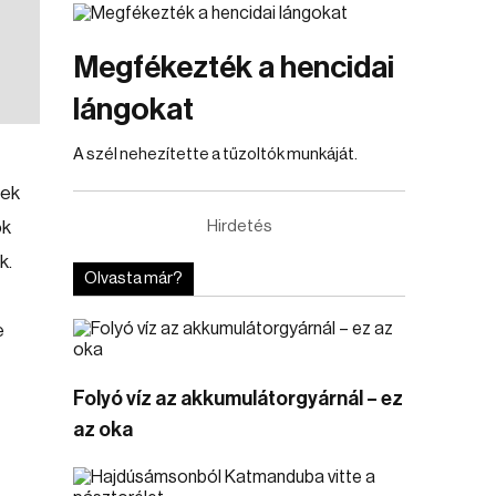
Megfékezték a hencidai
lángokat
A szél nehezítette a tűzoltók munkáját.
tek
ok
Hirdetés
k.
Olvasta már?
e
Folyó víz az akkumulátorgyárnál – ez
az oka