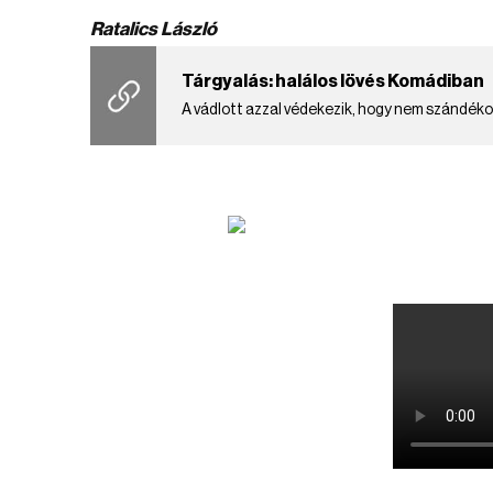
Ratalics László
Tárgyalás: halálos lövés Komádiban
A vádlott azzal védekezik, hogy nem szándékos