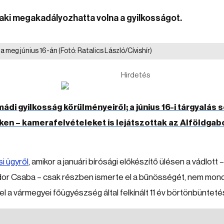
 aki megakadályozhatta volna a gyilkosságot.
ta meg június 16-án
(Fotó: Ratalics László/Cívishír)
Hirdetés
mádi gyilkosság körülményeiről; a június 16-i tárgyalás 
ken – kamerafelvételeket is lejátszottak az Alföldga
i ügyről
, amikor a januári bírósági előkészítő ülésen a vádlott –
dor Csaba – csak részben ismerte el a bűnösségét, nem mon
 el a vármegyei főügyészség által felkínált 11 év börtönbünteté