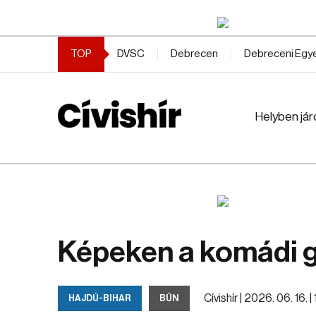
TOP
DVSC
Debrecen
Debreceni Eg
Helyben jár
Képeken a komádi gy
Cívishír |
2026. 06. 16. |
HAJDÚ-BIHAR
BŰN