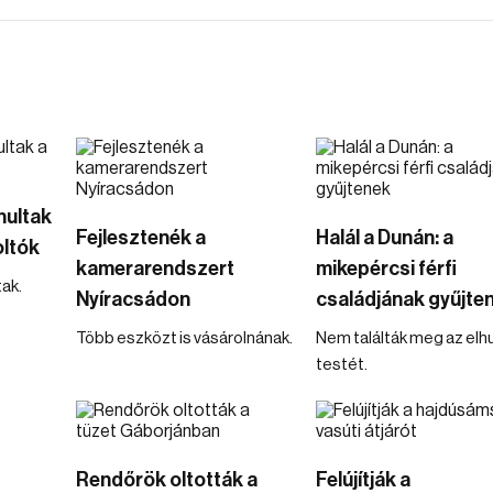
nultak
Fejlesztenék a
Halál a Dunán: a
oltók
kamerarendszert
mikepércsi férfi
ak.
Nyíracsádon
családjának gyűjte
Több eszközt is vásárolnának.
Nem találták meg az elh
testét.
Rendőrök oltották a
Felújítják a