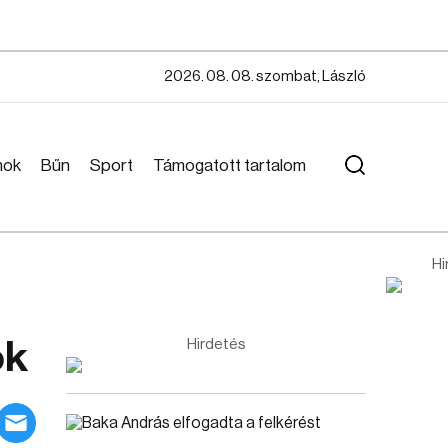
2026. 08. 08. szombat, László
mok
Bűn
Sport
Támogatott tartalom
Hi
ok
Hirdetés