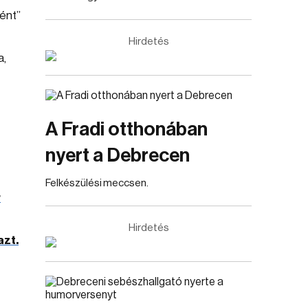
ként”
Hirdetés
a,
A Fradi otthonában
nyert a Debrecen
Felkészülési meccsen.
r
Hirdetés
azt.