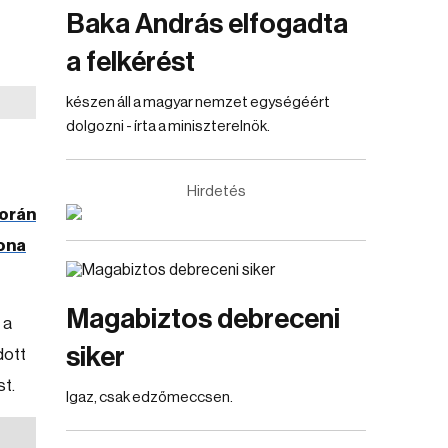
Baka András elfogadta
a felkérést
készen áll a magyar nemzet egységéért
dolgozni - írta a miniszterelnök.
Hirdetés
során
bona
Magabiztos debreceni
 a
siker
dott
st.
Igaz, csak edzőmeccsen.