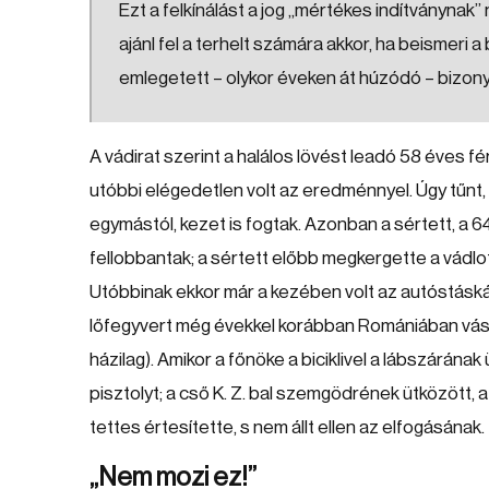
Ezt a felkínálást a jog „mértékes indítványna
ajánl fel a terhelt számára akkor, ha beisme
emlegetett – olykor éveken át húzódó – bizonyít
A vádirat szerint a halálos lövést leadó 58 éves fé
utóbbi elégedetlen volt az eredménnyel. Úgy tűnt, 
egymástól, kezet is fogtak. Azonban a sértett, a 64
fellobbantak; a sértett előbb megkergette a vádlo
Utóbbinak ekkor már a kezében volt az autóstáskája
lőfegyvert még évekkel korábban Romániában vásá
házilag). Amikor a főnöke a biciklivel a lábszárán
pisztolyt; a cső K. Z. bal szemgödrének ütközött, a
tettes értesítette, s nem állt ellen az elfogásának.
„Nem mozi ez!”