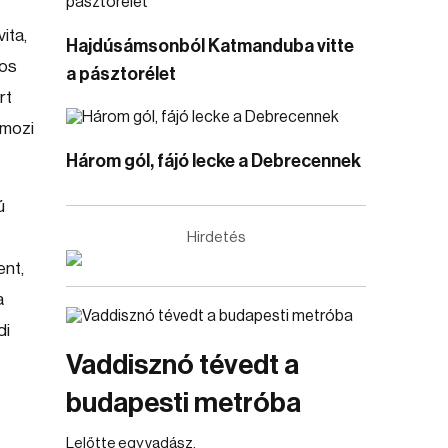
ita,
Hajdúsámsonból Katmanduba vitte
tos
a pásztorélet
rt
 mozi
Három gól, fájó lecke a Debrecennek
ú
Hirdetés
ent,
a
di
Vaddisznó tévedt a
budapesti metróba
Lelőtte egy vadász.