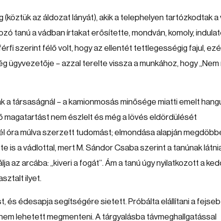
g (köztük az áldozat lányát), akik a telephelyen tartózkodtak a v
ozó tanú a vádban írtakat erősítette, mondván, komoly, indula
érfi szerint félő volt, hogy az ellentét tettlegességig fajul, ezé
cég ügyvezetője – azzal terelte vissza a munkához, hogy „Nem
ak a társaságnál – a kamionmosás minősége miatti emelt hang
ő magatartást nem észlelt és még a lövés eldördülését
él óra múlva szerzett tudomást; elmondása alapján megdöbb
te is a vádlottal, mert M. Sándor Csaba szerint a tanúnak látni
álja az arcába: „kiveri a fogát”. Ám a tanú úgy nyilatkozott a ked
ztalt ilyet.
st, és édesapja segítségére sietett. Próbálta elállítani a fejseb
t nem lehetett megmenteni. A tárgyalásba távmeghallgatással