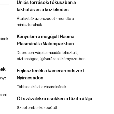
Uniós források: fókuszban a
lakhatás és a közlekedés
Átalakítják az országot - mondta a
miniszterelnök.
Kényelem a megújult Haema
Plasmánál a Malomparkban
Debreceni vérplazmaadás letisztult,
biztonságos, újjávarázsolt környezetben.
nek
Fejlesztenék a kamerarendszert
Nyíracsádon
unyt
Több eszközt is vásárolnának.
Öt százalékra csökken a tűzifa áfája
Szeptember közepétől.