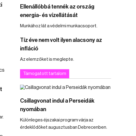
i
Ellenállóbbá tennék az ország
energia- és vízellátását
Munkához lát a védelmi munkacsoport.
Tíz éve nem volt ilyen alacsony az
infláció
Az elemzőket is meglepte.
Támogatott tartalom
t
Csillagvonat indul a Perseidák
t
nyomában
r.
Különleges éjszakai program várja az
érdeklődőket augusztusban Debrecenben.