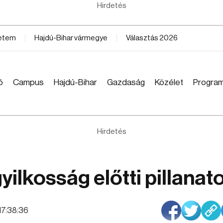
Hirdetés
yetem
Hajdú-Bihar vármegye
Választás 2026
ó
Campus
Hajdú-Bihar
Gazdaság
Közélet
Progra
Hirdetés
ilkosság előtti pillanat
 17:38:36