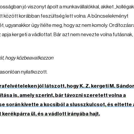
sságban jó viszonyt ápolt a munkavállalókkal, akiket „kolléga
lott között korábban feszültség lett volna. A bűncselekményt
t, ugyanakkor úgy ítélte meg, hogy az nem komoly. Ordítozásr
apja kergeti a vádlottat. Bár azt nem nevezte volna futásnak,
usát, hogy közbeavatkozzon
asonlóan nyilatkozott.
afelvételeken jól látszott, hogy K. Z. kergeti M. Sándo
ítása is, amely szerint, bár távozni szeretett volna a
e során kivette a kocsiból a slusszkulcsot, és eltette 
 kerékpárra ül, és a vádlott irányába hajt.