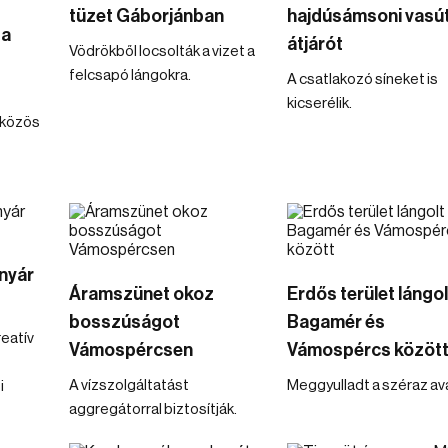
tüzet Gáborjánban
hajdúsámsoni vasút
 a
átjárót
Vödrökből locsolták a vizet a
felcsapó lángokra.
A csatlakozó síneket is
kicserélik.
 közös
 nyár
Áramszünet okoz
Erdős terület lángol
bosszúságot
Bagamér és
eatív
Vámospércsen
Vámospércs közöt
A vízszolgáltatást
Meggyulladt a széraz ava
i
aggregátorral biztosítják.