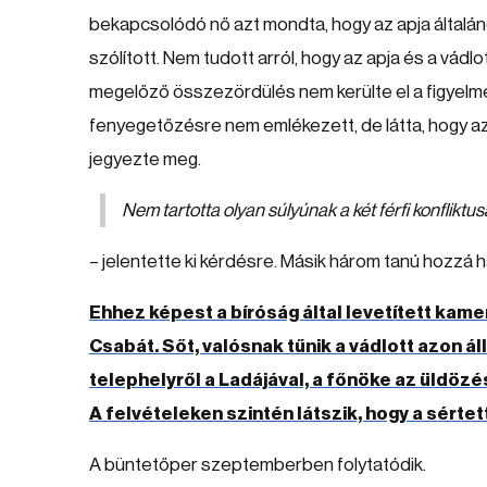
bekapcsolódó nő azt mondta, hogy az apja általáno
szólított. Nem tudott arról, hogy az apja és a vád
megelőző összezördülés nem kerülte el a figyelmé
fenyegetőzésre nem emlékezett, de látta, hogy az 
jegyezte meg.
Nem tartotta olyan súlyúnak a két férfi konflikt
– jelentette ki kérdésre. Másik három tanú hozzá h
Ehhez képest a bíróság által levetített kamer
Csabát. Sőt, valósnak tűnik a vádlott azon áll
telephelyről a Ladájával, a főnöke az üldözés
A felvételeken szintén látszik, hogy a sértett
A büntetőper szeptemberben folytatódik.