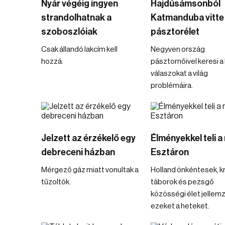
Nyár végéig ingyen
Hajdúsámsonból
strandolhatnak a
Katmanduba vitte
szoboszlóiak
pásztorélet
Csak állandó lakcím kell
Negyven ország
hozzá.
pásztornőivel keresi a
válaszokat a világ
problémáira.
Jelzett az érzékelő egy
Élményekkel teli a
debreceni házban
Esztáron
Mérgező gáz miatt vonultak a
Holland önkéntesek, kr
tűzoltók.
táborok és pezsgő
közösségi élet jellemz
ezeket a heteket.