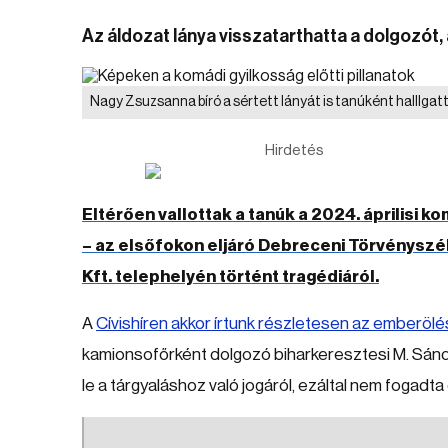
Az áldozat lánya visszatarthatta a dolgozót,
Nagy Zsuzsanna bíró a sértett lányát is tanúként halllgat
Hirdetés
Eltérően vallottak a tanúk a 2024. áprilisi ko
– az elsőfokon eljáró Debreceni Törvényszé
Kft. telephelyén történt tragédiáról.
A
Cívishíren akkor írtunk részletesen az emberölés
kamionsofőrként dolgozó biharkeresztesi M. Sán
le a tárgyaláshoz való jogáról, ezáltal nem fogadta