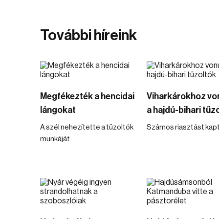
További híreink
Megfékezték a hencidai
Viharkárokhoz vo
lángokat
a hajdú-bihari tűz
A szél nehezítette a tűzoltók
Számos riasztást kapt
munkáját.