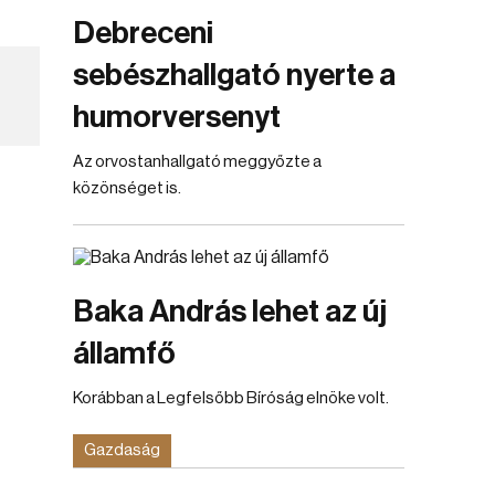
Debreceni
sebészhallgató nyerte a
humorversenyt
Az orvostanhallgató meggyőzte a
közönséget is.
Baka András lehet az új
államfő
Korábban a Legfelsőbb Bíróság elnöke volt.
Gazdaság