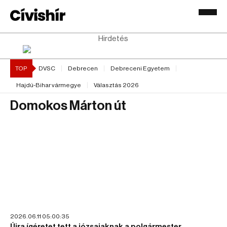
Hirdetés
TOP
DVSC
Debrecen
Debreceni Egyetem
Hajdú-Bihar vármegye
Választás 2026
Domokos Márton út
2026.06.11 05:00:35
Újra ígéretet tett a józsaiaknak a polgármester