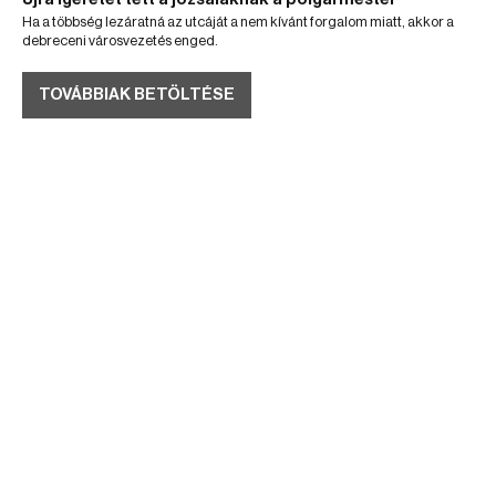
Ha a többség lezáratná az utcáját a nem kívánt forgalom miatt, akkor a
debreceni városvezetés enged.
TOVÁBBIAK BETÖLTÉSE