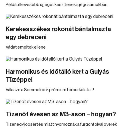
Például kevesebb új jeget készítenek a jégcsarnokban.
Kerekesszékes rokonát bántalmazta
egy debreceni
Vádat emeltek ellene.
Harmonikus és időtálló kert a Gulyás
Tüzéppel
Válaszd a Semmelrock prémium térburkolatait!
Tizenöt évesen az M3-ason – hogyan?
Tizenegy jogsértés miatt nyomoznak a furgontolvaj gyerek