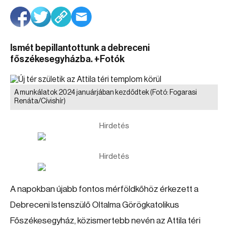
Ismét bepillantottunk a debreceni
főszékesegyházba. +Fotók
A munkálatok 2024 januárjában kezdődtek
(Fotó: Fogarasi
Renáta/Cívishír)
Hirdetés
Hirdetés
A napokban újabb fontos mérföldkőhöz érkezett a
Debreceni Istenszülő Oltalma Görögkatolikus
Főszékesegyház, közismertebb nevén az Attila téri