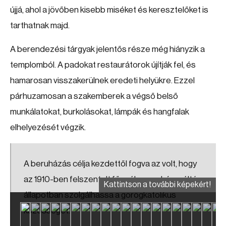
újjá, ahol a jövőben kisebb miséket és keresztelőket is
tarthatnak majd.
A berendezési tárgyak jelentős része még hiányzik a
templomból. A padokat restaurátorok újítják fel, és
hamarosan visszakerülnek eredeti helyükre. Ezzel
párhuzamosan a szakemberek a végső belső
munkálatokat, burkolásokat, lámpák és hangfalak
elhelyezését végzik.
A beruházás célja kezdettől fogva az volt, hogy
az 1910-ben felszentelt főszékesegyház méltó
Kattintson a további képekért!
állapotban szolgálhassa a görögkatolikus
közösséget.