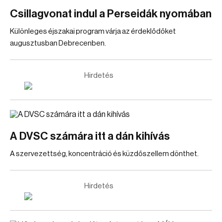
Csillagvonat indul a Perseidák nyomában
Különleges éjszakai program várja az érdeklődőket
augusztusban Debrecenben.
Hirdetés
A DVSC számára itt a dán kihívás
A szervezettség, koncentráció és küzdőszellem dönthet.
Hirdetés