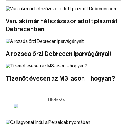
Van, aki már hétszázszor adott plazmát
Debrecenben
A rozsda őrzi Debrecen iparvágányait
Tizenöt évesen az M3-ason – hogyan?
Hirdetés