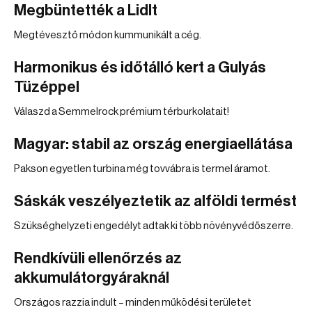
Megbüntették a Lidlt
Megtévesztő módon kummunikált a cég.
Harmonikus és időtálló kert a Gulyás
Tüzéppel
Válaszd a Semmelrock prémium térburkolatait!
Magyar: stabil az ország energiaellátása
Pakson egyetlen turbina még tovvábra is termel áramot.
Sáskák veszélyeztetik az alföldi termést
Szükséghelyzeti engedélyt adtak ki több növényvédőszerre.
Rendkívüli ellenőrzés az
akkumulátorgyáraknál
Országos razzia indult – minden működési területet