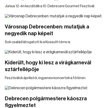
Június 12-én kezdődik a 10. Debreceni Gourmet Fesztivál.
Városnap Debrecenben: mutatjuk a
negyedik nap képeit
Sok család látogatott ki a Kossuth térre is.
Kiderült, hogy ki lesz a virágkarnevál
sztárfellépője
Fesztiválok áprilistól, ingyenes koncertek a főtéren.
Debrecen polgármestere káoszra
figyelmeztet