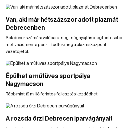
Van, aki már hétszázszor adott plazmát
Debrecenben
Sok donor számára valóban a segítségnyújtás a legfontosabb
motiváció, nem a pénz – tudtuk meg a plazmaközpont
vezetőjétől.
Épülhet a műfüves sportpálya
Nagymacson
Több mint 19 millió forintos fejlesztés kezdődhet.
A rozsda őrzi Debrecen iparvágányait