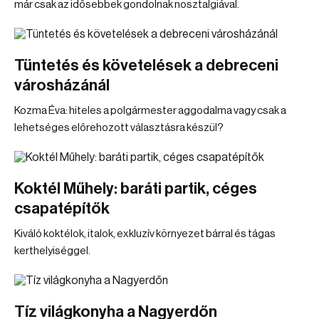
már csak az idősebbek gondolnak nosztalgiával.
Tüntetés és követelések a debreceni
városházánál
Kozma Éva: hiteles a polgármester aggodalma vagy csak a
lehetséges előrehozott választásra készül?
Koktél Műhely: baráti partik, céges
csapatépítők
Kiváló koktélok, italok, exkluzív környezet bárral és tágas
kerthelyiséggel.
Tíz világkonyha a Nagyerdőn