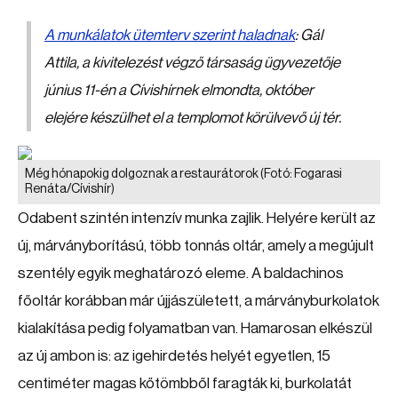
A munkálatok ütemterv szerint haladnak
: Gál
Attila, a kivitelezést végző társaság ügyvezetője
június 11-én a Cívishírnek elmondta, október
elejére készülhet el a templomot körülvevő új tér.
Még hónapokig dolgoznak a restaurátorok
(Fotó: Fogarasi
Renáta/Cívishír)
Odabent szintén intenzív munka zajlik. Helyére került az
új, márványborítású, több tonnás oltár, amely a megújult
szentély egyik meghatározó eleme. A baldachinos
főoltár korábban már újjászületett, a márványburkolatok
kialakítása pedig folyamatban van. Hamarosan elkészül
az új ambon is: az igehirdetés helyét egyetlen, 15
centiméter magas kőtömbből faragták ki, burkolatát