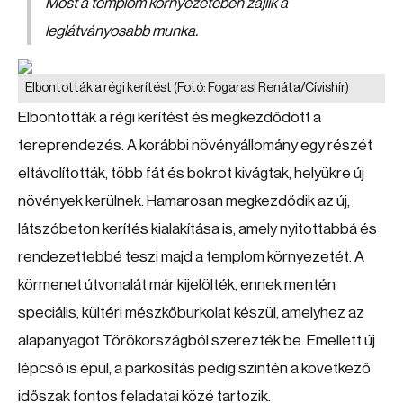
Most a templom környezetében zajlik a
leglátványosabb munka.
Elbontották a régi kerítést
(Fotó: Fogarasi Renáta/Cívishír)
Elbontották a régi kerítést és megkezdődött a
tereprendezés. A korábbi növényállomány egy részét
eltávolították, több fát és bokrot kivágtak, helyükre új
növények kerülnek. Hamarosan megkezdődik az új,
látszóbeton kerítés kialakítása is, amely nyitottabbá és
rendezettebbé teszi majd a templom környezetét. A
körmenet útvonalát már kijelölték, ennek mentén
speciális, kültéri mészkőburkolat készül, amelyhez az
alapanyagot Törökországból szerezték be. Emellett új
lépcső is épül, a parkosítás pedig szintén a következő
időszak fontos feladatai közé tartozik.