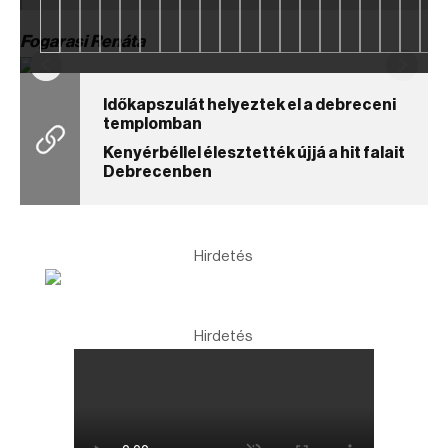
Fogarasi Renáta
Időkapszulát helyeztek el a debreceni
templomban
Kenyérbéllel élesztették újjá a hit falait
Debrecenben
Hirdetés
Hirdetés