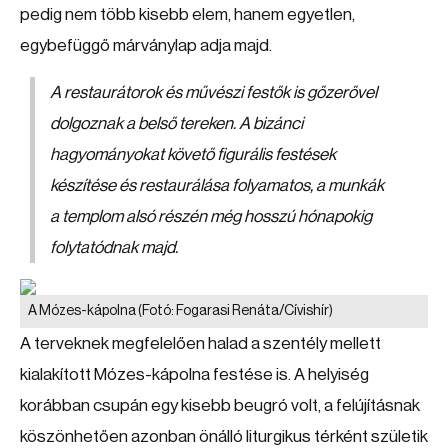
pedig nem több kisebb elem, hanem egyetlen,
egybefüggő márványlap adja majd.
A restaurátorok és művészi festők is gőzerővel
dolgoznak a belső tereken. A bizánci
hagyományokat követő figurális festések
készítése és restaurálása folyamatos, a munkák
a templom alsó részén még hosszú hónapokig
folytatódnak majd.
A Mózes-kápolna
(Fotó: Fogarasi Renáta/Cívishír)
A terveknek megfelelően halad a szentély mellett
kialakított Mózes-kápolna festése is. A helyiség
korábban csupán egy kisebb beugró volt, a felújításnak
köszönhetően azonban önálló liturgikus térként születik