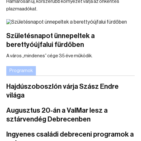
Hamarosan új, korszerűbb környezet várja az önkéntes
plazmaadókat.
Születésnapot ünnepeltek a
berettyóújfalui fürdőben
A város „mindenes” cége 35 éve működik.
Programok
Hajdúszoboszlón várja Szász Endre
világa
Augusztus 20-án a ValMar lesz a
sztárvendég Debrecenben
Ingyenes családi debreceni programok a