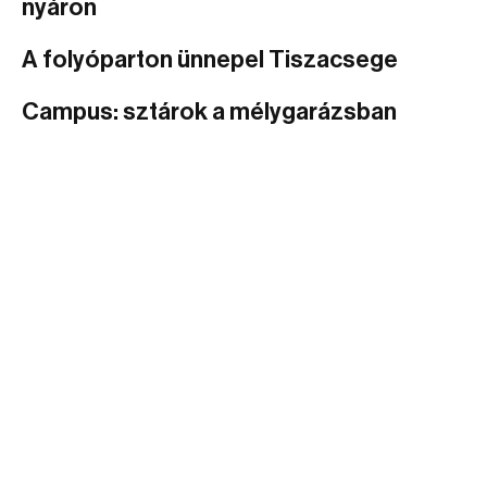
nyáron
A folyóparton ünnepel Tiszacsege
Campus: sztárok a mélygarázsban