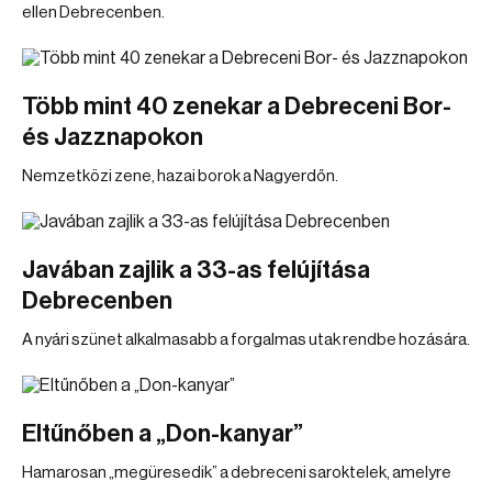
ellen Debrecenben.
Több mint 40 zenekar a Debreceni Bor-
és Jazznapokon
Nemzetközi zene, hazai borok a Nagyerdőn.
Javában zajlik a 33-as felújítása
Debrecenben
A nyári szünet alkalmasabb a forgalmas utak rendbe hozására.
Eltűnőben a „Don-kanyar”
Hamarosan „megüresedik” a debreceni saroktelek, amelyre