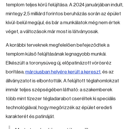
templom teljes körű felújítása. A 2024 januárjában indult,
mintegy 2,5 milliárd forintos beruházás során az épület
kívül-belül megújul, és bár a munkálatok még nem értek
véget, a változások már most is látványosak.
A korábbi terveknek megfelelően befejeződtek a
templom külső felújításának legnagyobb munkái.
Elkészült a toronysüveg új, előpatinázott vörösréz
borítása,
márciusban helyére került a kereszt
, és az
állványzatot is elbontották. A felújított téglahomlokzat
immár teljes szépségében látható: a szakemberek
több mint tízezer tégladarabot cseréltek ki speciális
technológiával, hogy megőrizzék az épület eredeti
karakterét és patináját.