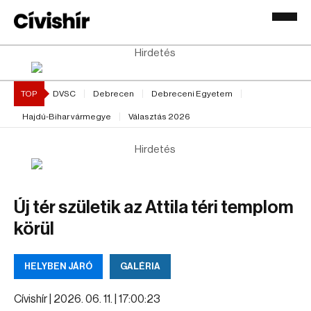
Hirdetés
TOP
DVSC
Debrecen
Debreceni Egyetem
Hajdú-Bihar vármegye
Választás 2026
Hirdetés
Új tér születik az Attila téri templom
körül
HELYBEN JÁRÓ
GALÉRIA
Cívishír |
2026. 06. 11. | 17:00:23