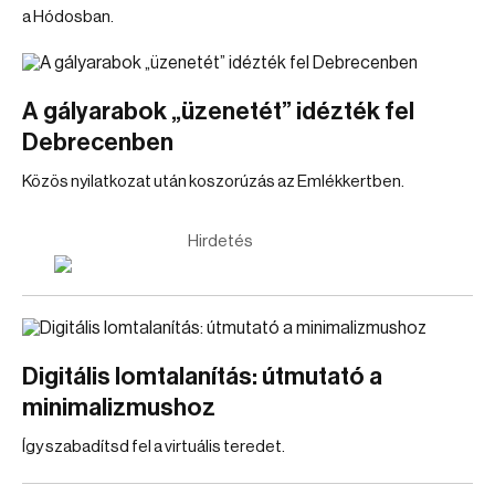
a Hódosban.
A gályarabok „üzenetét” idézték fel
Debrecenben
Közös nyilatkozat után koszorúzás az Emlékkertben.
Hirdetés
Digitális lomtalanítás: útmutató a
minimalizmushoz
Így szabadítsd fel a virtuális teredet.