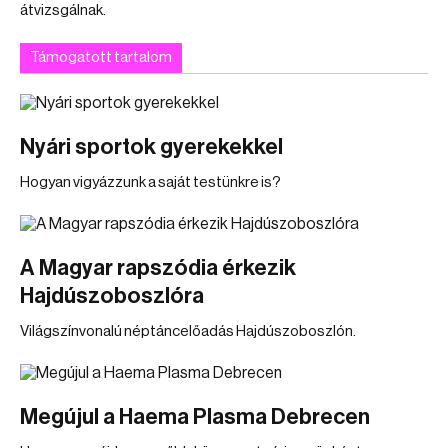
átvizsgálnak.
Támogatott tartalom
Nyári sportok gyerekekkel
Hogyan vigyázzunk a saját testünkre is?
A Magyar rapszódia érkezik
Hajdúszoboszlóra
Világszínvonalú néptáncelőadás Hajdúszoboszlón.
Megújul a Haema Plasma Debrecen