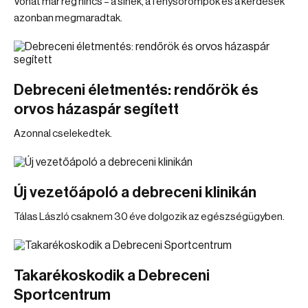
Vonat már rég nincs – a sínek, a fénysorompók és a kérdések
azonban megmaradtak.
Debreceni életmentés: rendőrök és
orvos házaspár segített
Azonnal cselekedtek.
Új vezetőápoló a debreceni klinikán
Tálas László csaknem 30 éve dolgozik az egészségügyben.
Takarékoskodik a Debreceni
Sportcentrum