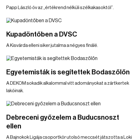
Papp László óv az „értékrend nélküli szélkakasoktól”.
Kupadöntőben a DVSC
A Kisvárda elleni siker jutalma a négyes finálé.
Egyetemisták is segítettek Bodaszőlőn
A DEKOM sokadik alkalommal vitt adományokat a zártkertek
lakóinak.
Debreceni győzelem a Buducsnoszt
ellen
A Bajnokok Ligája csoportkör utolsó meccsét játszotta a Loki