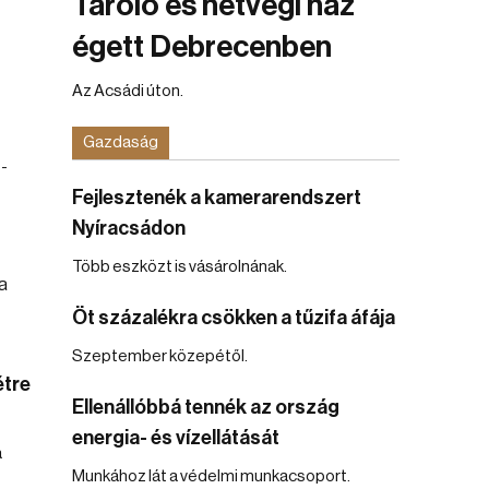
Tároló és hétvégi ház
égett Debrecenben
Az Acsádi úton.
Gazdaság
 -
Fejlesztenék a kamerarendszert
Nyíracsádon
Több eszközt is vásárolnának.
Öt százalékra csökken a tűzifa áfája
Szeptember közepétől.
étre
Ellenállóbbá tennék az ország
energia- és vízellátását
a
Munkához lát a védelmi munkacsoport.