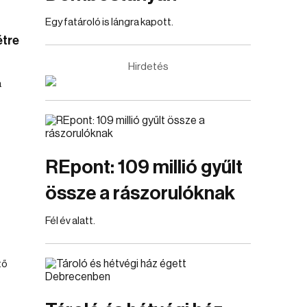
Egy fatároló is lángra kapott.
étre
Hirdetés
a
REpont: 109 millió gyűlt
össze a rászorulóknak
Fél év alatt.
tő