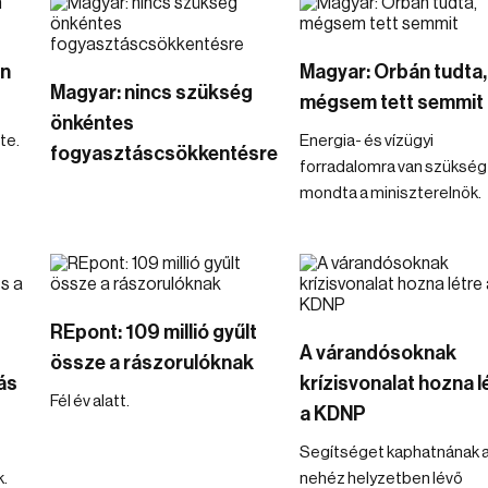
en
Magyar: Orbán tudta,
Magyar: nincs szükség
mégsem tett semmit
önkéntes
te.
Energia- és vízügyi
fogyasztáscsökkentésre
forradalomra van szükség
mondta a miniszterelnök.
REpont: 109 millió gyűlt
A várandósoknak
össze a rászorulóknak
ás
krízisvonalat hozna l
Fél év alatt.
a KDNP
Segítséget kaphatnának 
k.
nehéz helyzetben lévő