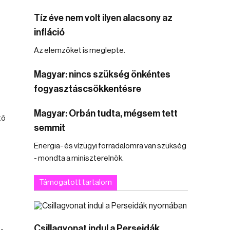
Tíz éve nem volt ilyen alacsony az
infláció
Az elemzőket is meglepte.
Magyar: nincs szükség önkéntes
fogyasztáscsökkentésre
Magyar: Orbán tudta, mégsem tett
tő
semmit
Energia- és vízügyi forradalomra van szükség
- mondta a miniszterelnök.
Támogatott tartalom
Csillagvonat indul a Perseidák
 -