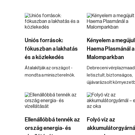
Uniós források:
Kényelem a megújul
fókuszban a lakhatás
Haema Plasmánál a
és a közlekedés
Malomparkban
Átalakítják az országot -
Debreceni vérplazmaad
mondta a miniszterelnök.
letisztult, biztonságos,
újjávarázsolt környezet
Ellenállóbbá tennék az
Folyó víz az
ország energia- és
akkumulátorgyárná