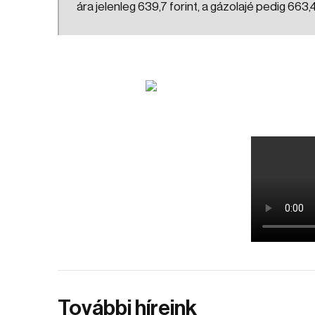
ára jelenleg 639,7 forint, a gázolajé pedig 663,4
További híreink