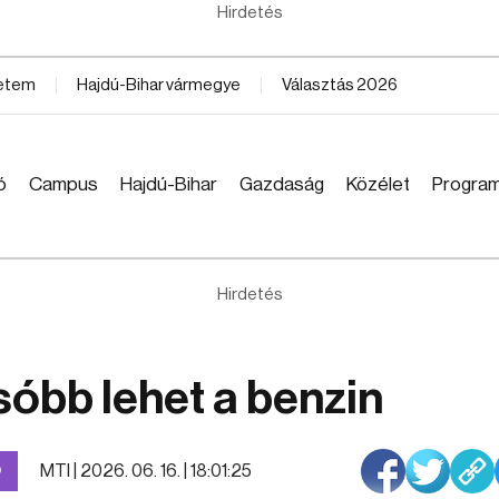
Hirdetés
yetem
Hajdú-Bihar vármegye
Választás 2026
ó
Campus
Hajdú-Bihar
Gazdaság
Közélet
Progra
Hirdetés
csóbb lehet a benzin
MTI |
2026. 06. 16. | 18:01:25
Ó