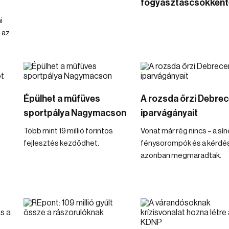
fogyasztáscsökkent
i
 az
Épülhet a műfüves
A rozsda őrzi Debre
sportpálya Nagymacson
iparvágányait
Több mint 19 millió forintos
Vonat már rég nincs – a sín
fejlesztés kezdődhet.
fénysorompók és a kérdé
azonban megmaradtak.