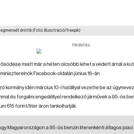
zegmensét érintik
(Fotó: Illusztráció/freepik)
Hirdetés
erősödése miatt már a héten olcsóbb lehet a védett árnál a ku
 miniszterelnök Facebook-oldalán június 16-án.
ző kormány idén március 10-i hatállyal vezette be az úgyneve
mal és forgalmi engedéllyel rendelkező járművek a 95-ös be
um 615 forint/liter áron tankolhatják.
ogy Magyarországon a 95-ös benzin literenkénti átlagos piaci