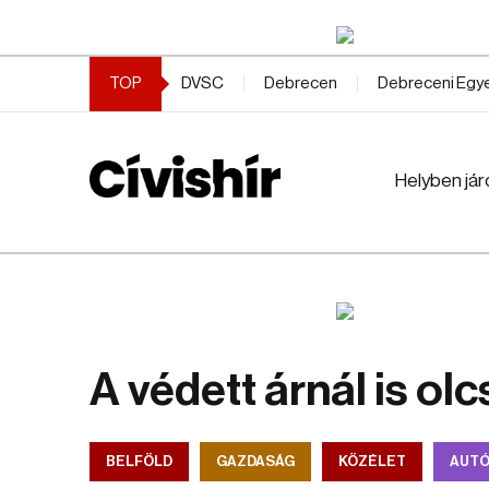
TOP
DVSC
Debrecen
Debreceni Eg
Helyben jár
A védett árnál is ol
BELFÖLD
GAZDASÁG
KÖZÉLET
AUT