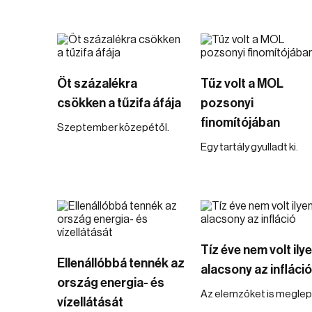
Öt százalékra
Tűz volt a MOL
csökken a tűzifa áfája
pozsonyi
finomítójában
Szeptember közepétől.
Egy tartály gyulladt ki.
Tíz éve nem volt ily
Ellenállóbbá tennék az
alacsony az infláció
ország energia- és
Az elemzőket is meglep
vízellátását