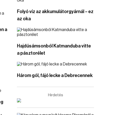
Folyó víz az akkumulátorgyárnál – ez
az oka
en a
Hajdúsámsonból Katmanduba vitte
a pásztorélet
Három gól, fájó lecke a Debrecennek
Hirdetés
ég