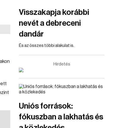
Visszakapja korábbi
nevét a debreceni
dandár
És az összes többi alakulat is.
takon
Hirdetés
zett
nzint
Uniós források:
fókuszban a lakhatás és
a közlekedés