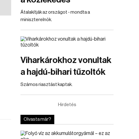
Átalakítják az országot - mondta a
miniszterelnök.
Viharkárokhoz vonultak
a hajdú-bihari tűzoltók
Számos riasztást kaptak.
Hirdetés
Olvasta már?