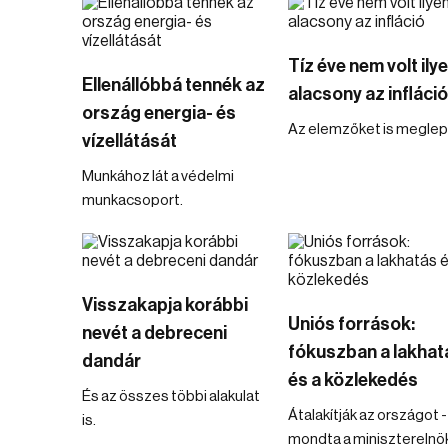
Tíz éve nem volt ily
Ellenállóbbá tennék az
alacsony az infláció
ország energia- és
Az elemzőket is meglep
vízellátását
Munkához lát a védelmi
munkacsoport.
Visszakapja korábbi
Uniós források:
nevét a debreceni
fókuszban a lakhat
dandár
és a közlekedés
És az összes többi alakulat
Átalakítják az országot -
is.
mondta a miniszterelnö