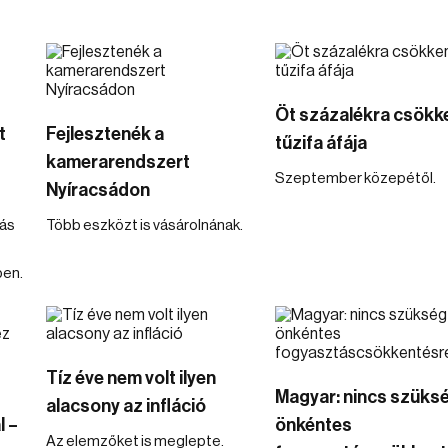
Öt százalékra csökk
t
Fejlesztenék a
tűzifa áfája
kamerarendszert
Szeptember közepétől.
Nyíracsádon
ás
Több eszközt is vásárolnának.
ben.
Tíz éve nem volt ilyen
Magyar: nincs szüks
alacsony az infláció
l –
önkéntes
Az elemzőket is meglepte.