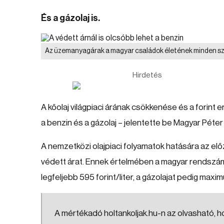
És a gázolaj is.
Az üzemanyagárak a magyar családok életének minden s
Hirdetés
A kőolaj világpiaci árának csökkenése és a forint 
a benzin és a gázolaj – jelentette be Magyar Péter
A nemzetközi olajpiaci folyamatok hatására az elő
védett árat. Ennek értelmében a magyar rendszám
legfeljebb 595 forint/liter, a gázolajat pedig maxim
A mértékadó holtankoljak.hu-n az olvasható, h