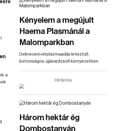
ésre
Kényelem a megújult
Haema Plasmánál a
Malomparkban
Debreceni vérplazmaadás letisztult,
cen
biztonságos, újjávarázsolt környezetben.
ek, a
Hirdetés
sek
Három hektár ég
Dombostanyán