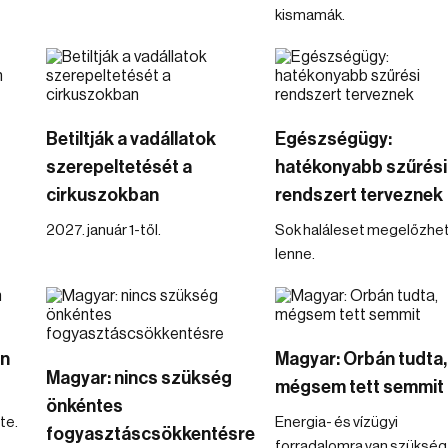
kismamák.
Betiltják a vadállatok
Egészségügy:
szerepeltetését a
hatékonyabb szűrési
cirkuszokban
rendszert terveznek
2027. január 1-től.
Sok haláleset megelőzhe
lenne.
en
Magyar: Orbán tudta,
Magyar: nincs szükség
mégsem tett semmit
önkéntes
te.
Energia- és vízügyi
fogyasztáscsökkentésre
forradalomra van szükség