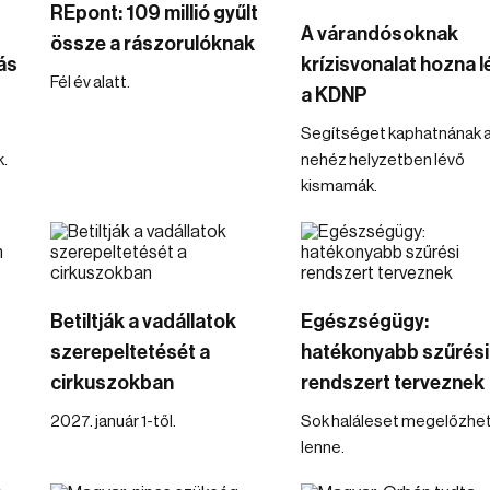
REpont: 109 millió gyűlt
A várandósoknak
össze a rászorulóknak
ás
krízisvonalat hozna l
Fél év alatt.
a KDNP
Segítséget kaphatnának 
k.
nehéz helyzetben lévő
kismamák.
Betiltják a vadállatok
Egészségügy:
szerepeltetését a
hatékonyabb szűrési
cirkuszokban
rendszert terveznek
2027. január 1-től.
Sok haláleset megelőzhe
lenne.