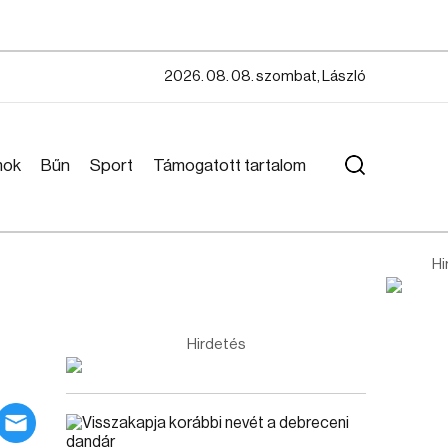
2026. 08. 08. szombat, László
mok
Bűn
Sport
Támogatott tartalom
Hi
Hirdetés