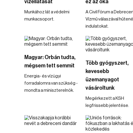
vízellátását
ez az oka
Munkához lát a védelmi
A Civil Fórum a Debrecen
munkacsoport.
Vízmű válaszával hűtené
indulatokat.
Magyar: Orbán tudta,
Több gyógyszert,
mégsem tett semmit
kevesebb
Energia- és vízügyi
üzemanyagot
forradalomra van szükség -
vásároltunk
mondta a miniszterelnök.
Megérkezett a KSH
legfrissebb jelentése.