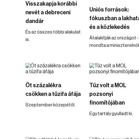
Visszakapja korábbi
Uniós források:
nevét a debreceni
fókuszban a lakhat
dandár
és a közlekedés
És az összes többi alakulat
Átalakítják az országot -
is.
mondta a miniszterelnö
Öt százalékra
Tűz volt a MOL
csökken a tűzifa áfája
pozsonyi
finomítójában
Szeptember közepétől.
Egy tartály gyulladt ki.