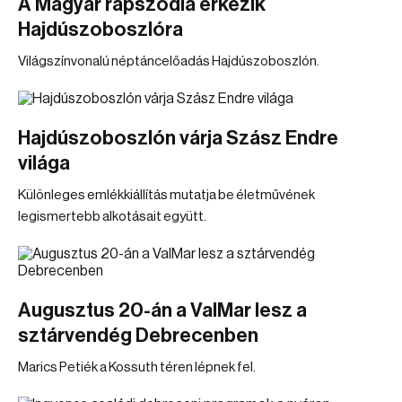
A Magyar rapszódia érkezik
Hajdúszoboszlóra
Világszínvonalú néptáncelőadás Hajdúszoboszlón.
Hajdúszoboszlón várja Szász Endre
világa
Különleges emlékkiállítás mutatja be életművének
legismertebb alkotásait együtt.
Augusztus 20-án a ValMar lesz a
sztárvendég Debrecenben
Marics Petiék a Kossuth téren lépnek fel.