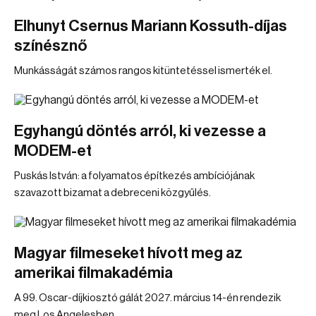
Elhunyt Csernus Mariann Kossuth-díjas
színésznő
Munkásságát számos rangos kitüntetéssel ismerték el.
Egyhangú döntés arról, ki vezesse a
MODEM-et
Puskás István: a folyamatos építkezés ambíciójának
szavazott bizamat a debreceni közgyűlés.
Magyar filmeseket hívott meg az
amerikai filmakadémia
A 99. Oscar-díjkiosztó gálát 2027. március 14-én rendezik
meg Los Angelesben.