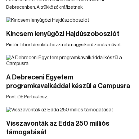
Debrecenben. A trükközők ráfizetnek.
Kincsem lenyűgözi Hajdúszoboszlót
Pintér Tibor társulata hozza el a nagysikerű zenés művet.
A Debreceni Egyetem
programkavalkáddal készül a Campusra
Pont iDE Parti is lesz.
Visszavonták az Edda 250 milliós
támogatását