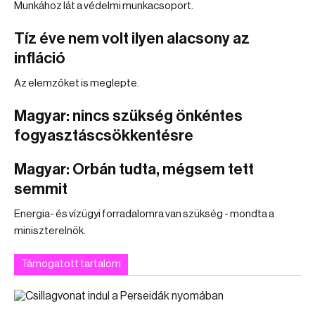
Munkához lát a védelmi munkacsoport.
Tíz éve nem volt ilyen alacsony az
infláció
Az elemzőket is meglepte.
Magyar: nincs szükség önkéntes
fogyasztáscsökkentésre
Magyar: Orbán tudta, mégsem tett
semmit
Energia- és vízügyi forradalomra van szükség - mondta a
miniszterelnök.
Támogatott tartalom