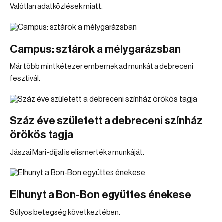
Valótlan adatközlések miatt.
Campus: sztárok a mélygarázsban
Már több mint kétezer embernek ad munkát a debreceni
fesztivál.
Száz éve született a debreceni színház
örökös tagja
Jászai Mari-díjjal is elismerték a munkáját.
Elhunyt a Bon-Bon együttes énekese
Súlyos betegség következtében.