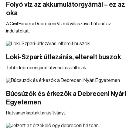
Folyó víz az akkumulátorgyárnál – ez az
oka
A Civil Fórum a Debreceni Vízmű válaszával hűtené az
indulatokat.
Loki-Szpari: útlezárás, elterelt buszok
Több debreceni járat útvonala is változik.
Búcsúzók és érkezők a Debreceni Nyári
Egyetemen
Hatvanan kaptak tanúsítványt.