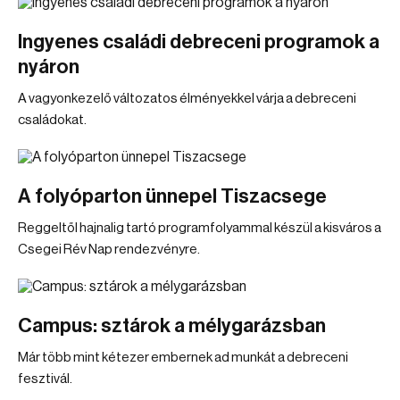
Ingyenes családi debreceni programok a
nyáron
A vagyonkezelő változatos élményekkel várja a debreceni
családokat.
A folyóparton ünnepel Tiszacsege
Reggeltől hajnalig tartó programfolyammal készül a kisváros a
Csegei Rév Nap rendezvényre.
Campus: sztárok a mélygarázsban
Már több mint kétezer embernek ad munkát a debreceni
fesztivál.