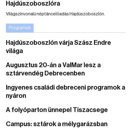
Hajdúszoboszlóra
Világszínvonalú néptáncelőadás Hajdúszoboszlón.
Programok
Hajdúszoboszlón várja Szász Endre
világa
Augusztus 20-án a ValMar lesz a
sztárvendég Debrecenben
Ingyenes családi debreceni programok a
nyáron
A folyóparton ünnepel Tiszacsege
Campus: sztárok a mélygarázsban