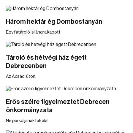
Három hektár ég Dombostanyán
Egy fatároló is lángra kapott.
Tároló és hétvégi ház égett
Debrecenben
Az Acsádi úton.
Erős szélre figyelmeztet Debrecen
önkormányzata
Ne parkoljanak fák alá!