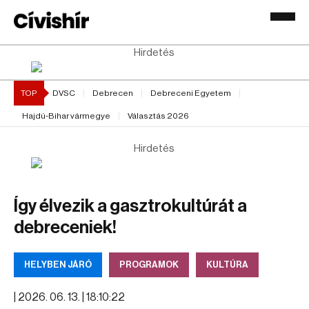
Hirdetés
TOP
DVSC
Debrecen
Debreceni Egyetem
Hajdú-Bihar vármegye
Választás 2026
Hirdetés
Így élvezik a gasztrokultúrát a
debreceniek!
HELYBEN JÁRÓ
PROGRAMOK
KULTÚRA
|
2026. 06. 13. | 18:10:22