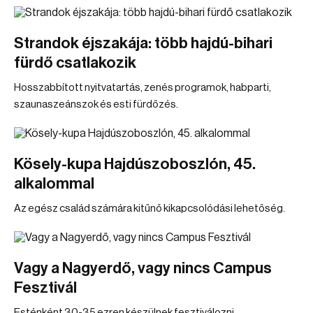
Strandok éjszakája: több hajdú-bihari
fürdő csatlakozik
Hosszabbított nyitvatartás, zenés programok, habparti,
szaunaszeánszok és esti fürdőzés.
Kösely-kupa Hajdúszoboszlón, 45.
alkalommal
Az egész család számára kitűnő kikapcsolódási lehetőség.
Vagy a Nagyerdő, vagy nincs Campus
Fesztivál
Esténként 30-35 ezren készülnek fesztiválozni