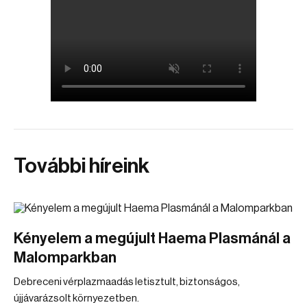
További híreink
Kényelem a megújult Haema Plasmánál a
Malomparkban
Debreceni vérplazmaadás letisztult, biztonságos,
újjávarázsolt környezetben.