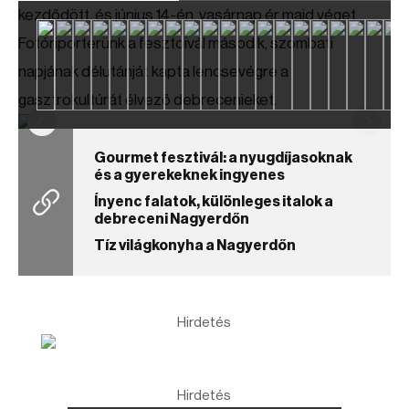
kezdődött, és június 14-én, vasárnap ér majd véget.
Fotóriporterünk a fesztoivál második, szombati
napjának délutánját kapta lencsevégre a
gasztrokultúrát élvező debrecenieket.
Gourmet fesztivál: a nyugdíjasoknak
és a gyerekeknek ingyenes
Ínyenc falatok, különleges italok a
debreceni Nagyerdőn
Tíz világkonyha a Nagyerdőn
Hirdetés
Hirdetés