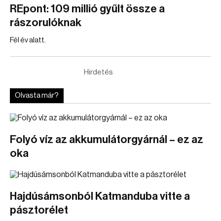
REpont: 109 millió gyűlt össze a
rászorulóknak
Fél év alatt.
Hirdetés
Olvasta már?
Folyó víz az akkumulátorgyárnál – ez az
oka
Hajdúsámsonból Katmanduba vitte a
pásztorélet