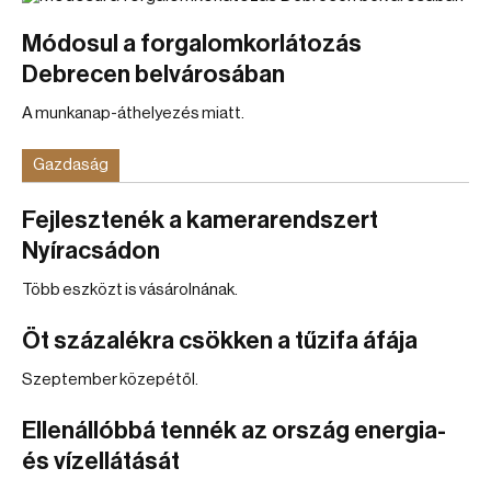
Módosul a forgalomkorlátozás
Debrecen belvárosában
A munkanap-áthelyezés miatt.
Gazdaság
Fejlesztenék a kamerarendszert
Nyíracsádon
Több eszközt is vásárolnának.
Öt százalékra csökken a tűzifa áfája
Szeptember közepétől.
Ellenállóbbá tennék az ország energia-
és vízellátását