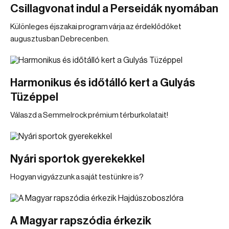
Csillagvonat indul a Perseidák nyomában
Különleges éjszakai program várja az érdeklődőket
augusztusban Debrecenben.
Harmonikus és időtálló kert a Gulyás
Tüzéppel
Válaszd a Semmelrock prémium térburkolatait!
Nyári sportok gyerekekkel
Hogyan vigyázzunk a saját testünkre is?
A Magyar rapszódia érkezik