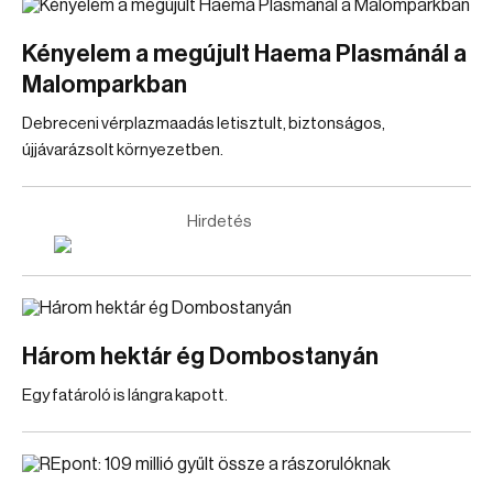
Kényelem a megújult Haema Plasmánál a
Malomparkban
Debreceni vérplazmaadás letisztult, biztonságos,
újjávarázsolt környezetben.
Hirdetés
Három hektár ég Dombostanyán
Egy fatároló is lángra kapott.