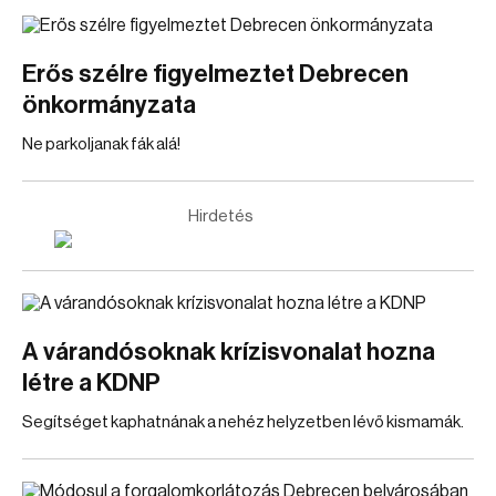
Erős szélre figyelmeztet Debrecen
önkormányzata
Ne parkoljanak fák alá!
Hirdetés
A várandósoknak krízisvonalat hozna
létre a KDNP
Segítséget kaphatnának a nehéz helyzetben lévő kismamák.