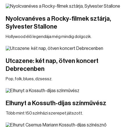
Nyolcvanéves a Rocky-filmek sztárja,
Sylvester Stallone
Hollywood élő legendája még mindig dolgozik.
Utcazene: két nap, ötven koncert
Debrecenben
Pop, folk, blues, dzsessz.
Elhunyt a Kossuth-díjas színművész
Több mint 150 színházi szerepet játszott.