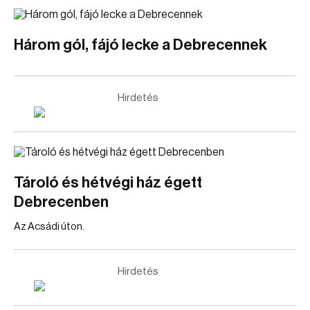
Három gól, fájó lecke a Debrecennek
Hirdetés
Tároló és hétvégi ház égett
Debrecenben
Az Acsádi úton.
Hirdetés