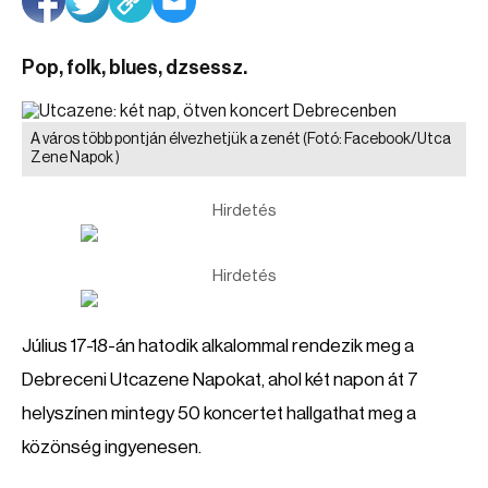
Pop, folk, blues, dzsessz.
A város több pontján élvezhetjük a zenét
(Fotó: Facebook/Utca
Zene Napok )
Hirdetés
Hirdetés
Július 17-18-án hatodik alkalommal rendezik meg a
Debreceni Utcazene Napokat, ahol két napon át 7
helyszínen mintegy 50 koncertet hallgathat meg a
közönség ingyenesen.