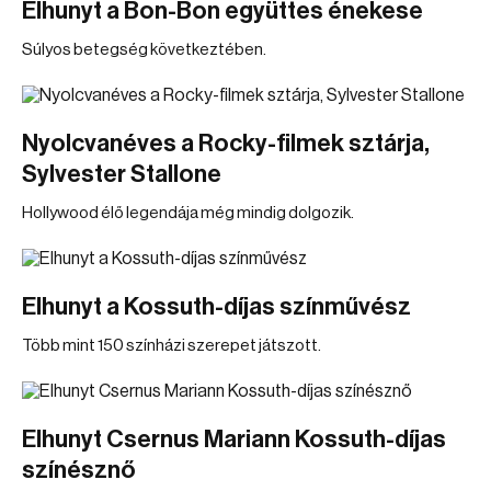
Elhunyt a Bon-Bon együttes énekese
Súlyos betegség következtében.
Nyolcvanéves a Rocky-filmek sztárja,
Sylvester Stallone
Hollywood élő legendája még mindig dolgozik.
Elhunyt a Kossuth-díjas színművész
Több mint 150 színházi szerepet játszott.
Elhunyt Csernus Mariann Kossuth-díjas
színésznő