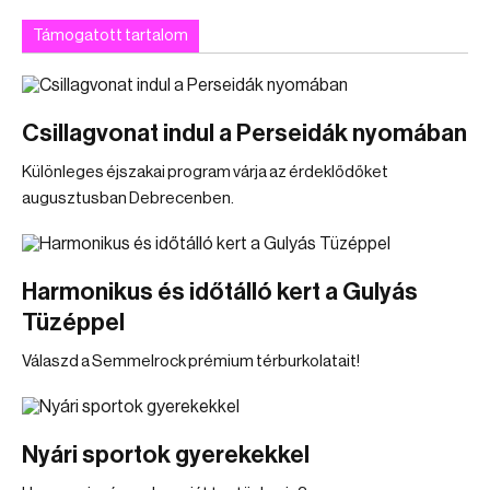
Támogatott tartalom
Csillagvonat indul a Perseidák nyomában
Különleges éjszakai program várja az érdeklődőket
augusztusban Debrecenben.
Harmonikus és időtálló kert a Gulyás
Tüzéppel
Válaszd a Semmelrock prémium térburkolatait!
Nyári sportok gyerekekkel