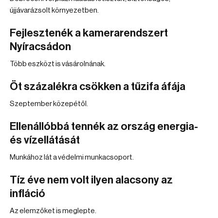
újjávarázsolt környezetben.
Fejlesztenék a kamerarendszert
Nyíracsádon
Több eszközt is vásárolnának.
Öt százalékra csökken a tűzifa áfája
Szeptember közepétől.
Ellenállóbbá tennék az ország energia-
és vízellátását
Munkához lát a védelmi munkacsoport.
Tíz éve nem volt ilyen alacsony az
infláció
Az elemzőket is meglepte.