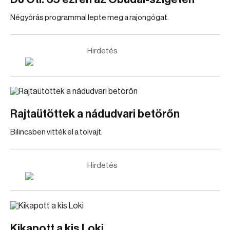
Négyórás programmal lepte meg a rajongógat.
Hirdetés
Rajtaütöttek a nádudvari betörőn
Bilincsben vitték el a tolvajt.
Hirdetés
Kikapott a kis Loki