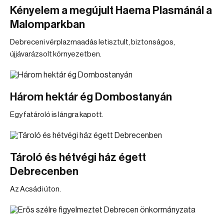
Kényelem a megújult Haema Plasmánál a
Malomparkban
Debreceni vérplazmaadás letisztult, biztonságos,
újjávarázsolt környezetben.
Három hektár ég Dombostanyán
Egy fatároló is lángra kapott.
Tároló és hétvégi ház égett
Debrecenben
Az Acsádi úton.