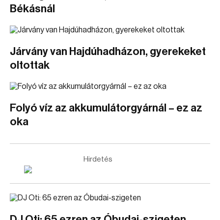
Békásnál
Járvány van Hajdúhadházon, gyerekeket
oltottak
Folyó víz az akkumulátorgyárnál – ez az
oka
Hirdetés
DJ Oti: 65 ezren az Óbudai-szigeten