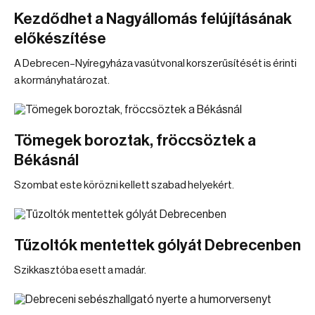
Kezdődhet a Nagyállomás felújításának
előkészítése
A Debrecen–Nyíregyháza vasútvonal korszerűsítését is érinti
a kormányhatározat.
Tömegek boroztak, fröccsöztek a
Békásnál
Szombat este körözni kellett szabad helyekért.
Tűzoltók mentettek gólyát Debrecenben
Szikkasztóba esett a madár.