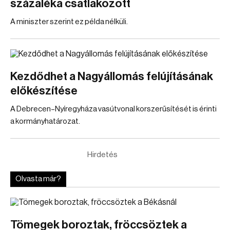
százaléka csatlakozott
A miniszter szerint ez példa nélküli.
Kezdődhet a Nagyállomás felújításának
előkészítése
A Debrecen–Nyíregyháza vasútvonal korszerűsítését is érinti
a kormányhatározat.
Hirdetés
Olvasta már?
Tömegek boroztak, fröccsöztek a