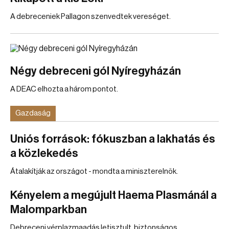
A debreceniek Pallagon szenvedtek vereséget.
Négy debreceni gól Nyíregyházán
A DEAC elhozta a három pontot.
Gazdaság
Uniós források: fókuszban a lakhatás és
a közlekedés
Átalakítják az országot - mondta a miniszterelnök.
Kényelem a megújult Haema Plasmánál a
Malomparkban
Debreceni vérplazmaadás letisztult, biztonságos,