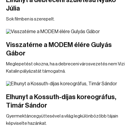
Elhunyt a debreceni születésű Nyakó
Júlia
Sok filmben is szerepelt.
Visszatérne a MODEM élére Gulyás
Gábor
Meglepetést okozna, ha a debreceni városvezetés nem Vizi
Katalin pályázatát támogatná.
Elhunyt a Kossuth-díjas koreográfus,
Timár Sándor
Gyermektáncegyüttesével a világ legkülönbözőbb tájain
képviselte hazánkat.