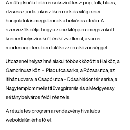
A műfaji kínálat idén is sokszínű lesz: pop, folk, blues,
dzsessz, indie, akusztikus rock és világzenei
hangulatok is megjelennek a belváros utcáin. A
szervezők célja, hogy a zene kilépjen a megszokott
koncerthelyszínekről, és közvetlenül, a város
mindennapi tereiben találkozzon a közönséggel.
Utcazenei helyszínné alakul többek között a Hal köz, a
Gambrinusz köz – Piac utca sarka, a Rózsa utca, az
Ifiház udvara, a Csapó utca – Dósa Nádor tér sarka, a
Nagytemplom melletti üvegpiramis és a Medgyessy
sétány belváros felőli része is.
A részletes program a rendezvény
hivatalos
weboldalán
érhető el.