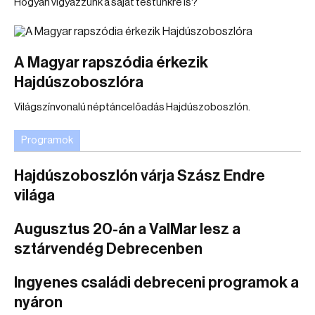
Hogyan vigyázzunk a saját testünkre is?
A Magyar rapszódia érkezik
Hajdúszoboszlóra
Világszínvonalú néptáncelőadás Hajdúszoboszlón.
Programok
Hajdúszoboszlón várja Szász Endre
világa
Augusztus 20-án a ValMar lesz a
sztárvendég Debrecenben
Ingyenes családi debreceni programok a
nyáron