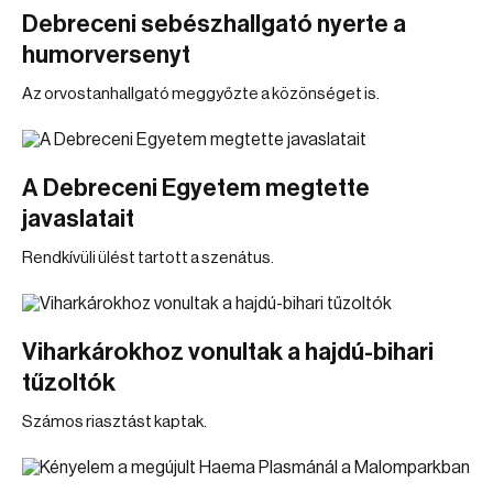
Debreceni sebészhallgató nyerte a
humorversenyt
Az orvostanhallgató meggyőzte a közönséget is.
A Debreceni Egyetem megtette
javaslatait
Rendkívüli ülést tartott a szenátus.
Viharkárokhoz vonultak a hajdú-bihari
tűzoltók
Számos riasztást kaptak.