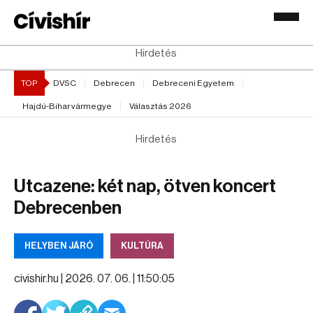
Hirdetés
TOP
DVSC
Debrecen
Debreceni Egyetem
Hajdú-Bihar vármegye
Választás 2026
Hirdetés
Utcazene: két nap, ötven koncert
Debrecenben
HELYBEN JÁRÓ
KULTÚRA
civishir.hu |
2026. 07. 06. | 11:50:05