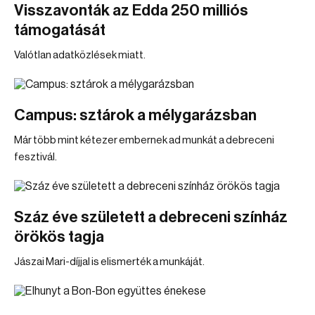
Visszavonták az Edda 250 milliós
támogatását
Valótlan adatközlések miatt.
Campus: sztárok a mélygarázsban
Már több mint kétezer embernek ad munkát a debreceni
fesztivál.
Száz éve született a debreceni színház
örökös tagja
Jászai Mari-díjjal is elismerték a munkáját.