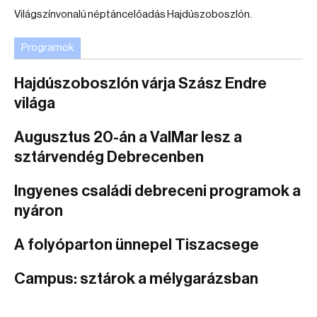
Világszínvonalú néptáncelőadás Hajdúszoboszlón.
Programok
Hajdúszoboszlón várja Szász Endre
világa
Augusztus 20-án a ValMar lesz a
sztárvendég Debrecenben
Ingyenes családi debreceni programok a
nyáron
A folyóparton ünnepel Tiszacsege
Campus: sztárok a mélygarázsban