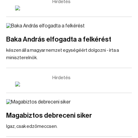
Hirdetés
Baka András elfogadta a felkérést
készen áll a magyar nemzet egységéért dolgozni - írta a
miniszterelnök.
Hirdetés
Magabiztos debreceni siker
Igaz, csak edzőmeccsen.