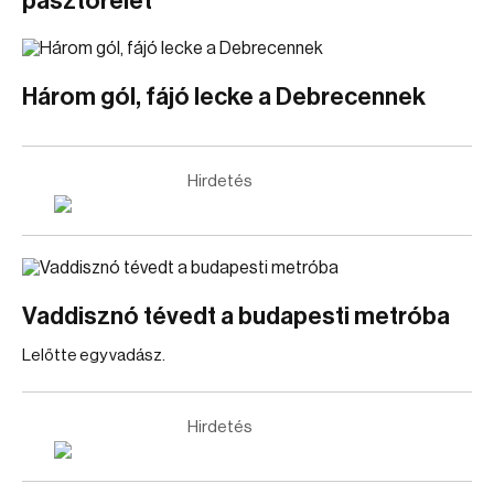
pásztorélet
Három gól, fájó lecke a Debrecennek
Hirdetés
Vaddisznó tévedt a budapesti metróba
Lelőtte egy vadász.
Hirdetés