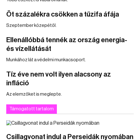
Öt százalékra csökken a tűzifa áfája
Szeptember közepétől.
Ellenállóbbá tennék az ország energia-
és vízellátását
Munkához lát a védelmi munkacsoport.
Tíz éve nem volt ilyen alacsony az
infláció
Az elemzőket is meglepte.
Támogatott tartalom
Csillagvonat indul a Perseidák nyomában