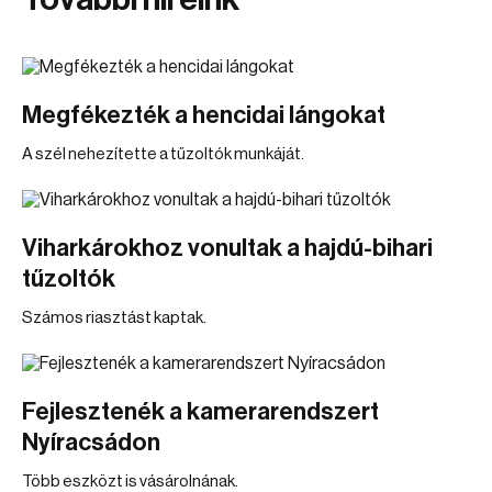
Megfékezték a hencidai lángokat
A szél nehezítette a tűzoltók munkáját.
Viharkárokhoz vonultak a hajdú-bihari
tűzoltók
Számos riasztást kaptak.
Fejlesztenék a kamerarendszert
Nyíracsádon
Több eszközt is vásárolnának.