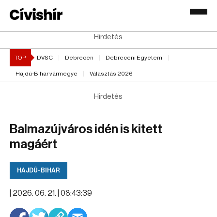
Hirdetés
TOP
DVSC
Debrecen
Debreceni Egyetem
Hajdú-Bihar vármegye
Választás 2026
Hirdetés
Balmazújváros idén is kitett
magáért
HAJDÚ-BIHAR
|
2026. 06. 21. | 08:43:39