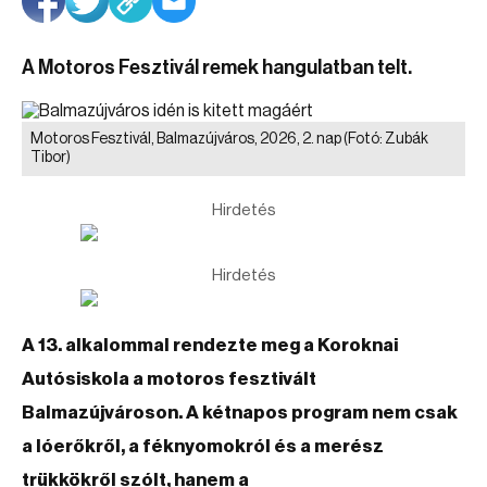
A Motoros Fesztivál remek hangulatban telt.
Motoros Fesztivál, Balmazújváros, 2026, 2. nap
(Fotó: Zubák
Tibor)
Hirdetés
Hirdetés
A 13. alkalommal rendezte meg a Koroknai
Autósiskola a motoros fesztivált
Balmazújvároson. A kétnapos program nem csak
a lóerőkről, a féknyomokról és a merész
trükkökről szólt, hanem a