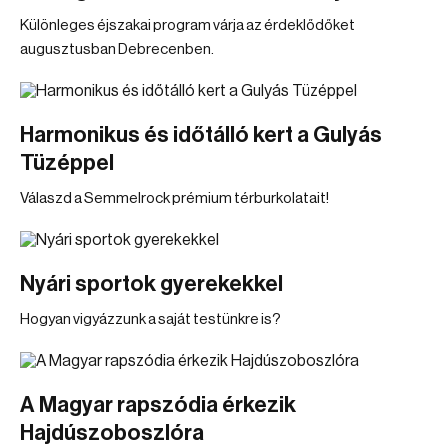
Különleges éjszakai program várja az érdeklődőket
augusztusban Debrecenben.
Harmonikus és időtálló kert a Gulyás
Tüzéppel
Válaszd a Semmelrock prémium térburkolatait!
Nyári sportok gyerekekkel
Hogyan vigyázzunk a saját testünkre is?
A Magyar rapszódia érkezik
Hajdúszoboszlóra