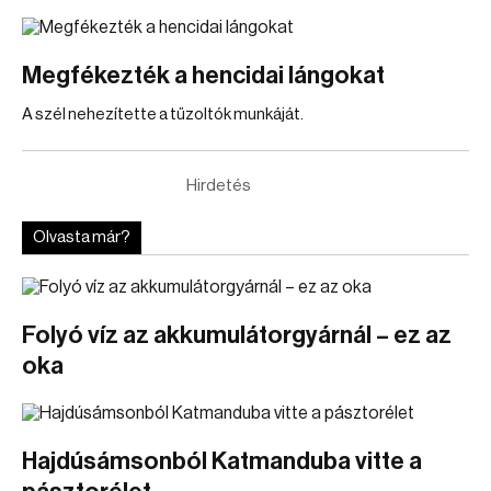
Megfékezték a hencidai lángokat
A szél nehezítette a tűzoltók munkáját.
Hirdetés
Olvasta már?
Folyó víz az akkumulátorgyárnál – ez az
oka
Hajdúsámsonból Katmanduba vitte a