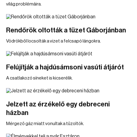
világ problémáira.
Rendőrök oltották a tüzet Gáborjánban
Vödrökből locsolták a vizet a felcsapó lángokra.
Felújítják a hajdúsámsoni vasúti átjárót
A csatlakozó síneket is kicserélik.
Jelzett az érzékelő egy debreceni
házban
Mérgező gáz miatt vonultak a tűzoltók.