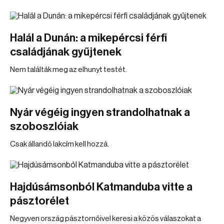
Halál a Dunán: a mikepércsi férfi
családjának gyűjtenek
Nem találták meg az elhunyt testét.
Nyár végéig ingyen strandolhatnak a
szoboszlóiak
Csak állandó lakcím kell hozzá.
Hajdúsámsonból Katmanduba vitte a
pásztorélet
Negyven ország pásztornőivel keresi a közös válaszokat a