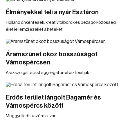
Élményekkel teli a nyár Esztáron
Holland önkéntesek, kreatív táborok és pezsgő közösségi
élet jellemzi ezeket a heteket.
Áramszünet okoz bosszúságot
Vámospércsen
A vízszolgáltatást aggregátorral biztosítják.
Erdős terület lángolt Bagamér és
Vámospércs között
Meggyulladt a széraz avar.