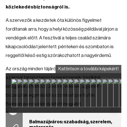
közlekedésbiztonságról is.
A szervezők a kezdetek óta különös figyelmet
fordítanak arra, hogy a helyi közösség példával járjon a
vendégek előtt. A fesztivál a teljes család számára
kikapcsolódást jelentett: pénteken és szombaton is
reggeltől késő estig szórakozhatott a nagyérdemű.
Az ország minden tájáról érkeztek motorosok, hogy
Kattintson a további képekért!
szakmai tapasztalatot szerezzenek, továbbá
kirúgjanak a hámból. Jövőre, veletek, ugyanitt! –
búcsúztak egymástól a szombati parti után.
Balmazújváros idén is kitett magáért.
Balmazújváros: szabadság, szerelem,