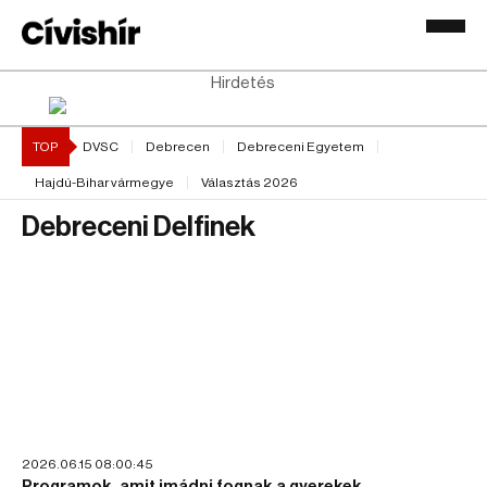
Hirdetés
TOP
DVSC
Debrecen
Debreceni Egyetem
Hajdú-Bihar vármegye
Választás 2026
Debreceni Delfinek
2026.06.15 08:00:45
Programok, amit imádni fognak a gyerekek