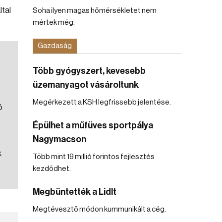
ltal
Soha ilyen magas hőmérsékletet nem
mértek még.
Gazdaság
Több gyógyszert, kevesebb
üzemanyagot vásároltunk
Megérkezett a KSH legfrissebb jelentése.
ó
Épülhet a műfüves sportpálya
Nagymacson
k
Több mint 19 millió forintos fejlesztés
kezdődhet.
Megbüntették a Lidlt
Megtévesztő módon kummunikált a cég.