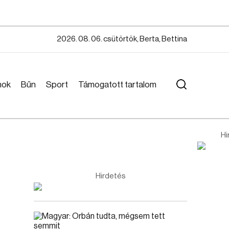
2026. 08. 06. csütörtök, Berta, Bettina
mok
Bűn
Sport
Támogatott tartalom
Hi
Hirdetés