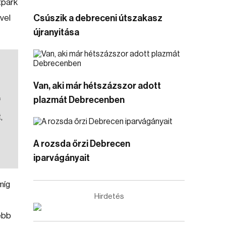
tpark
vel
Csúszik a debreceni útszakasz
újranyitása
Van, aki már hétszázszor adott
plazmát Debrecenben
f
,
A rozsda őrzi Debrecen
iparvágányait
míg
Hirdetés
ebb