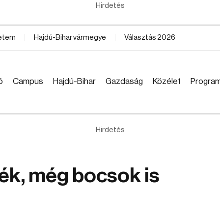
Hirdetés
yetem
Hajdú-Bihar vármegye
Választás 2026
ó
Campus
Hajdú-Bihar
Gazdaság
Közélet
Progra
Hirdetés
ék, még bocsok is