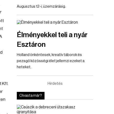
4
Augusztus 12-i, üzemzárásig.
7
ott
nt
Élményekkel teli a nyár
 A
Esztáron
rd
Holland önkéntesek, kreatív táborok és
pezsgő közösségi élet jellemzi ezeket a
heteket.
 Kft.
Hirdetés
er
Olvasta már?
zen