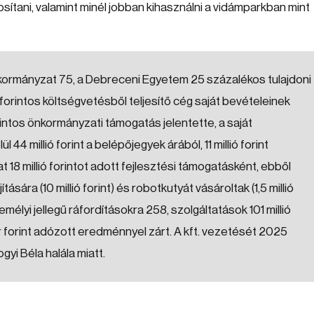
tosítani, valamint minél jobban kihasználni a vidámparkban mint
kormányzat 75, a Debreceni Egyetem 25 százalékos tulajdoni
forintos költségvetésből teljesítő cég saját bevételeinek
intos önkormányzati támogatás jelentette, a saját
l 44 millió forint a belépőjegyek árából, 11 millió forint
18 millió forintot adott fejlesztési támogatásként, ebből
tására (10 millió forint) és robotkutyát vásároltak (1,5 millió
személyi jellegű ráfordításokra 258, szolgáltatások 101 millió
er forint adózott eredménnyel zárt. A kft. vezetését 2025
yi Béla halála miatt.