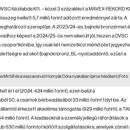
DVSC Kézilabda Kft. – közel 3 százalékot a MAVEX-REKORD Kf
főösszeg mellett 5,7 millió forint adózott eredménnyel zárta. A
 meghatározó szereplője. A 2023/24-es, bajnoki bronzérmet 
vadhoz képest a 2024/25-ös nem sikerült jól, hiszen a DVSC
a csoportkörébe, így csak két nemzetközi mérkőzést jegyezhe
ettségre ad okot (bajnoki bronz, BL-nyolcaddöntő, ezüst a
us Mirtilll és a visszavonuló Hornyák Dóra nyakában (piros felsőben)
(Fotó:
lt ért el (2024: 424 millió forint), ezen belül a
ból 50, a csarnok bérbeadásából 33 millió forint folyt be. Az
államtól érkezett akadémia támogatás (929 millió forint), a TA
4 millió forint). A kiadásoknál a személy jellegű ráfordítások a
klub 630 millió forintot költött szolgáltatásokra, amelyek zömét