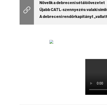
Növelik a debreceni sétálóövezetet
Újabb CATL-szennyezés: valaki simli
A debreceni rendőrkapitányt „vallat