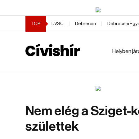
TOP
DVSC
Debrecen
Debreceni Eg
Helyben jár
Nem elég a Sziget-k
születtek