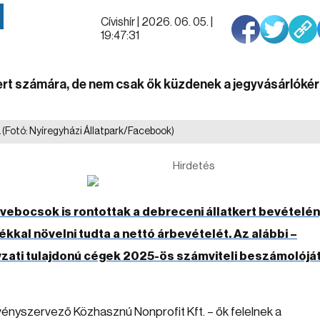
Cívishír |
2026. 06. 05. |
19:47:31
ert számára, de nem csak ők küzdenek a jegyvásárlókér
a
(Fotó: Nyíregyházi Állatpark/Facebook)
Hirdetés
vebocsok is rontottak a debreceni állatkert bevételén
kal növelni tudta a nettó árbevételét. Az alábbi –
zati tulajdonú cégek 2025-ös számviteli beszámolójá
ényszervező Közhasznú Nonprofit Kft. – ők felelnek a