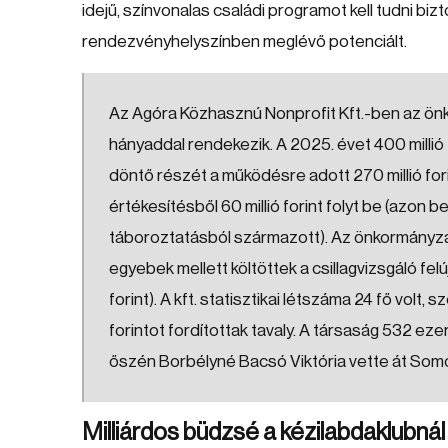
idejű, színvonalas családi programot kell tudni biz
rendezvényhelyszínben meglévő potenciált.
Az Agóra Közhasznú Nonprofit Kft.-ben az ön
hányaddal rendekezik. A 2025. évet 400 millió 
döntő részét a működésre adott 270 millió for
értékesítésből 60 millió forint folyt be (azon belü
táboroztatásból származott). Az önkormányzat 
egyebek mellett költöttek a csillagvizsgáló felújí
forint). A kft. statisztikai létszáma 24 fő volt, 
forintot fordítottak tavaly. A társaság 532 ez
őszén Borbélyné Bacsó Viktória vette át Somog
Milliárdos büdzsé a kézilabdaklubnál