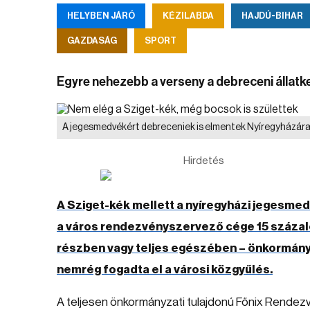
HELYBEN JÁRÓ
KÉZILABDA
HAJDÚ-BIHAR
GAZDASÁG
SPORT
Egyre nehezebb a verseny a debreceni állatk
A jegesmedvékért debreceniek is elmentek Nyíregyházár
Hirdetés
A Sziget-kék mellett a nyíregyházi jegesmed
a város rendezvényszervező cége 15 százalék
részben vagy teljes egészében – önkormány
nemrég fogadta el a városi közgyűlés.
A teljesen önkormányzati tulajdonú Főnix Rendezv