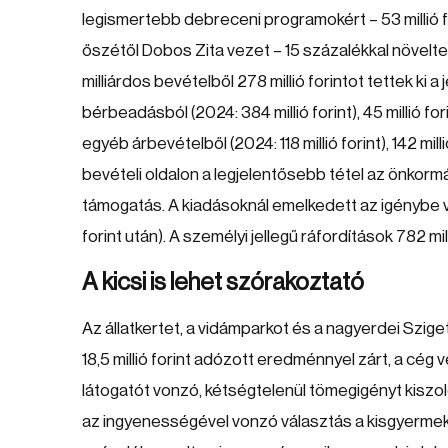
legismertebb debreceni programokért – 53 millió 
őszétől Dobos Zita vezet – 15 százalékkal növelt
milliárdos bevételből 278 millió forintot tettek ki a
bérbeadásból (2024: 384 millió forint), 45 millió for
egyéb árbevételből (2024: 118 millió forint), 142 mill
bevételi oldalon a legjelentősebb tétel az önkormán
támogatás. A kiadásoknál emelkedett az igénybe vett
forint után). A személyi jellegű ráfordítások 782 mi
A kicsi is lehet szórakoztató
Az állatkertet, a vidámparkot és a nagyerdei Szig
18,5 millió forint adózott eredménnyel zárt, a cég
látogatót vonzó, kétségtelenül tömegigényt kiszol
az ingyenességével vonzó választás a kisgyermeke