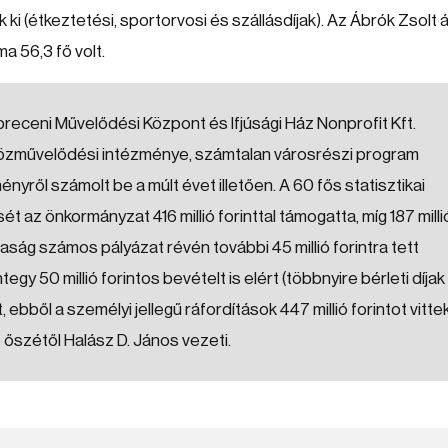
i (étkeztetési, sportorvosi és szállásdíjak). Az Ábrók Zsolt á
ma 56,3 fő volt.
receni Művelődési Központ és Ifjúsági Ház Nonprofit Kft.
 közművelődési intézménye, számtalan városrészi program
ényről számolt be a múlt évet illetően. A 60 fős statisztikai
az önkormányzat 416 millió forinttal támogatta, míg 187 milli
aság számos pályázat révén további 45 millió forintra tett
egy 50 millió forintos bevételt is elért (többnyire bérleti díjak
t, ebből a személyi jellegű ráfordítások 447 millió forintot vitte
5 őszétől Halász D. János vezeti.