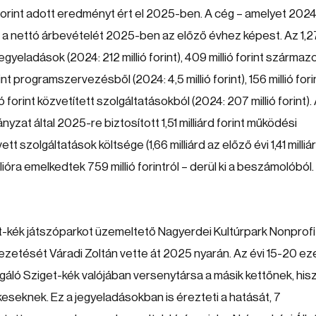
forint adott eredményt ért el 2025-ben. A cég – amelyet 202
e a nettó árbevételét 2025-ben az előző évhez képest. Az 1,2
 jegyeladások (2024: 212 millió forint), 409 millió forint származ
int programszervezésből (2024: 4,5 millió forint), 156 millió fori
ió forint közvetített szolgáltatásokból (2024: 207 millió forint).
yzat által 2025-re biztosított 1,51 milliárd forint működési
 szolgáltatások költsége (1,66 milliárd az előző évi 1,41 milliá
llióra emelkedtek 759 millió forintról – derül ki a beszámolóból.
et-kék játszóparkot üzemeltető Nagyerdei Kultúrpark Nonprofit
 vezetését Váradi Zoltán vette át 2025 nyarán. Az évi 15-20 ez
gáló Sziget-kék valójában versenytársa a másik kettőnek, his
seknek. Ez a jegyeladásokban is érezteti a hatását, 7