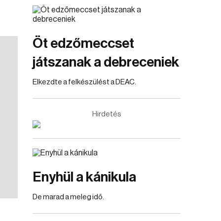
Öt edzőmeccset
játszanak a debreceniek
Elkezdte a felkészülést a DEAC.
Hirdetés
Enyhül a kánikula
De marad a meleg idő.