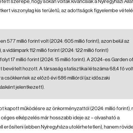
tett szerepe, hogy sokan voltak kíváncsiak a Nyíregyházi Álla
tkert viszonylag kis területű, az adottságok figyelembe vételé
77 millió forint volt (2024: 605 millió forint), azon belül az
), a vidámpark 112 millió forint (2024: 122 millió forint)
lyt 17 millió forint (2024: 15 millió forint). A 2024-es Garden o
nt bevételt hozott. A társaság statisztikai létszáma 68,4 fő volt
tra csökkentek az előző évi 686 millióról (az időszaki
ásként jelentkezett).
t kapott működésre az önkorményzattól (2024: millió forint), 
s. A céges elképzelés már hosszabb ideje az – olvasható a
ll erősíteni (ebben Nyíregyháza utolérhetetlen), hanem rövid