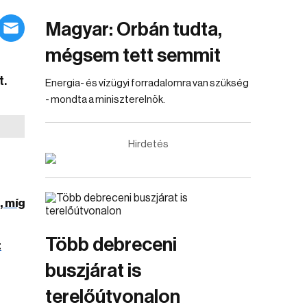
Magyar: Orbán tudta,
mégsem tett semmit
t.
Energia- és vízügyi forradalomra van szükség
- mondta a miniszterelnök.
Hirdetés
, míg
Több debreceni
t
buszjárat is
terelőútvonalon