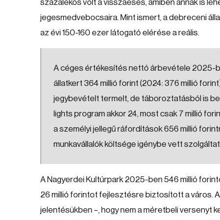
százalékos volt a visszaesés, amiben annak is lehe
jegesmedvebocsaira. Mint ismert, a debreceni álla
az évi 150-160 ezer látogató elérése a reális.
A céges értékesítés nettó árbevétele 2025-ben 5
állatkert 364 millió forint (2024: 376 millió forint
jegybevételt termelt, de táboroztatásból is befo
lights program akkor 24, most csak 7 millió fori
a személyi jellegű ráfordítások 656 millió forin
munkavállalók költsége igénybe vett szolgáltat
A Nagyerdei Kultúrpark 2025-ben 546 millió forinto
26 millió forintot fejlesztésre biztosított a váro
jelentésükben –, hogy nem a méretbeli versenyt ke