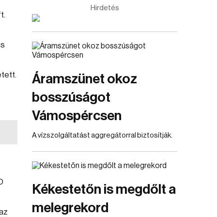
Hirdetés
t.
és
tett.
Áramszünet okoz
bosszúságot
Vámospércsen
A vízszolgáltatást aggregátorral biztosítják.
O
Kékestetőn is megdőlt a
melegrekord
 az