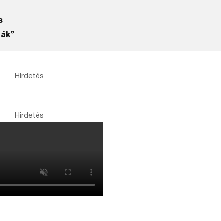
s
ták”
Hirdetés
Hirdetés