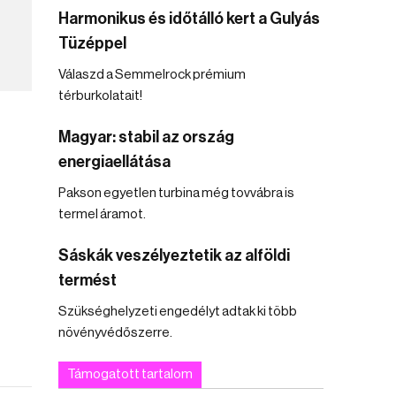
Harmonikus és időtálló kert a Gulyás
Tüzéppel
Válaszd a Semmelrock prémium
térburkolatait!
Magyar: stabil az ország
energiaellátása
Pakson egyetlen turbina még tovvábra is
termel áramot.
Sáskák veszélyeztetik az alföldi
termést
Szükséghelyzeti engedélyt adtak ki több
növényvédőszerre.
Támogatott tartalom