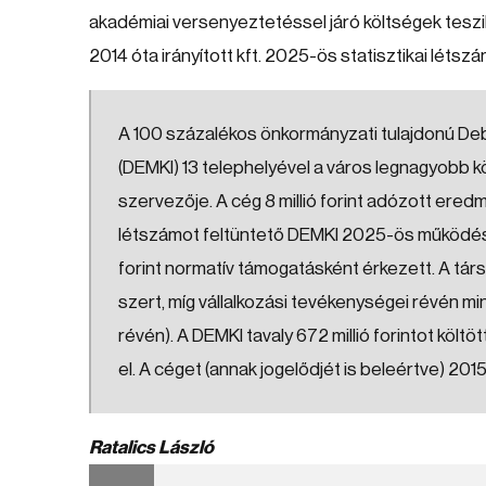
akadémiai versenyeztetéssel járó költségek teszik k
2014 óta irányított kft. 2025-ös statisztikai létszá
A 100 százalékos önkormányzati tulajdonú Deb
(DEMKI) 13 telephelyével a város legnagyobb
szervezője. A cég 8 millió forint adózott eredm
létszámot feltüntető DEMKI 2025-ös működését 
forint normatív támogatásként érkezett. A társ
szert, míg vállalkozási tevékenységei révén mint
révén). A DEMKI tavaly 672 millió forintot költöt
el. A céget (annak jogelődjét is beleértve) 201
Ratalics László