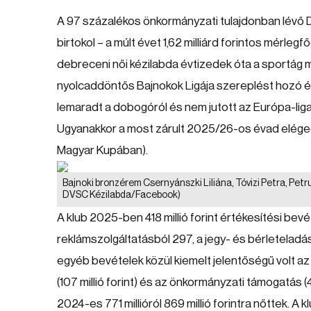
A 97 százalékos önkormányzati tulajdonban lévő 
birtokol – a múlt évet 1,62 milliárd forintos mérleg
debreceni női kézilabda évtizedek óta a sportág
nyolcaddöntős Bajnokok Ligája szereplést hozó é
lemaradt a dobogóról és nem jutott az Európa-lig
Ugyanakkor a most zárult 2025/26-os évad eléged
Magyar Kupában).
Bajnoki bronzérem Csernyánszki Liliána, Tóvizi Petra, Petr
DVSC Kézilabda/Facebook)
A klub 2025-ben 418 millió forint értékesítési bevéte
reklámszolgáltatásból 297, a jegy- és bérleteladás
egyéb bevételek közül kiemelt jelentőségű volt az 
(107 millió forint) és az önkormányzati támogatás (4
2024-es 771 millióról 869 millió forintra nőttek. A 