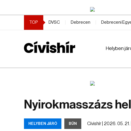
TOP
DVSC
Debrecen
Debreceni Eg
Helyben jár
Nyirokmasszázs hel
Cívishír |
2026. 05. 21. 
HELYBEN JÁRÓ
BŰN