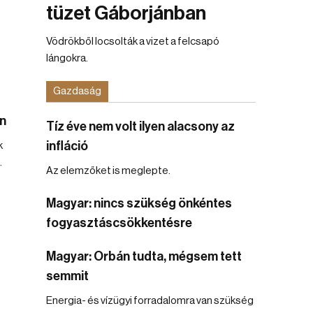
tüzet Gáborjánban
Vödrökből locsolták a vizet a felcsapó
lángokra.
Gazdaság
n
Tíz éve nem volt ilyen alacsony az
infláció
k
.
Az elemzőket is meglepte.
Magyar: nincs szükség önkéntes
fogyasztáscsökkentésre
Magyar: Orbán tudta, mégsem tett
semmit
Energia- és vízügyi forradalomra van szükség