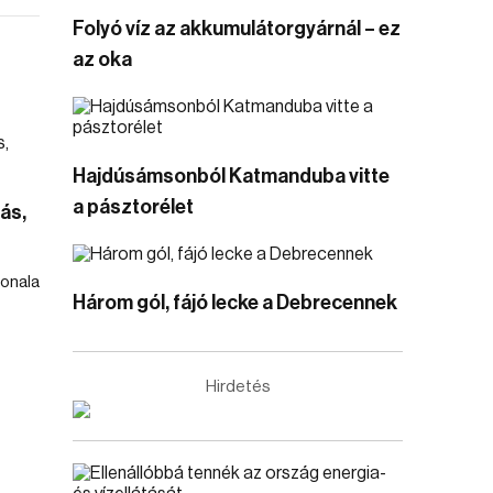
Folyó víz az akkumulátorgyárnál – ez
az oka
Hajdúsámsonból Katmanduba vitte
a pásztorélet
ás,
vonala
Három gól, fájó lecke a Debrecennek
Hirdetés