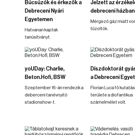
Búcsúzók és érkezők a
Jelzett az érzékel
Debreceni Nyári
debreceni házban
Egyetemen
Mérgező gáz miatt von
tűzoltók.
Hatvanan kaptak
tanúsítványt.
yoUDay: Charlie,
Díszdoktorát gyás
Beton.Hofi, BSW
a Debreceni Egye
Szeptember 16-án rendezik a
Florian Luca fő kutatás
deberceni tanévnyitó
területe a diofantikus
stadionshow-t.
számelmélet volt.