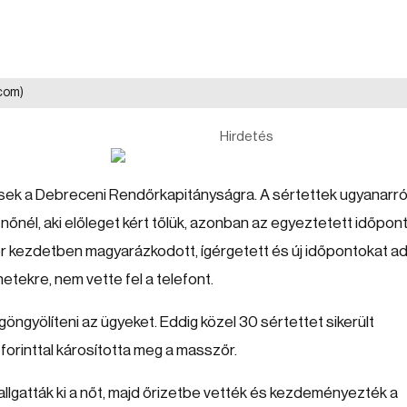
.com)
Hirdetés
ések a Debreceni Rendőrkapitányságra. A sértettek ugyanarró
őnél, aki előleget kért tőlük, azonban az egyeztetett időpon
r kezdetben magyarázkodott, ígérgetett és új időpontokat ad
tekre, nem vette fel a telefont.
gyölíteni az ügyeket. Eddig közel 30 sértettet sikerült
ó forinttal károsította meg a masszőr.
allgatták ki a nőt, majd őrizetbe vették és kezdeményezték a