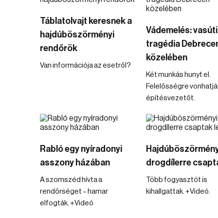
Táblatolvajt keresnek a
Vádemelés: vasúti
hajdúböszörményi
tragédia Debrece
rendőrök
közelében
Van információja az esetről?
Két munkás hunyt el.
Felelősségre vonhatjá
építésvezetőt.
Rabló egy nyíradonyi
Hajdúböszörmény
asszony házában
drogdílerre csapta
A szomszéd hívta a
Több fogyasztót is
rendőrséget – hamar
kihallgattak. +Videó.
elfogták. +Videó