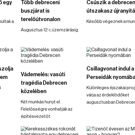
ő egy
Több debreceni
Csúszik a debrecen
buszjárat is
útszakasz újranyit
terelőútvonalon
ultak a
Később végeznek a munk
Augusztus 12-i, üzemzárásig.
zolja
Csillagvonat indul a
Vádemelés: vasúti
tem
Perseidák nyomáb
tragédia Debrecen
i
Különleges éjszakai pr
közelében
várja az érdeklődőket
Két munkás hunyt el.
augusztusban Debrece
Felelősségre vonhatják az
építésvezetőt.