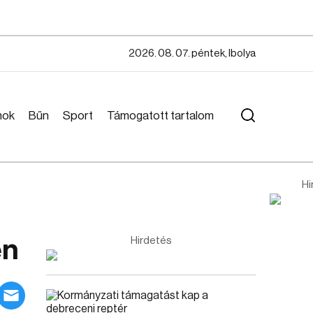
2026. 08. 07. péntek, Ibolya
mok
Bűn
Sport
Támogatott tartalom
Hi
en
Hirdetés