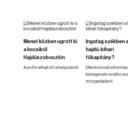
Menet közben ugrott ki
Ingatag székben 
a kocsiból
hajdú-bihari
Hajdúszoboszlón
főkapitány?
A sofőr elhajtott a helyszínről.
Ellentmondó informác
keringenek rendőri ve
mozgatásáról.