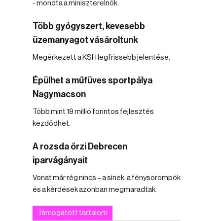
- mondta a miniszterelnök.
Több gyógyszert, kevesebb
üzemanyagot vásároltunk
Megérkezett a KSH legfrissebb jelentése.
Épülhet a műfüves sportpálya
Nagymacson
Több mint 19 millió forintos fejlesztés
kezdődhet.
A rozsda őrzi Debrecen
iparvágányait
Vonat már rég nincs – a sínek, a fénysorompók
és a kérdések azonban megmaradtak.
Támogatott tartalom