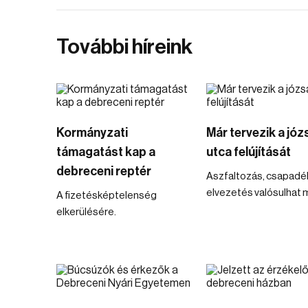
További híreink
Kormányzati
Már tervezik a józ
támagatást kap a
utca felújítását
debreceni reptér
Aszfaltozás, csapadé
elvezetés valósulhat 
A fizetésképtelenség
elkerülésére.