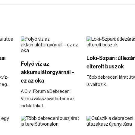
sai
Loki-Szpari: útlezár
Folyó víz az
elterelt buszok
akkumulátorgyárnál –
kvíz-
Több debreceni járat út
ez az oka
meg.
is változik.
A Civil Fórum a Debreceni
Vízmű válaszával hűtené az
indulatokat.