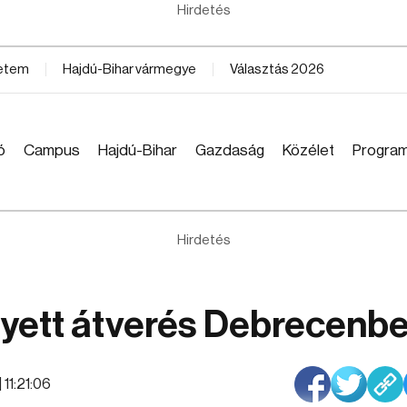
Hirdetés
yetem
Hajdú-Bihar vármegye
Választás 2026
ó
Campus
Hajdú-Bihar
Gazdaság
Közélet
Progra
Hirdetés
yett átverés Debrecenb
| 11:21:06