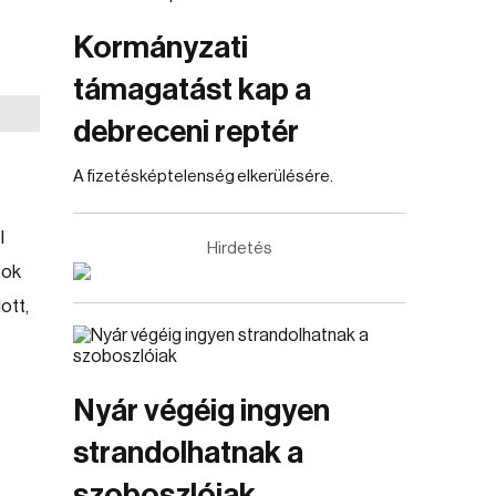
Kormányzati
támagatást kap a
debreceni reptér
A fizetésképtelenség elkerülésére.
l
Hirdetés
tok
ott,
Nyár végéig ingyen
strandolhatnak a
szoboszlóiak