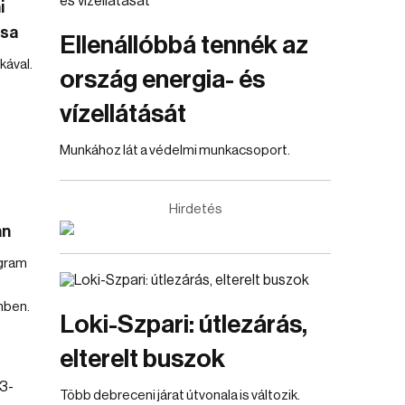
i
ása
Ellenállóbbá tennék az
ával.
ország energia- és
vízellátását
Munkához lát a védelmi munkacsoport.
Hirdetés
an
ogram
nben.
Loki-Szpari: útlezárás,
elterelt buszok
Több debreceni járat útvonala is változik.