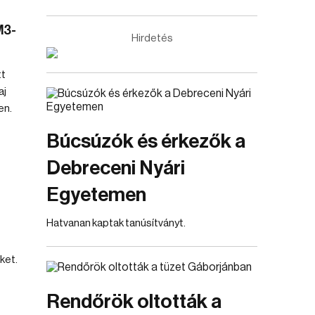
M3-
Hirdetés
tt
aj
en.
Búcsúzók és érkezők a
Debreceni Nyári
Egyetemen
Hatvanan kaptak tanúsítványt.
ket.
Rendőrök oltották a