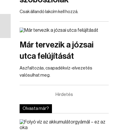
Csak állandó lakcím kell hozzá.
Már tervezik a józsai
utca felújítását
Aszfaltozás, csapadékvíz-elvezetés
valósulhat meg.
Hirdetés
Olvasta már?