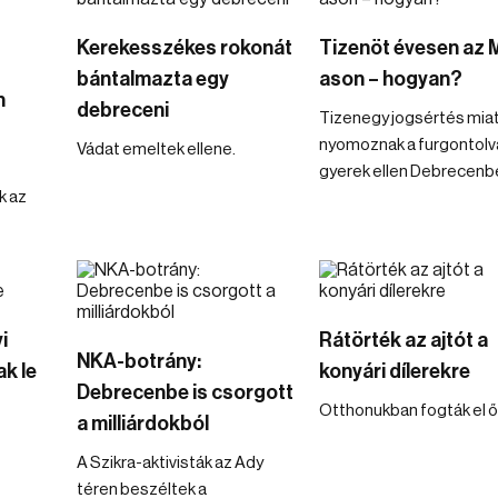
Kerekesszékes rokonát
Tizenöt évesen az 
bántalmazta egy
ason – hogyan?
n
debreceni
Tizenegy jogsértés mia
nyomoznak a furgontolv
Vádat emeltek ellene.
gyerek ellen Debrecenb
k az
i
Rátörték az ajtót a
NKA-botrány:
k le
konyári dílerekre
Debrecenbe is csorgott
Otthonukban fogták el ő
a milliárdokból
A Szikra-aktivisták az Ady
téren beszéltek a