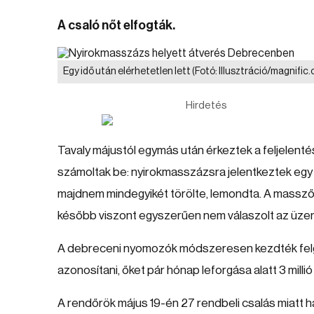
A csaló nőt elfogták.
Egy idő után elérhetetlen lett
(Fotó: Illusztráció/magnific
Hirdetés
Tavaly májustól egymás után érkeztek a feljelent
számoltak be: nyirokmasszázsra jelentkeztek egy n
majdnem mindegyikét törölte, lemondta. A massző
később viszont egyszerűen nem válaszolt az üzene
A debreceni nyomozók módszeresen kezdték felgön
azonosítani, őket pár hónap leforgása alatt 3 milli
A rendőrök május 19-én 27 rendbeli csalás miatt h