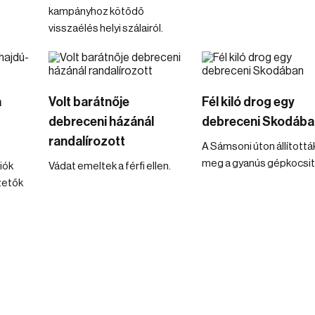
kampányhoz kötődő
visszaélés helyi szálairól.
a
Volt barátnője
Fél kiló drog egy
debreceni házánál
debreceni Skodába
randalírozott
A Sámsoni úton állítottá
meg a gyanús gépkocsit
iók
Vádat emeltek a férfi ellen.
zetők