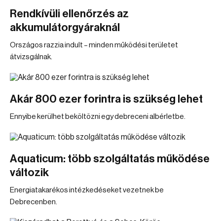
Rendkívüli ellenőrzés az
akkumulátorgyáraknál
Országos razzia indult – minden működési területet
átvizsgálnak.
Akár 800 ezer forintra is szükség lehet
Ennyibe kerülhet beköltözni egy debreceni albérletbe.
Aquaticum: több szolgáltatás működése
változik
Energiatakarékos intézkedéseket vezetnek be
Debrecenben.