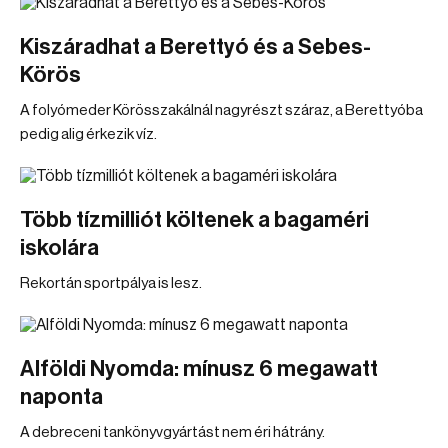
Kiszáradhat a Berettyó és a Sebes-
Körös
A folyómeder Körösszakálnál nagyrészt száraz, a Berettyóba
pedig alig érkezik víz.
Több tízmilliót költenek a bagaméri
iskolára
Rekortán sportpálya is lesz.
Alföldi Nyomda: mínusz 6 megawatt
naponta
A debreceni tankönyvgyártást nem éri hátrány.