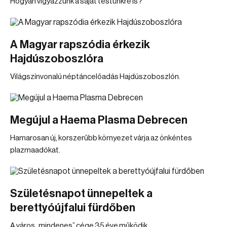
Hogyan vigyázzunk a saját testünkre is?
A Magyar rapszódia érkezik
Hajdúszoboszlóra
Világszínvonalú néptáncelőadás Hajdúszoboszlón.
Megújul a Haema Plasma Debrecen
Hamarosan új, korszerűbb környezet várja az önkéntes
plazmaadókat.
Születésnapot ünnepeltek a
berettyóújfalui fürdőben
A város „mindenes” cége 35 éve működik.