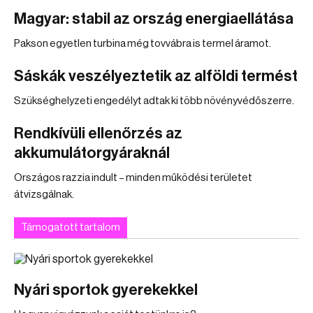
Magyar: stabil az ország energiaellátása
Pakson egyetlen turbina még tovvábra is termel áramot.
Sáskák veszélyeztetik az alföldi termést
Szükséghelyzeti engedélyt adtak ki több növényvédőszerre.
Rendkívüli ellenőrzés az
akkumulátorgyáraknál
Országos razzia indult – minden működési területet
átvizsgálnak.
Támogatott tartalom
Nyári sportok gyerekekkel