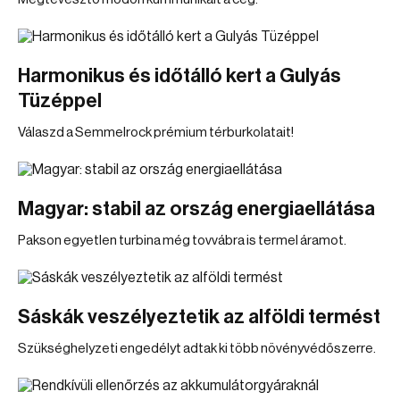
Harmonikus és időtálló kert a Gulyás
Tüzéppel
Válaszd a Semmelrock prémium térburkolatait!
Magyar: stabil az ország energiaellátása
Pakson egyetlen turbina még tovvábra is termel áramot.
Sáskák veszélyeztetik az alföldi termést
Szükséghelyzeti engedélyt adtak ki több növényvédőszerre.