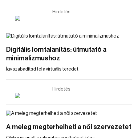
Hirdetés
Digitális lomtalanítás: útmutató a
minimalizmushoz
Így szabadítsd fel a virtuális teredet.
Hirdetés
A meleg megterhelheti a női szervezetet
Olykor javasolt szakember segítségét kérni.