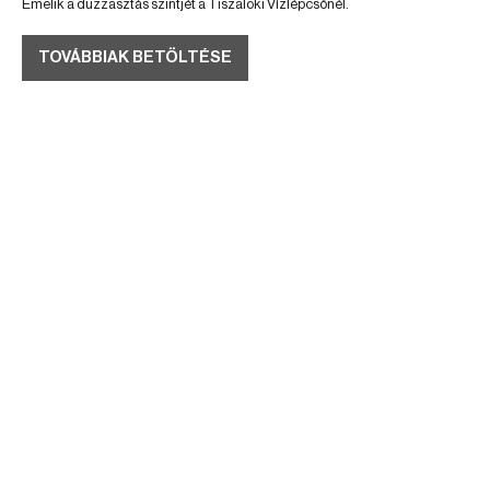
Emelik a duzzasztás szintjét a Tiszalöki Vízlépcsőnél.
TOVÁBBIAK BETÖLTÉSE