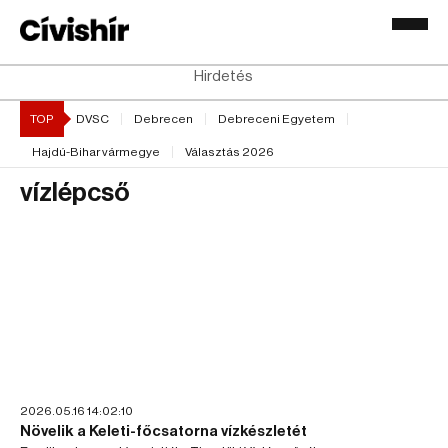
Hirdetés
TOP
DVSC
Debrecen
Debreceni Egyetem
Hajdú-Bihar vármegye
Választás 2026
vízlépcső
2026.05.16 14:02:10
Növelik a Keleti-főcsatorna vízkészletét