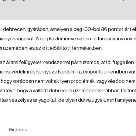
L debreceni gyárában, amelyen a cég 100-ból 86 pontot ért el
 hiányosságokat. A cég közleménye szerint a tanúsítvány növel
 üzemében, és az ott előállított termékekben.
az állami felügyeleti rendszerrel párhuzamos, attól független
gy munkavédelmi és környezetvédelmi szempontból rendben van
, hogy korábban nem voltak ilyen problémák, vagy később nem
ozzátéve, hogy a vállalat debreceni üzemében korábban történ
ltak veszélyes anyagokat, de olyan durva ügyek, mint amilyen
Hirdetés