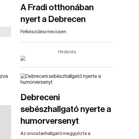
A Fradi otthonában
nyert a Debrecen
Felkészülési meccsen.
Hirdetés
ozva
Debreceni
sebészhallgató nyerte a
humorversenyt
Az orvostanhallgató meggyőzte a