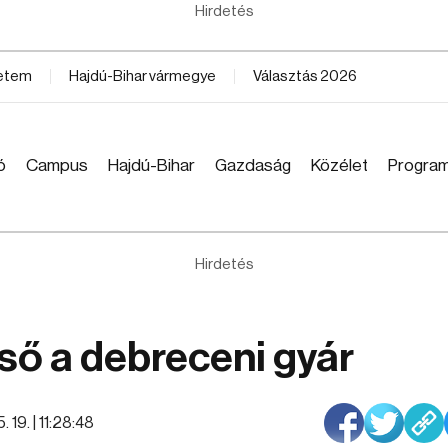
Hirdetés
yetem
Hajdú-Bihar vármegye
Választás 2026
ó
Campus
Hajdú-Bihar
Gazdaság
Közélet
Progra
Hirdetés
ső a debreceni gyár
 19. | 11:28:48