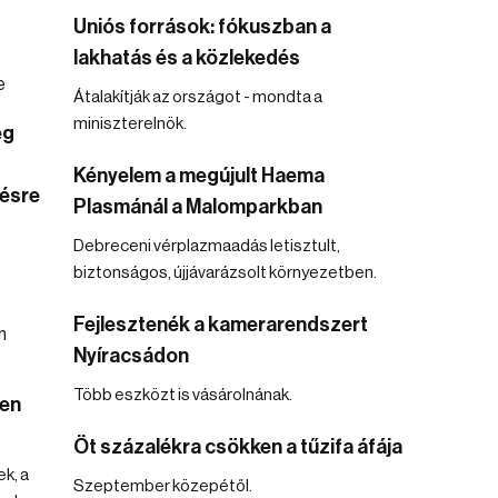
Uniós források: fókuszban a
lakhatás és a közlekedés
Átalakítják az országot - mondta a
miniszterelnök.
ég
Kényelem a megújult Haema
ésre
Plasmánál a Malomparkban
Debreceni vérplazmaadás letisztult,
biztonságos, újjávarázsolt környezetben.
Fejlesztenék a kamerarendszert
Nyíracsádon
Több eszközt is vásárolnának.
cen
Öt százalékra csökken a tűzifa áfája
ek, a
Szeptember közepétől.