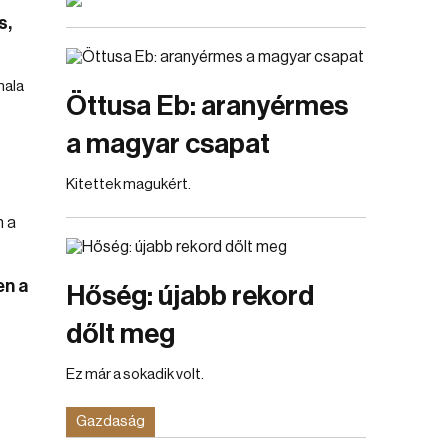
s,
nala
Öttusa Eb: aranyérmes
a magyar csapat
Kitettek magukért.
en a
Hőség: újabb rekord
dőlt meg
Ez már a sokadik volt.
Gazdaság