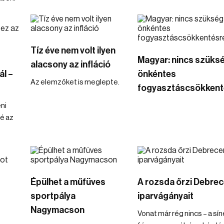
Tíz éve nem volt ilyen
Magyar: nincs szüks
alacsony az infláció
l –
önkéntes
Az elemzőket is meglepte.
fogyasztáscsökkent
ni
é az
Épülhet a műfüves
A rozsda őrzi Debre
sportpálya
iparvágányait
Nagymacson
Vonat már rég nincs – a sín