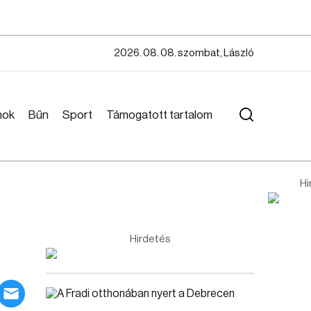
2026. 08. 08. szombat, László
mok
Bűn
Sport
Támogatott tartalom
Hi
Hirdetés