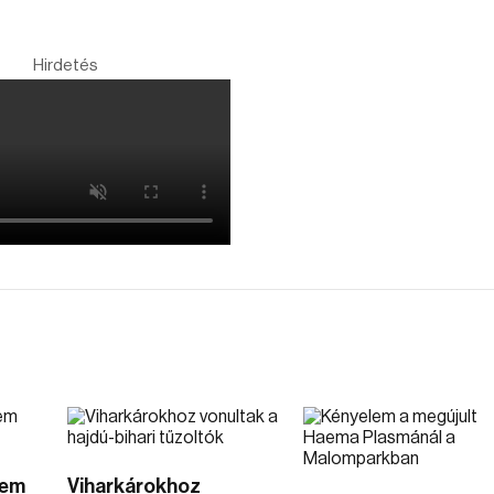
Hirdetés
tem
Viharkárokhoz