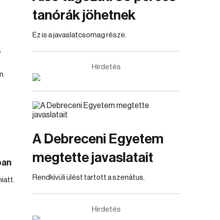
tanórák jöhetnek
Ez is a javaslatcsomag része.
s
Hirdetés
n.
A Debreceni Egyetem
megtette javaslatait
ban
Rendkívüli ülést tartott a szenátus.
iatt.
Hirdetés