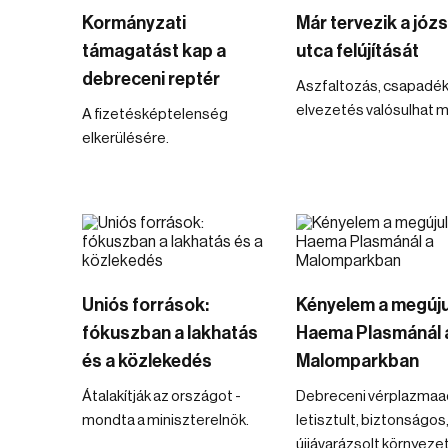
Kormányzati
Már tervezik a józs
támagatást kap a
utca felújítását
debreceni reptér
Aszfaltozás, csapadék
elvezetés valósulhat 
A fizetésképtelenség
elkerülésére.
Uniós források:
Kényelem a megúju
fókuszban a lakhatás
Haema Plasmánál 
és a közlekedés
Malomparkban
Átalakítják az országot -
Debreceni vérplazmaa
mondta a miniszterelnök.
letisztult, biztonságos
újjávarázsolt környeze