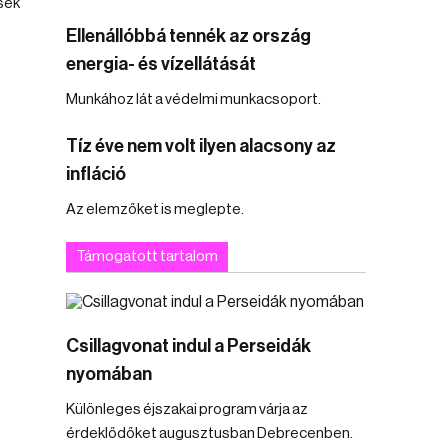
sek
Ellenállóbbá tennék az ország
energia- és vízellátását
Munkához lát a védelmi munkacsoport.
Tíz éve nem volt ilyen alacsony az
infláció
Az elemzőket is meglepte.
Támogatott tartalom
Csillagvonat indul a Perseidák
nyomában
Különleges éjszakai program várja az
érdeklődőket augusztusban Debrecenben.