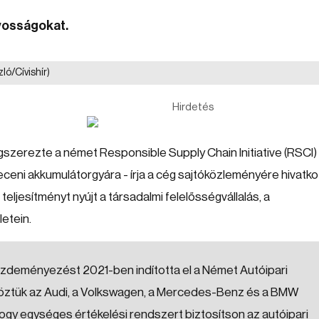
nyosságokat.
ló/Cívishír)
Hirdetés
gszerezte a német Responsible Supply Chain Initiative (RSCI)
eceni akkumulátorgyára - írja a cég sajtóközleményére hivatk
 teljesítményt nyújt a társadalmi felelősségvállalás, a
etein.
kezdeményezést 2021-ben indította el a Német Autóipari
 köztük az Audi, a Volkswagen, a Mercedes-Benz és a BMW
gy egységes értékelési rendszert biztosítson az autóipari