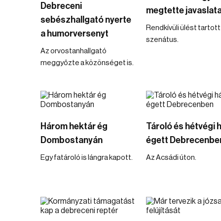
Debreceni
megtette javaslata
sebészhallgató nyerte
Rendkívüli ülést tartott
a humorversenyt
szenátus.
Az orvostanhallgató
meggyőzte a közönséget is.
Három hektár ég
Tároló és hétvégi 
Dombostanyán
égett Debrecenbe
Egy fatároló is lángra kapott.
Az Acsádi úton.