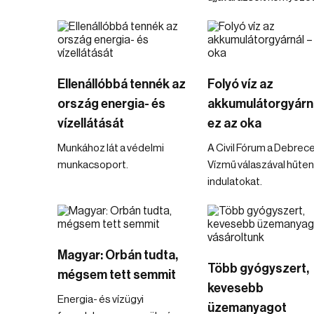
Ellenállóbbá tennék az
Folyó víz az
ország energia- és
akkumulátorgyárná
vízellátását
ez az oka
Munkához lát a védelmi
A Civil Fórum a Debrece
munkacsoport.
Vízmű válaszával hűten
indulatokat.
Magyar: Orbán tudta,
Több gyógyszert,
mégsem tett semmit
kevesebb
Energia- és vízügyi
üzemanyagot