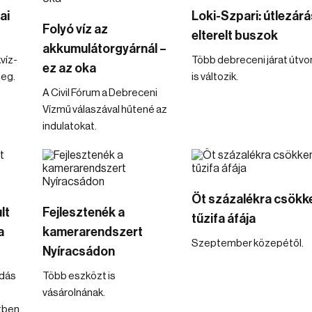
ai
Loki-Szpari: útlezárá
Folyó víz az
elterelt buszok
akkumulátorgyárnál –
víz-
Több debreceni járat útvo
ez az oka
meg.
is változik.
A Civil Fórum a Debreceni
Vízmű válaszával hűtené az
indulatokat.
Öt százalékra csökk
lt
Fejlesztenék a
tűzifa áfája
a
kamerarendszert
Szeptember közepétől.
Nyíracsádon
dás
Több eszközt is
,
vásárolnának.
tben.