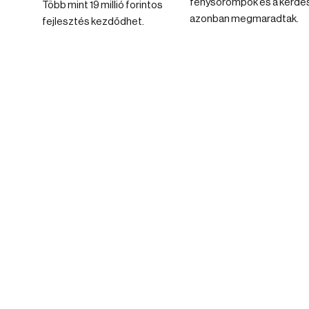
fénysorompók és a kérdé
Több mint 19 millió forintos
azonban megmaradtak.
fejlesztés kezdődhet.