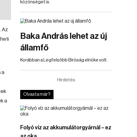
közönséget is.
. Az
Baka András lehet az új
heti
államfő
Korábban a Legfelsőbb Bíróság elnöke volt.
 a
Hirdetés
tek
Olvasta már?
ek a
Folyó víz az akkumulátorgyárnál – ez
az oka