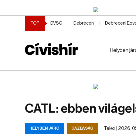
TOP
DVSC
Debrecen
Debreceni Eg
Helyben jár
CATL: ebben világel
Telex |
2026. 05.
HELYBEN JÁRÓ
GAZDASÁG