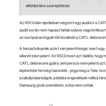
ellátási lánc szereplőinek.
Az RSCI idén áprilisban végzett egy auditot a CAT
audit során nem tapasztaltak súlyos vagy kritikus
az európai autógyártók bizalmát a CATL debreceni
A tanúsítványnak azért van jelentősége, mert egy, 
ellenőrzést jelent. Az RSCI most azt találta, ho
CATL debreceni gyára, ami persze nem jelenti azt
léphetnek fel még hasonlók - jegyi meg a Tele, h
szabálytalanságok, például engedélyek nélkül táro
Samsung gödi üzemében, soha nem voltak.