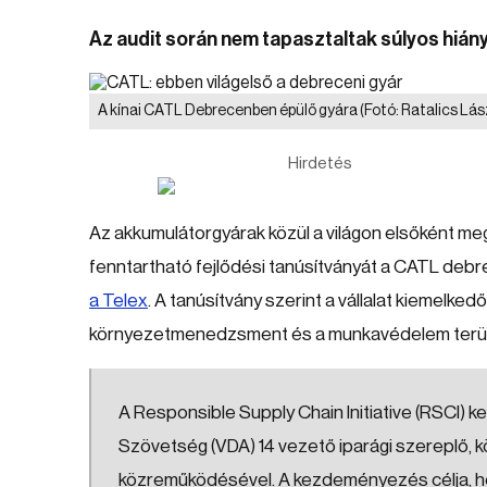
Az audit során nem tapasztaltak súlyos hiá
A kínai CATL Debrecenben épülő gyára
(Fotó: Ratalics Lász
Hirdetés
Az akkumulátorgyárak közül a világon elsőként me
fenntartható fejlődési tanúsítványát a CATL debr
a Telex
. A tanúsítvány szerint a vállalat kiemelkedő
környezetmenedzsment és a munkavédelem terül
A Responsible Supply Chain Initiative (RSCI) 
Szövetség (VDA) 14 vezető iparági szereplő,
közreműködésével. A kezdeményezés célja, ho