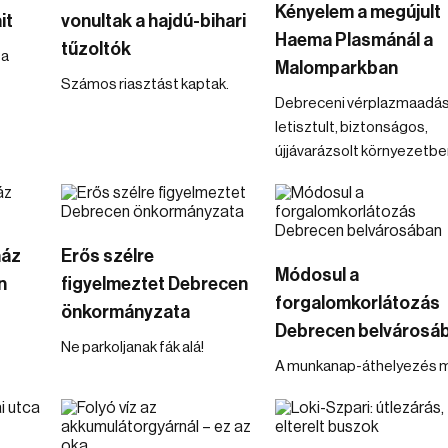
Kényelem a megújult
it
vonultak a hajdú-bihari
Haema Plasmánál a
tűzoltók
 a
Malomparkban
Számos riasztást kaptak.
Debreceni vérplazmaadá
letisztult, biztonságos,
újjávarázsolt környezetbe
ház
Erős szélre
Módosul a
n
figyelmeztet Debrecen
forgalomkorlátozás
önkormányzata
Debrecen belvárosá
Ne parkoljanak fák alá!
A munkanap-áthelyezés m