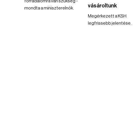
forradalomra van szükség -
vásároltunk
mondta a miniszterelnök.
Megérkezett a KSH
legfrissebb jelentése.