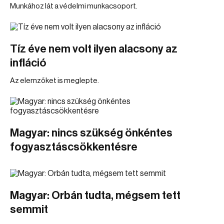
Munkához lát a védelmi munkacsoport.
Tíz éve nem volt ilyen alacsony az
infláció
Az elemzőket is meglepte.
Magyar: nincs szükség önkéntes
fogyasztáscsökkentésre
Magyar: Orbán tudta, mégsem tett
semmit