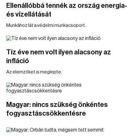
Ellenállóbbá tennék az ország energia-
és vízellátását
Munkához lát a védelmi munkacsoport.
Tíz éve nem volt ilyen alacsony az
infláció
Az elemzőket is meglepte.
Magyar: nincs szükség önkéntes
fogyasztáscsökkentésre