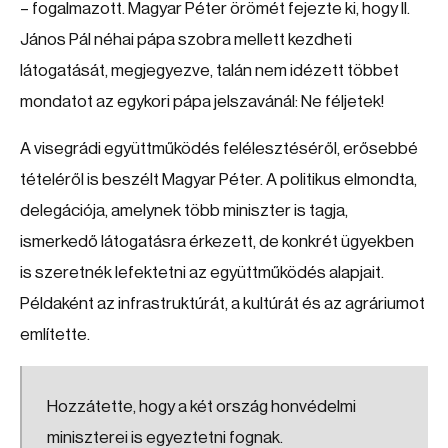
– fogalmazott. Magyar Péter örömét fejezte ki, hogy II.
János Pál néhai pápa szobra mellett kezdheti
látogatását, megjegyezve, talán nem idézett többet
mondatot az egykori pápa jelszavánál: Ne féljetek!
A visegrádi együttműködés felélesztéséről, erősebbé
tételéről is beszélt Magyar Péter. A politikus elmondta,
delegációja, amelynek több miniszter is tagja,
ismerkedő látogatásra érkezett, de konkrét ügyekben
is szeretnék lefektetni az együttműködés alapjait.
Példaként az infrastruktúrát, a kultúrát és az agráriumot
említette.
Hozzátette, hogy a két ország honvédelmi
miniszterei is egyeztetni fognak.