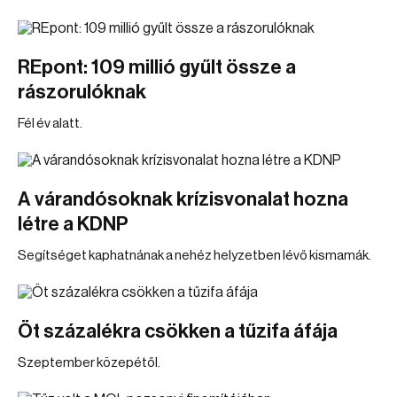
REpont: 109 millió gyűlt össze a
rászorulóknak
Fél év alatt.
A várandósoknak krízisvonalat hozna
létre a KDNP
Segítséget kaphatnának a nehéz helyzetben lévő kismamák.
Öt százalékra csökken a tűzifa áfája
Szeptember közepétől.