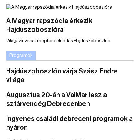
A Magyar rapszódia érkezik
Hajdúszoboszlóra
Világszínvonalú néptáncelőadás Hajdúszoboszlón.
Programok
Hajdúszoboszlón várja Szász Endre
világa
Augusztus 20-án a ValMar lesz a
sztárvendég Debrecenben
Ingyenes családi debreceni programok a
nyáron