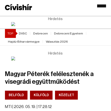
Hirdetés
TOP
DVSC
Debrecen
Debreceni Egyetem
Hajdú-Bihar vármegye
Választás 2026
Hirdetés
Magyar Péterék felélesztenék a
visegrádi együttműködést
BELFÖLD
KÜLFÖLD
KÖZÉLET
MTI |
2026. 05. 19. | 17:28:12