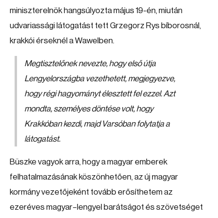
miniszterelnök hangsúlyozta május 19-én, miután
udvariassági látogatást tett Grzegorz Rys bíborosnál,
krakkói érseknél a Wawelben.
Megtisztelőnek nevezte, hogy első útja
Lengyelországba vezethetett, megjegyezve,
hogy régi hagyományt élesztett fel ezzel. Azt
mondta, személyes döntése volt, hogy
Krakkóban kezdi, majd Varsóban folytatja a
látogatást.
Büszke vagyok arra, hogy a magyar emberek
felhatalmazásának köszönhetően, az új magyar
kormány vezetőjeként tovább erősíthetem az
ezeréves magyar–lengyel barátságot és szövetséget