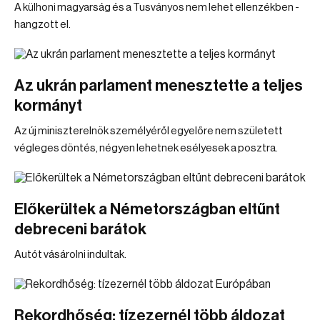
A külhoni magyarság és a Tusványos nem lehet ellenzékben -
hangzott el.
Az ukrán parlament menesztette a teljes
kormányt
Az új miniszterelnök személyéről egyelőre nem született
végleges döntés, négyen lehetnek esélyesek a posztra.
Előkerültek a Németországban eltűnt
debreceni barátok
Autót vásárolni indultak.
Rekordhőség: tízezernél több áldozat