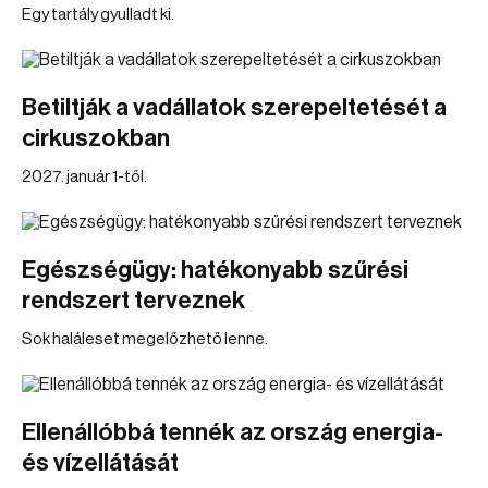
Egy tartály gyulladt ki.
Betiltják a vadállatok szerepeltetését a
cirkuszokban
2027. január 1-től.
Egészségügy: hatékonyabb szűrési
rendszert terveznek
Sok haláleset megelőzhető lenne.
Ellenállóbbá tennék az ország energia-
és vízellátását