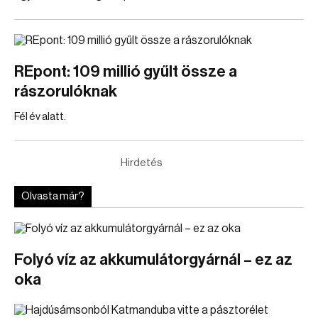
REpont: 109 millió gyűlt össze a
rászorulóknak
Fél év alatt.
Hirdetés
Olvasta már?
Folyó víz az akkumulátorgyárnál – ez az
oka