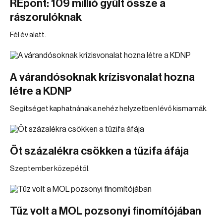
REpont: 109 millió gyűlt össze a
rászorulóknak
Fél év alatt.
A várandósoknak krízisvonalat hozna
létre a KDNP
Segítséget kaphatnának a nehéz helyzetben lévő kismamák.
Öt százalékra csökken a tűzifa áfája
Szeptember közepétől.
Tűz volt a MOL pozsonyi finomítójában