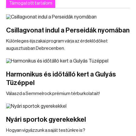
Támogatott tartalom
Csillagvonat indul a Perseidák nyomában
Különleges éjszakai program várja az érdeklődőket
augusztusban Debrecenben.
Harmonikus és időtálló kert a Gulyás
Tüzéppel
Válaszd a Semmelrock prémium térburkolatait!
Nyári sportok gyerekekkel
Hogyan vigyázzunk a saját testünkre is?