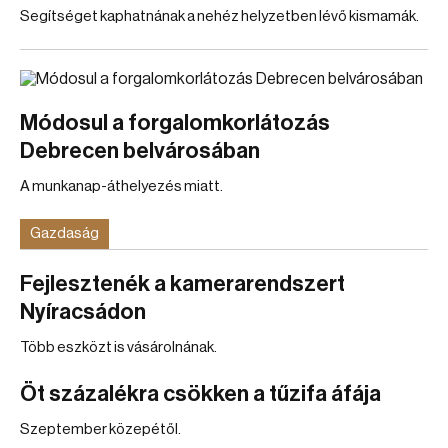
Segítséget kaphatnának a nehéz helyzetben lévő kismamák.
Módosul a forgalomkorlátozás
Debrecen belvárosában
A munkanap-áthelyezés miatt.
Gazdaság
Fejlesztenék a kamerarendszert
Nyíracsádon
Több eszközt is vásárolnának.
Öt százalékra csökken a tűzifa áfája
Szeptember közepétől.