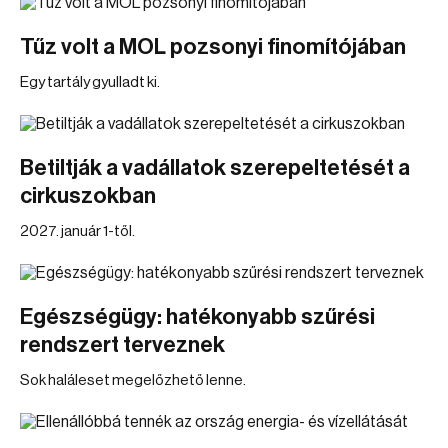
Tűz volt a MOL pozsonyi finomítójában
Egy tartály gyulladt ki.
Betiltják a vadállatok szerepeltetését a
cirkuszokban
2027. január 1-től.
Egészségügy: hatékonyabb szűrési
rendszert terveznek
Sok haláleset megelőzhető lenne.