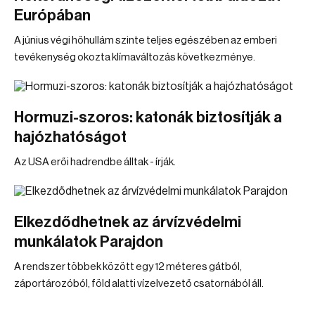
Európában
A június végi hőhullám szinte teljes egészében az emberi
tevékenység okozta klímaváltozás következménye.
Hormuzi-szoros: katonák biztosítják a
hajózhatóságot
Az USA erői hadrendbe álltak - írják.
Elkezdődhetnek az árvízvédelmi
munkálatok Parajdon
A rendszer többek között egy 12 méteres gátból,
záportározóból, föld alatti vízelvezető csatornából áll.