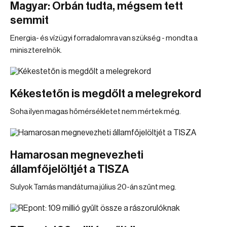
Magyar: Orbán tudta, mégsem tett
semmit
Energia- és vízügyi forradalomra van szükség - mondta a
miniszterelnök.
Kékestetőn is megdőlt a melegrekord
Soha ilyen magas hőmérsékletet nem mértek még.
Hamarosan megnevezheti
államfőjelöltjét a TISZA
Sulyok Tamás mandátuma július 20-án szűnt meg.