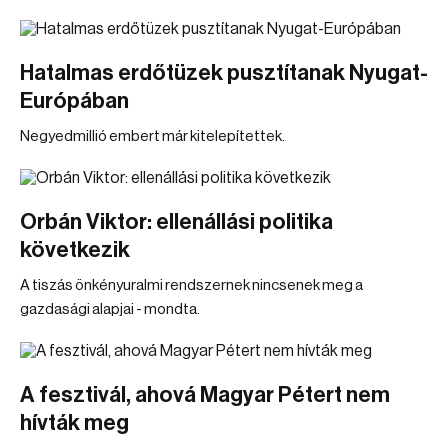
Hatalmas erdőtüzek pusztítanak Nyugat-
Európában
Negyedmillió embert már kitelepítettek.
Orbán Viktor: ellenállási politika
következik
A tiszás önkényuralmi rendszernek nincsenek meg a
gazdasági alapjai - mondta.
A fesztivál, ahová Magyar Pétert nem
hívták meg