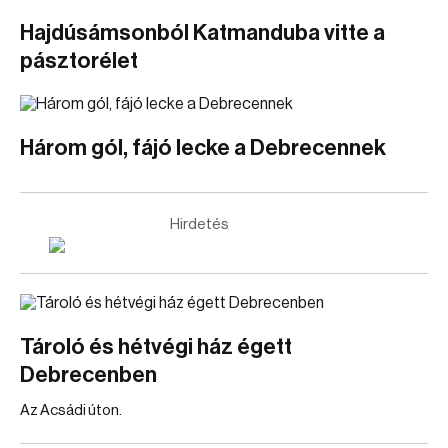
Hajdúsámsonból Katmanduba vitte a
pásztorélet
Három gól, fájó lecke a Debrecennek
Hirdetés
Tároló és hétvégi ház égett
Debrecenben
Az Acsádi úton.