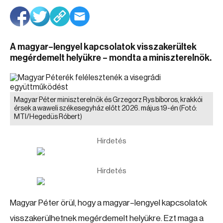
A magyar–lengyel kapcsolatok visszakerültek
megérdemelt helyükre – mondta a miniszterelnök.
Magyar Péter miniszterelnök és Grzegorz Rys bíboros, krakkói
érsek a waweli székesegyház előtt 2026. május 19-én
(Fotó:
MTI/Hegedüs Róbert)
Hirdetés
Hirdetés
Magyar Péter örül, hogy a magyar–lengyel kapcsolatok
visszakerülhetnek megérdemelt helyükre. Ezt maga a