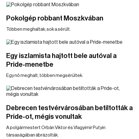
Pokolgép robbant Moszkvában
Többen meghaltak; sok a sérült.
Egy iszlamista hajtott bele autóval a
Pride-menetbe
Egy nő meghalt, többen megsérültek.
Debrecen testvérvárosában betiltották a
Pride-ot, mégis vonultak
A polgármestert Orbán Viktor és Vlagyimir Putyin
társaságában ábrázolták.