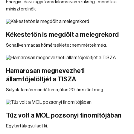
Energia- és vízügyi forradalomra van szükség - mondta a
miniszterelnök.
Kékestetőn is megdőlt a melegrekord
Soha ilyen magas hőmérsékletet nem mértek még.
Hamarosan megnevezheti
államfőjelöltjét a TISZA
Sulyok Tamás mandátuma július 20-án szűnt meg.
Tűz volt a MOL pozsonyi finomítójában
Egy tartály gyulladt ki.