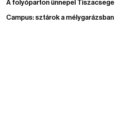
A folyóparton ünnepel Tiszacsege
Campus: sztárok a mélygarázsban