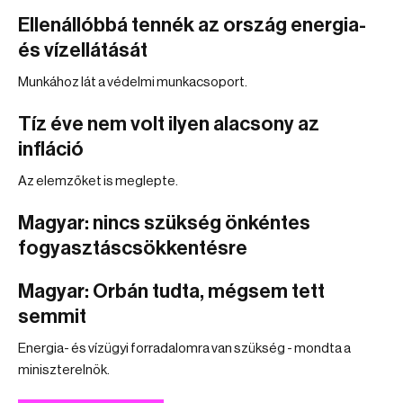
Ellenállóbbá tennék az ország energia-
és vízellátását
Munkához lát a védelmi munkacsoport.
Tíz éve nem volt ilyen alacsony az
infláció
Az elemzőket is meglepte.
Magyar: nincs szükség önkéntes
fogyasztáscsökkentésre
Magyar: Orbán tudta, mégsem tett
semmit
Energia- és vízügyi forradalomra van szükség - mondta a
miniszterelnök.