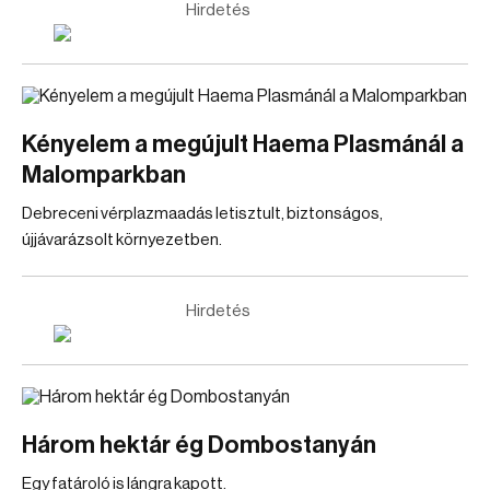
Hirdetés
Kényelem a megújult Haema Plasmánál a
Malomparkban
Debreceni vérplazmaadás letisztult, biztonságos,
újjávarázsolt környezetben.
Hirdetés
Három hektár ég Dombostanyán
Egy fatároló is lángra kapott.