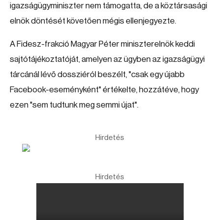
igazságügyminiszter nem támogatta, de a köztársasági
elnök döntését követően mégis ellenjegyezte.
A Fidesz-frakció Magyar Péter miniszterelnök keddi
sajtótájékoztatóját, amelyen az ügyben az igazságügyi
tárcánál lévő dossziéról beszélt, "csak egy újabb
Facebook-eseményként" értékelte, hozzátéve, hogy
ezen "sem tudtunk meg semmi újat".
Hirdetés
Hirdetés