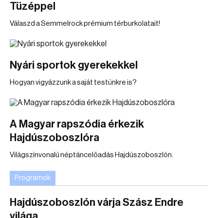
Tüzéppel
Válaszd a Semmelrock prémium térburkolatait!
Nyári sportok gyerekekkel
Hogyan vigyázzunk a saját testünkre is?
A Magyar rapszódia érkezik
Hajdúszoboszlóra
Világszínvonalú néptáncelőadás Hajdúszoboszlón.
Programok
Hajdúszoboszlón várja Szász Endre
világa