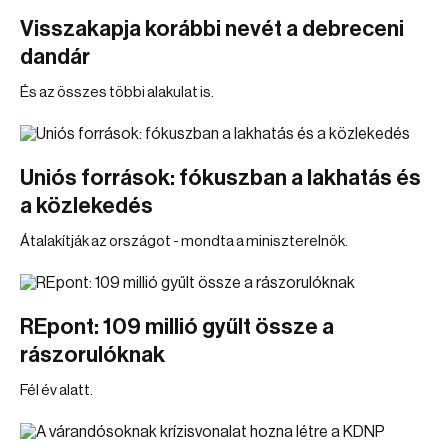
Visszakapja korábbi nevét a debreceni
dandár
És az összes többi alakulat is.
Uniós források: fókuszban a lakhatás és
a közlekedés
Átalakítják az országot - mondta a miniszterelnök.
REpont: 109 millió gyűlt össze a
rászorulóknak
Fél év alatt.