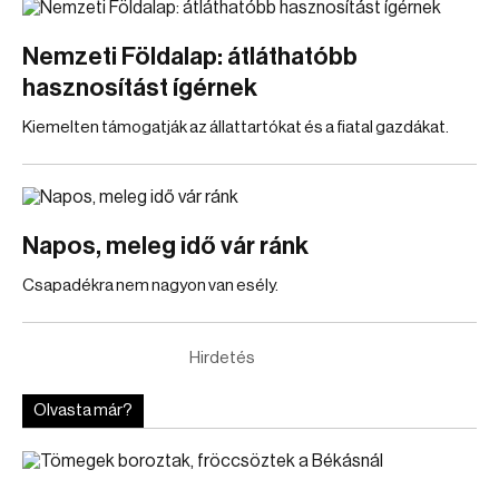
Nemzeti Földalap: átláthatóbb
hasznosítást ígérnek
Kiemelten támogatják az állattartókat és a fiatal gazdákat.
Napos, meleg idő vár ránk
Csapadékra nem nagyon van esély.
Hirdetés
Olvasta már?