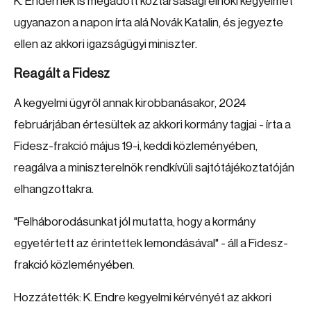
K. Endérnek is megadott köztársasági elnöki kegyelmet
ugyanazon a napon írta alá Novák Katalin, és jegyezte
ellen az akkori igazságügyi miniszter.
Reagált a Fidesz
A kegyelmi ügyről annak kirobbanásakor, 2024
februárjában értesültek az akkori kormány tagjai - írta a
Fidesz-frakció május 19-i, keddi közleményében,
reagálva a miniszterelnök rendkívüli sajtótájékoztatóján
elhangzottakra.
"Felháborodásunkat jól mutatta, hogy a kormány
egyetértett az érintettek lemondásával" - áll a Fidesz-
frakció közleményében.
Hozzátették: K. Endre kegyelmi kérvényét az akkori