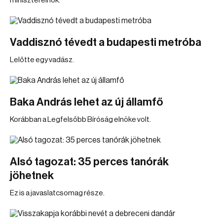
miniszterelnök.
Vaddisznó tévedt a budapesti metróba
Lelőtte egy vadász.
Baka András lehet az új államfő
Korábban a Legfelsőbb Bíróság elnöke volt.
Alsó tagozat: 35 perces tanórák
jöhetnek
Ez is a javaslatcsomag része.