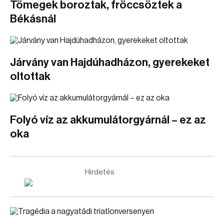
Tömegek boroztak, fröccsöztek a
Békásnál
Járvány van Hajdúhadházon, gyerekeket
oltottak
Folyó víz az akkumulátorgyárnál – ez az
oka
Hirdetés