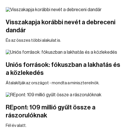
Visszakapja korábbi nevét a debreceni
dandár
És az összes többi alakulat is.
Uniós források: fókuszban a lakhatás és
a közlekedés
Átalakítják az országot - mondta a miniszterelnök.
REpont: 109 millió gyűlt össze a
rászorulóknak
Fél év alatt.