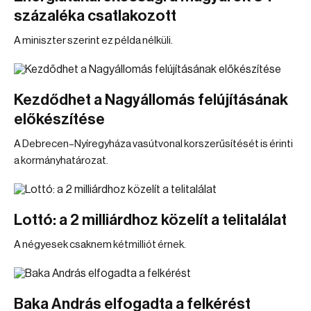
százaléka csatlakozott
A miniszter szerint ez példa nélküli.
Kezdődhet a Nagyállomás felújításának
előkészítése
A Debrecen–Nyíregyháza vasútvonal korszerűsítését is érinti
a kormányhatározat.
Lottó: a 2 milliárdhoz közelít a telitalálat
A négyesek csaknem kétmilliót érnek.
Baka András elfogadta a felkérést