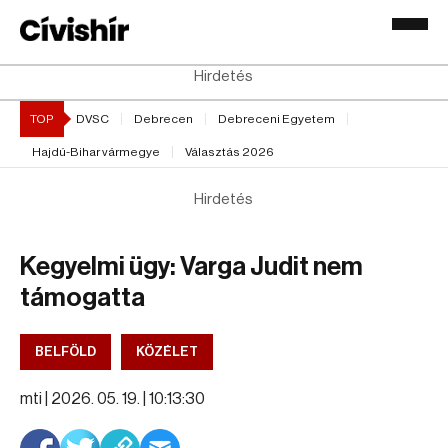
Hirdetés
TOP
DVSC
Debrecen
Debreceni Egyetem
Hajdú-Bihar vármegye
Választás 2026
Hirdetés
Kegyelmi ügy: Varga Judit nem
támogatta
BELFÖLD
KÖZÉLET
mti |
2026. 05. 19. | 10:13:30