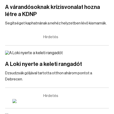
A várandósoknak krízisvonalat hozna
létre a KDNP
Segítséget kaphatnának a nehéz helyzetben lévő kismamák.
Hirdetés
A Loki nyerte a keleti rangadót
Dzsudzsák góljával tartotta otthon ahárom pontot a
Debrecen.
Hirdetés