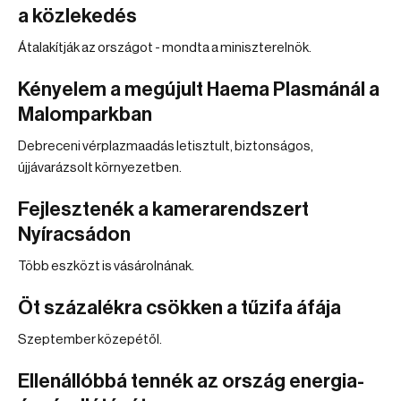
a közlekedés
Átalakítják az országot - mondta a miniszterelnök.
Kényelem a megújult Haema Plasmánál a
Malomparkban
Debreceni vérplazmaadás letisztult, biztonságos,
újjávarázsolt környezetben.
Fejlesztenék a kamerarendszert
Nyíracsádon
Több eszközt is vásárolnának.
Öt százalékra csökken a tűzifa áfája
Szeptember közepétől.
Ellenállóbbá tennék az ország energia-