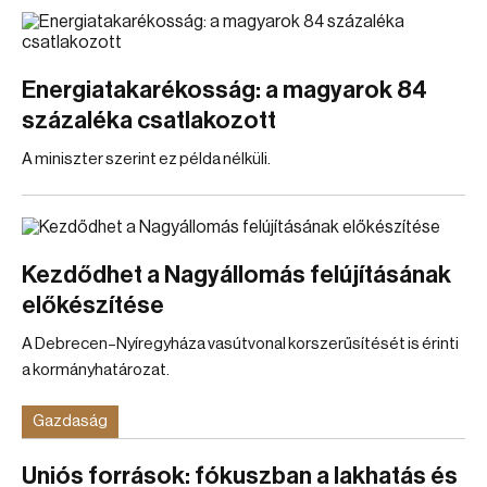
Energiatakarékosság: a magyarok 84
százaléka csatlakozott
A miniszter szerint ez példa nélküli.
Kezdődhet a Nagyállomás felújításának
előkészítése
A Debrecen–Nyíregyháza vasútvonal korszerűsítését is érinti
a kormányhatározat.
Gazdaság
Uniós források: fókuszban a lakhatás és