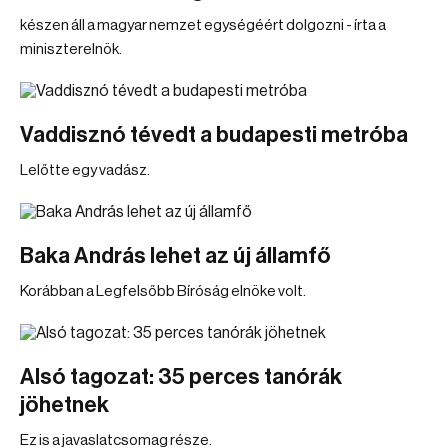
készen áll a magyar nemzet egységéért dolgozni - írta a
miniszterelnök.
Vaddisznó tévedt a budapesti metróba
Lelőtte egy vadász.
Baka András lehet az új államfő
Korábban a Legfelsőbb Bíróság elnöke volt.
Alsó tagozat: 35 perces tanórák
jöhetnek
Ez is a javaslatcsomag része.