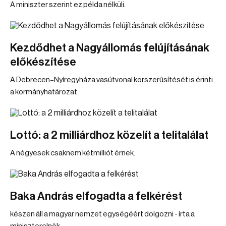
A miniszter szerint ez példa nélküli.
Kezdődhet a Nagyállomás felújításának
előkészítése
A Debrecen–Nyíregyháza vasútvonal korszerűsítését is érinti
a kormányhatározat.
Lottó: a 2 milliárdhoz közelít a telitalálat
A négyesek csaknem kétmilliót érnek.
Baka András elfogadta a felkérést
készen áll a magyar nemzet egységéért dolgozni - írta a