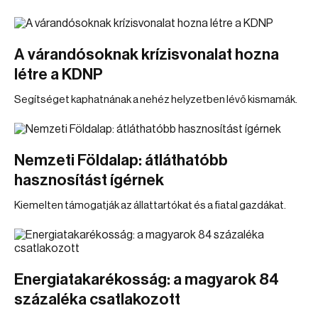
A várandósoknak krízisvonalat hozna
létre a KDNP
Segítséget kaphatnának a nehéz helyzetben lévő kismamák.
Nemzeti Földalap: átláthatóbb
hasznosítást ígérnek
Kiemelten támogatják az állattartókat és a fiatal gazdákat.
Energiatakarékosság: a magyarok 84
százaléka csatlakozott