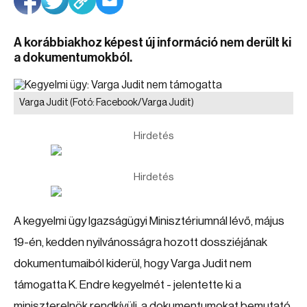
A korábbiakhoz képest új információ nem derült ki
a dokumentumokból.
Varga Judit
(Fotó: Facebook/Varga Judit)
Hirdetés
Hirdetés
A kegyelmi ügy Igazságügyi Minisztériumnál lévő, május
19-én, kedden nyilvánosságra hozott dossziéjának
dokumentumaiból kiderül, hogy Varga Judit nem
támogatta K. Endre kegyelmét - jelentette ki a
miniszterelnök rendkívüli, a dokumentumokat bemutató