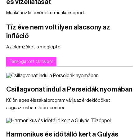
és vízellátását
Munkához lát a védelmi munkacsoport.
Tíz éve nem volt ilyen alacsony az
infláció
Az elemzőket is meglepte.
Támogatott tartalom
Csillagvonat indul a Perseidák nyomában
Különleges éjszakai program várja az érdeklődőket
augusztusban Debrecenben.
Harmonikus és időtálló kert a Gulyás