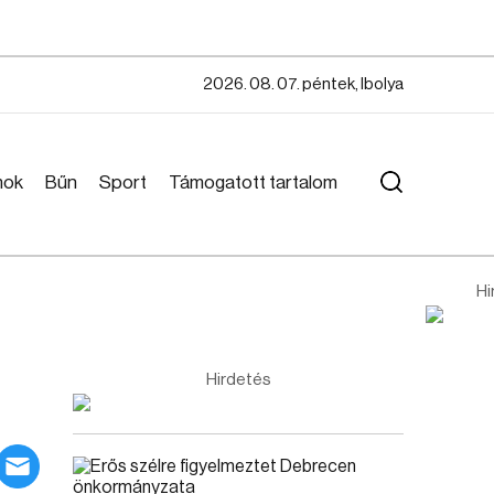
2026. 08. 07. péntek, Ibolya
mok
Bűn
Sport
Támogatott tartalom
Hi
Hirdetés