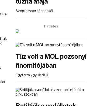
tűzifa áfája
Szeptember közepétől.
sius-
Hirdetés
Tűz volt a MOL pozsonyi
finomítójában
,
Egy tartály gyulladt ki.
ktor