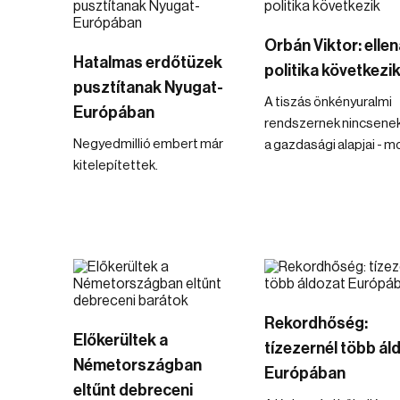
Orbán Viktor: ellen
Hatalmas erdőtüzek
politika következi
pusztítanak Nyugat-
A tiszás önkényuralmi
Európában
rendszernek nincsene
Negyedmillió embert már
a gazdasági alapjai - m
kitelepítettek.
Rekordhőség:
Előkerültek a
tízezernél több ál
Németországban
Európában
eltűnt debreceni