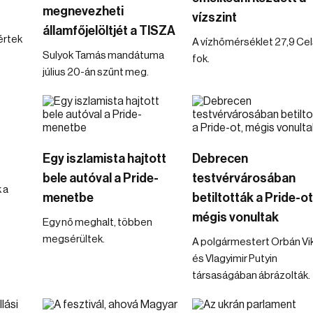
megnevezheti
vízszint
államfőjelöltjét a TISZA
értek
A vízhőmérséklet 27,9 Cel
Sulyok Tamás mandátuma
fok.
július 20-án szűnt meg.
Egy iszlamista hajtott
Debrecen
bele autóval a Pride-
testvérvárosában
 a
menetbe
betiltották a Pride-ot
mégis vonultak
Egy nő meghalt, többen
megsérültek.
A polgármestert Orbán Vi
és Vlagyimir Putyin
társaságában ábrázolták.