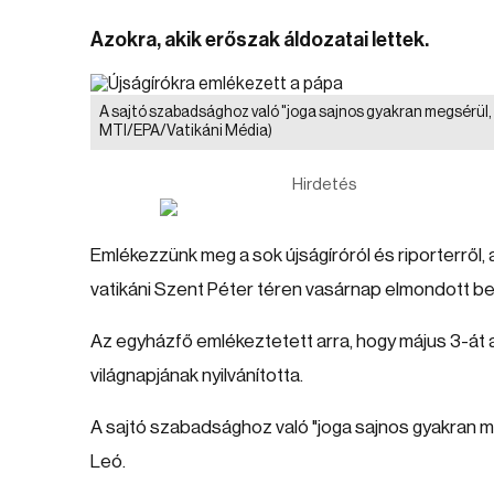
Azokra, akik erőszak áldozatai lettek.
A sajtó szabadsághoz való "joga sajnos gyakran megsérül,
MTI/EPA/Vatikáni Média)
Hirdetés
Emlékezzünk meg a sok újságíróról és riporterről, 
vatikáni Szent Péter téren vasárnap elmondott 
Az egyházfő emlékeztetett arra, hogy május 3-á
világnapjának nyilvánította.
A sajtó szabadsághoz való "joga sajnos gyakran me
Leó.