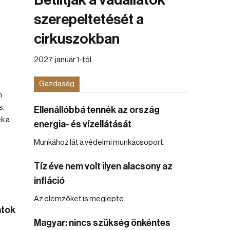
Betiltják a vadállatok
szerepeltetését a
cirkuszokban
2027. január 1-től.
Gazdaság
m
s,
Ellenállóbbá tennék az ország
k a
energia- és vízellátását
Munkához lát a védelmi munkacsoport.
Tíz éve nem volt ilyen alacsony az
infláció
Az elemzőket is meglepte.
atok
Magyar: nincs szükség önkéntes