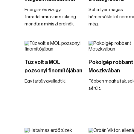
Energia- és vízügyi
Soha ilyen magas
forradalomra van szükség -
hőmérsékletet nem m
mondta a miniszterelnök.
még.
Tűz volt a MOL
Pokolgép robbant
pozsonyi finomítójában
Moszkvában
Egy tartály gyulladt ki.
Többen meghaltak; sok
sérült.