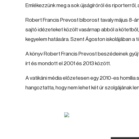
Emlékezzünk meg a sok újságíróról és riporterről, 
Robert Francis Prevost bíborost tavaly május 8-á
sajtó idézeteket közölt vasárnap abból a kötetből,
kegyelem hatására. Szent Ágoston iskolájában a t
A könyv Robert Francis Prevost beszédeinek gyűj
írt és mondott el 2001 és 2013 között.
A vatikáni média előzetesen egy 2010-es homília 
hangoztatta, hogy nem lehet két úr szolgájának lenn