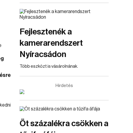
Fejlesztenék a
kamerarendszert
Nyíracsádon
ég
Több eszközt is vásárolnának.
ésre
Hirdetés
Öt százalékra csökken a