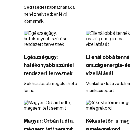
Segítséget kaphatnának a
nehéz helyzetben lévő
kismamák.
Egészségügy:
Ellenállóbbá tenné
hatékonyabb szűrési
ország energia- é
rendszert terveznek
vízellátását
Sok haláleset megelőzhető
Munkához lát a védelmi
lenne.
munkacsoport.
Magyar: Orbán tudta,
Kékestetőn is meg
mégsem tett semmit
a melegrekord