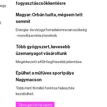
fogyasztáscsökkentésre
 egy
Magyar: Orbán tudta, mégsem tett
semmit
l.
Energia- és vízügyi forradalomra van szükség
- mondta a miniszterelnök.
Több gyógyszert, kevesebb
üzemanyagot vásároltunk
Megérkezett a KSH legfrissebb jelentése.
Épülhet a műfüves sportpálya
Nagymacson
Több mint 19 millió forintos fejlesztés
kezdődhet.
Támogatott tartalom