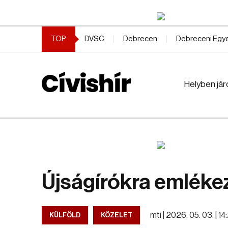
TOP
DVSC
Debrecen
Debreceni Eg
Helyben jár
Újságírókra emlékez
mti |
2026. 05. 03. | 14
KÜLFÖLD
KÖZÉLET