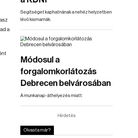
Segítséget kaphatnának a nehéz helyzetben
lasz
lévő kismamák.
bad a
ént
Módosul a
forgalomkorlátozás
Debrecen belvárosában
A munkanap-áthelyezés miatt.
Hirdetés
Olvasta már?