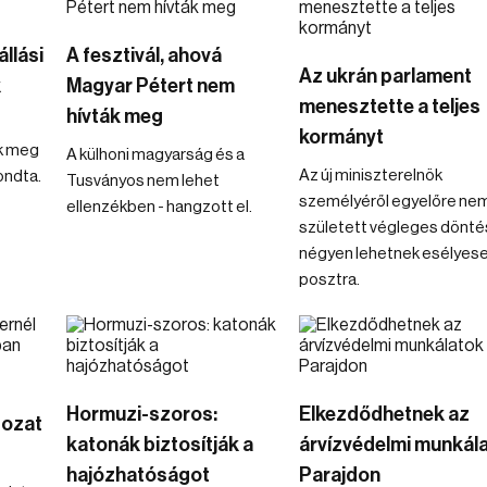
állási
A fesztivál, ahová
Az ukrán parlament
k
Magyar Pétert nem
menesztette a teljes
hívták meg
kormányt
k meg
A külhoni magyarság és a
Az új miniszterelnök
ondta.
Tusványos nem lehet
személyéről egyelőre ne
ellenzékben - hangzott el.
született végleges dönté
négyen lehetnek esélyese
posztra.
Hormuzi-szoros:
Elkezdődhetnek az
dozat
katonák biztosítják a
árvízvédelmi munkál
hajózhatóságot
Parajdon