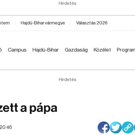
Hirdetés
yetem
Hajdú-Bihar vármegye
Választás 2026
ó
Campus
Hajdú-Bihar
Gazdaság
Közélet
Progra
Hirdetés
ett a pápa
:20:46