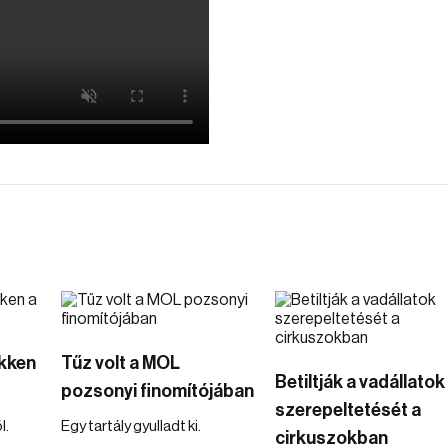
kken
Tűz volt a MOL
Betiltják a vadállatok
pozsonyi finomítójában
szerepeltetését a
l.
Egy tartály gyulladt ki.
cirkuszokban