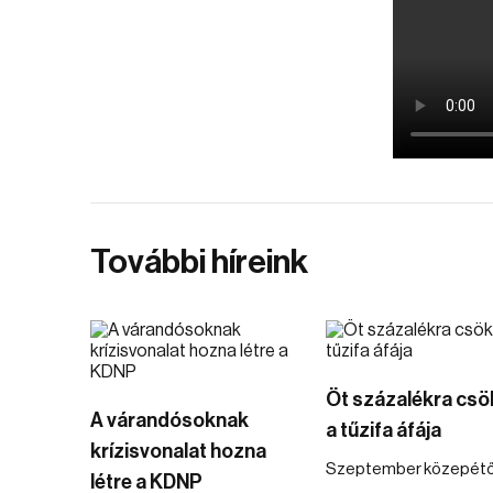
További híreink
Öt százalékra csö
A várandósoknak
a tűzifa áfája
krízisvonalat hozna
Szeptember közepétő
létre a KDNP