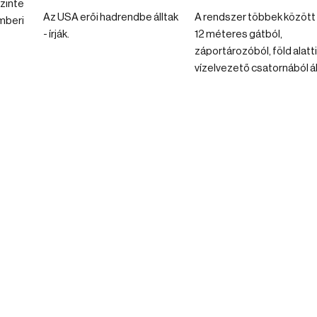
szinte
Az USA erői hadrendbe álltak
A rendszer többek között
mberi
- írják.
12 méteres gátból,
záportározóból, föld alatti
vízelvezető csatornából ál