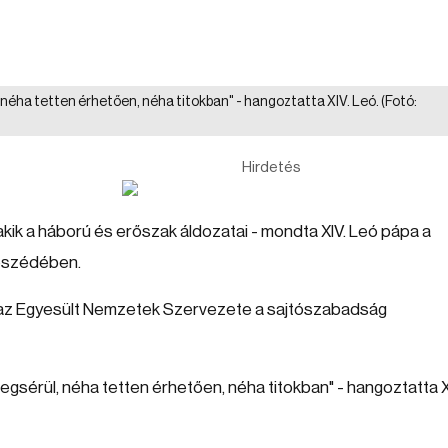
 néha tetten érhetően, néha titokban" - hangoztatta XIV. Leó.
(Fotó:
Hirdetés
akik a háború és erőszak áldozatai - mondta XIV. Leó pápa a
beszédében.
t az Egyesült Nemzetek Szervezete a sajtószabadság
gsérül, néha tetten érhetően, néha titokban" - hangoztatta X