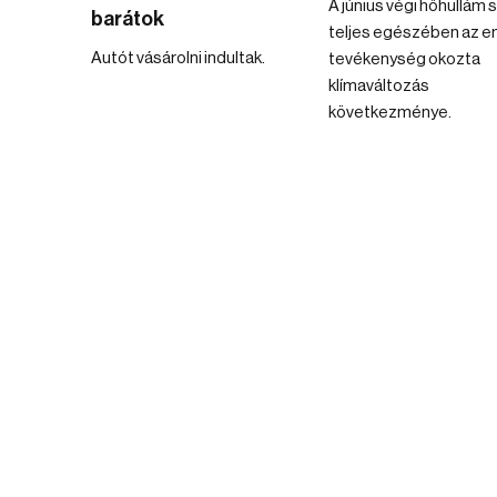
A június végi hőhullám 
barátok
teljes egészében az e
Autót vásárolni indultak.
tevékenység okozta
klímaváltozás
következménye.