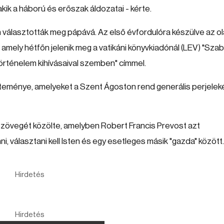
akik a háború és erőszak áldozatai - kérte.
n választották meg pápává. Az első évfordulóra készülve az o
 amely hétfőn jelenik meg a vatikáni könyvkiadónál (LEV) "Sza
örténelem kihívásaival szemben" címmel.
teménye, amelyeket a Szent Ágoston rend generális perjelek
szövegét közölte, amelyben Robert Francis Prevost azt
i, választani kell Isten és egy esetleges másik "gazda" között.
Hirdetés
Hirdetés