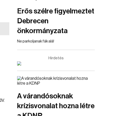
Erős szélre figyelmeztet
Debrecen
önkormányzata
Ne parkoljanak fák alá!
Hirdetés
A várandósoknak
IV.
krízisvonalat hozna létre
a KDNP