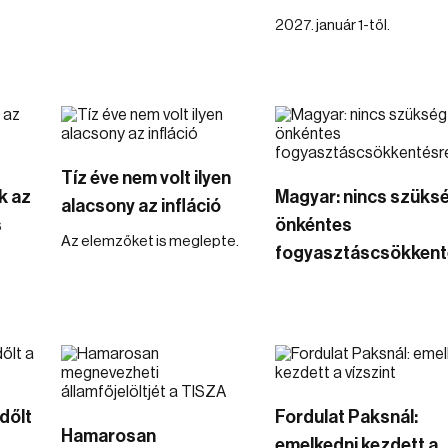
2027. január 1-től.
Tíz éve nem volt ilyen
k az
Magyar: nincs szüks
alacsony az infláció
s
önkéntes
Az elemzőket is meglepte.
fogyasztáscsökkent
dőlt
Fordulat Paksnál:
Hamarosan
emelkedni kezdett a