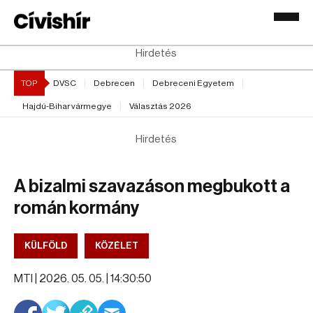
Hirdetés
TOP
DVSC
Debrecen
Debreceni Egyetem
Hajdú-Bihar vármegye
Választás 2026
Hirdetés
A bizalmi szavazáson megbukott a
román kormány
KÜLFÖLD
KÖZÉLET
MTI |
2026. 05. 05. | 14:30:50