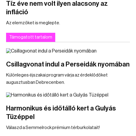
Tíz éve nem volt ilyen alacsony az
infláció
Az elemzőket is meglepte.
Támogatott tartalom
Csillagvonat indul a Perseidák nyomában
Különleges éjszakai program várja az érdeklődőket
augusztusban Debrecenben.
Harmonikus és időtálló kert a Gulyás
Tüzéppel
Válaszd a Semmelrock prémium térburkolatait!