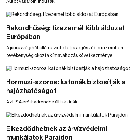
Autót vásárolni indultak.
Rekordhőség: tízezernél több áldozat
Európában
A június végi hőhullám szinte teljes egészében az emberi
tevékenység okozta klímaváltozás következménye.
Hormuzi-szoros: katonák biztosítják a
hajózhatóságot
Az USA erői hadrendbe álltak - írják.
Elkezdődhetnek az árvízvédelmi
munkálatok Parajdon