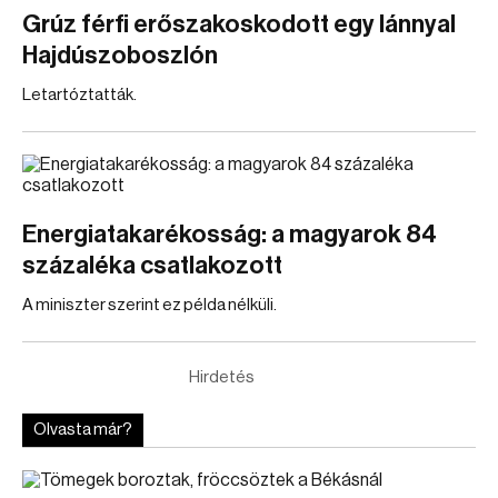
Grúz férfi erőszakoskodott egy lánnyal
Hajdúszoboszlón
Letartóztatták.
Energiatakarékosság: a magyarok 84
százaléka csatlakozott
A miniszter szerint ez példa nélküli.
Hirdetés
Olvasta már?