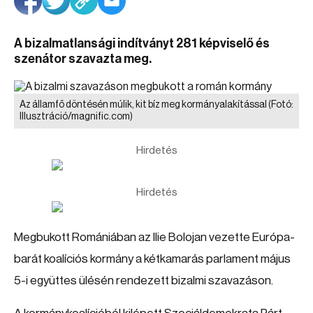
A bizalmatlansági indítványt 281 képviselő és
szenátor szavazta meg.
Az államfő döntésén múlik, kit bíz meg kormányalakítással
(Fotó:
Illusztráció/magnific.com)
Hirdetés
Hirdetés
Megbukott Romániában az Ilie Bolojan vezette Európa-
barát koalíciós kormány a kétkamarás parlament május
5-i együttes ülésén rendezett bizalmi szavazáson.