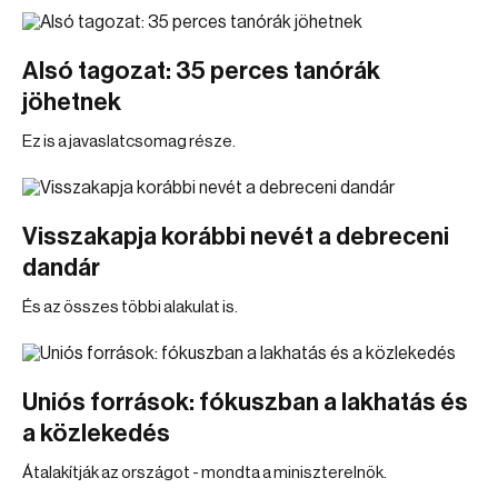
Alsó tagozat: 35 perces tanórák
jöhetnek
Ez is a javaslatcsomag része.
Visszakapja korábbi nevét a debreceni
dandár
És az összes többi alakulat is.
Uniós források: fókuszban a lakhatás és
a közlekedés
Átalakítják az országot - mondta a miniszterelnök.