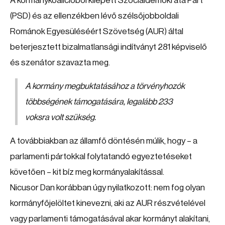
A kormánykoalícióból kilépett Szociáldemokrata Párt
(PSD) és az ellenzékben lévő szélsőjobboldali
Románok Egyesüléséért Szövetség (AUR) által
beterjesztett bizalmatlansági indítványt 281 képviselő
és szenátor szavazta meg.
A kormány megbuktatásához a törvényhozók
többségének támogatására, legalább 233
voksra volt szükség.
A továbbiakban az államfő döntésén múlik, hogy – a
parlamenti pártokkal folytatandó egyeztetéseket
követően – kit bíz meg kormányalakítással.
Nicusor Dan korábban úgy nyilatkozott: nem fog olyan
kormányfőjelöltet kinevezni, aki az AUR részvételével
vagy parlamenti támogatásával akar kormányt alakítani,