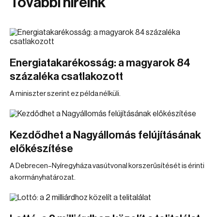
További híreink
Energiatakarékosság: a magyarok 84
százaléka csatlakozott
A miniszter szerint ez példa nélküli.
Kezdődhet a Nagyállomás felújításának
előkészítése
A Debrecen–Nyíregyháza vasútvonal korszerűsítését is érinti
a kormányhatározat.