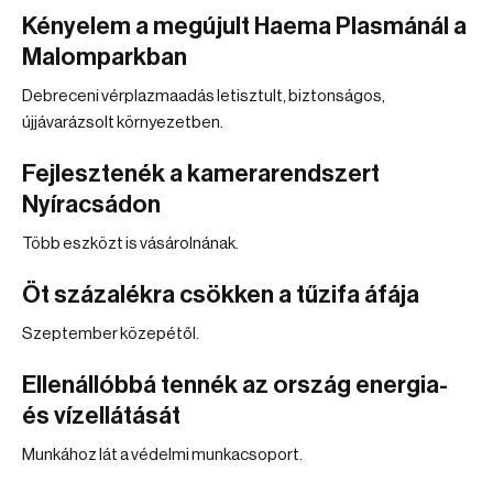
Kényelem a megújult Haema Plasmánál a
Malomparkban
Debreceni vérplazmaadás letisztult, biztonságos,
újjávarázsolt környezetben.
Fejlesztenék a kamerarendszert
Nyíracsádon
Több eszközt is vásárolnának.
Öt százalékra csökken a tűzifa áfája
Szeptember közepétől.
Ellenállóbbá tennék az ország energia-
és vízellátását
Munkához lát a védelmi munkacsoport.