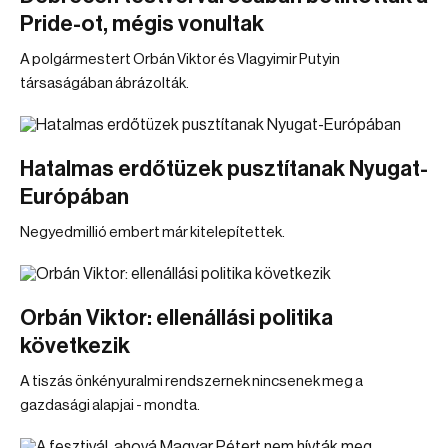
Pride-ot, mégis vonultak
A polgármestert Orbán Viktor és Vlagyimir Putyin
társaságában ábrázolták.
Hatalmas erdőtüzek pusztítanak Nyugat-
Európában
Negyedmillió embert már kitelepítettek.
Orbán Viktor: ellenállási politika
következik
A tiszás önkényuralmi rendszernek nincsenek meg a
gazdasági alapjai - mondta.