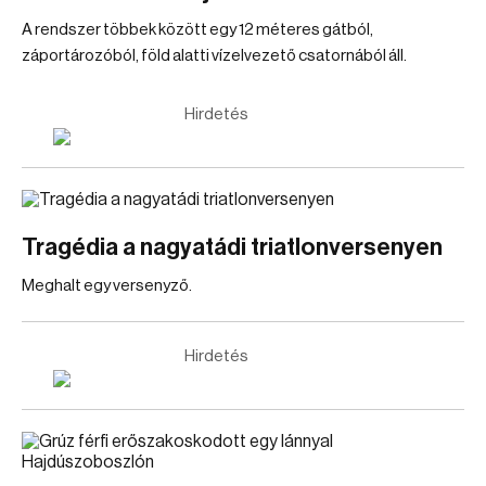
A rendszer többek között egy 12 méteres gátból,
záportározóból, föld alatti vízelvezető csatornából áll.
Hirdetés
Tragédia a nagyatádi triatlonversenyen
Meghalt egy versenyző.
Hirdetés