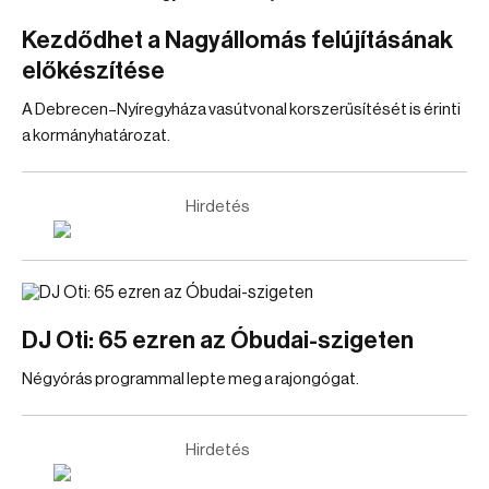
Kezdődhet a Nagyállomás felújításának
előkészítése
A Debrecen–Nyíregyháza vasútvonal korszerűsítését is érinti
a kormányhatározat.
Hirdetés
DJ Oti: 65 ezren az Óbudai-szigeten
Négyórás programmal lepte meg a rajongógat.
Hirdetés