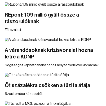
REpont: 109 millió gyűlt össze a
rászorulóknak
Fél év alatt.
A várandósoknak krízisvonalat hozna
létre a KDNP
Segítséget kaphatnának a nehéz helyzetben lévő kismamák.
Öt százalékra csökken a tűzifa áfája
Szeptember közepétől.