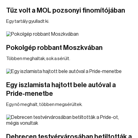
Tűz volt a MOL pozsonyi finomítójában
Egy tartály gyulladt ki.
Pokolgép robbant Moszkvában
Többen meghaltak; sok a sérült.
Egy iszlamista hajtott bele autóval a
Pride-menetbe
Egy nő meghalt, többen megsérültek.
Debrecen testvérvárosában betiltották a