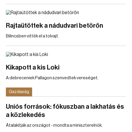
Rajtaütöttek a nádudvari betörőn
Bilincsben vitték el a tolvajt.
Kikapott a kis Loki
A debreceniek Pallagon szenvedtek vereséget.
Gazdaság
Uniós források: fókuszban a lakhatás és
a közlekedés
Átalakítják az országot - mondta a miniszterelnök.