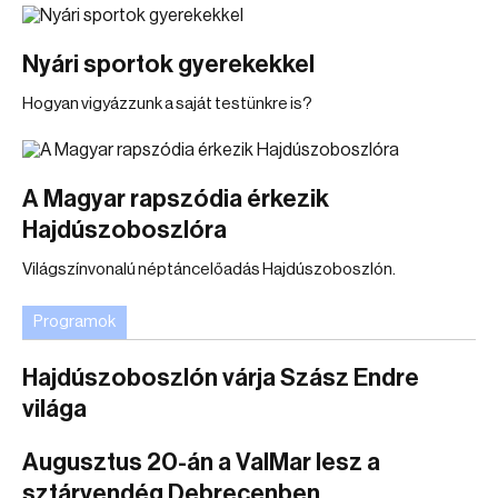
Nyári sportok gyerekekkel
Hogyan vigyázzunk a saját testünkre is?
A Magyar rapszódia érkezik
Hajdúszoboszlóra
Világszínvonalú néptáncelőadás Hajdúszoboszlón.
Programok
Hajdúszoboszlón várja Szász Endre
világa
Augusztus 20-án a ValMar lesz a
sztárvendég Debrecenben