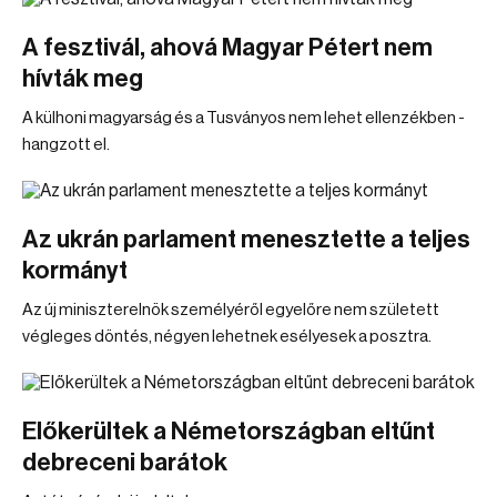
A fesztivál, ahová Magyar Pétert nem
hívták meg
A külhoni magyarság és a Tusványos nem lehet ellenzékben -
hangzott el.
Az ukrán parlament menesztette a teljes
kormányt
Az új miniszterelnök személyéről egyelőre nem született
végleges döntés, négyen lehetnek esélyesek a posztra.
Előkerültek a Németországban eltűnt
debreceni barátok