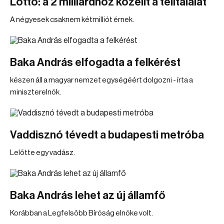
Lottó: a 2 milliárdhoz közelít a telitalálat
A négyesek csaknem kétmilliót érnek.
Baka András elfogadta a felkérést
készen áll a magyar nemzet egységéért dolgozni - írta a
miniszterelnök.
Vaddisznó tévedt a budapesti metróba
Lelőtte egy vadász.
Baka András lehet az új államfő
Korábban a Legfelsőbb Bíróság elnöke volt.