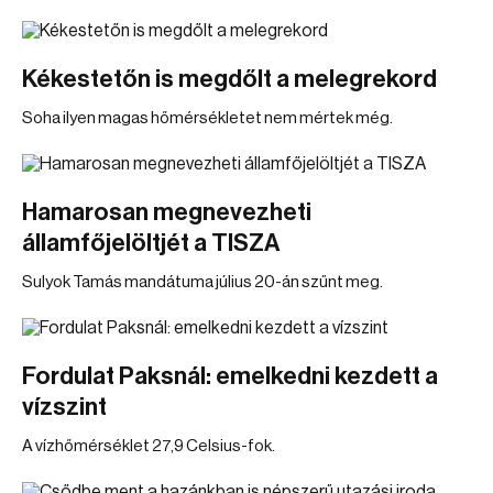
Kékestetőn is megdőlt a melegrekord
Soha ilyen magas hőmérsékletet nem mértek még.
Hamarosan megnevezheti
államfőjelöltjét a TISZA
Sulyok Tamás mandátuma július 20-án szűnt meg.
Fordulat Paksnál: emelkedni kezdett a
vízszint
A vízhőmérséklet 27,9 Celsius-fok.