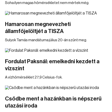
Soha ilyen magas hőmérsékletet nem mértek még.
Hamarosan megnevezheti
államfőjelöltjét a TISZA
Sulyok Tamás mandátuma július 20-án szűnt meg.
Fordulat Paksnál: emelkedni kezdett a
vízszint
A vízhőmérséklet 27,9 Celsius-fok.
Csődbe ment a hazánkban is népszerű
utazási iroda