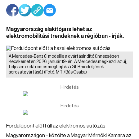
Magyarország alakítója is lehet az
elektromobilitási trendeknek a régióban - írják.
A Mercedes-Benz új modellje a gyártásindító ünnepségen
Kecskeméten 2026. január 19-én. A Mercedes megkezdi az új,
teljesen elektromos meghajtású GLB modelljének
sorozatgyártását
(Fotó: MTI/Bús Csaba)
Hirdetés
Hirdetés
Fordulópont előtt áll az elektromos autózás
Magyarországon - közölte a Magyar Mérnöki Kamara az