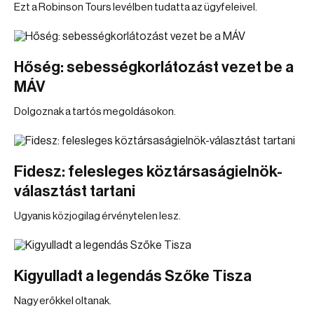
Ezt a Robinson Tours levélben tudatta az ügyfeleivel.
Hőség: sebességkorlátozást vezet be a
MÁV
Dolgoznak a tartós megoldásokon.
Fidesz: felesleges köztársaságielnök-
választást tartani
Ugyanis közjogilag érvénytelen lesz.
Kigyulladt a legendás Szőke Tisza
Nagy erőkkel oltanak.