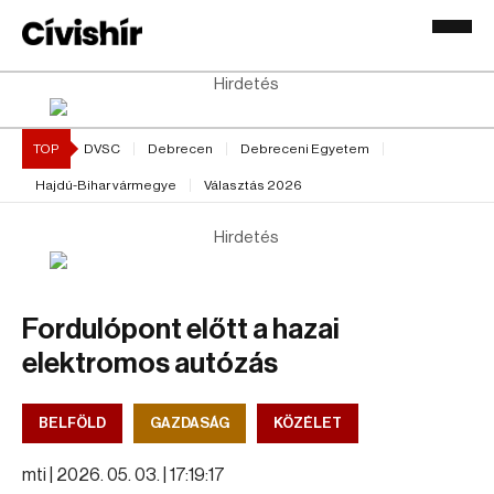
Hirdetés
TOP
DVSC
Debrecen
Debreceni Egyetem
Hajdú-Bihar vármegye
Választás 2026
Hirdetés
Fordulópont előtt a hazai
elektromos autózás
BELFÖLD
GAZDASÁG
KÖZÉLET
mti |
2026. 05. 03. | 17:19:17