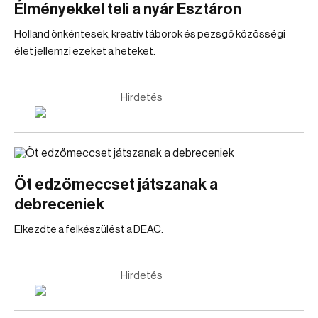
Élményekkel teli a nyár Esztáron
Holland önkéntesek, kreatív táborok és pezsgő közösségi
élet jellemzi ezeket a heteket.
Hirdetés
Öt edzőmeccset játszanak a
debreceniek
Elkezdte a felkészülést a DEAC.
Hirdetés