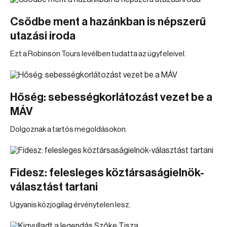
Csődbe ment a hazánkban is népszerű
utazási iroda
Ezt a Robinson Tours levélben tudatta az ügyfeleivel.
Hőség: sebességkorlátozást vezet be a
MÁV
Dolgoznak a tartós megoldásokon.
Fidesz: felesleges köztársaságielnök-
választást tartani
Ugyanis közjogilag érvénytelen lesz.