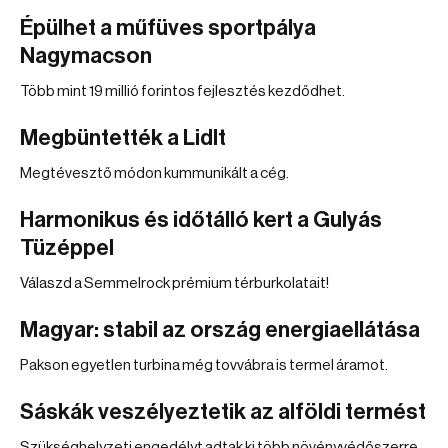
Épülhet a műfüves sportpálya
Nagymacson
Több mint 19 millió forintos fejlesztés kezdődhet.
Megbüntették a Lidlt
Megtévesztő módon kummunikált a cég.
Harmonikus és időtálló kert a Gulyás
Tüzéppel
Válaszd a Semmelrock prémium térburkolatait!
Magyar: stabil az ország energiaellátása
Pakson egyetlen turbina még tovvábra is termel áramot.
Sáskák veszélyeztetik az alföldi termést
Szükséghelyzeti engedélyt adtak ki több növényvédőszerre.