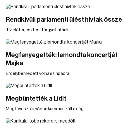
Rendkívüli parlamenti ülést hívtak össze
Tíz előterjesztést tárgyalhatnak.
Megfenyegették; lemondta koncertjét
Majka
Erdélyben lépett volna színpadra.
Megbüntették a Lidlt
Megtévesztő módon kummunikált a cég.