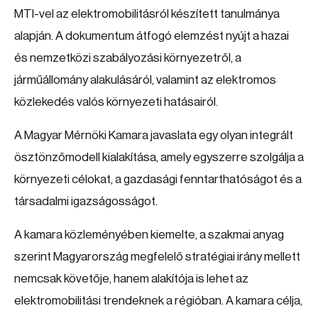
MTI-vel az elektromobilitásról készített tanulmánya
alapján. A dokumentum átfogó elemzést nyújt a hazai
és nemzetközi szabályozási környezetről, a
járműállomány alakulásáról, valamint az elektromos
közlekedés valós környezeti hatásairól.
A Magyar Mérnöki Kamara javaslata egy olyan integrált
ösztönzőmodell kialakítása, amely egyszerre szolgálja a
környezeti célokat, a gazdasági fenntarthatóságot és a
társadalmi igazságosságot.
A kamara közleményében kiemelte, a szakmai anyag
szerint Magyarország megfelelő stratégiai irány mellett
nemcsak követője, hanem alakítója is lehet az
elektromobilitási trendeknek a régióban. A kamara célja,