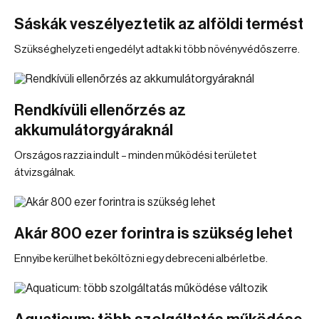
Sáskák veszélyeztetik az alföldi termést
Szükséghelyzeti engedélyt adtak ki több növényvédőszerre.
Rendkívüli ellenőrzés az
akkumulátorgyáraknál
Országos razzia indult – minden működési területet
átvizsgálnak.
Akár 800 ezer forintra is szükség lehet
Ennyibe kerülhet beköltözni egy debreceni albérletbe.