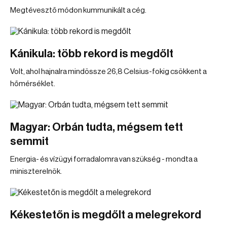
Megtévesztő módon kummunikált a cég.
Kánikula: több rekord is megdőlt
Volt, ahol hajnalra mindössze 26,8 Celsius-fokig csökkent a
hőmérséklet.
Magyar: Orbán tudta, mégsem tett
semmit
Energia- és vízügyi forradalomra van szükség - mondta a
miniszterelnök.
Kékestetőn is megdőlt a melegrekord