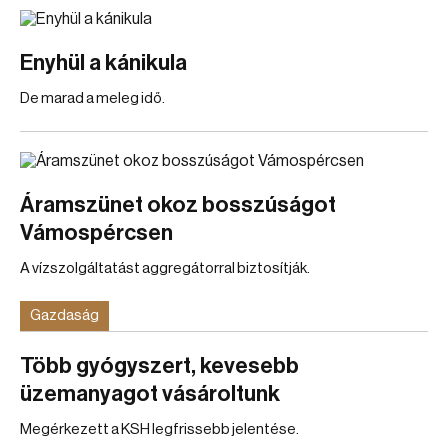
Enyhül a kánikula
De marad a meleg idő.
Áramszünet okoz bosszúságot
Vámospércsen
A vízszolgáltatást aggregátorral biztosítják.
Gazdaság
Több gyógyszert, kevesebb
üzemanyagot vásároltunk
Megérkezett a KSH legfrissebb jelentése.