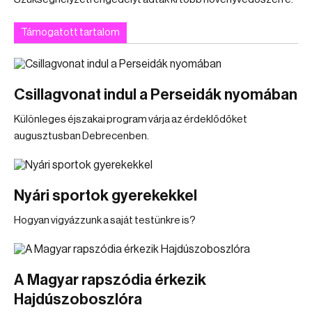
Támogatott tartalom
Csillagvonat indul a Perseidák nyomában
Különleges éjszakai program várja az érdeklődőket
augusztusban Debrecenben.
Nyári sportok gyerekekkel
Hogyan vigyázzunk a saját testünkre is?
A Magyar rapszódia érkezik
Hajdúszoboszlóra