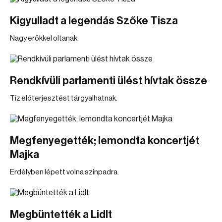
Kigyulladt a legendás Szőke Tisza
Nagy erőkkel oltanak.
Rendkívüli parlamenti ülést hívtak össze
Tíz előterjesztést tárgyalhatnak.
Megfenyegették; lemondta koncertjét
Majka
Erdélyben lépett volna színpadra.
Megbüntették a Lidlt