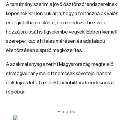
A tanulmány szerint a jövő ösztönzőrendszereinek
képesnek kell lenniük arra, hogy a felhasználók valós
energiafelhasználását, és a rendszerhez való
hozzájárulását is figyelembe vegyék. Ebben kiemelt
szerepet kap a hiteles mérésen és adatalapú
ellenőrzésen alapuló megközelítés.
A szakmai anyag szerint Magyarország megfelelő
stratégiai irány mellett nemcsak követője, hanem
alakítója is lehet az elektromobilitási trendeknek a
régióban.
Hirdetés