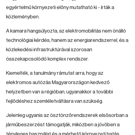
egyértelmű környezeti előny mutatható ki - írták a
közleményben.
A kamara hangsúlyozta, az elektromobilitás nem önálló
technológiai kérdés, hanem az energiarendszerrel, és a
közlekedési infrastruktúrával szorosan
összekapcsolódó komplex rendszer.
Kiemelték, a tanulmány rámutat arra, hogy az
elektromos autózás Magyarországon kedvező
helyzetben van a régióban, ugyanakkor a további
fejlődéshez szemléletváltásra van szükség.
Jelenleg ugyanis az ösztönzőrendszerek elsősorban a
járműbeszerzést támogatják, miközben a jövőben a
tényleges használat és a mérhető környezeti hatás