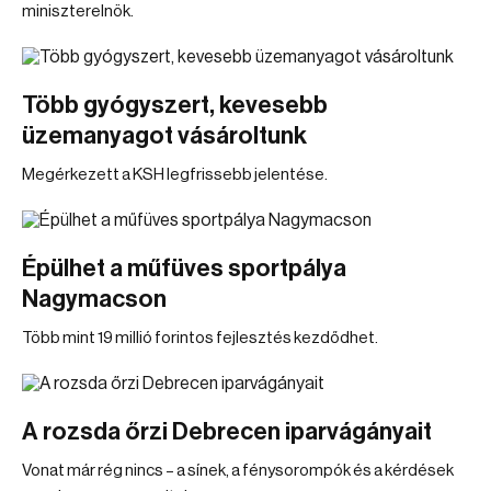
miniszterelnök.
Több gyógyszert, kevesebb
üzemanyagot vásároltunk
Megérkezett a KSH legfrissebb jelentése.
Épülhet a műfüves sportpálya
Nagymacson
Több mint 19 millió forintos fejlesztés kezdődhet.
A rozsda őrzi Debrecen iparvágányait
Vonat már rég nincs – a sínek, a fénysorompók és a kérdések