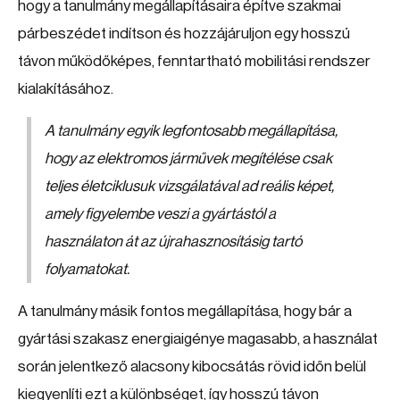
hogy a tanulmány megállapításaira építve szakmai
párbeszédet indítson és hozzájáruljon egy hosszú
távon működőképes, fenntartható mobilitási rendszer
kialakításához.
A tanulmány egyik legfontosabb megállapítása,
hogy az elektromos járművek megítélése csak
teljes életciklusuk vizsgálatával ad reális képet,
amely figyelembe veszi a gyártástól a
használaton át az újrahasznosításig tartó
folyamatokat.
A tanulmány másik fontos megállapítása, hogy bár a
gyártási szakasz energiaigénye magasabb, a használat
során jelentkező alacsony kibocsátás rövid időn belül
kiegyenlíti ezt a különbséget, így hosszú távon