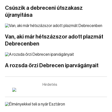
Csúszik a debreceni útszakasz
újranyitása
Van, aki már hétszázszor adott plazmát
Debrecenben
A rozsda őrzi Debrecen iparvágányait
Hirdetés