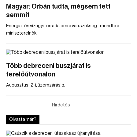
Magyar: Orbán tudta, mégsem tett
semmit
Energia- és vízügyi forradalomra van szükség - mondta a
miniszterelnök.
Több debreceni buszjárat is
terelőútvonalon
Augusztus 12-i, üzemzárásig.
Hirdetés
Olvasta már?