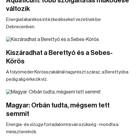
Aquaticum: több szolgáltatás működése
változik
Energiatakarékos intézkedéseket vezetnek be
Debrecenben.
Kiszáradhat a Berettyó és a Sebes-
Körös
A folyómeder Körösszakálnál nagyrészt száraz, a Berettyóba
pedig alig érkezik víz.
Magyar: Orbán tudta, mégsem tett
semmit
Energia- és vízügyi forradalomra van szükség - mondta a
miniszterelnök.