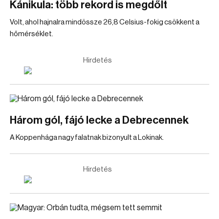
Kánikula: több rekord is megdőlt
Volt, ahol hajnalra mindössze 26,8 Celsius-fokig csökkent a
hőmérséklet.
Hirdetés
Három gól, fájó lecke a Debrecennek
A Koppenhága nagy falatnak bizonyult a Lokinak.
Hirdetés