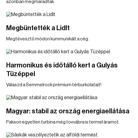
azonban megmaradtak.
Megbüntették a Lidlt
Megtévesztő módon kummunikált a cég.
Harmonikus és időtálló kert a Gulyás
Tüzéppel
Válaszd a Semmelrock prémium térburkolatait!
Magyar: stabil az ország energiaellátása
Pakson egyetlen turbina még tovvábra is termel áramot.