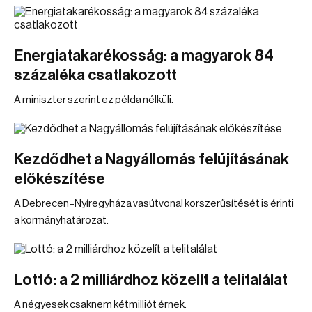
Energiatakarékosság: a magyarok 84
százaléka csatlakozott
A miniszter szerint ez példa nélküli.
Kezdődhet a Nagyállomás felújításának
előkészítése
A Debrecen–Nyíregyháza vasútvonal korszerűsítését is érinti
a kormányhatározat.
Lottó: a 2 milliárdhoz közelít a telitalálat
A négyesek csaknem kétmilliót érnek.