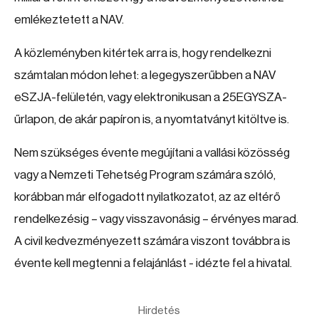
emlékeztetett a NAV.
A közleményben kitértek arra is, hogy rendelkezni
számtalan módon lehet: a legegyszerűbben a NAV
eSZJA-felületén, vagy elektronikusan a 25EGYSZA-
űrlapon, de akár papíron is, a nyomtatványt kitöltve is.
Nem szükséges évente megújítani a vallási közösség
vagy a Nemzeti Tehetség Program számára szóló,
korábban már elfogadott nyilatkozatot, az az eltérő
rendelkezésig – vagy visszavonásig – érvényes marad.
A civil kedvezményezett számára viszont továbbra is
évente kell megtenni a felajánlást - idézte fel a hivatal.
Hirdetés