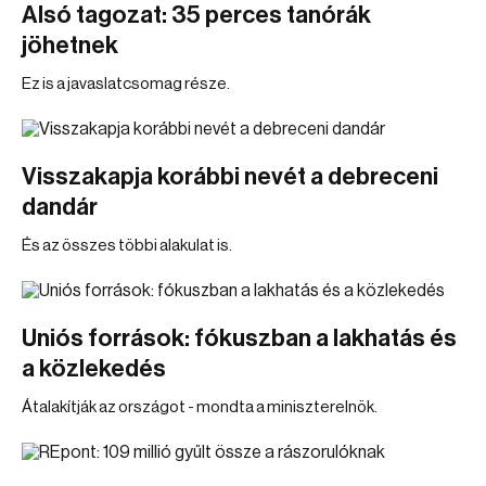
Alsó tagozat: 35 perces tanórák
jöhetnek
Ez is a javaslatcsomag része.
Visszakapja korábbi nevét a debreceni
dandár
És az összes többi alakulat is.
Uniós források: fókuszban a lakhatás és
a közlekedés
Átalakítják az országot - mondta a miniszterelnök.