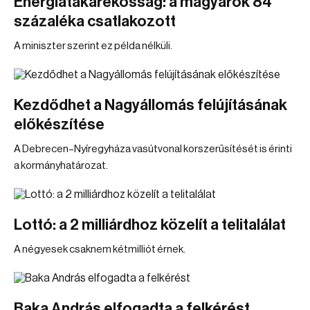
Energiatakarékosság: a magyarok 84
százaléka csatlakozott
A miniszter szerint ez példa nélküli.
Kezdődhet a Nagyállomás felújításának
előkészítése
A Debrecen–Nyíregyháza vasútvonal korszerűsítését is érinti
a kormányhatározat.
Lottó: a 2 milliárdhoz közelít a telitalálat
A négyesek csaknem kétmilliót érnek.
Baka András elfogadta a felkérést