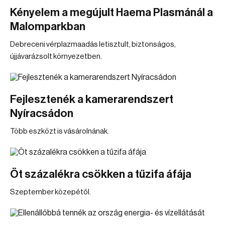
Kényelem a megújult Haema Plasmánál a
Malomparkban
Debreceni vérplazmaadás letisztult, biztonságos,
újjávarázsolt környezetben.
Fejlesztenék a kamerarendszert
Nyíracsádon
Több eszközt is vásárolnának.
Öt százalékra csökken a tűzifa áfája
Szeptember közepétől.