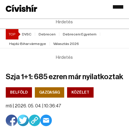
Hirdetés
TOP
DVSC
Debrecen
Debreceni Egyetem
Hajdú-Bihar vármegye
Választás 2026
Hirdetés
Szja 1+1: 685 ezren már nyilatkoztak
BELFÖLD
GAZDASÁG
KÖZÉLET
mti |
2026. 05. 04. | 10:36:47