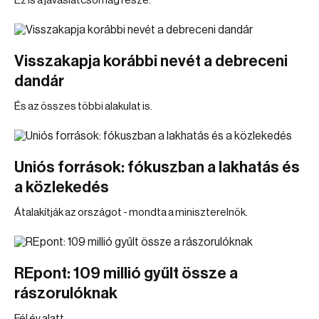
Ez is a javaslatcsomag része.
Visszakapja korábbi nevét a debreceni
dandár
És az összes többi alakulat is.
Uniós források: fókuszban a lakhatás és
a közlekedés
Átalakítják az országot - mondta a miniszterelnök.
REpont: 109 millió gyűlt össze a
rászorulóknak
Fél év alatt.