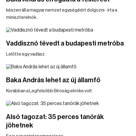
készen áll a magyar nemzet egységéért dolgozni - írta a
miniszterelnök.
Vaddisznó tévedt a budapesti metróba
Lelőtte egy vadász.
Baka András lehet az új államfő
Korábban a Legfelsőbb Bíróság elnöke volt.
Alsó tagozat: 35 perces tanórák
jöhetnek