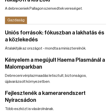
A debreceniek Pallagon szenvedtek vereséget.
Gazdaság
Uniós források: fókuszban a lakhatás és
a közlekedés
Átalakítják az országot - mondta a miniszterelnök.
Kényelem a megújult Haema Plasmánál a
Malomparkban
Debreceni vérplazmaadás letisztult, biztonságos,
újjávarázsolt környezetben.
Fejlesztenék a kamerarendszert
Nyíracsádon
Több eszközt is vásárolnának.