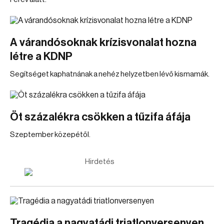
A várandósoknak krízisvonalat hozna
létre a KDNP
Segítséget kaphatnának a nehéz helyzetben lévő kismamák.
Öt százalékra csökken a tűzifa áfája
Szeptember közepétől.
Hirdetés
Tragédia a nagyatádi triatlonversenyen