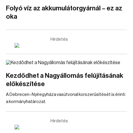
Folyó víz az akkumulátorgyárnál – ez az
oka
Hirdetés
Kezdődhet a Nagyállomás felújításának
előkészítése
A Debrecen–Nyíregyháza vasútvonal korszerűsítését is érinti
a kormányhatározat.
Hirdetés