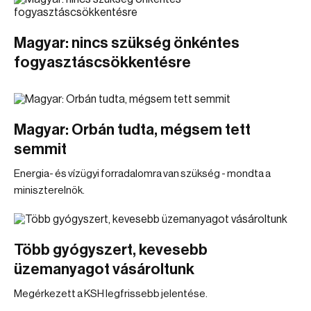
Magyar: nincs szükség önkéntes
fogyasztáscsökkentésre
Magyar: Orbán tudta, mégsem tett
semmit
Energia- és vízügyi forradalomra van szükség - mondta a
miniszterelnök.
Több gyógyszert, kevesebb
üzemanyagot vásároltunk
Megérkezett a KSH legfrissebb jelentése.