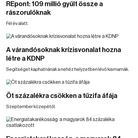
REpont: 109 millió gyűlt össze a
rászorulóknak
Fél év alatt.
A várandósoknak krízisvonalat hozna
létre a KDNP
Segítséget kaphatnának a nehéz helyzetben lévő kismamák.
Öt százalékra csökken a tűzifa áfája
Szeptember közepétől.