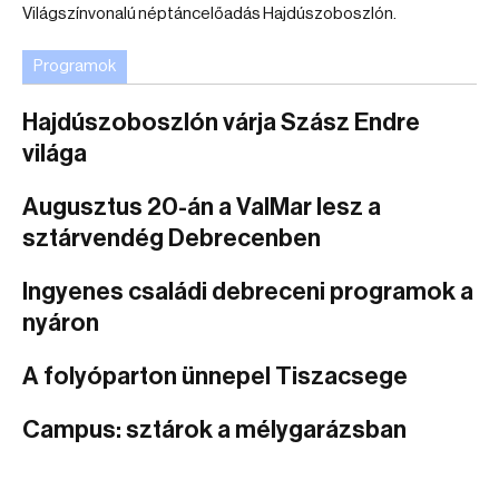
Világszínvonalú néptáncelőadás Hajdúszoboszlón.
Programok
Hajdúszoboszlón várja Szász Endre
világa
Augusztus 20-án a ValMar lesz a
sztárvendég Debrecenben
Ingyenes családi debreceni programok a
nyáron
A folyóparton ünnepel Tiszacsege
Campus: sztárok a mélygarázsban