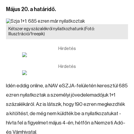
Május 20. a határidő.
Kétszer egy százalékról nyilatkozhatunk
(Fotó:
Illusztráció/freepik)
Hirdetés
Hirdetés
Idén eddig online, a NAV eSZJA-felületén keresztül 685
ezren nyilatkoztak a személyi jövedelemadójuk 1+1
százalékáról. Az is látszik, hogy 190 ezren megkezdték
a kitöltést, de még nem küldték be a nyilatkozatukat -
hívta fel a figyelmet május 4-én, hétfőn a Nemzeti Adó-
és Vámhivatal.