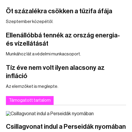
Öt százalékra csökken a tűzifa áfája
Szeptember közepétől.
Ellenállóbbá tennék az ország energia-
és vízellátását
Munkához lát a védelmi munkacsoport.
Tíz éve nem volt ilyen alacsony az
infláció
Az elemzőket is meglepte.
Támogatott tartalom
Csillagvonat indul a Perseidák nyomában