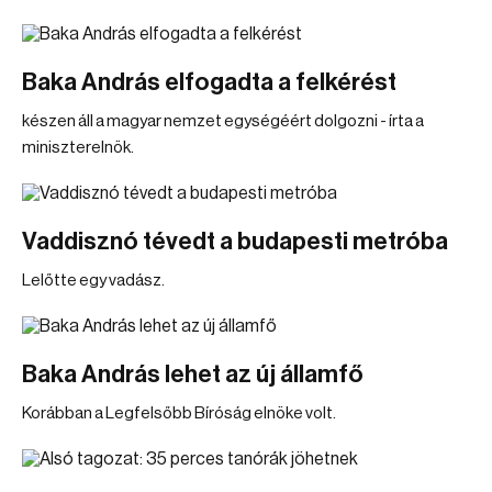
Baka András elfogadta a felkérést
készen áll a magyar nemzet egységéért dolgozni - írta a
miniszterelnök.
Vaddisznó tévedt a budapesti metróba
Lelőtte egy vadász.
Baka András lehet az új államfő
Korábban a Legfelsőbb Bíróság elnöke volt.