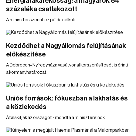
Energiatakarékosság: a magyarok 84
százaléka csatlakozott
A miniszter szerint ez példa nélküli.
Kezdődhet a Nagyállomás felújításának
előkészítése
A Debrecen–Nyíregyháza vasútvonal korszerűsítését is érinti
a kormányhatározat.
Uniós források: fókuszban a lakhatás és
a közlekedés
Átalakítják az országot - mondta a miniszterelnök.