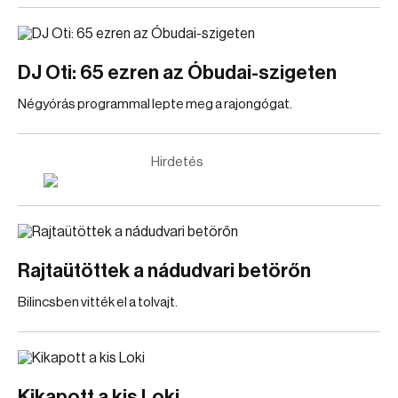
DJ Oti: 65 ezren az Óbudai-szigeten
Négyórás programmal lepte meg a rajongógat.
Hirdetés
Rajtaütöttek a nádudvari betörőn
Bilincsben vitték el a tolvajt.
Kikapott a kis Loki