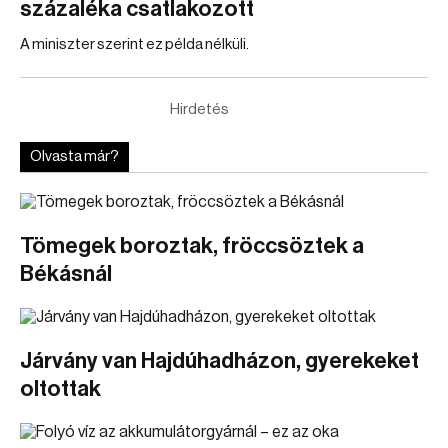
százaléka csatlakozott
A miniszter szerint ez példa nélküli.
Hirdetés
Olvasta már?
Tömegek boroztak, fröccsöztek a
Békásnál
Járvány van Hajdúhadházon, gyerekeket
oltottak