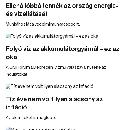
Ellenállóbbá tennék az ország energia-
és vízellátását
Munkához lát a védelmi munkacsoport.
Folyó víz az akkumulátorgyárnál – ez az
oka
A Civil Fórum a Debreceni Vízmű válaszával hűtené az
indulatokat.
Tíz éve nem volt ilyen alacsony az
infláció
Az elemzőket is meglepte.