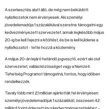
A szerkesztés alatt álló, de még nem beküldött
nyilatkozatok nem érvényesek. Aki személyi
jövedelemadója 1 százalékával szeretne támogatni egy
kedvezményezett szervezetet, annak legkésőbb május
20-ig be kell fejezni a kitöltést, és be is kell küldenie a
nyilatkozatot - tette hozzá a közlemény.
A május 20-án lejáró határidő jogvesztő, ezért aki civil
szervezetet, vallási közösséget vagy a Nemzeti
Tehetség Programot támogatná, fontos, hogy időben
rendelkezzék.
Tavaly több mint 2,1 millióan ajánlották fel érvényesen
személyi jövedelemadójuk 1 százalékát, összesen 42
milliárd forint érkezett így a kedvezményezettekhez -