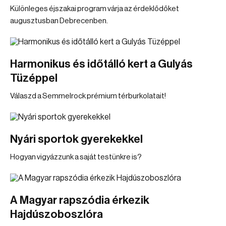
Különleges éjszakai program várja az érdeklődőket
augusztusban Debrecenben.
Harmonikus és időtálló kert a Gulyás
Tüzéppel
Válaszd a Semmelrock prémium térburkolatait!
Nyári sportok gyerekekkel
Hogyan vigyázzunk a saját testünkre is?
A Magyar rapszódia érkezik
Hajdúszoboszlóra