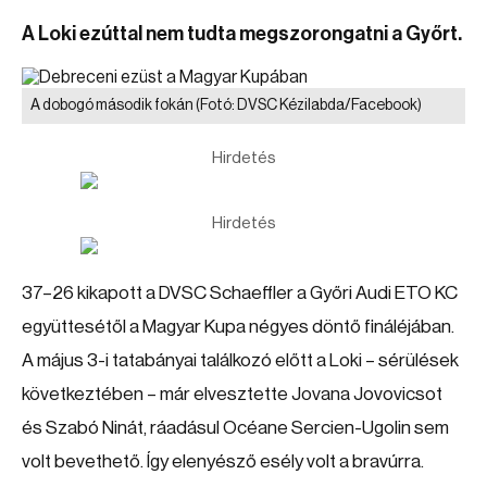
A Loki ezúttal nem tudta megszorongatni a Győrt.
A dobogó második fokán
(Fotó: DVSC Kézilabda/Facebook)
Hirdetés
Hirdetés
37–26 kikapott a DVSC Schaeffler a Győri Audi ETO KC
együttesétől a Magyar Kupa négyes döntő fináléjában.
A május 3-i tatabányai találkozó előtt a Loki – sérülések
következtében – már elvesztette Jovana Jovovicsot
és Szabó Ninát, ráadásul Océane Sercien-Ugolin sem
volt bevethető. Így elenyésző esély volt a bravúrra.