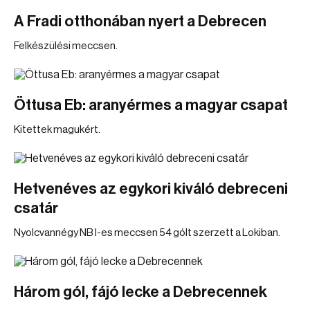
A Fradi otthonában nyert a Debrecen
Felkészülési meccsen.
Öttusa Eb: aranyérmes a magyar csapat
Kitettek magukért.
Hetvenéves az egykori kiváló debreceni
csatár
Nyolcvannégy NB I-es meccsen 54 gólt szerzett a Lokiban.
Három gól, fájó lecke a Debrecennek