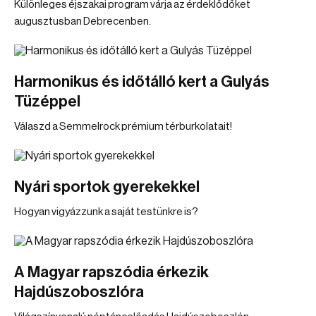
Különleges éjszakai program várja az érdeklődőket
augusztusban Debrecenben.
Harmonikus és időtálló kert a Gulyás
Tüzéppel
Válaszd a Semmelrock prémium térburkolatait!
Nyári sportok gyerekekkel
Hogyan vigyázzunk a saját testünkre is?
A Magyar rapszódia érkezik
Hajdúszoboszlóra