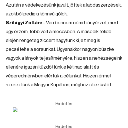
Azután a védekezésünk javult, jöttek a labdaszerzések,
azokból pedig a könnyű gólok.
Szilágyi Zoltán:
– Van bennem némi hiányérzet, mert
úgy érzem, több volt a meccsben. A második félidő
elején rengeteg ziccert hagytunk ki, ez meg is
pecsételte a sorsunkat. Ugyanakkor nagyon büszke
vagyok a lányok teljesítményére, hiszen a nehézségeink
ellenére igazán küzdöttünk e két nap alatt és
végeredményben elértük a célunkat. Hiszen érmet
szereztünk a Magyar Kupában, méghozzá ezüstöt.
Hirdetés
Hirdetés