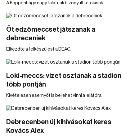
A Koppenhága nagy falatnak bizonyult a Lokinak.
Öt edzőmeccset játszanak a
debreceniek
Elkezdte a felkészülést a DEAC.
Loki-meccs: vizet osztanak a stadion
több pontján
Kivételesen esernyőt is be lehet vinni a lelátóra.
Debrecenben új kihívásokat keres
Kovács Alex