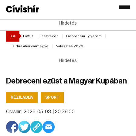
Hirdetés
TOP
DVSC
Debrecen
Debreceni Egyetem
Hajdú-Bihar vármegye
Választás 2026
Hirdetés
Debreceni ezüst a Magyar Kupában
KÉZILABDA
SPORT
Cívishír |
2026. 05. 03. | 20:39:00