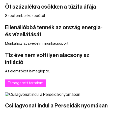
Öt százalékra csökken a tűzifa áfája
Szeptember közepétől.
Ellenállóbbá tennék az ország energia-
és vízellátását
Munkához lát a védelmi munkacsoport.
Tíz éve nem volt ilyen alacsony az
infláció
Az elemzőket is meglepte.
Támogatott tartalom
Csillagvonat indul a Perseidák nyomában