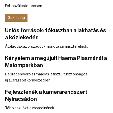
Felkészülési meccsen.
Gazdaság
Uniós források: fókuszban a lakhatás és
a közlekedés
Átalakítják az országot - mondta a miniszterelnök.
Kényelem a megújult Haema Plasmánál a
Malomparkban
Debreceni vérplazmaadás letisztult, biztonságos,
újjávarázsolt környezetben.
Fejlesztenék a kamerarendszert
Nyíracsádon
Több eszközt is vásárolnának.