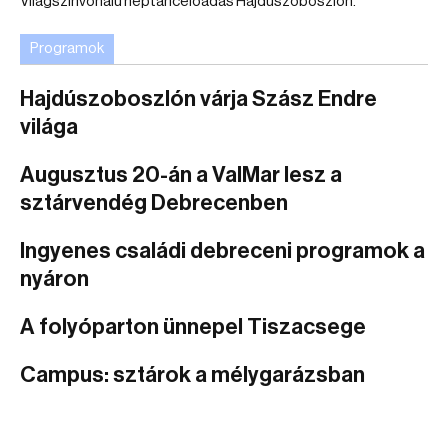
Világszínvonalú néptáncelőadás Hajdúszoboszlón.
Programok
Hajdúszoboszlón várja Szász Endre
világa
Augusztus 20-án a ValMar lesz a
sztárvendég Debrecenben
Ingyenes családi debreceni programok a
nyáron
A folyóparton ünnepel Tiszacsege
Campus: sztárok a mélygarázsban