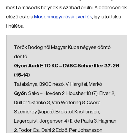
most a második helynek is szabad örülni. A debreceniek
előző este a
Mosonmagyaróvárt verték
, így jutottak a
fináléba.
Török Bódog női Magyar Kupa négyes döntő,
döntő
Győri Audi ETO KC – DVSC Schaeffler 37-26
(16-14)
Tatabánya, 3900 néző. V: Hargitai, Markó
Győr:
Sako – Hovden 2, Housher 10 (7), Elver 2,
Dulfer 1 Stanko 3, Van Wetering 8. Csere:
Szemerey (kapus), Breistöl, Kristiansen,
Lagerquist, Jörgensen 4 (1), de Paula 3, Hagman
2, Fodor Cs., Dahl 2 Edző: Per Johansson