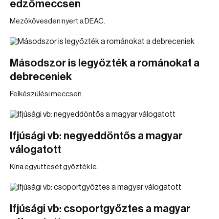
edzőmeccsen
Mezőkövesden nyert a DEAC.
Másodszor is legyőzték a románokat a
debreceniek
Felkészülési meccsen.
Ifjúsági vb: negyeddöntős a magyar
válogatott
Kína együttesét győzték le.
Ifjúsági vb: csoportgyőztes a magyar