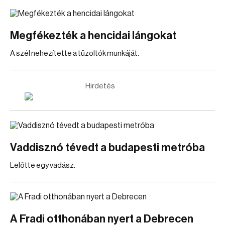
Megfékezték a hencidai lángokat
A szél nehezítette a tűzoltók munkáját.
Hirdetés
Vaddisznó tévedt a budapesti metróba
Lelőtte egy vadász.
A Fradi otthonában nyert a Debrecen