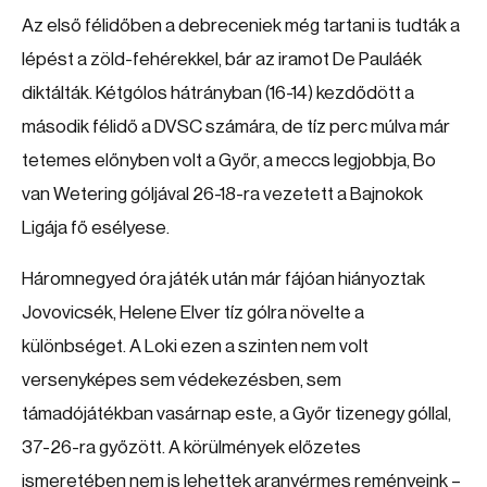
Az első félidőben a debreceniek még tartani is tudták a
lépést a zöld-fehérekkel, bár az iramot De Pauláék
diktálták. Kétgólos hátrányban (16-14) kezdődött a
második félidő a DVSC számára, de tíz perc múlva már
tetemes előnyben volt a Győr, a meccs legjobbja, Bo
van Wetering góljával 26-18-ra vezetett a Bajnokok
Ligája fő esélyese.
Háromnegyed óra játék után már fájóan hiányoztak
Jovovicsék, Helene Elver tíz gólra növelte a
különbséget. A Loki ezen a szinten nem volt
versenyképes sem védekezésben, sem
támadójátékban vasárnap este, a Győr tizenegy góllal,
37-26-ra győzött. A körülmények előzetes
ismeretében nem is lehettek aranyérmes reményeink –