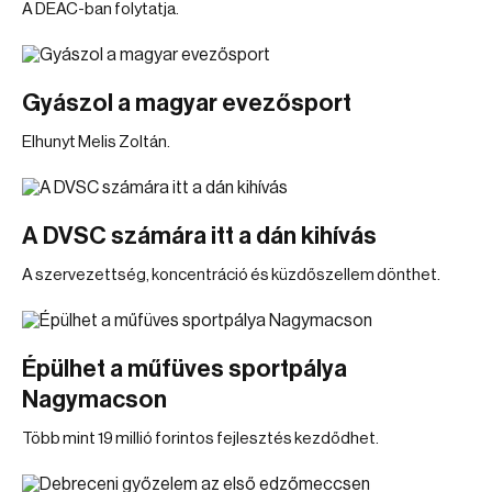
A DEAC-ban folytatja.
Gyászol a magyar evezősport
Elhunyt Melis Zoltán.
A DVSC számára itt a dán kihívás
A szervezettség, koncentráció és küzdőszellem dönthet.
Épülhet a műfüves sportpálya
Nagymacson
Több mint 19 millió forintos fejlesztés kezdődhet.