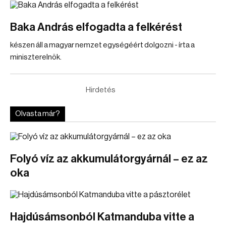
Baka András elfogadta a felkérést
készen áll a magyar nemzet egységéért dolgozni - írta a
miniszterelnök.
Hirdetés
Olvasta már?
Folyó víz az akkumulátorgyárnál – ez az
oka
Hajdúsámsonból Katmanduba vitte a