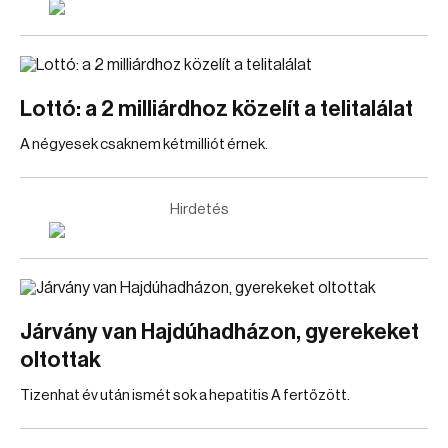
Lottó: a 2 milliárdhoz közelít a telitalálat
A négyesek csaknem kétmilliót érnek.
Hirdetés
Járvány van Hajdúhadházon, gyerekeket
oltottak
Tizenhat év után ismét sok a hepatitis A fertőzött.