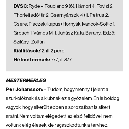
DVSC:
Ryde – Toublanc 9 (6), Hámori 4, Tóvizi 2,
Thorleifsdóttir 2, Csernyánszki 4 (1), Petrus 2.
Csere: Placzek (kapus) Hornyák, Ivancok-Soltic 1,
Grosch 1, Vámos M. 1, Juhász Kata, Baranyi. Edző:
Szilágyi Zoltán
Kiállítások:
12, ill. 2 perc
Hétméteresek:
7/7, ill. 8/7
MESTERMÉRLEG
Per Johansson:
– Tudom, hogy mennyit jelent a
szurkolóknak és a klubnak ez a győzelem. Én is boldog
vagyok, hogy sikerült ebben a sorozatban is sikert
aratni. Nem voltam elégedett az első félidővel, nem
voltunk elég élesek, de ragaszkodtunk a tervhez.