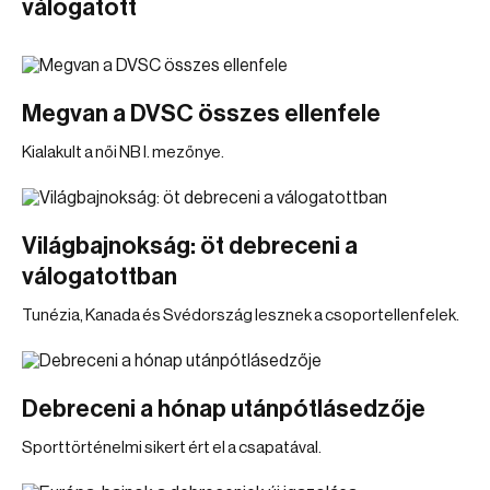
válogatott
Megvan a DVSC összes ellenfele
Kialakult a női NB I. mezőnye.
Világbajnokság: öt debreceni a
válogatottban
Tunézia, Kanada és Svédország lesznek a csoportellenfelek.
Debreceni a hónap utánpótlásedzője
Sporttörténelmi sikert ért el a csapatával.