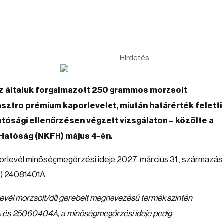
Hirdetés
 az általuk forgalmazott 250 grammos morzsolt
sztro prémium kaporlevelet, miután határérték feletti
ósági ellenőrzésen végzett vizsgálaton – közölte a
Hatóság (NKFH) május 4-én.
rlevél minőségmegőrzési ideje 2027. március 31., származás
m) 24081401A.
él morzsolt/dill gerebelt megnevezésű termék szintén
 és 25060404A, a minőségmegőrzési ideje pedig