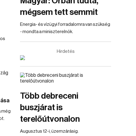
Magyar: Orbán tudta,
mégsem tett semmit
Energia- és vízügyi forradalomra van szükség
- mondta a miniszterelnök.
tos
Hirdetés
Több debreceni
tása
buszjárat is
a még
terelőútvonalon
ot.
Augusztus 12-i, üzemzárásig.