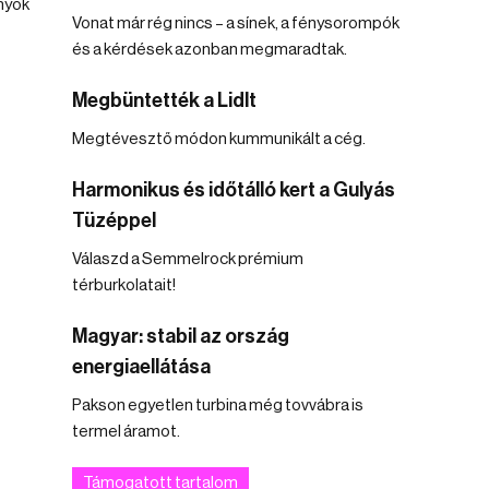
nyok
Vonat már rég nincs – a sínek, a fénysorompók
és a kérdések azonban megmaradtak.
Megbüntették a Lidlt
Megtévesztő módon kummunikált a cég.
Harmonikus és időtálló kert a Gulyás
Tüzéppel
Válaszd a Semmelrock prémium
térburkolatait!
Magyar: stabil az ország
energiaellátása
Pakson egyetlen turbina még tovvábra is
termel áramot.
Támogatott tartalom