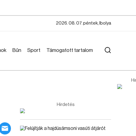
2026. 08. 07. péntek, Ibolya
mok
Bűn
Sport
Támogatott tartalom
Hi
Hirdetés