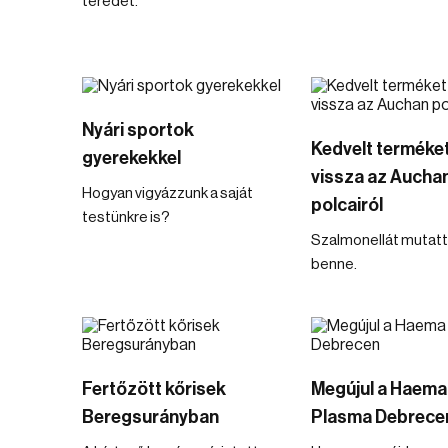
teredet.
Nyári sportok
Kedvelt terméket
gyerekekkel
vissza az Aucha
Hogyan vigyázzunk a saját
polcairól
testünkre is?
Szalmonellát mutatta
benne.
Fertőzött kőrisek
Megújul a Haema
Beregsurányban
Plasma Debrece