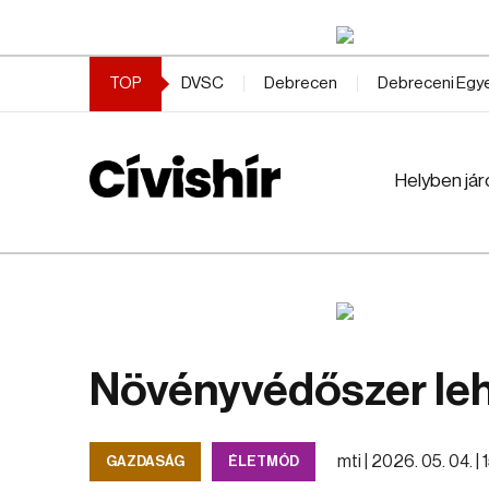
TOP
DVSC
Debrecen
Debreceni Eg
Helyben jár
Növényvédőszer leh
mti |
2026. 05. 04. | 
GAZDASÁG
ÉLETMÓD