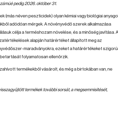
számúé pedig 2026. október 31.
ek (más néven peszticidek) olyan kémiai vagy biológiai anyago
legükből adódóan mérgek. A növényvédő szerek alkalmazása
ásuk célja a terméshozam növelése, és a minőség javítása. 
zatértékelések alapján határértéket állapított meg az
yvédőszer-maradványokra, ezeket a határértékeket szigorú
k betartását folyamatosan ellenőrzik.
zahívott termékekből vásárolt, és még a birtokában van, ne
a visszagyűjtött termékek további sorsát, a megsemmisítését,