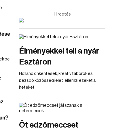
Hirdetés
dése
Élményekkel teli a nyár
ek be
Esztáron
Holland önkéntesek, kreatív táborok és
pezsgő közösségi élet jellemzi ezeket a
heteket.
az
an?
Öt edzőmeccset