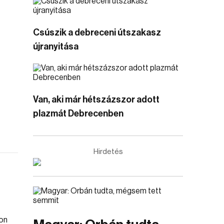
Csúszik a debreceni útszakasz
újranyitása
Van, aki már hétszázszor adott
plazmát Debrecenben
Hirdetés