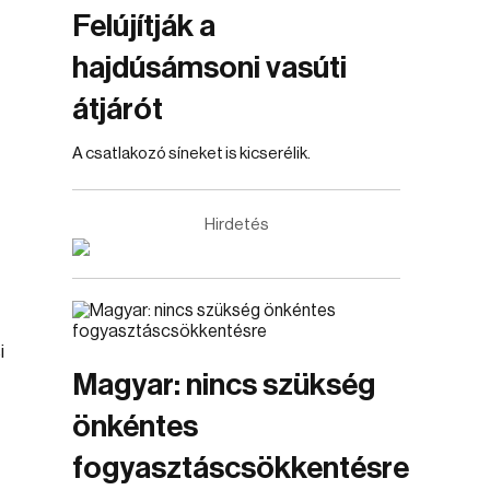
Felújítják a
hajdúsámsoni vasúti
átjárót
A csatlakozó síneket is kicserélik.
Hirdetés
i
Magyar: nincs szükség
önkéntes
fogyasztáscsökkentésre