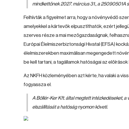
mindkettőnek 2027. március 31., a 25090501A 
Felhívták a figyelmet arra, hogy a növényvédő szer
amelyekkel a kártevők elpusztíthatók, ezért jel
szerves része a mai mezőgazdaságnak, felhasznál
Európai Élelmiszerbiztonsági Hivatal (EFSA) kocká
élelmiszerekben maximálisan megengedett növén
be kell tartani, a tagállamok hatóságai az előíráso
Az NKFH közleményében azt kérte, ha valaki a viss
fogyassza el.
A Böllér-Ker Kft. által megtett intézkedéseket, 
elszállítását a hatóság nyomon követi.