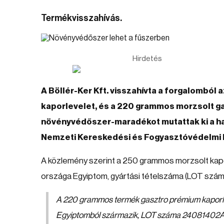
Termékvisszahívás.
Hirdetés
A Böllér-Ker Kft. visszahívta a forgalomból
kaporlevelet, és a 220 grammos morzsolt ga
növényvédőszer-maradékot mutattak ki a hat
Nemzeti Kereskedési és Fogyasztóvédelmi 
A közlemény szerint a 250 grammos morzsolt kapo
országa Egyiptom, gyártási tételszáma (LOT szá
A 220 grammos termék gasztro prémium kaporlev
Egyiptomból származik, LOT száma 24081402A