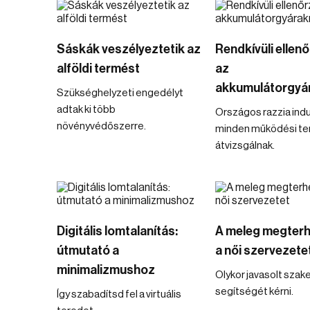
Sáskák veszélyeztetik az
Rendkívüli ellen
alföldi termést
az
akkumulátorgyá
Szükséghelyzeti engedélyt
adtak ki több
Országos razzia indu
növényvédőszerre.
minden működési te
átvizsgálnak.
Digitális lomtalanítás:
A meleg megterh
útmutató a
a női szervezete
minimalizmushoz
Olykor javasolt sza
segítségét kérni.
Így szabadítsd fel a virtuális