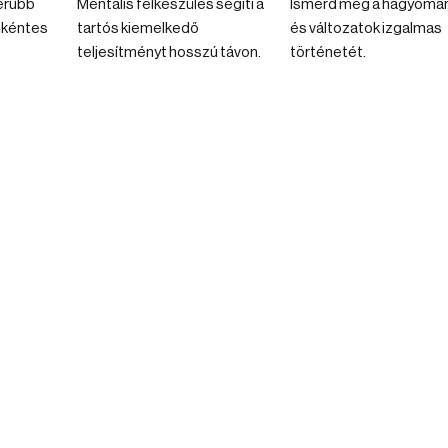
erűbb
Mentális felkészülés segíti a
Ismerd meg a hagyomá
önkéntes
tartós kiemelkedő
és változatok izgalmas
teljesítményt hosszú távon.
történetét.