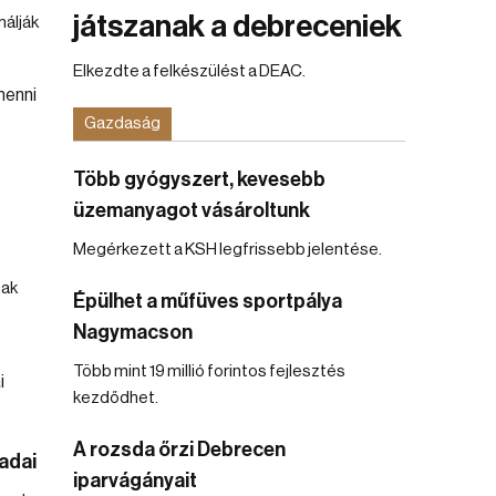
játszanak a debreceniek
málják
Elkezdte a felkészülést a DEAC.
Gazdaság
Több gyógyszert, kevesebb
t
üzemanyagot vásároltunk
Megérkezett a KSH legfrissebb jelentése.
nak
Épülhet a műfüves sportpálya
Nagymacson
Több mint 19 millió forintos fejlesztés
kezdődhet.
A rozsda őrzi Debrecen
adai
iparvágányait