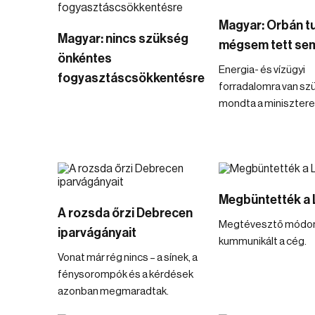
Magyar: Orbán t
Magyar: nincs szükség
mégsem tett se
önkéntes
Energia- és vízügyi
fogyasztáscsökkentésre
forradalomra van sz
mondta a minisztere
Megbüntették a L
A rozsda őrzi Debrecen
Megtévesztő módo
iparvágányait
kummunikált a cég.
Vonat már rég nincs – a sínek, a
fénysorompók és a kérdések
azonban megmaradtak.