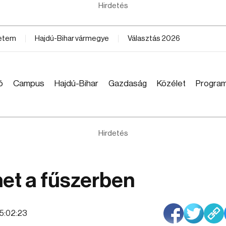
Hirdetés
yetem
Hajdú-Bihar vármegye
Választás 2026
ó
Campus
Hajdú-Bihar
Gazdaság
Közélet
Progra
Hirdetés
et a fűszerben
15:02:23