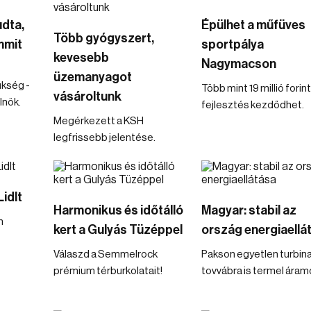
udta,
Épülhet a műfüves
Több gyógyszert,
mmit
sportpálya
kevesebb
Nagymacson
üzemanyagot
ükség -
Több mint 19 millió forin
vásároltunk
lnök.
fejlesztés kezdődhet.
Megérkezett a KSH
legfrissebb jelentése.
idlt
Harmonikus és időtálló
Magyar: stabil az
n
kert a Gulyás Tüzéppel
ország energiaellá
Válaszd a Semmelrock
Pakson egyetlen turbin
prémium térburkolatait!
tovvábra is termel áram