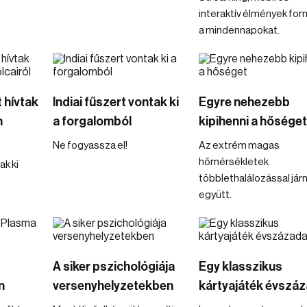
interaktív élmények for
a mindennapokat.
 hívtak
Indiai fűszert vontak ki
Egyre nehezebb
n
a forgalomból
kipihenni a hősége
Ne fogyassza el!
Az extrém magas
hőmérsékletek
k ki
többlethalálozással jár
együtt.
A siker pszichológiája
Egy klasszikus
n
versenyhelyzetekben
kártyajáték évszáz