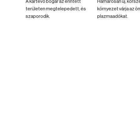
A kártevő bogár az érintett
Hamarosan új, korsz
területen megtelepedett, és
környezet várja az 
szaporodik.
plazmaadókat.