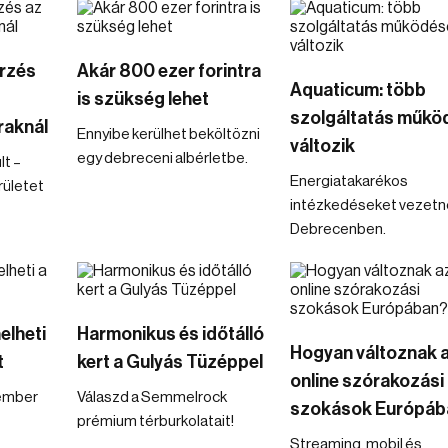
őrzés
Akár 800 ezer forintra
Aquaticum: több
is szükség lehet
szolgáltatás műkö
raknál
Ennyibe kerülhet beköltözni
változik
egy debreceni albérletbe.
lt –
Energiatakarékos
rületet
intézkedéseket vezetn
Debrecenben.
elheti
Harmonikus és időtálló
Hogyan változnak 
t
kert a Gulyás Tüzéppel
online szórakozási
kember
Válaszd a Semmelrock
szokások Európáb
prémium térburkolatait!
Streaming, mobil és