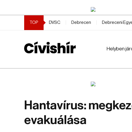
TOP
DVSC
Debrecen
Debreceni Eg
Helyben jár
Hantavírus: megkez
evakuálása