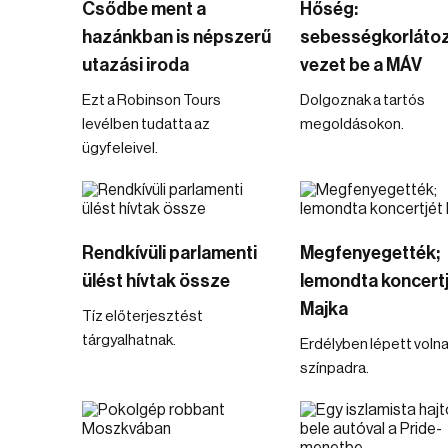
Csődbe ment a
Hőség:
hazánkban is népszerű
sebességkorláto
utazási iroda
vezet be a MÁV
Ezt a Robinson Tours
Dolgoznak a tartós
levélben tudatta az
megoldásokon.
ügyfeleivel.
Rendkívüli parlamenti
Megfenyegették;
ülést hívtak össze
lemondta koncert
Majka
Tíz előterjesztést
tárgyalhatnak.
Erdélyben lépett voln
színpadra.