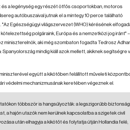
at és a legénység egy részét ötfős csoportokban, motoros
sereg autóbuszaival jutnak el a mintegy 10 perce található
. "Az Egészségügyi világszervezet (WHO) kérésének elfoga
i kötelezettség polgáraink, Európa és a nemzetközi jog iránt" –
ez miniszterelnök, aki még szombaton fogadta Tedrosz Adh
 Spanyolország mindig kiáll azok mellett, akiknek segítségre 
iniszterével együtt a kikötőben felállított műveleti központb
lgári védelmi mechanizmusának keretében végeznek el.
tatókon többször is hangsúlyozták: a legszigorúbb biztonság
st, a hajón utazók nem kerülnek kapcsolatba a szigetek civil
zása után elhagyja a kikötőt és folytatja útján Hollandia felé,