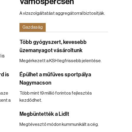
Vámospércsen
A vízszolgáltatást aggregátorral biztosítják.
Gazdaság
Több gyógyszert, kevesebb
üzemanyagot vásároltunk
Megérkezett a KSH legfrissebb jelentése.
d is
Épülhet a műfüves sportpálya
Nagymacson
össze
Több mint 19 millió forintos fejlesztés
kent a
kezdődhet.
Megbüntették a Lidlt
Megtévesztő módon kummunikált a cég.