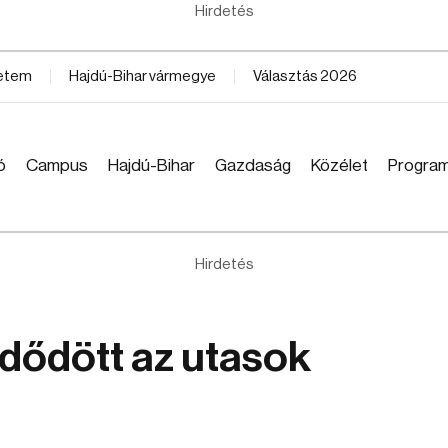
Hirdetés
yetem
Hajdú-Bihar vármegye
Választás 2026
ó
Campus
Hajdú-Bihar
Gazdaság
Közélet
Progra
Hirdetés
dődött az utasok