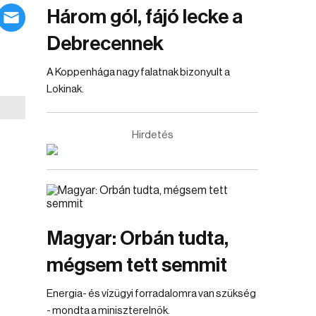
Három gól, fájó lecke a
Debrecennek
A Koppenhága nagy falatnak bizonyult a
Lokinak.
Hirdetés
Magyar: Orbán tudta,
mégsem tett semmit
Energia- és vízügyi forradalomra van szükség
- mondta a miniszterelnök.