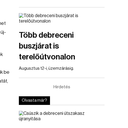
het
új-
Több debreceni
buszjárat is
ek
terelőútvonalon
Augusztus 12-i, üzemzárásig.
ik be
tát,
Hirdetés
Olvasta már?