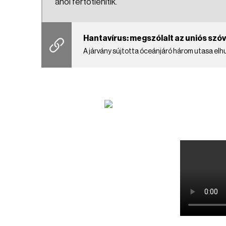
ahol fertőtlenítik.
Hantavírus: megszólalt az uniós szóv
A járvány sújtotta óceánjáró három utasa elh