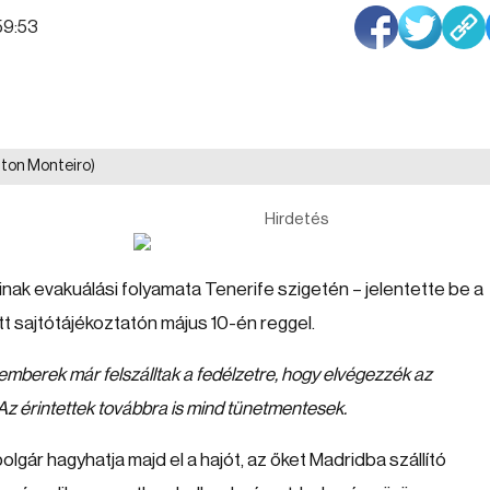
:59:53
ton Monteiro)
Hirdetés
ak evakuálási folyamata Tenerife szigetén – jelentette be a
t sajtótájékoztatón május 10-én reggel.
mberek már felszálltak a fedélzetre, hogy elvégezzék az
 Az érintettek továbbra is mind tünetmentesek.
lgár hagyhatja majd el a hajót, az őket Madridba szállító