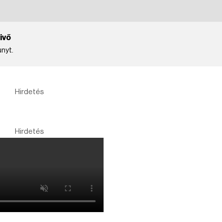
ivő
unyt.
Hirdetés
Hirdetés