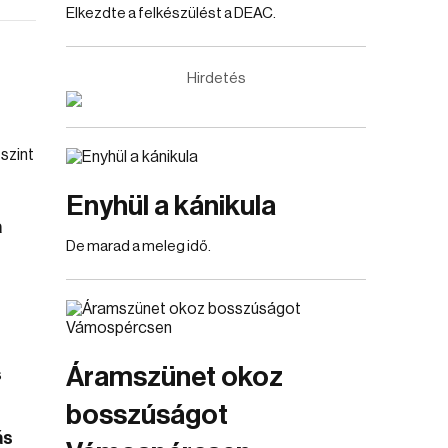
Elkezdte a felkészülést a DEAC.
Hirdetés
Enyhül a kánikula
a
De marad a meleg idő.
Áramszünet okoz
bosszúságot
ás