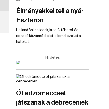
Élményekkel teli a nyár
Esztáron
Holland önkéntesek, kreatív táborok és
pezsgő közösségi élet jellemzi ezeket a
heteket.
Hirdetés
Öt edzőmeccset
játszanak a debreceniek