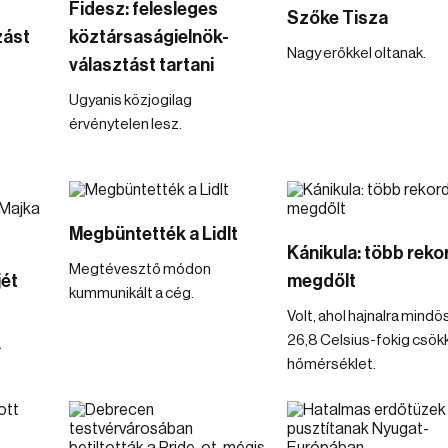
Fidesz: felesleges
Szőke Tisza
zást
köztársaságielnök-
Nagy erőkkel oltanak.
választást tartani
Ugyanis közjogilag
érvénytelen lesz.
Megbüntették a Lidlt
Kánikula: több rekor
Megtévesztő módon
jét
megdőlt
kummunikált a cég.
Volt, ahol hajnalra mind
26,8 Celsius-fokig csök
a
hőmérséklet.