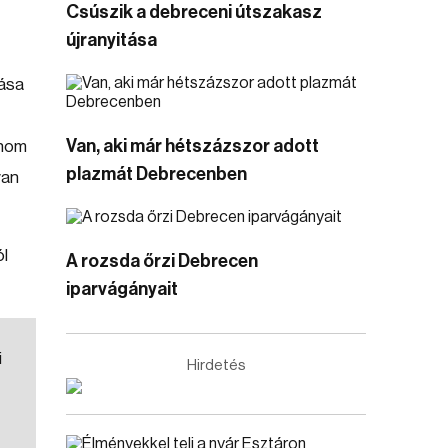
Csúszik a debreceni útszakasz
újranyitása
dása
Van, aki már hétszázszor adott
anom
plazmát Debrecenben
van
ól
A rozsda őrzi Debrecen
iparvágányait
i
Hirdetés