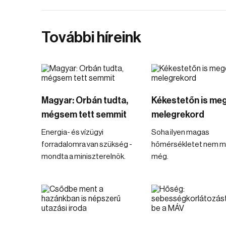
További híreink
Magyar: Orbán tudta,
Kékestetőn is meg
mégsem tett semmit
melegrekord
Energia- és vízügyi
Soha ilyen magas
forradalomra van szükség -
hőmérsékletet nem m
mondta a miniszterelnök.
még.