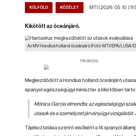
MTI |
2026. 05. 10. | 11
KÜLFÖLD
KÖZÉLET
Kikötött az óceánjáró.
Az MV Hondius holland óceánjáró
(Fotó: MTI/EPA/LUSA/El
Hirdetés
Megkezdődött a Hondius holland óceánjáró utasain
spanyol egészségügyi miniszter a kikötőben tartot
Mónica García elmondta: az egészségügyi szake
utasok és a személyzet járványügyi vizsgálatát.
Tájékoztatása szerint elsőként a 14 spanyol állampo