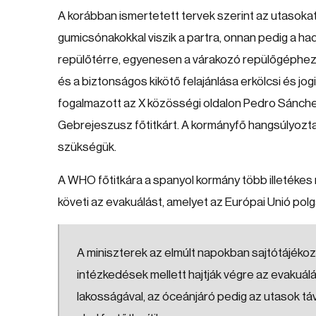
A korábban ismertetett tervek szerint az utasok
gumicsónakokkal viszik a partra, onnan pedig a had
repülőtérre, egyenesen a várakozó repülőgéphez
és a biztonságos kikötő felajánlása erkölcsi és jog
fogalmazott az X közösségi oldalon Pedro Sánch
Gebrejeszusz főtitkárt. A kormányfő hangsúlyozta:
szükségük.
A WHO főtitkára a spanyol kormány több illetékes m
követi az evakuálást, amelyet az Európai Unió po
A miniszterek az elmúlt napokban sajtótájékoz
intézkedések mellett hajtják végre az evakuálá
lakosságával, az óceánjáró pedig az utasok távo