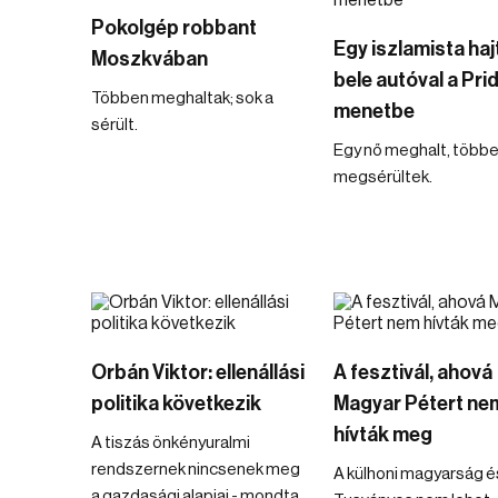
Pokolgép robbant
Egy iszlamista haj
Moszkvában
bele autóval a Pri
Többen meghaltak; sok a
menetbe
sérült.
Egy nő meghalt, több
megsérültek.
Orbán Viktor: ellenállási
A fesztivál, ahová
politika következik
Magyar Pétert ne
hívták meg
A tiszás önkényuralmi
rendszernek nincsenek meg
A külhoni magyarság é
a gazdasági alapjai - mondta.