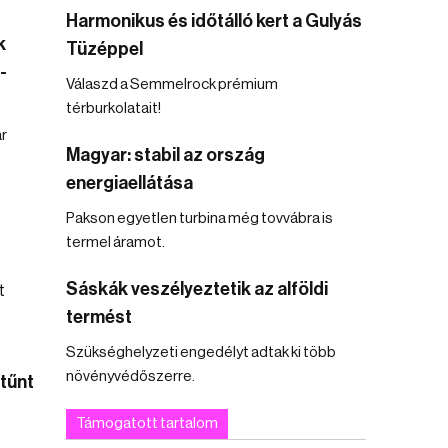
Harmonikus és időtálló kert a Gulyás
k
Tüzéppel
-
Válaszd a Semmelrock prémium
térburkolatait!
r
Magyar: stabil az ország
energiaellátása
Pakson egyetlen turbina még tovvábra is
termel áramot.
Sáskák veszélyeztetik az alföldi
termést
Szükséghelyzeti engedélyt adtak ki több
növényvédőszerre.
tűnt
Támogatott tartalom