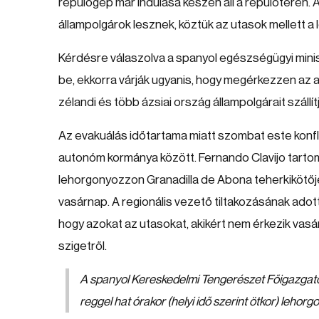
repülőgép már indulása készen áll a repülőtéren.
állampolgárok lesznek, köztük az utasok mellett a 
Kérdésre válaszolva a spanyol egészségügyi minis
be, ekkorra várják ugyanis, hogy megérkezzen az au
zélandi és több ázsiai ország állampolgárait szállít
Az evakuálás időtartama miatt szombat este konfli
autonóm kormánya között. Fernando Clavijo tartom
lehorgonyozzon Granadilla de Abona teherkikötőjéb
vasárnap. A regionális vezető tiltakozásának adot
hogy azokat az utasokat, akikért nem érkezik vasá
szigetről.
A spanyol Kereskedelmi Tengerészet Főigazgató
reggel hat órakor (helyi idő szerint ötkor) lehorg