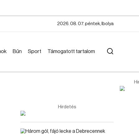
2026. 08. 07. péntek, Ibolya
mok
Bűn
Sport
Támogatott tartalom
Hi
Hirdetés