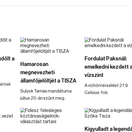
dőlt a
Fordulat Paksnál:
Hamarosan
emelkedni kezdett 
megnevezheti
vízszint
államfőjelöltjét a TISZA
értek
A vízhőmérséklet 27,9
Sulyok Tamás mandátuma
Celsius-fok.
július 20-án szűnt meg.
Kigyulladt a legend