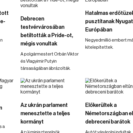
tott
Hatalmas erdőtüze
Debrecen
de-
pusztítanak Nyugat
testvérvárosában
Európában
betiltották a Pride-ot,
en
Negyedmillió embert má
mégis vonultak
kitelepítettek.
A polgármestert Orbán Viktor
és Vlagyimir Putyin
társaságában ábrázolták.
Az ukrán parlament
Előkerültek a
m
menesztette a teljes
Németországban el
kormányt
debreceni barátok
s a
Az új miniszterelnök
Autót vásárolni indultak.