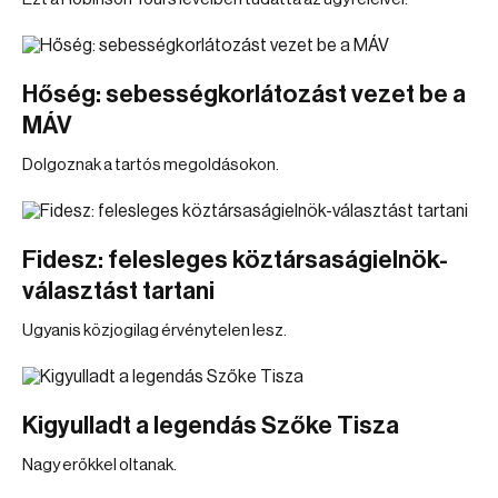
Hőség: sebességkorlátozást vezet be a
MÁV
Dolgoznak a tartós megoldásokon.
Fidesz: felesleges köztársaságielnök-
választást tartani
Ugyanis közjogilag érvénytelen lesz.
Kigyulladt a legendás Szőke Tisza
Nagy erőkkel oltanak.