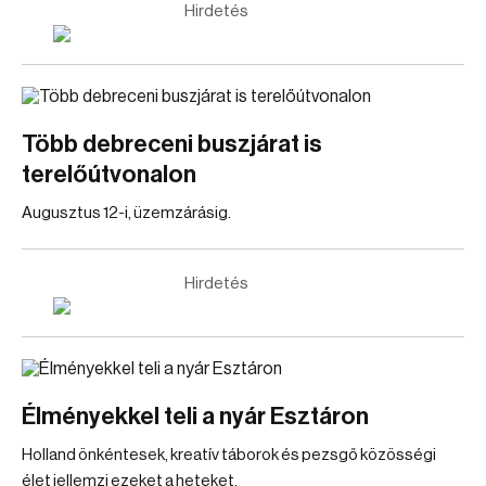
Hirdetés
Több debreceni buszjárat is
terelőútvonalon
Augusztus 12-i, üzemzárásig.
Hirdetés
Élményekkel teli a nyár Esztáron
Holland önkéntesek, kreatív táborok és pezsgő közösségi
élet jellemzi ezeket a heteket.