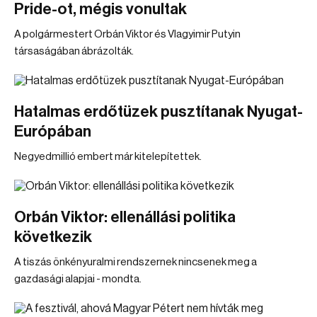
Pride-ot, mégis vonultak
A polgármestert Orbán Viktor és Vlagyimir Putyin
társaságában ábrázolták.
Hatalmas erdőtüzek pusztítanak Nyugat-
Európában
Negyedmillió embert már kitelepítettek.
Orbán Viktor: ellenállási politika
következik
A tiszás önkényuralmi rendszernek nincsenek meg a
gazdasági alapjai - mondta.