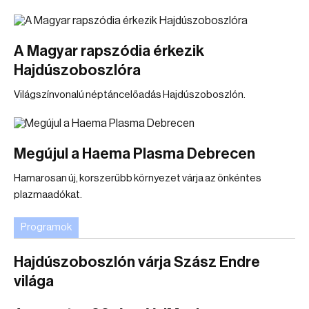
A Magyar rapszódia érkezik
Hajdúszoboszlóra
Világszínvonalú néptáncelőadás Hajdúszoboszlón.
Megújul a Haema Plasma Debrecen
Hamarosan új, korszerűbb környezet várja az önkéntes
plazmaadókat.
Programok
Hajdúszoboszlón várja Szász Endre
világa