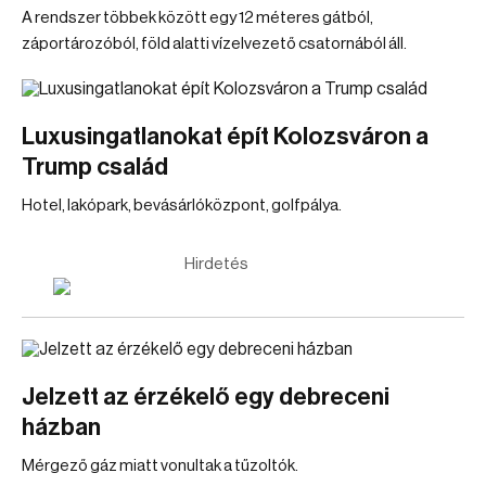
A rendszer többek között egy 12 méteres gátból,
záportározóból, föld alatti vízelvezető csatornából áll.
Luxusingatlanokat épít Kolozsváron a
Trump család
Hotel, lakópark, bevásárlóközpont, golfpálya.
Hirdetés
Jelzett az érzékelő egy debreceni
házban
Mérgező gáz miatt vonultak a tűzoltók.