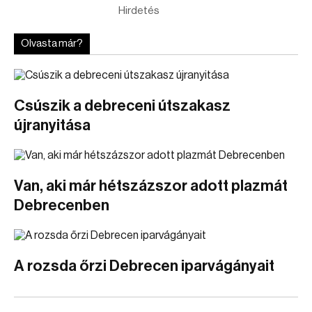
Hirdetés
Olvasta már?
Csúszik a debreceni útszakasz
újranyitása
Van, aki már hétszázszor adott plazmát
Debrecenben
A rozsda őrzi Debrecen iparvágányait