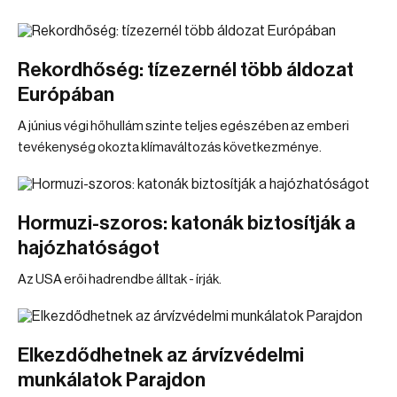
Rekordhőség: tízezernél több áldozat
Európában
A június végi hőhullám szinte teljes egészében az emberi
tevékenység okozta klímaváltozás következménye.
Hormuzi-szoros: katonák biztosítják a
hajózhatóságot
Az USA erői hadrendbe álltak - írják.
Elkezdődhetnek az árvízvédelmi
munkálatok Parajdon