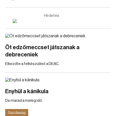
Hirdetés
Öt edzőmeccset játszanak a
debreceniek
Elkezdte a felkészülést a DEAC.
Enyhül a kánikula
De marad a meleg idő.
Gazdaság