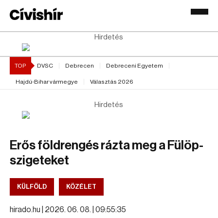
Hirdetés
TOP
DVSC
Debrecen
Debreceni Egyetem
Hajdú-Bihar vármegye
Választás 2026
Hirdetés
Erős földrengés rázta meg a Fülöp-
szigeteket
KÜLFÖLD
KÖZÉLET
hirado.hu |
2026. 06. 08. | 09:55:35