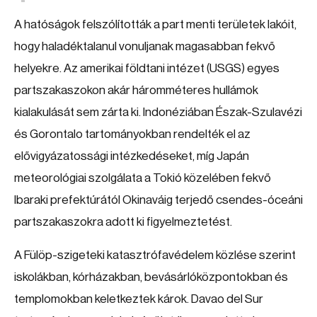
A hatóságok felszólították a part menti területek lakóit,
hogy haladéktalanul vonuljanak magasabban fekvő
helyekre. Az amerikai földtani intézet (USGS) egyes
partszakaszokon akár háromméteres hullámok
kialakulását sem zárta ki. Indonéziában Észak-Szulavézi
és Gorontalo tartományokban rendelték el az
elővigyázatossági intézkedéseket, míg Japán
meteorológiai szolgálata a Tokió közelében fekvő
Ibaraki prefektúrától Okinaváig terjedő csendes-óceáni
partszakaszokra adott ki figyelmeztetést.
A Fülöp-szigeteki katasztrófavédelem közlése szerint
iskolákban, kórházakban, bevásárlóközpontokban és
templomokban keletkeztek károk. Davao del Sur