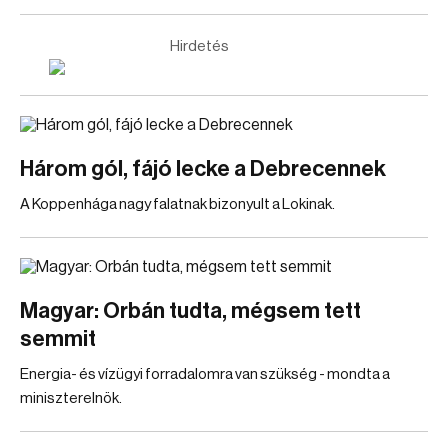
Hirdetés
Három gól, fájó lecke a Debrecennek
A Koppenhága nagy falatnak bizonyult a Lokinak.
Magyar: Orbán tudta, mégsem tett
semmit
Energia- és vízügyi forradalomra van szükség - mondta a
miniszterelnök.