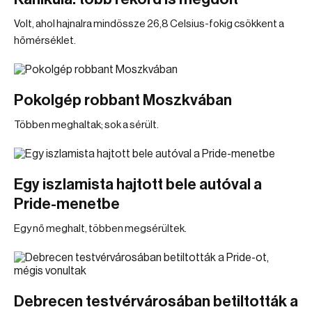
Volt, ahol hajnalra mindössze 26,8 Celsius-fokig csökkent a
hőmérséklet.
Pokolgép robbant Moszkvában
Többen meghaltak; sok a sérült.
Egy iszlamista hajtott bele autóval a
Pride-menetbe
Egy nő meghalt, többen megsérültek.
Debrecen testvérvárosában betiltották a