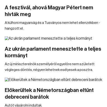
A fesztivál, ahová Magyar Pétert nem
hívták meg
A külhoni magyarság és a Tusványos nem lehet ellenzékben -
hangzott el.
Az ukrán parlament menesztette a teljes
kormányt
Az új miniszterelnök személyéről egyelőre nem született
végleges döntés, négyen lehetnek esélyesek a posztra.
Előkerültek a Németországban eltűnt
debreceni barátok
Autót vásárolni indultak.