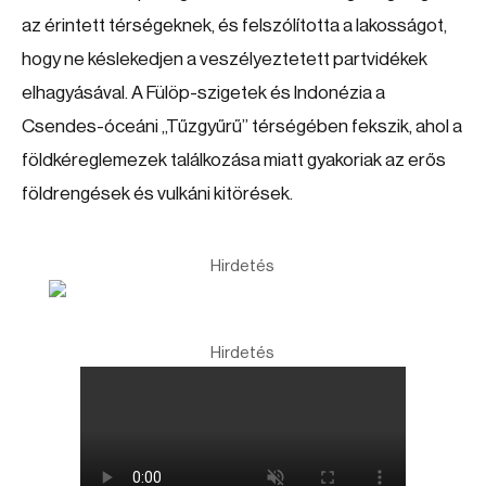
az érintett térségeknek, és felszólította a lakosságot,
hogy ne késlekedjen a veszélyeztetett partvidékek
elhagyásával. A Fülöp-szigetek és Indonézia a
Csendes-óceáni „Tűzgyűrű” térségében fekszik, ahol a
földkéreglemezek találkozása miatt gyakoriak az erős
földrengések és vulkáni kitörések.
Hirdetés
Hirdetés