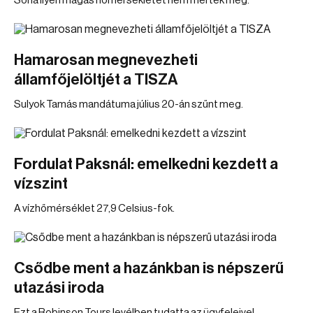
Soha ilyen magas hőmérsékletet nem mértek még.
Hamarosan megnevezheti
államfőjelöltjét a TISZA
Sulyok Tamás mandátuma július 20-án szűnt meg.
Fordulat Paksnál: emelkedni kezdett a
vízszint
A vízhőmérséklet 27,9 Celsius-fok.
Csődbe ment a hazánkban is népszerű
utazási iroda
Ezt a Robinson Tours levélben tudatta az ügyfeleivel.