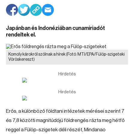
Japánban és Indonéziában cunamiriadót
rendeltek el.
Komoly károkról szólnak a hírek
(Fotó: MTI/EPA/Fülöp-szigeteki
Vöröskereszt)
Hirdetés
Hirdetés
Erős, a különböző földtani intézetek mérései szerint 7
és 7,8 közötti magnitúdójú földrengés rázta meg hétfő
reggel a Fülöp-szigetek déli részét, Mindanao