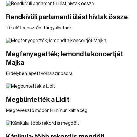
Rendkívüli parlamenti ülést hívtak össze
Tíz előterjesztést tárgyalhatnak.
Megfenyegették; lemondta koncertjét
Majka
Erdélyben lépett volna színpadra.
Megbüntették a Lidlt
Megtévesztő módon kummunikált a cég.
Kánikula: több rekord is megdőlt