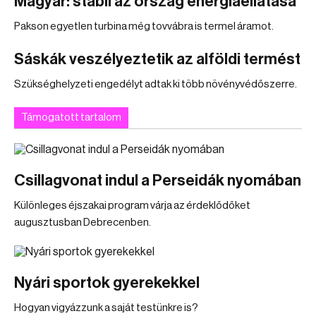
Magyar: stabil az ország energiaellátása
Pakson egyetlen turbina még tovvábra is termel áramot.
Sáskák veszélyeztetik az alföldi termést
Szükséghelyzeti engedélyt adtak ki több növényvédőszerre.
Támogatott tartalom
Csillagvonat indul a Perseidák nyomában
Különleges éjszakai program várja az érdeklődőket
augusztusban Debrecenben.
Nyári sportok gyerekekkel
Hogyan vigyázzunk a saját testünkre is?