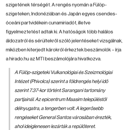
szigetének térségét. A rengés nyomán a Fülöp-
szigeteken, Indonéziában és Japán egyes csendes-
óceáni partvidékein cunamiriadót, illetve
figyelmeztetést adtak ki. A hatóságok több halálos
áldozatról és sérültekről szóló jelentéseket vizsgálnak,
miközben kiterjedt károkról érkeztek beszámolók – írja
a hirado.hu az MTI beszámolójára hivatkozva.
A Fülöp-szigeteki Vulkanológiai és Szeizmológiai
Intézet (Phivolcs) szerint a földrengés helyi idő
szerint 7.37-kor történt Sarangani tartomány
partjainál. Az epicentrum Maasim településtől
délnyugatra, a tengerben volt. A legerősebb
rengéseket General Santos városában érezték,
ahol ideiglenesen lezárták a repülőteret.