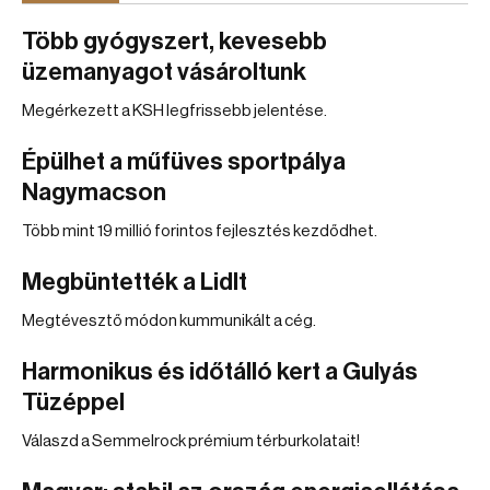
Több gyógyszert, kevesebb
üzemanyagot vásároltunk
Megérkezett a KSH legfrissebb jelentése.
Épülhet a műfüves sportpálya
Nagymacson
Több mint 19 millió forintos fejlesztés kezdődhet.
Megbüntették a Lidlt
Megtévesztő módon kummunikált a cég.
Harmonikus és időtálló kert a Gulyás
Tüzéppel
Válaszd a Semmelrock prémium térburkolatait!