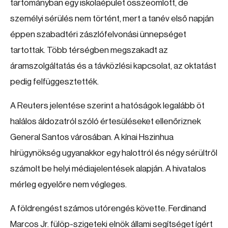
tartományban egy iskolaépület összeomlott, de
személyi sérülés nem történt, mert a tanév első napján
éppen szabadtéri zászlófelvonási ünnepséget
tartottak. Több térségben megszakadt az
áramszolgáltatás és a távközlési kapcsolat, az oktatást
pedig felfüggesztették.
A Reuters jelentése szerint a hatóságok legalább öt
halálos áldozatról szóló értesüléseket ellenőriznek
General Santos városában. A kínai Hszinhua
hírügynökség ugyanakkor egy halottról és négy sérültről
számolt be helyi médiajelentések alapján. A hivatalos
mérleg egyelőre nem végleges.
A földrengést számos utórengés követte. Ferdinand
Marcos Jr. fülöp-szigeteki elnök állami segítséget ígért