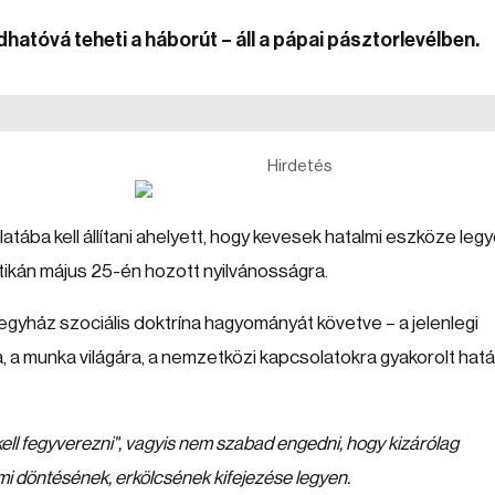
hatóvá teheti a háborút – áll a pápai pásztorlevélben.
Hirdetés
tába kell állítani ahelyett, hogy kevesek hatalmi eszköze leg
Vatikán május 25-én hozott nyilvánosságra.
yház szociális doktrína hagyományát követve – a jelenlegi
, a munka világára, a nemzetközi kapcsolatokra gyakorolt hat
 kell fegyverezni", vagyis nem szabad engedni, hogy kizárólag
almi döntésének, erkölcsének kifejezése legyen.