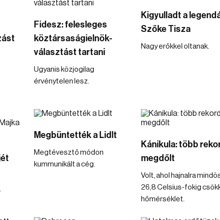
Kigyulladt a legend
Fidesz: felesleges
Szőke Tisza
zást
köztársaságielnök-
Nagy erőkkel oltanak.
választást tartani
Ugyanis közjogilag
érvénytelen lesz.
Megbüntették a Lidlt
Kánikula: több rekor
Megtévesztő módon
jét
megdőlt
kummunikált a cég.
Volt, ahol hajnalra mind
26,8 Celsius-fokig csök
a
hőmérséklet.