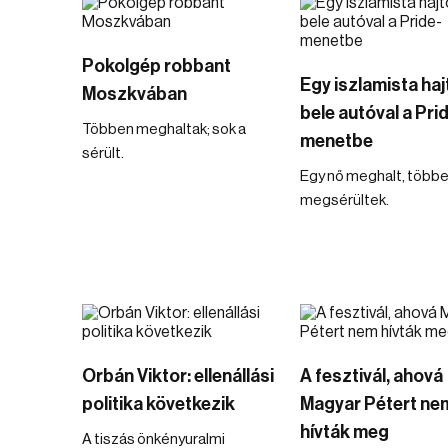
Pokolgép robbant
Egy iszlamista haj
Moszkvában
bele autóval a Pri
Többen meghaltak; sok a
menetbe
sérült.
Egy nő meghalt, több
megsérültek.
Orbán Viktor: ellenállási
A fesztivál, ahová
politika következik
Magyar Pétert ne
hívták meg
A tiszás önkényuralmi