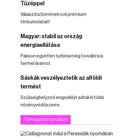
Tüzéppel
Válaszd a Semmelrock prémium
térburkolatait!
Magyar: stabil az ország
energiaellátása
Pakson egyetlen turbina még tovvábra is
termel áramot.
Sáskák veszélyeztetik az alföldi
termést
Szükséghelyzeti engedélyt adtak ki több
növényvédőszerre.
Támogatott tartalom