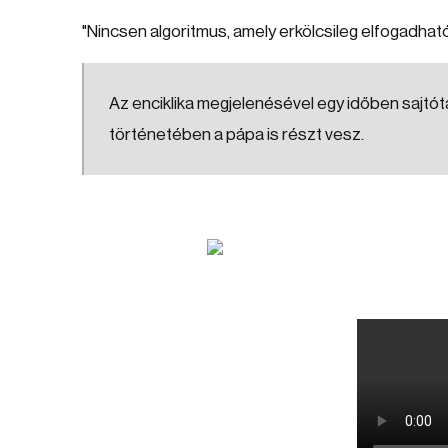
"Nincsen algoritmus, amely erkölcsileg elfogadható
Az enciklika megjelenésével egy időben sajtót
történetében a pápa is részt vesz.