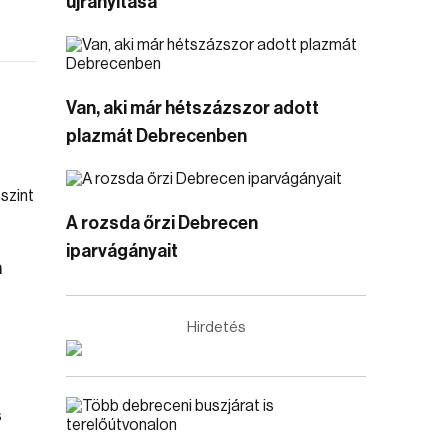
újranyitása
Van, aki már hétszázszor adott
plazmát Debrecenben
A rozsda őrzi Debrecen
iparvágányait
a
Hirdetés