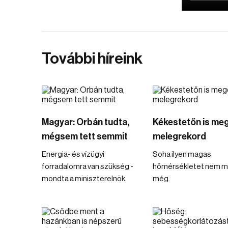
További híreink
Magyar: Orbán tudta,
Kékestetőn is meg
mégsem tett semmit
melegrekord
Energia- és vízügyi
Soha ilyen magas
forradalomra van szükség -
hőmérsékletet nem m
mondta a miniszterelnök.
még.