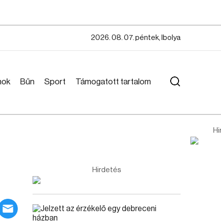
2026. 08. 07. péntek, Ibolya
mok
Bűn
Sport
Támogatott tartalom
Hi
Hirdetés