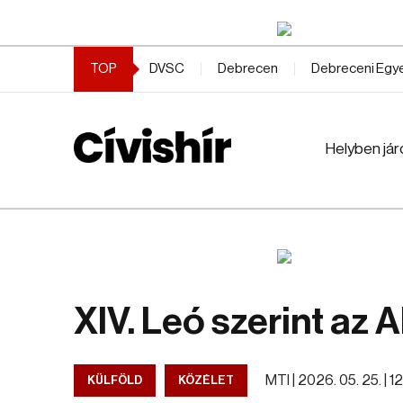
TOP
DVSC
Debrecen
Debreceni Eg
Helyben jár
XIV. Leó szerint az AI
MTI |
2026. 05. 25. | 1
KÜLFÖLD
KÖZÉLET