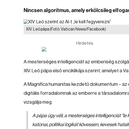
Nincsen algoritmus, amely erkölcsileg elfogad
XIV. Leó pápa
(Fotó: Vatican News/Facebook)
Hirdetés
A mesterséges intelligenciát az emberiség szolgála
XIV. Leó pápa első enciklikája szerint, amelyet a 
A Magnifica humanitas kezdetű dokumentum – az eg
digitális forradalomnak az emberre a társadalomra
vizsgálja meg.
A pápa úgy véli, a mesterséges intelligenciát "le
katonai, politikai logikát kövessen, kevesek hat