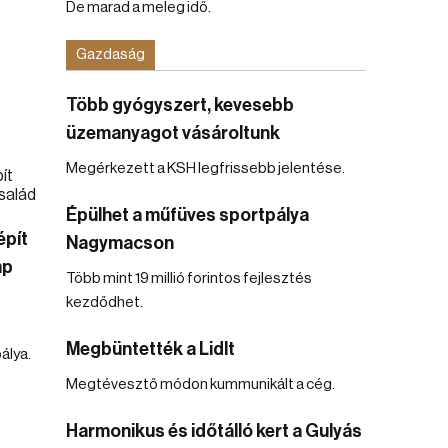
De marad a meleg idő.
Gazdaság
Több gyógyszert, kevesebb
üzemanyagot vásároltunk
Megérkezett a KSH legfrissebb jelentése.
Épülhet a műfüves sportpálya
épít
Nagymacson
mp
Több mint 19 millió forintos fejlesztés
kezdődhet.
Megbüntették a Lidlt
álya.
Megtévesztő módon kummunikált a cég.
Harmonikus és időtálló kert a Gulyás