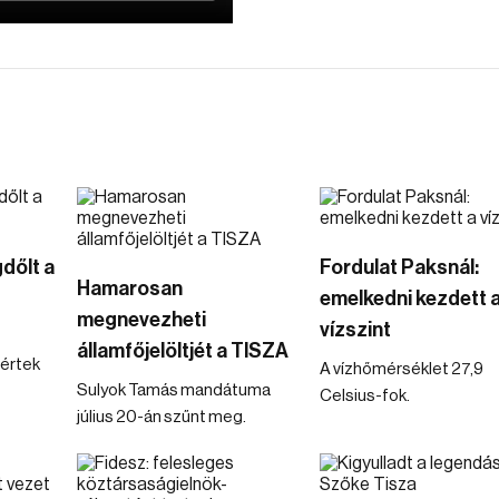
dőlt a
Fordulat Paksnál:
Hamarosan
emelkedni kezdett 
megnevezheti
vízszint
államfőjelöltjét a TISZA
értek
A vízhőmérséklet 27,9
Sulyok Tamás mandátuma
Celsius-fok.
július 20-án szűnt meg.