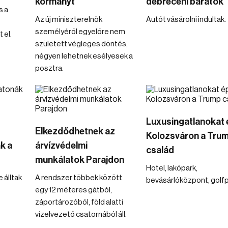
kormányt
debreceni barátok
s a
Az új miniszterelnök
Autót vásárolni indultak.
személyéről egyelőre nem
 el.
született végleges döntés,
négyen lehetnek esélyesek a
posztra.
Luxusingatlanokat 
Elkezdődhetnek az
Kolozsváron a Tru
k a
árvízvédelmi
család
munkálatok Parajdon
Hotel, lakópark,
 álltak
A rendszer többek között
bevásárlóközpont, golfp
egy 12 méteres gátból,
záportározóból, föld alatti
vízelvezető csatornából áll.