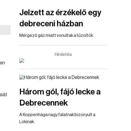
Jelzett az érzékelő egy
debreceni házban
Mérgező gáz miatt vonultak a tűzoltók.
Hirdetés
yen
Három gól, fájó lecke a
ását
Debrecennek
A Koppenhága nagy falatnak bizonyult a
Lokinak.