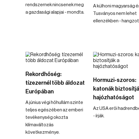
rendszernek nincsenek meg
A külhoni magyarság é
a gazdasági alapjai - mondta.
Tusványos nem lehet
ellenzékben - hangzott
Rekordhőség:
Hormuzi-szoros:
tízezernél több áldozat
katonák biztosítjá
Európában
hajózhatóságot
A június végi hőhullám szinte
Az USA erői hadrendbe
teljes egészében az emberi
- írják.
tevékenység okozta
klímaváltozás
következménye.