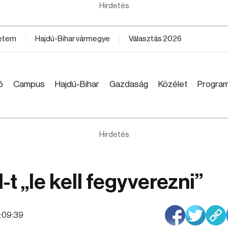
Hirdetés
yetem
Hajdú-Bihar vármegye
Választás 2026
ó
Campus
Hajdú-Bihar
Gazdaság
Közélet
Progra
Hirdetés
-t „le kell fegyverezni”
2:09:39