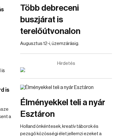
Több debreceni
ás
buszjárat is
terelőútvonalon
Augusztus 12-i, üzemzárásig.
Hirdetés
d is
Élményekkel teli a nyár
össze
Esztáron
kent a
Holland önkéntesek, kreatív táborok és
pezsgő közösségi élet jellemzi ezeket a