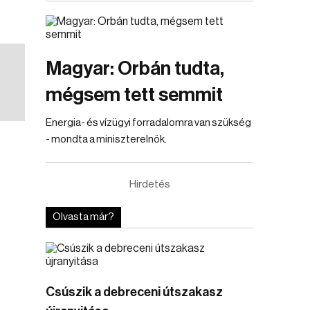
Magyar: Orbán tudta,
mégsem tett semmit
Energia- és vízügyi forradalomra van szükség
- mondta a miniszterelnök.
Hirdetés
Olvasta már?
Csúszik a debreceni útszakasz