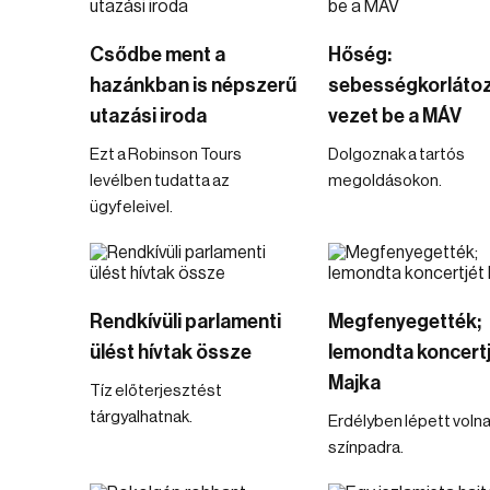
Csődbe ment a
Hőség:
hazánkban is népszerű
sebességkorláto
utazási iroda
vezet be a MÁV
Ezt a Robinson Tours
Dolgoznak a tartós
levélben tudatta az
megoldásokon.
ügyfeleivel.
Rendkívüli parlamenti
Megfenyegették;
ülést hívtak össze
lemondta koncert
Majka
Tíz előterjesztést
tárgyalhatnak.
Erdélyben lépett voln
színpadra.