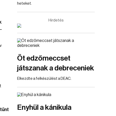
heteket.
Hirdetés
k
-
r
Öt edzőmeccset
játszanak a debreceniek
Elkezdte a felkészülést a DEAC.
Enyhül a kánikula
tűnt