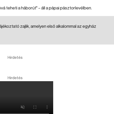
vá teheti a háborút" – áll a pápai pásztorlevélben.
ájékoztató zajlik, amelyen első alkalommal az egyház
Hirdetés
Hirdetés