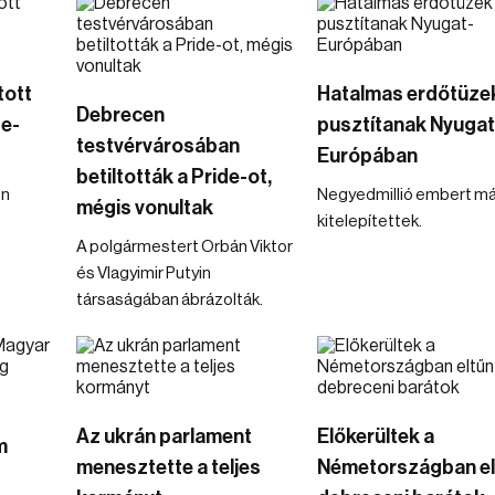
tott
Hatalmas erdőtüze
Debrecen
de-
pusztítanak Nyugat
testvérvárosában
Európában
betiltották a Pride-ot,
en
Negyedmillió embert má
mégis vonultak
kitelepítettek.
A polgármestert Orbán Viktor
és Vlagyimir Putyin
társaságában ábrázolták.
Az ukrán parlament
Előkerültek a
m
menesztette a teljes
Németországban el