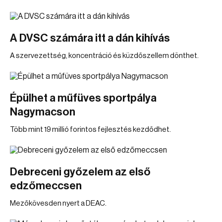
A DVSC számára itt a dán kihívás
A szervezettség, koncentráció és küzdőszellem dönthet.
Épülhet a műfüves sportpálya
Nagymacson
Több mint 19 millió forintos fejlesztés kezdődhet.
Debreceni győzelem az első
edzőmeccsen
Mezőkövesden nyert a DEAC.