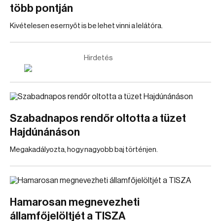
több pontján
Kivételesen esernyőt is be lehet vinni a lelátóra.
Hirdetés
Szabadnapos rendőr oltotta a tüzet
Hajdúnánáson
Megakadályozta, hogy nagyobb baj történjen.
Hamarosan megnevezheti
államfőjelöltjét a TISZA