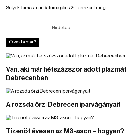
Sulyok Tamás mandátuma július 20-án szűnt meg.
Hirdetés
Olvasta már?
Van, aki már hétszázszor adott plazmát
Debrecenben
A rozsda őrzi Debrecen iparvágányait
Tizenöt évesen az M3-ason – hogyan?