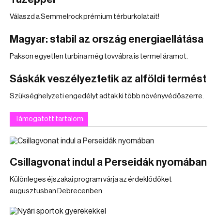
Válaszd a Semmelrock prémium térburkolatait!
Magyar: stabil az ország energiaellátása
Pakson egyetlen turbina még tovvábra is termel áramot.
Sáskák veszélyeztetik az alföldi termést
Szükséghelyzeti engedélyt adtak ki több növényvédőszerre.
Támogatott tartalom
Csillagvonat indul a Perseidák nyomában
Különleges éjszakai program várja az érdeklődőket
augusztusban Debrecenben.