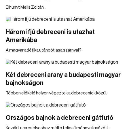
Elhunyt Melis Zoltán.
Három ifjú debreceni is utazhat
Amerikába
A magyar atlétika utánpótlása szárnyal?
Két debreceni arany a budapesti magyar
bajnokságon
Többen előkelő helyen végeztek a debreceniek közül.
Országos bajnok a debreceni gátfutó
Kozák Luca esélyeshez méltó teljesítménnyel győzött.