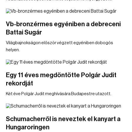
Vb-bronzérmes egyéniben a debreceni
Battai Sugár
Világbajnokságon először végzett egyéniben dobogós
helyen.
Egy 11 éves megdöntötte Polgár Judit
rekordját
Két éve Polgár Judit meghívására Budapestre utazott.
Schumacherről is neveztek el kanyart a
Hungaroringen