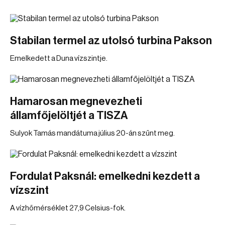
Stabilan termel az utolsó turbina Pakson
Emelkedett a Duna vízszintje.
Hamarosan megnevezheti
államfőjelöltjét a TISZA
Sulyok Tamás mandátuma július 20-án szűnt meg.
Fordulat Paksnál: emelkedni kezdett a
vízszint
A vízhőmérséklet 27,9 Celsius-fok.