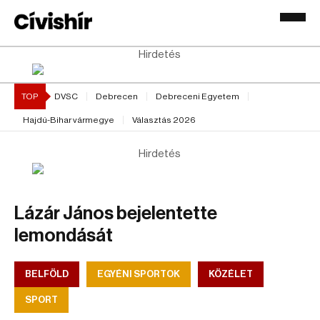
Hirdetés
TOP
DVSC
Debrecen
Debreceni Egyetem
Hajdú-Bihar vármegye
Választás 2026
Hirdetés
Lázár János bejelentette
lemondását
BELFÖLD
EGYÉNI SPORTOK
KÖZÉLET
SPORT