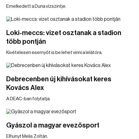
Emelkedett a Duna vízszintje.
Loki-meccs: vizet osztanak a stadion
több pontján
Kivételesen esernyőt is be lehet vinni a lelátóra.
Debrecenben új kihívásokat keres
Kovács Alex
A DEAC-ban folytatja.
Gyászol a magyar evezősport
Elhunyt Melis Zoltán.