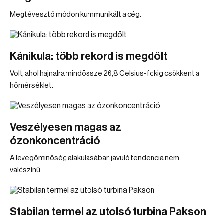
Megtévesztő módon kummunikált a cég.
Kánikula: több rekord is megdőlt
Volt, ahol hajnalra mindössze 26,8 Celsius-fokig csökkent a
hőmérséklet.
Veszélyesen magas az
ózonkoncentráció
A levegőminőség alakulásában javuló tendencia nem
valószínű.
Stabilan termel az utolsó turbina Pakson