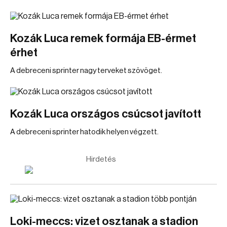
Kozák Luca remek formája EB-érmet
érhet
A debreceni sprinter nagy terveket szövöget.
Kozák Luca országos csúcsot javított
A debreceni sprinter hatodik helyen végzett.
Hirdetés
Loki-meccs: vizet osztanak a stadion