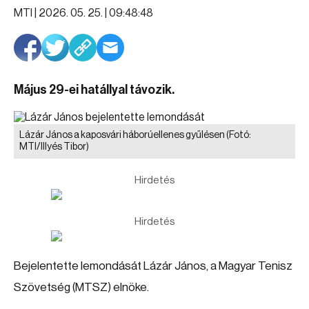
MTI |
2026. 05. 25. | 09:48:48
Május 29-ei hatállyal távozik.
Lázár János a kaposvári háborúellenes gyűlésen
(Fotó:
MTI/Illyés Tibor)
Hirdetés
Hirdetés
Bejelentette lemondását Lázár János, a Magyar Tenisz
Szövetség (MTSZ) elnöke.