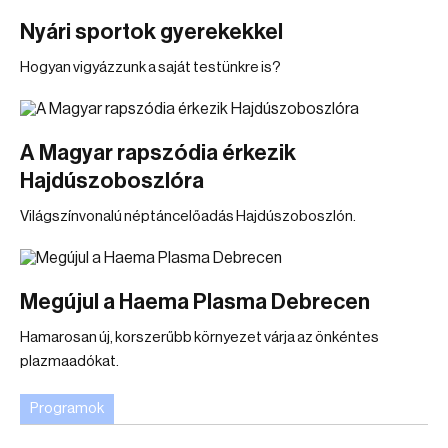
Nyári sportok gyerekekkel
Hogyan vigyázzunk a saját testünkre is?
A Magyar rapszódia érkezik
Hajdúszoboszlóra
Világszínvonalú néptáncelőadás Hajdúszoboszlón.
Megújul a Haema Plasma Debrecen
Hamarosan új, korszerűbb környezet várja az önkéntes
plazmaadókat.
Programok