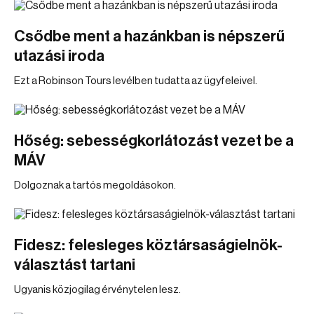
Csődbe ment a hazánkban is népszerű
utazási iroda
Ezt a Robinson Tours levélben tudatta az ügyfeleivel.
Hőség: sebességkorlátozást vezet be a
MÁV
Dolgoznak a tartós megoldásokon.
Fidesz: felesleges köztársaságielnök-
választást tartani
Ugyanis közjogilag érvénytelen lesz.