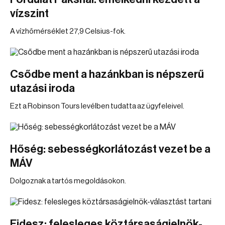
vízszint
A vízhőmérséklet 27,9 Celsius-fok.
Csődbe ment a hazánkban is népszerű
utazási iroda
Ezt a Robinson Tours levélben tudatta az ügyfeleivel.
Hőség: sebességkorlátozást vezet be a
MÁV
Dolgoznak a tartós megoldásokon.
Fidesz: felesleges köztársaságielnök-