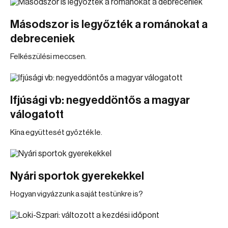
Másodszor is legyőzték a románokat a
debreceniek
Felkészülési meccsen.
Ifjúsági vb: negyeddöntős a magyar
válogatott
Kína együttesét győzték le.
Nyári sportok gyerekekkel
Hogyan vigyázzunk a saját testünkre is?