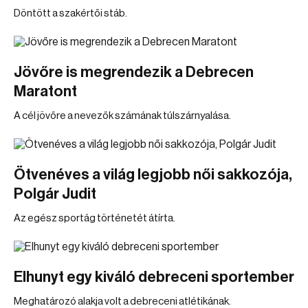
Döntött a szakértői stáb.
Jövőre is megrendezik a Debrecen
Maratont
A cél jövőre a nevezők számának túlszárnyalása.
Ötvenéves a világ legjobb női sakkozója,
Polgár Judit
Az egész sportág történetét átírta.
Elhunyt egy kiváló debreceni sportember
Meghatározó alakja volt a debreceni atlétikának.