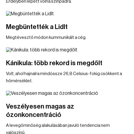
Erdélyben lépett volna színpadra.
Megbüntették a Lidlt
Megtévesztő módon kummunikált a cég.
Kánikula: több rekord is megdőlt
Volt, ahol hajnalra mindössze 26,8 Celsius-fokig csökkent a
hőmérséklet.
Veszélyesen magas az
ózonkoncentráció
A levegőminőség alakulásában javuló tendencia nem
valószínű.