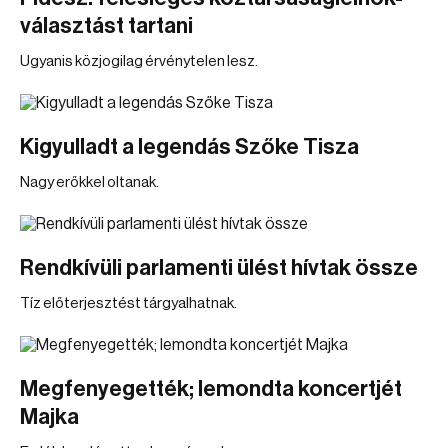
választást tartani
Ugyanis közjogilag érvénytelen lesz.
Kigyulladt a legendás Szőke Tisza
Nagy erőkkel oltanak.
Rendkívüli parlamenti ülést hívtak össze
Tíz előterjesztést tárgyalhatnak.
Megfenyegették; lemondta koncertjét
Majka