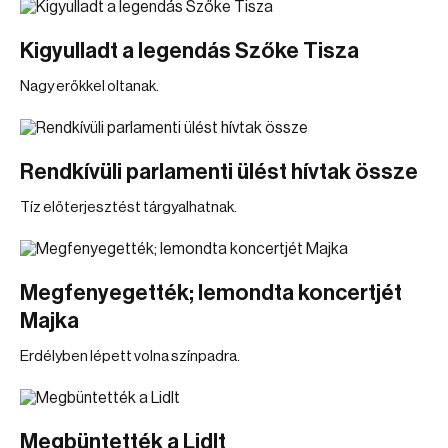
Kigyulladt a legendás Szőke Tisza
Nagy erőkkel oltanak.
Rendkívüli parlamenti ülést hívtak össze
Tíz előterjesztést tárgyalhatnak.
Megfenyegették; lemondta koncertjét
Majka
Erdélyben lépett volna színpadra.
Megbüntették a Lidlt