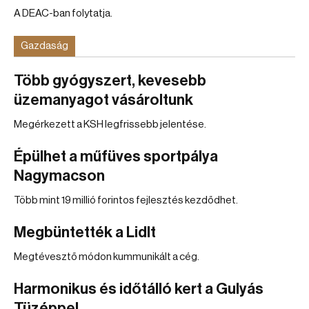
A DEAC-ban folytatja.
Gazdaság
Több gyógyszert, kevesebb
üzemanyagot vásároltunk
Megérkezett a KSH legfrissebb jelentése.
Épülhet a műfüves sportpálya
Nagymacson
Több mint 19 millió forintos fejlesztés kezdődhet.
Megbüntették a Lidlt
Megtévesztő módon kummunikált a cég.
Harmonikus és időtálló kert a Gulyás
Tüzéppel