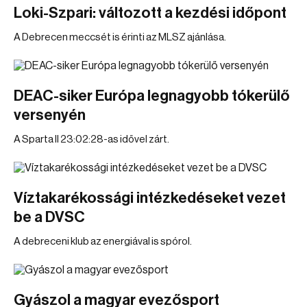
Loki-Szpari: változott a kezdési időpont
A Debrecen meccsét is érinti az MLSZ ajánlása.
DEAC-siker Európa legnagyobb tókerülő
versenyén
A Sparta II 23:02:28-as idővel zárt.
Víztakarékossági intézkedéseket vezet
be a DVSC
A debreceni klub az energiával is spórol.
Gyászol a magyar evezősport