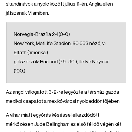
skandinávok a nyolc között július 11-én, Anglia ellen
játszanak Miamiban.
Norvégia-Brazília 2-1 (0-0)
New York, MetLife Stadion, 80 663 néző, v.:
Elfath (amerikai)
gólszerzők: Haaland (79., 90.), illetve Neymar
(100.)
Az angol válogatott 3-2-re legyőzte a társházigazda
mexikói csapatot a mexikóvárosi nyolcaddöntőjében.
A vihar miatt egyórás késéssel elkezdődött
mérkőzésen Jude Bellingham az első félidő végén két