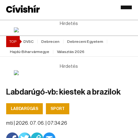
Hirdetés
TOP
DVSC
Debrecen
Debreceni Egyetem
Hajdú-Bihar vármegye
Választás 2026
Hirdetés
Labdarúgó-vb: kiestek a brazilok
LABDARÚGÁS
SPORT
mti |
2026. 07. 06. | 07:34:26