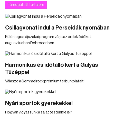
Támogatott tartalom
Csillagvonat indul a Perseidák nyomában
Különleges éjszakai program várja az érdeklődőket
augusztusban Debrecenben.
Harmonikus és időtálló kert a Gulyás
Tüzéppel
Válaszd a Semmelrock prémium térburkolatait!
Nyári sportok gyerekekkel
Hogyan vigyázzunk a saját testünkre is?