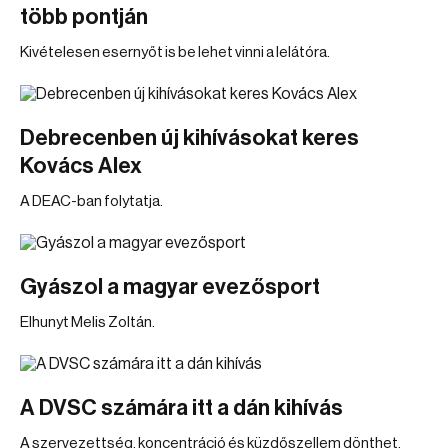
több pontján
Kivételesen esernyőt is be lehet vinni a lelátóra.
Debrecenben új kihívásokat keres
Kovács Alex
A DEAC-ban folytatja.
Gyászol a magyar evezősport
Elhunyt Melis Zoltán.
A DVSC számára itt a dán kihívás
A szervezettség, koncentráció és küzdőszellem dönthet.