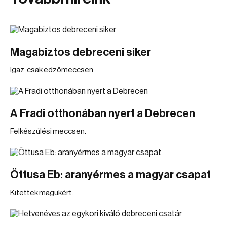
Magabiztos debreceni siker
Igaz, csak edzőmeccsen.
A Fradi otthonában nyert a Debrecen
Felkészülési meccsen.
Öttusa Eb: aranyérmes a magyar csapat
Kitettek magukért.