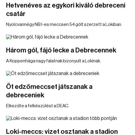
Hetvenéves az egykori kiváló debreceni
csatár
Nyolcvannégy NB I-es meccsen 54 gólt szerzett a Lokiban.
Három gól, fájó lecke a Debrecennek
A Koppenhága nagy falatnak bizonyult a Lokinak.
Öt edzőmeccset játszanak a
debreceniek
Elkezdte a felkészülést a DEAC.
Loki-meccs: vizet osztanak a stadion