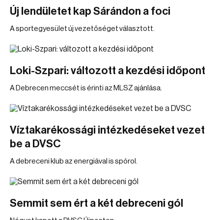
Új lendületet kap Sárándon a foci
A sportegyesület új vezetőséget választott.
Loki-Szpari: változott a kezdési időpont
A Debrecen meccsét is érinti az MLSZ ajánlása.
Víztakarékossági intézkedéseket vezet
be a DVSC
A debreceni klub az energiával is spórol.
Semmit sem ért a két debreceni gól