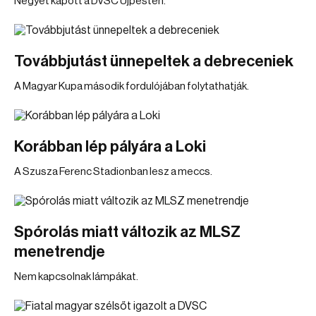
Négyet kapott a DVSC Újpesten.
Továbbjutást ünnepeltek a debreceniek
A Magyar Kupa második fordulójában folytathatják.
Korábban lép pályára a Loki
A Szusza Ferenc Stadionban lesz a meccs.
Spórolás miatt változik az MLSZ
menetrendje
Nem kapcsolnak lámpákat.