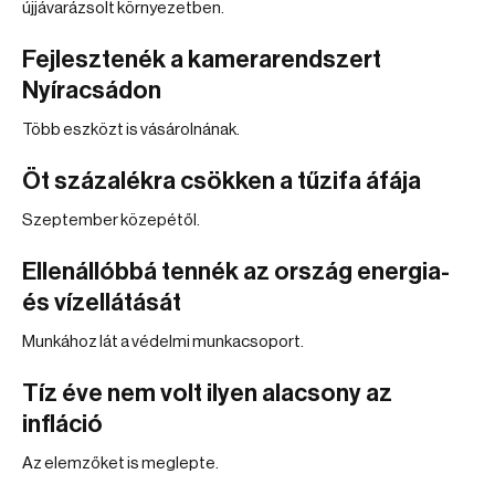
újjávarázsolt környezetben.
Fejlesztenék a kamerarendszert
Nyíracsádon
Több eszközt is vásárolnának.
Öt százalékra csökken a tűzifa áfája
Szeptember közepétől.
Ellenállóbbá tennék az ország energia-
és vízellátását
Munkához lát a védelmi munkacsoport.
Tíz éve nem volt ilyen alacsony az
infláció
Az elemzőket is meglepte.