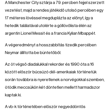
A Manchester City sztárja a 79. percben fejjel szerzett
vezetést, majd a rendes játékidő utolsó percében egy
17 méteres lövéssel megduplázta az előnyt, így a
hetedik találatával utolérte a góllövőlista élén az
argentin Lionel Messit és a francia Kylian Mbappét.
A végeredményt a hosszabbítás tizedik percében
Neymar állította be büntetőből.
Az öt végső diadalukkal rekorder és 1990 óta a 16
között először búcsúzó dél-amerikaiak történetük
során továbbra is nyeretlenek a norvégokkal szemben,
ötödik meccsükön két döntetlen mellett harmadszor
kaptak ki.
A vb-k történetében először negyeddöntős