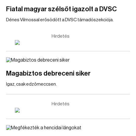
Fiatal magyar szélsőt igazolt a DVSC
Dénes Vilmossal erősödött a DVSC támadószekciója.
Hirdetés
Magabiztos debreceni siker
Igaz, csak edzőmeccsen.
Hirdetés