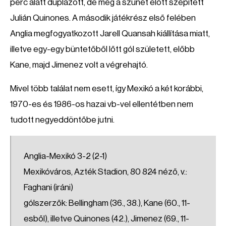
perc alatt duplázott, de még a szünet előtt szépített
Julián Quinones. A második játékrész első felében
Anglia megfogyatkozott Jarell Quansah kiállítása miatt,
illetve egy-egy büntetőből lőtt gól született, előbb
Kane, majd Jimenez volt a végrehajtó.
Mivel több találat nem esett, így Mexikó a két korábbi,
1970-es és 1986-os hazai vb-vel ellentétben nem
tudott negyeddöntőbe jutni.
Anglia-Mexikó 3-2 (2-1)
Mexikóváros, Azték Stadion, 80 824 néző, v.:
Faghani (iráni)
gólszerzők: Bellingham (36., 38.), Kane (60., 11-
esből), illetve Quinones (42.), Jimenez (69., 11-