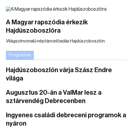
A Magyar rapszódia érkezik
Hajdúszoboszlóra
Világszínvonalú néptáncelőadás Hajdúszoboszlón.
Programok
Hajdúszoboszlón várja Szász Endre
világa
Augusztus 20-án a ValMar lesz a
sztárvendég Debrecenben
Ingyenes családi debreceni programok a
nyáron