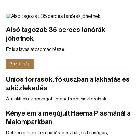
Alsó tagozat: 35 perces tanórák
jöhetnek
Ez is a javaslatcsomag része.
Gazdaság
Uniós források: fókuszban a lakhatás és
a közlekedés
Átalakítják az országot - mondta a miniszterelnök.
Kényelem a megújult Haema Plasmánál a
Malomparkban
Debreceni vérplazmaadás letisztult, biztonságos,