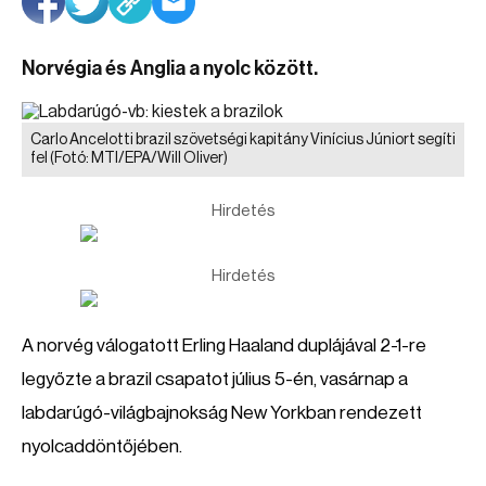
Norvégia és Anglia a nyolc között.
Carlo Ancelotti brazil szövetségi kapitány Vinícius Júniort segíti
fel
(Fotó: MTI/EPA/Will Oliver)
Hirdetés
Hirdetés
A norvég válogatott Erling Haaland duplájával 2-1-re
legyőzte a brazil csapatot július 5-én, vasárnap a
labdarúgó-világbajnokság New Yorkban rendezett
nyolcaddöntőjében.