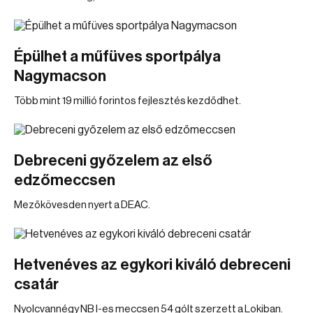
Épülhet a műfüves sportpálya
Nagymacson
Több mint 19 millió forintos fejlesztés kezdődhet.
Debreceni győzelem az első
edzőmeccsen
Mezőkövesden nyert a DEAC.
Hetvenéves az egykori kiváló debreceni
csatár
Nyolcvannégy NB I-es meccsen 54 gólt szerzett a Lokiban.