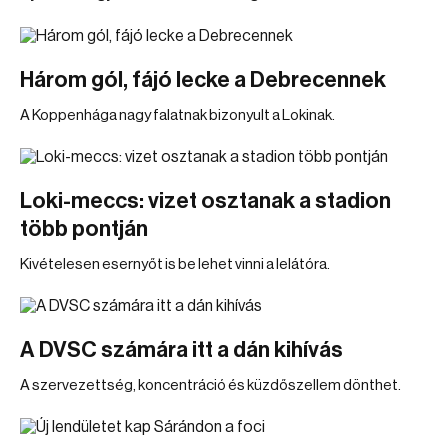
Három gól, fájó lecke a Debrecennek
A Koppenhága nagy falatnak bizonyult a Lokinak.
Loki-meccs: vizet osztanak a stadion
több pontján
Kivételesen esernyőt is be lehet vinni a lelátóra.
A DVSC számára itt a dán kihívás
A szervezettség, koncentráció és küzdőszellem dönthet.