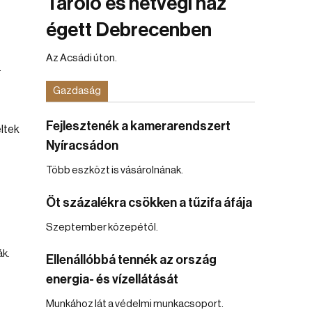
Tároló és hétvégi ház
égett Debrecenben
Az Acsádi úton.
.
Gazdaság
Fejlesztenék a kamerarendszert
Nyíracsádon
Több eszközt is vásárolnának.
Öt százalékra csökken a tűzifa áfája
Szeptember közepétől.
ák.
Ellenállóbbá tennék az ország
energia- és vízellátását
Munkához lát a védelmi munkacsoport.