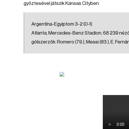
győztesével játszik Kansas Cityben.
Argentína-Egyiptom 3-2 (0-1)
Atlanta, Mercedes-Benz Stadion, 68 239 néző, v
gólszerzők: Romero (79.), Messi (83.), E. Fernánde