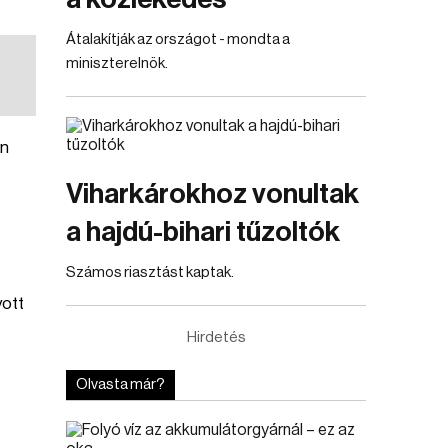
Átalakítják az országot - mondta a
miniszterelnök.
an
Viharkárokhoz vonultak
a hajdú-bihari tűzoltók
Számos riasztást kaptak.
yott
Hirdetés
Olvasta már?