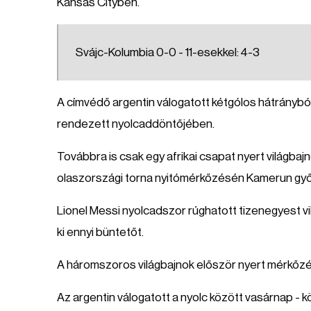
Kansas Cityben.
Svájc-Kolumbia 0-0 - 11-esekkel: 4-3
A címvédő argentin válogatott kétgólos hátránybó
rendezett nyolcaddöntőjében.
Továbbra is csak egy afrikai csapat nyert világba
olaszországi torna nyitómérkőzésén Kamerun győz
Lionel Messi nyolcadszor rúghatott tizenegyest v
ki ennyi büntetőt.
A háromszoros világbajnok először nyert mérkőzé
Az argentin válogatott a nyolc között vasárnap - k