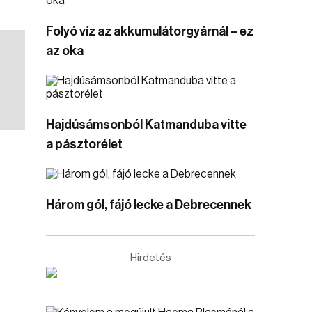
Folyó víz az akkumulátorgyárnál – ez
az oka
Hajdúsámsonból Katmanduba vitte
a pásztorélet
Három gól, fájó lecke a Debrecennek
Hirdetés