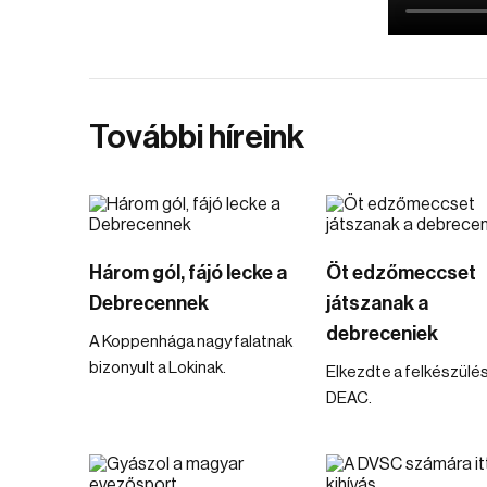
További híreink
Három gól, fájó lecke a
Öt edzőmeccset
Debrecennek
játszanak a
debreceniek
A Koppenhága nagy falatnak
bizonyult a Lokinak.
Elkezdte a felkészülés
DEAC.