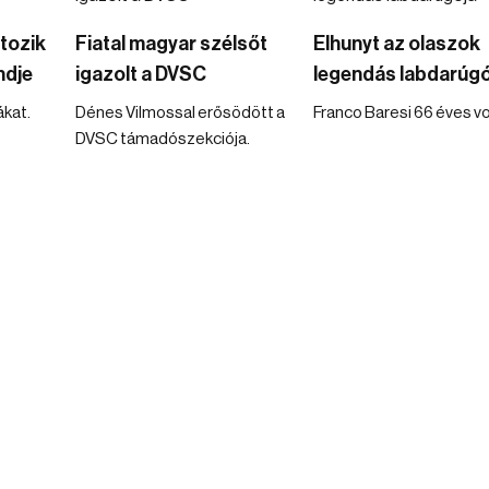
ltozik
Fiatal magyar szélsőt
Elhunyt az olaszok
ndje
igazolt a DVSC
legendás labdarúgó
kat.
Dénes Vilmossal erősödött a
Franco Baresi 66 éves vo
DVSC támadószekciója.