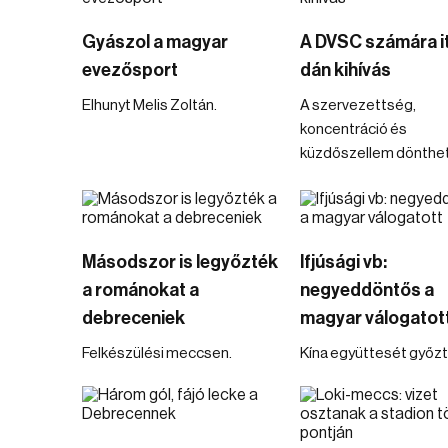
Gyászol a magyar
A DVSC számára it
evezősport
dán kihívás
Elhunyt Melis Zoltán.
A szervezettség,
koncentráció és
küzdőszellem dönthet
Másodszor is legyőzték
Ifjúsági vb:
a románokat a
negyeddöntős a
debreceniek
magyar válogatot
Felkészülési meccsen.
Kína együttesét győzté