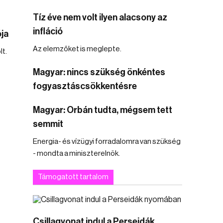
Tíz éve nem volt ilyen alacsony az
infláció
ja
Az elemzőket is meglepte.
lt.
Magyar: nincs szükség önkéntes
fogyasztáscsökkentésre
Magyar: Orbán tudta, mégsem tett
semmit
Energia- és vízügyi forradalomra van szükség
- mondta a miniszterelnök.
Támogatott tartalom
Csillagvonat indul a Perseidák