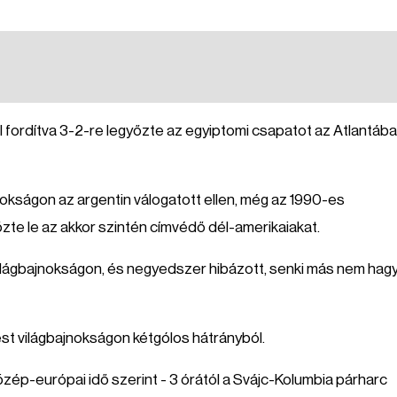
l fordítva 3-2-re legyőzte az egyiptomi csapatot az Atlantáb
jnokságon az argentin válogatott ellen, még az 1990-es
te le az akkor szintén címvédő dél-amerikaiakat.
ilágbajnokságon, és negyedszer hibázott, senki más nem hag
st világbajnokságon kétgólos hátrányból.
özép-európai idő szerint - 3 órától a Svájc-Kolumbia párharc