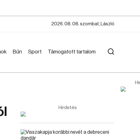
2026. 08. 08. szombat, László
mok
Bűn
Sport
Támogatott tartalom
Hi
ól
Hirdetés