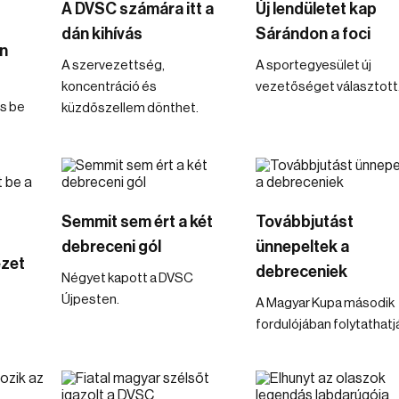
A DVSC számára itt a
Új lendületet kap
dán kihívás
Sárándon a foci
n
A szervezettség,
A sportegyesület új
koncentráció és
vezetőséget választott
is be
küzdőszellem dönthet.
Semmit sem ért a két
Továbbjutást
debreceni gól
ünnepeltek a
ezet
debreceniek
Négyet kapott a DVSC
Újpesten.
A Magyar Kupa második
fordulójában folytathatj