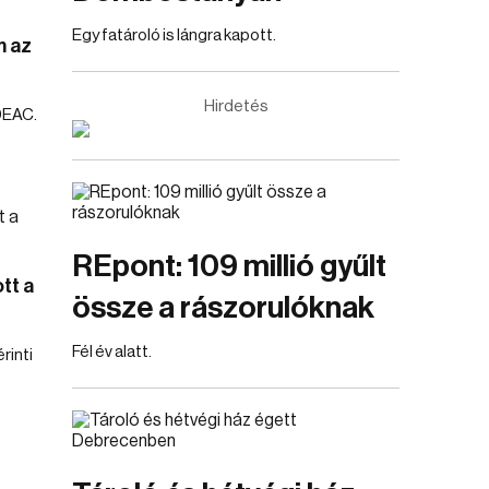
Egy fatároló is lángra kapott.
m az
Hirdetés
DEAC.
REpont: 109 millió gyűlt
tt a
össze a rászorulóknak
Fél év alatt.
rinti