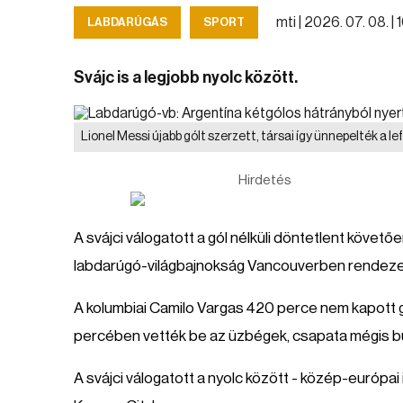
mti |
2026. 07. 08. | 
LABDARÚGÁS
SPORT
Svájc is a legjobb nyolc között.
Lionel Messi újabb gólt szerzett, társai így ünnepelték a l
Hirdetés
A svájci válogatott a gól nélküli döntetlent követ
labdarúgó-világbajnokság Vancouverben rendeze
A kolumbiai Camilo Vargas 420 perce nem kapott g
percében vették be az üzbégek, csapata mégis b
A svájci válogatott a nyolc között - közép-európai 