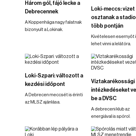
Három gól, fájó lecke a
Loki-meccs: vizet
Debrecennek
osztanak a stadio
A Koppenhága nagy falatnak
több pontján
bizonyult a Lokinak.
Kivételesen esernyőt 
lehet vinni a lelátóra.
Loki-Szpari: változott a
Víztakarékossági
kezdési időpont
intézkedéseket v
A Debrecen meccsét is érinti
be a DVSC
az MLSZ ajánlása.
A debreceni klub az
energiával is spórol.