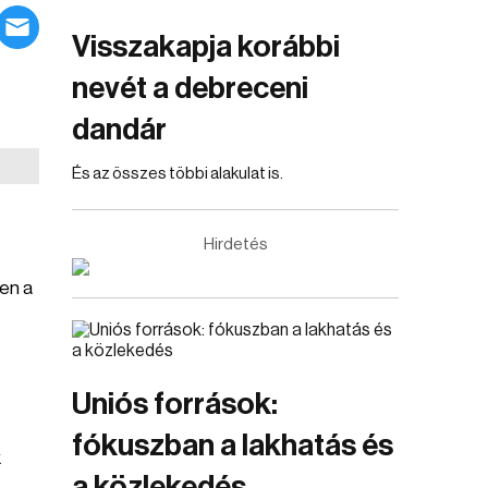
Visszakapja korábbi
nevét a debreceni
dandár
És az összes többi alakulat is.
Hirdetés
den a
Uniós források:
fókuszban a lakhatás és
k
a közlekedés