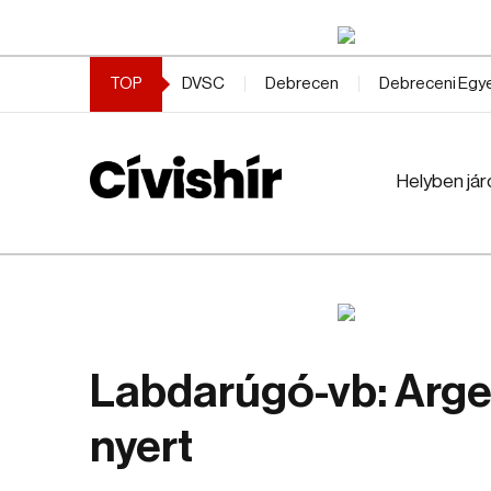
TOP
DVSC
Debrecen
Debreceni Eg
Helyben jár
Labdarúgó-vb: Arge
nyert