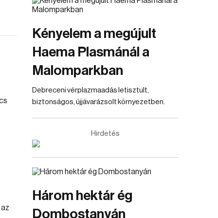
Kényelem a megújult
Haema Plasmánál a
Malomparkban
Debreceni vérplazmaadás letisztult,
biztonságos, újjávarázsolt környezetben.
Hirdetés
Három hektár ég
Dombostanyán