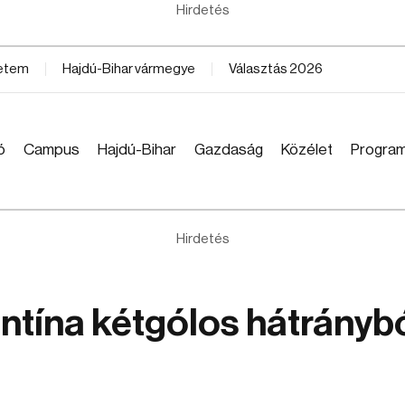
Hirdetés
yetem
Hajdú-Bihar vármegye
Választás 2026
ó
Campus
Hajdú-Bihar
Gazdaság
Közélet
Progra
Hirdetés
ntína kétgólos hátrányb