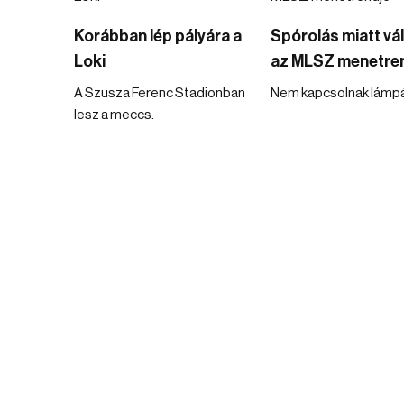
Korábban lép pályára a
Spórolás miatt vá
Loki
az MLSZ menetre
A Szusza Ferenc Stadionban
Nem kapcsolnak lámpá
lesz a meccs.