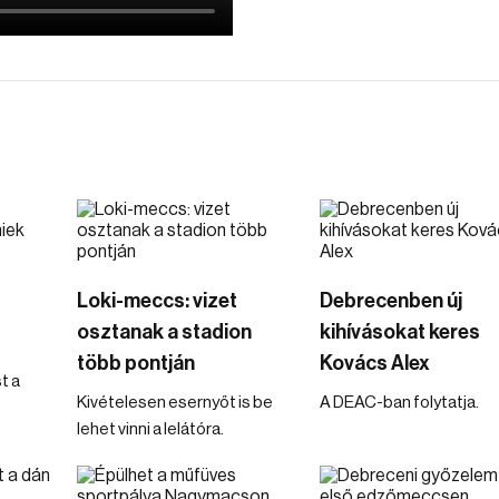
Loki-meccs: vizet
Debrecenben új
osztanak a stadion
kihívásokat keres
több pontján
Kovács Alex
t a
Kivételesen esernyőt is be
A DEAC-ban folytatja.
lehet vinni a lelátóra.