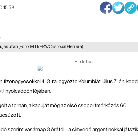
10:15:58
efújás után
(Fotó: MTI/EPA/Cristobal Herrera)
Hirdetés
ően tizenegyesekkel 4-3-ra legyőzte Kolumbiát július 7-én, ked
tt nyolcaddöntőjében.
ólt a tornán, a kapuját még az első csoportmérkőzés 60.
úcsúzott.
idő szerint vasárnap 3 órától - a címvédő argentinokkal játszi