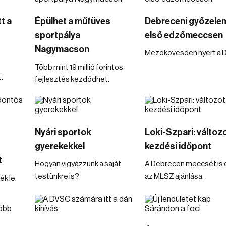
t a
Épülhet a műfüves
Debreceni győzele
sportpálya
első edzőmeccsen
Nagymacson
Mezőkövesden nyert a 
Több mint 19 millió forintos
.
fejlesztés kezdődhet.
Nyári sportok
Loki-Szpari: változo
gyerekekkel
kezdési időpont
t
Hogyan vigyázzunk a saját
A Debrecen meccsét is é
testünkre is?
az MLSZ ajánlása.
k le.