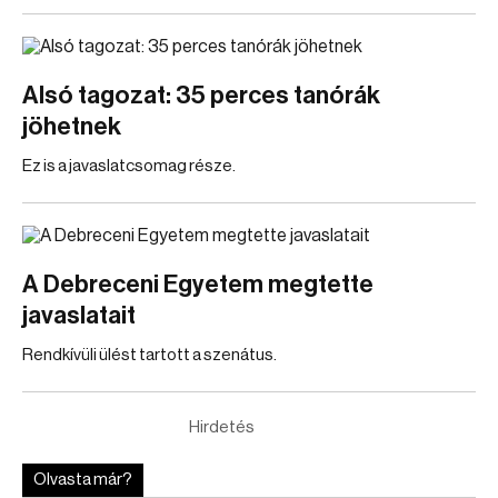
Alsó tagozat: 35 perces tanórák
jöhetnek
Ez is a javaslatcsomag része.
A Debreceni Egyetem megtette
javaslatait
Rendkívüli ülést tartott a szenátus.
Hirdetés
Olvasta már?