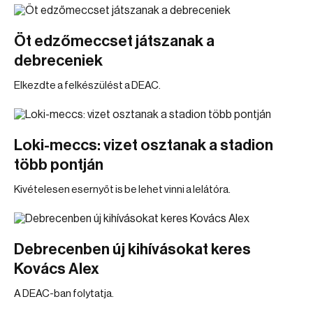
Öt edzőmeccset játszanak a
debreceniek
Elkezdte a felkészülést a DEAC.
Loki-meccs: vizet osztanak a stadion
több pontján
Kivételesen esernyőt is be lehet vinni a lelátóra.
Debrecenben új kihívásokat keres
Kovács Alex
A DEAC-ban folytatja.