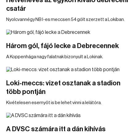
Hetvenéves az egykori kiváló debreceni
csatár
Nyolcvannégy NB I-es meccsen 54 gólt szerzett a Lokiban.
Három gól, fájó lecke a Debrecennek
A Koppenhága nagy falatnak bizonyult a Lokinak.
Loki-meccs: vizet osztanak a stadion
több pontján
Kivételesen esernyőt is be lehet vinni a lelátóra.
A DVSC számára itt a dán kihívás