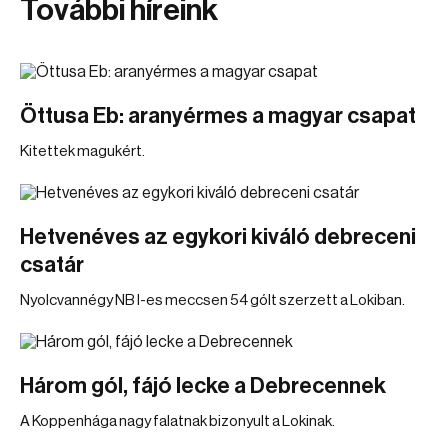
További híreink
Öttusa Eb: aranyérmes a magyar csapat
Kitettek magukért.
Hetvenéves az egykori kiváló debreceni
csatár
Nyolcvannégy NB I-es meccsen 54 gólt szerzett a Lokiban.
Három gól, fájó lecke a Debrecennek
A Koppenhága nagy falatnak bizonyult a Lokinak.