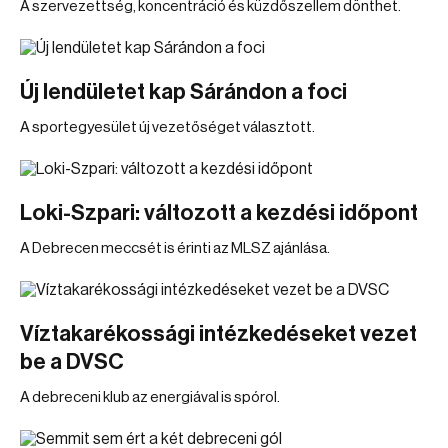
A szervezettség, koncentráció és küzdőszellem dönthet.
Új lendületet kap Sárándon a foci
A sportegyesület új vezetőséget választott.
Loki-Szpari: változott a kezdési időpont
A Debrecen meccsét is érinti az MLSZ ajánlása.
Víztakarékossági intézkedéseket vezet
be a DVSC
A debreceni klub az energiával is spórol.