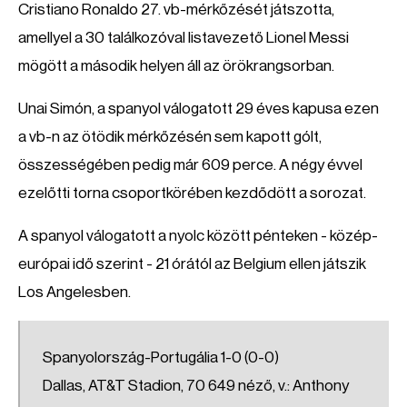
Cristiano Ronaldo 27. vb-mérkőzését játszotta,
amellyel a 30 találkozóval listavezető Lionel Messi
mögött a második helyen áll az örökrangsorban.
Unai Simón, a spanyol válogatott 29 éves kapusa ezen
a vb-n az ötödik mérkőzésén sem kapott gólt,
összességében pedig már 609 perce. A négy évvel
ezelőtti torna csoportkörében kezdődött a sorozat.
A spanyol válogatott a nyolc között pénteken - közép-
európai idő szerint - 21 órától az Belgium ellen játszik
Los Angelesben.
Spanyolország-Portugália 1-0 (0-0)
Dallas, AT&T Stadion, 70 649 néző, v.: Anthony