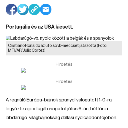
Portugália és az USA kiesett.
Cristiano Ronaldo az utolsó vb-meccsét játszotta
(Fotó:
MTI/AP/Julio Cortez)
Hirdetés
Hirdetés
A regnáló Európa-bajnok spanyol válogatott 1-0-ra
legyőzte a portugál csapatot július 6-án, hétfőn a
labdarúgó-világbajnokság dallasi nyolcaddöntőjében.