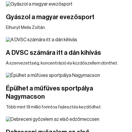
Gyászol a magyar evezősport
Elhunyt Melis Zoltán.
A DVSC számára itt a dán kihívás
A szervezettség, koncentráció és küzdőszellem dönthet.
Épülhet a műfüves sportpálya
Nagymacson
Több mint 19 millió forintos fejlesztés kezdődhet.