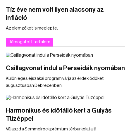
Tíz éve nem volt ilyen alacsony az
infláció
Az elemzőket is meglepte.
Támogatott tartalom
Csillagvonat indul a Perseidák nyomában
Különleges éjszakai program várja az érdeklődőket
augusztusban Debrecenben.
Harmonikus és időtálló kert a Gulyás
Tüzéppel
Válaszd a Semmelrock prémium térburkolatait!