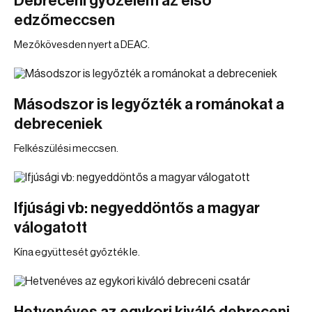
Debreceni győzelem az első
edzőmeccsen
Mezőkövesden nyert a DEAC.
Másodszor is legyőzték a románokat a
debreceniek
Felkészülési meccsen.
Ifjúsági vb: negyeddöntős a magyar
válogatott
Kína együttesét győzték le.