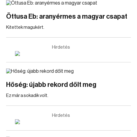
Öttusa Eb: aranyérmes a magyar csapat
Kitettek magukért.
Hirdetés
Hőség: újabb rekord dőlt meg
Ez már a sokadik volt.
Hirdetés