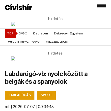
Hirdetés
TOP
DVSC
Debrecen
Debreceni Egyetem
Hajdú-Bihar vármegye
Választás 2026
Hirdetés
Labdarúgó-vb: nyolc között a
belgák és a spanyolok
LABDARÚGÁS
SPORT
mti |
2026. 07. 07. | 09:34:48