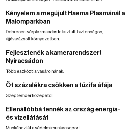
Kényelem a megújult Haema Plasmánál a
Malomparkban
Debreceni vérplazmaadás letisztult, biztonságos,
újjávarázsolt környezetben.
Fejlesztenék a kamerarendszert
Nyíracsádon
Több eszközt is vásárolnának.
Öt százalékra csökken a tűzifa áfája
Szeptember közepétől.
Ellenállóbbá tennék az ország energia-
és vízellátását
Munkához lát a védelmi munkacsoport.