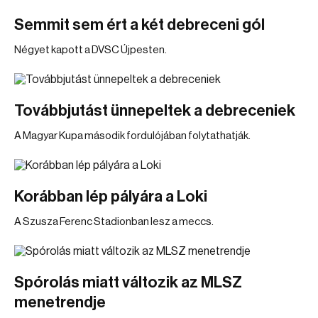
Semmit sem ért a két debreceni gól
Négyet kapott a DVSC Újpesten.
Továbbjutást ünnepeltek a debreceniek
A Magyar Kupa második fordulójában folytathatják.
Korábban lép pályára a Loki
A Szusza Ferenc Stadionban lesz a meccs.
Spórolás miatt változik az MLSZ
menetrendje