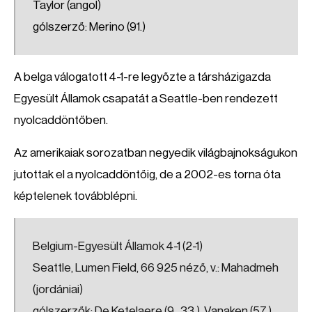
Taylor (angol)
gólszerző: Merino (91.)
A belga válogatott 4-1-re legyőzte a társházigazda
Egyesült Államok csapatát a Seattle-ben rendezett
nyolcaddöntőben.
Az amerikaiak sorozatban negyedik világbajnokságukon
jutottak el a nyolcaddöntőig, de a 2002-es torna óta
képtelenek továbblépni.
Belgium-Egyesült Államok 4-1 (2-1)
Seattle, Lumen Field, 66 925 néző, v.: Mahadmeh
(jordániai)
gólszerzők: De Ketelaere (9., 33.), Vanaken (57.),