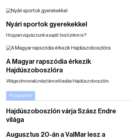
Nyári sportok gyerekekkel
Hogyan vigyázzunk a saját testünkre is?
A Magyar rapszódia érkezik
Hajdúszoboszlóra
Világszínvonalú néptáncelőadás Hajdúszoboszlón.
Programok
Hajdúszoboszlón várja Szász Endre
világa
Augusztus 20-án a ValMar lesz a