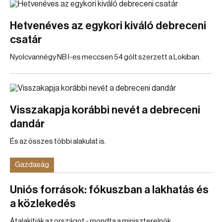
Hetvenéves az egykori kiváló debreceni
csatár
Nyolcvannégy NB I-es meccsen 54 gólt szerzett a Lokiban.
Visszakapja korábbi nevét a debreceni
dandár
És az összes többi alakulat is.
Gazdaság
Uniós források: fókuszban a lakhatás és
a közlekedés
Átalakítják az országot - mondta a miniszterelnök.