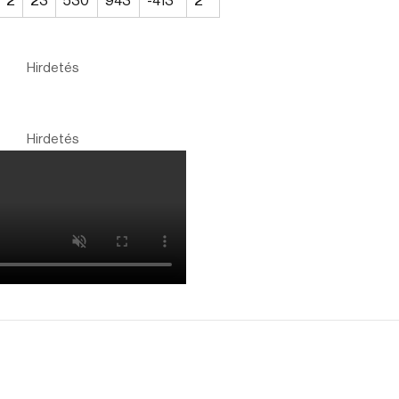
2
23
530
943
-413
2
Hirdetés
Hirdetés