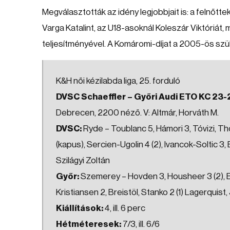
Megválasztották az idény legjobbjait is: a felnőtt
Varga Katalint, az U18-asoknál Koleszár Viktóriát,
teljesítményével. A Komáromi-díjat a 2005-ös szüle
K&H női kézilabda liga, 25. forduló
DVSC Schaeffler – Győri Audi ETO KC 23-2
Debrecen, 2200 néző. V: Altmár, Horváth M.
DVSC:
Ryde – Toublanc 5, Hámori 3, Tóvizi, Th
(kapus), Sercien-Ugolin 4 (2), Ivancok-Soltic 3, 
Szilágyi Zoltán
Győr:
Szemerey – Hovden 3, Housheer 3 (2), Elve
Kristiansen 2, Breistöl, Stanko 2 (1) Lagerquis
Kiállítások:
4, ill. 6 perc
Hétméteresek:
7/3, ill. 6/6