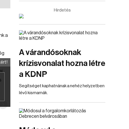
Hirdetés
nk a
A várandósoknak
ég
krízisvonalat hozna létre
ért!
ei
a KDNP
s
Segítséget kaphatnának a nehéz helyzetben
lévő kismamák.