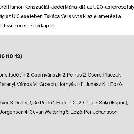
eknél Hámori Konszuélát (Jeddi Mária-díj), az U20-as korosztál
 míg az U16 esetében Takács Vera vívta ki az elismerést a
tésű Ferenczi Lili kapta.
6 (10-12)
orleifsdóttir 2, Csernyánszki 2, Petrus 2. Csere: Placzek
Baranyi, Vámos M., Grosch, Hornyák 1 (1), Juhász K. 1. Edző:
r 3, Dulfer, 1, De Paula 1, Fodor Cs. 2. Csere: Sako (kapus),
t, Jörgensen 4 (3), van Wetering 5. Edző: Per Johansson