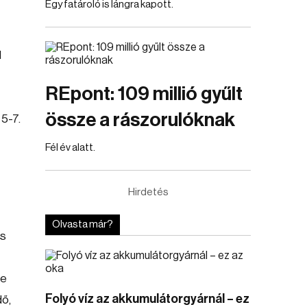
Egy fatároló is lángra kapott.
l
REpont: 109 millió gyűlt
össze a rászorulóknak
 5-7.
Fél év alatt.
Hirdetés
Olvasta már?
is
ge
Folyó víz az akkumulátorgyárnál – ez
dő,