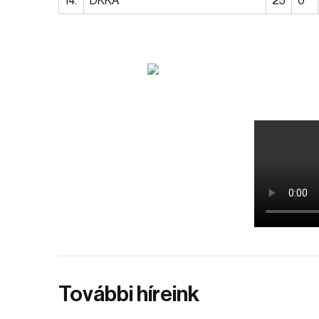
14.
DKKA
25
0
További híreink