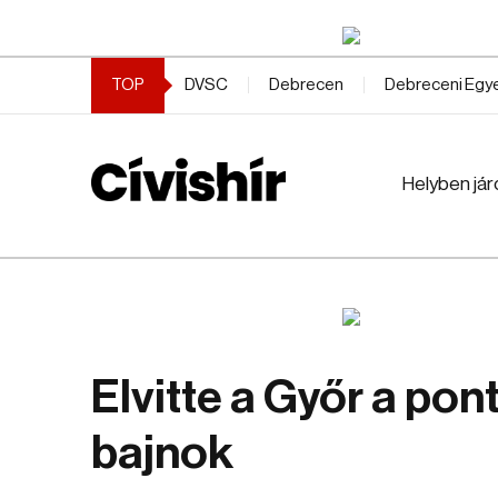
TOP
DVSC
Debrecen
Debreceni Eg
Helyben jár
Elvitte a Győr a po
bajnok