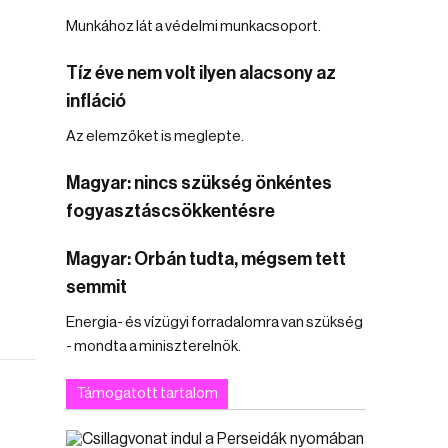
Munkához lát a védelmi munkacsoport.
Tíz éve nem volt ilyen alacsony az
infláció
Az elemzőket is meglepte.
Magyar: nincs szükség önkéntes
fogyasztáscsökkentésre
Magyar: Orbán tudta, mégsem tett
semmit
Energia- és vízügyi forradalomra van szükség
- mondta a miniszterelnök.
Támogatott tartalom