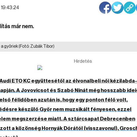
| 19:43:24
dítás már nem.
 a győriek
(Fotó: Zubák Tibor)
Hirdetés
Audi ETO KC együttesétől az élvonalbeli női kézilabda-
napján. A Jovovicsot és Szabó Ninát még hosszabb idei
első félidőben azután is, hogy egy ponton félő volt,
édésre készülő Győr nem muzsikált fényesen, ezzel
zelem megszerzése miatt. A sztárcsapat Debrecenben
úzott a közönség Hornyák Dórától (visszavonul), Grosc