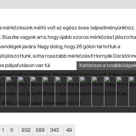
ai mérkőzésünk méltó volt az egész éves teljesítményünkhöz,
. Büszke vagyok arra, hogy újabb szoros mérkőzést játszottu
 vendégek javára. Nagy dolog, hogy 26 gólon tartottuk a
jól játszottunk, soha rosszabb mérkőzést! Hornyák Dórától m
s pályafutáson van túl.
Kattintson a további képek
ttal sem volt ez másképp. Kiegyenlített meccs volt, Sako védés
 a mérkőzést. Elismerésem a hazai együttesnek, nagyon maga
s kiváló volt újfent! Minden elismerésem Hornyák Dórának,
 ahhoz, hogy tudjam mi mindent ért el.
1
0
932
589
343
49