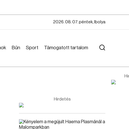
2026. 08. 07. péntek, Ibolya
mok
Bűn
Sport
Támogatott tartalom
Hi
Hirdetés