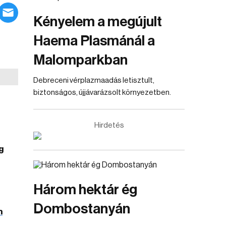
Kényelem a megújult
Haema Plasmánál a
Malomparkban
Debreceni vérplazmaadás letisztult,
biztonságos, újjávarázsolt környezetben.
Hirdetés
g
Három hektár ég
Dombostanyán
h