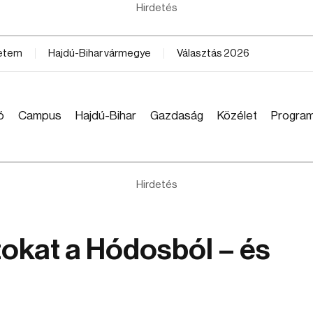
Hirdetés
yetem
Hajdú-Bihar vármegye
Választás 2026
ó
Campus
Hajdú-Bihar
Gazdaság
Közélet
Progra
Hirdetés
ntokat a Hódosból – és