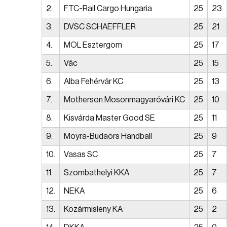
2.
FTC-Rail Cargo Hungaria
25
23
3.
DVSC SCHAEFFLER
25
21
4.
MOL Esztergom
25
17
5.
Vác
25
15
6.
Alba Fehérvár KC
25
13
7.
Motherson Mosonmagyaróvári KC
25
10
8.
Kisvárda Master Good SE
25
11
9.
Moyra-Budaörs Handball
25
9
10.
Vasas SC
25
7
11.
Szombathelyi KKA
25
7
12.
NEKA
25
6
13.
Kozármisleny KA
25
2