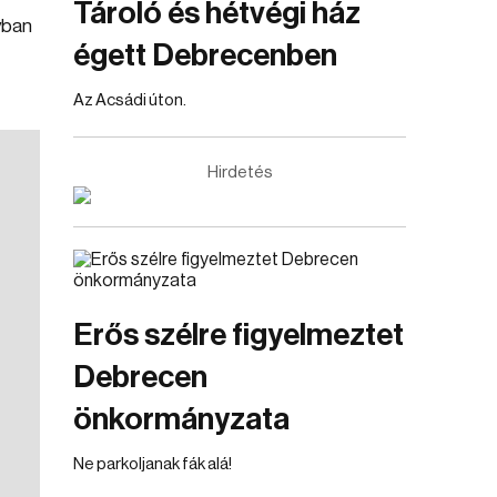
Tároló és hétvégi ház
yban
égett Debrecenben
Az Acsádi úton.
Hirdetés
Erős szélre figyelmeztet
Debrecen
önkormányzata
Ne parkoljanak fák alá!