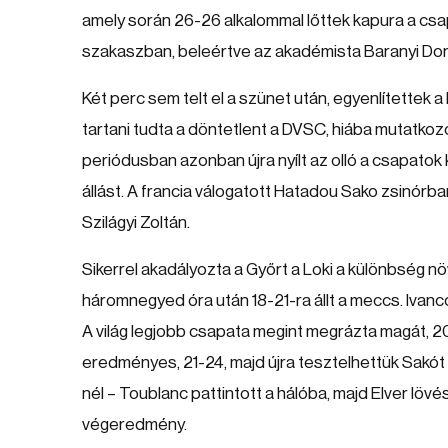
amely során 26-26 alkalommal lőttek kapura a csap
szakaszban, beleértve az akadémista Baranyi Dor
Két perc sem telt el a szünet után, egyenlítettek a
tartani tudta a döntetlent a DVSC, hiába mutatkoz
periódusban azonban újra nyílt az olló a csapatok 
állást. A francia válogatott Hatadou Sako zsinórban
Szilágyi Zoltán.
Sikerrel akadályozta a Győrt a Loki a különbség 
háromnegyed óra után 18-21-ra állt a meccs. Ivanco
A világ legjobb csapata megint megrázta magát, 20-
eredményes, 21-24, majd újra tesztelhettük Sakót
nél – Toublanc pattintott a hálóba, majd Elver löv
végeredmény.