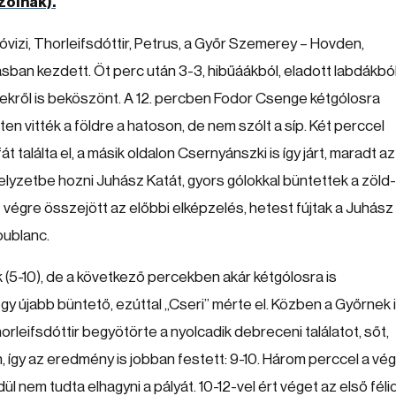
zolnak).
vizi, Thorleifsdóttir, Petrus, a Győr Szemerey – Hovden,
tásban kezdett. Öt perc után 3-3, hibűáákból, eladott labdákbó
lekről is beköszönt. A 12. percben Fodor Csenge kétgólosra
ten vitték a földre a hatoson, de nem szólt a síp. Két perccel
t találta el, a másik oldalon Csernyánszki is így járt, maradt az
lyzetbe hozni Juhász Katát, gyors gólokkal büntettek a zöld-
– végre összejött az előbbi elképzelés, hetest fújtak a Juhász
Toublanc.
k (5-10), de a következő percekben akár kétgólosra is
gy újabb büntető, ezúttal „Cseri” mérte el. Közben a Győrnek 
rleifsdóttir begyötörte a nyolcadik debreceni találatot, sőt,
, így az eredmény is jobban festett: 9-10. Három perccel a vé
l nem tudta elhagyni a pályát. 10-12-vel ért véget az első féli