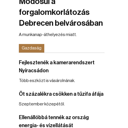
Módosul a
forgalomkorlátozás
Debrecen belvárosában
A munkanap-áthelyezés miatt.
Gazdaság
Fejlesztenék a kamerarendszert
Nyíracsádon
Több eszközt is vásárolnának.
Öt százalékra csökken a tűzifa áfája
Szeptember közepétől.
Ellenállóbbá tennék az ország
energia- és vízellátását