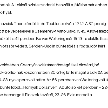
atok. A Lokinál szinte mindenki beszállt a játékba már ebben
ottyát.
 hazaiak Thorleifsdóttir és Toublanc révén, 12-12. A 37. percig
ott be védésekkel a Szemerey-t váltó Sako, 15-15. A következ
között, a 41. percben Bo van Wetering már 15-19-ra alakította a
 ötször védett, Sercien-Ugolin büntetőjét is fogta. Időt kért
növelésében, Csernyánszki rámenősségét kell dicsérni, bő
k-Soltic-nak köszönhetően 20-21-ig lőtte magát a Loki (51. pe
23, nyolc perc volt hátra. Az 56. percben van Wetering volt ú
 büntetőből… Hornyák Dóra nyert! Az utolsó két percben – 22
ése becsorgott Placzek kezéről, 23-26. Ez is maradt a