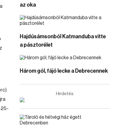
az oka
 a
Hajdúsámsonból Katmanduba vitte
ő
a pásztorélet
z
Három gól, fájó lecke a Debrecennek
rc).
Hirdetés
jra
-25-