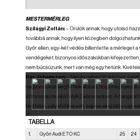
MESTERMÉRLEG
Szilágyi Zoltán:
– Örülök annak, hogy utolsó haz
továbbá annak, hogy ilyen közegben dolgozhatunk
Győr ellen, egy-két védés billentette a mérleget a
vendégeket, bizonyos időszakokban kifejezetten 
nem búcsúzunk, mert van még egy hetünk. Kivétele
Per Johansson:
– Mindig nehéz itt játszani, ezú
nagyon sokat segítettek abban, hogy megnyerjük
színvonalú munka folyik Debrecenben. A hangulat i
kivételes pályafutása volt, sajnos elég idős vagyok
TABELLA
1.
Győri Audi ETO KC
25
24