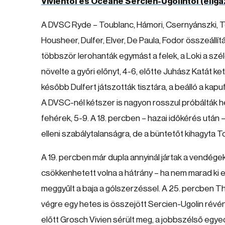
Vivientől és Océane Sercien-Ugolintól (eliga
A DVSC Ryde – Toublanc, Hámori, Csernyánszki, Tó
Housheer, Dulfer, Elver, De Paula, Fodor összeállí
többször lerohanták egymást a felek, a Loki a szé
növelte a győri előnyt, 4-6, előtte Juhász Katát ket
később Dulfert játszották tisztára, a beálló a kapufá
A DVSC-nél kétszer is nagyon rosszul próbálták he
fehérek, 5-9. A 18. percben – hazai időkérés után 
elleni szabálytalanságra, de a büntetőt kihagyta 
A 19. percben már dupla annyinál jártak a vendége
csökkenhetett volna a hátrány – ha nem marad ki e
meggyűlt a baja a gólszerzéssel. A 25. percben Tho
végre egy hetes is összejött Sercien-Ugolin révén
előtt Grosch Vivien sérült meg, a jobbszélső egyedü