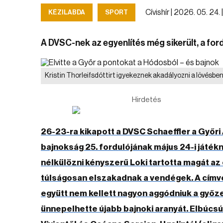
Cívishír |
2026. 05. 24. 
KÉZILABDA
SPORT
A DVSC-nek az egyenlítés még sikerült, a for
Kristin Thorleifsdóttirt igyekeznek akadályozni a lövésben
Hirdetés
26-23-ra kikapott a DVSC Schaeffler a Győri 
bajnokság 25. fordulójának május 24-i játék
nélkülözni kényszerű Loki tartotta magát az 
túlságosan elszakadnak a vendégek. A címv
együtt nem kellett nagyon aggódniuk a győ
ünnepelhette újabb bajnoki aranyát. Elbúcs